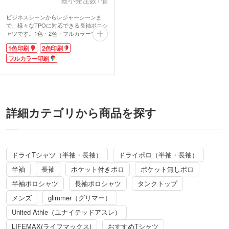
ビジネスシーンからレジャーシーンま
で、様々なTPOに対応できる長袖ポロシ
ャツです。1色・2色・フルカラーでオリ
ジナルデザインをプリントして、オリジ
1色印刷
2色印刷
ナルポロシャツが作成できます。
ペンやメモを入れられる胸ポケット付き
フルカラー印刷
なので実用性も抜群。サラッとした薄手
のメッシュ生地は吸汗性・速乾性・UV
カット機能を備え、長時間着用しても快
適です。イベント名をプリントしたスタ
ッフ用ユニフォーム、シニアクラブのオ
リジナルグッズなど、年代性別問わず着
詳細カテゴリから商品を探す
られるお揃いアイテムをお探しの方にお
すすめ。
動画提供 : Printstar
ドライTシャツ（半袖・長袖）
ドライポロ（半袖・長袖）
半袖
長袖
ポケット付きポロ
ポケット無しポロ
半袖ポロシャツ
長袖ポロシャツ
タンクトップ
メンズ
glimmer（グリマー）
United Athle（ユナイテッドアスレ）
LIFEMAX(ライフマックス)
おすすめTシャツ