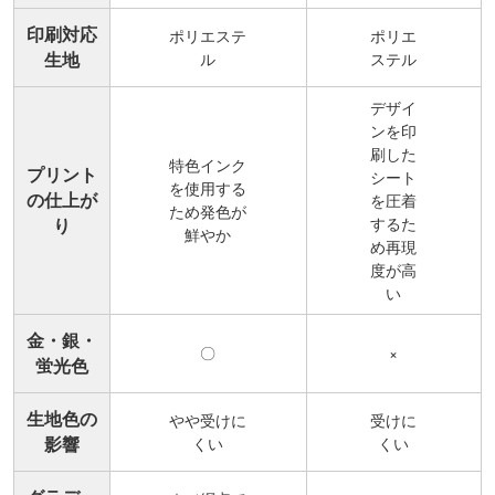
印刷対応
ポリエステ
ポリエ
生地
ル
ステル
デザイ
ンを印
刷した
特色インク
プリント
シート
を使用する
の仕上が
を圧着
ため発色が
するた
り
鮮やか
め再現
度が高
い
金・銀・
〇
×
蛍光色
生地色の
やや受けに
受けに
影響
くい
くい