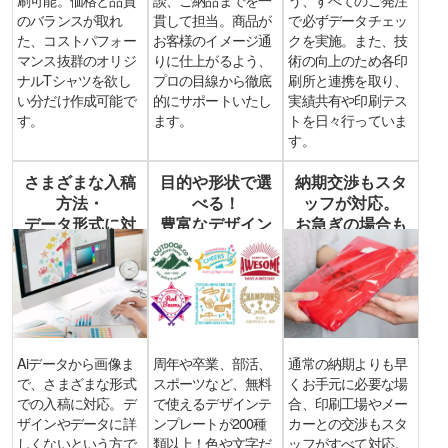
のバランスが取れ
貫して担当。商品が
で必ずデータチェッ
た、コストパフォー
お客様のイメージ通
クを実施。また、技
マンス抜群のオリジ
りに仕上がるよう、
術の向上のため各印
ナルTシャツを欲し
プロの目線から徹底
刷所と連携を取り、
い分だけ作成可能で
的にサポートいたし
実績共有や印刷テス
す。
ます。
トを日々行っていま
す。
さまざまな入稿
目的や形状で選
納期交渉もスタ
方法・
べる！
ッフが対応。
データ形式に対
豊富なデザイン
お急ぎの場合も
応
テンプレート
ご相談を！
Aiデータから画像ま
周年や卒業、部活、
通常の納期よりも早
で、さまざまな形式
スポーツなど、無料
くお手元に必要な場
での入稿に対応。デ
で使えるデザインテ
合、印刷工場やメー
ザインやデータに詳
ンプレートが200種
カーとの交渉もスタ
しくないという方で
類以上！色や文字だ
ッフがすべて対応。