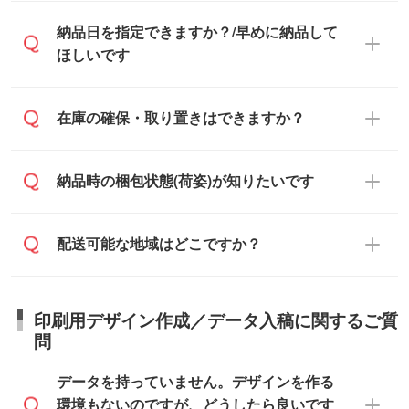
ておらず、通常はPDFデータをメール添付
また、卒業・卒園記念品で対策委員会や個
・印刷する場合(500個程度)
納品日を指定できますか？/早めに納品して
でお送りします。
人様からご注文いただく場合でも、お支払
ご入金、イメージ画像の校了から約2週間
ほしいです
原本の郵送をご希望の場合は、担当スタッ
い元が学校や幼稚園・保育園であれば、同
～2週間半でご納品いたします。
フまたは注文フォームの『ご注文に関する
様の条件でご対応できる場合がございま
備考欄』よりお知らせください。
す。
ご希望の納期がある場合は、お問い合わ
在庫の確保・取り置きはできますか？
・商品のみ注文する場合(サンプル購入を含
ご希望の際は担当スタッフまでお気軽にご
せ・お見積もり・ご注文時にその旨をお知
む)
相談ください。
らせください。
ご入金確認後、1～2営業日で出荷いたし
ご入金確認後に在庫を確保し、注文確定の
納品時の梱包状態(荷姿)が知りたいです
在庫状況や印刷スケジュールを確認のう
ます。
ご連絡を致します。ご入金いただくまで在
え、対応が可能かご案内いたします。
庫の確保はできかねますので予めご了承く
また、お急ぎで印刷をご希望の場合は、最
納期は商品や数量、印刷方法、ご納品場
商品によって異なります。各ページにある
配送可能な地域はどこですか？
ださい。
短5営業日で出荷可能な商品もご用意してお
所、在庫の有無によって異なります。正確
商品詳細の荷姿欄をご確認ください。
ります。>>
対象商品はこちら
な日程はスタッフまでお問い合わせくださ
【箱入り】 商品がひとつずつ箱に入って
※最短出荷日は商品によって異なります。各
い。
日本全国へお届けが可能です。なお、海外
います。(白箱、化粧箱、ブリスターパック
印刷用デザイン作成／データ入稿に関するご質
商品ページにてご確認ください
への直接納品は行っておりませんので予め
など)
問
また、商品ページ内の「出荷までのスケジ
ご了承ください。
【袋入り】 商品がひとつずつ袋に入って
ュール」に注文予定日をご入力いただく
います。(透明袋、デザイン袋など)
データを持っていません。デザインを作る
と、おおよその締切日や出荷目安をご確認
【個包装なし】 個包装がされていない状
環境もないのですが、どうしたら良いです