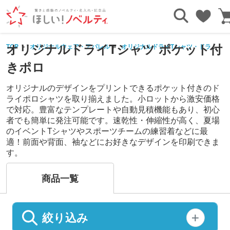
オリジナルドライTシャツ ポケット付
TOP
オリジナルウェア・アパレル
オリジナルドライTシャツ・ドライウェア(半袖・長袖)
きポロ
オリジナルのデザインをプリントできるポケット付きのド
ライポロシャツを取り揃えました。小ロットから激安価格
で対応。豊富なテンプレートや自動見積機能もあり、初心
者でも簡単に発注可能です。速乾性・伸縮性が高く、夏場
のイベントTシャツやスポーツチームの練習着などに最
適！前面や背面、袖などにお好きなデザインを印刷できま
す。
商品一覧
絞り込み