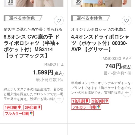
耐久性に優れた糸で長く着られる
オリジナルポロシャツの作成に
6.5オンス CVC鹿の子 ド
4.4オンスドライポロシャ
ライポロシャツ（半袖＋
ツ（ポケット付）00330-
ポケット付）MS3114
AVP 【グリマー】
【ライフマックス】
TMS00330-AVP
BMS3114
748円
(税込)
1,599円
最小発注数1個
(税込)
最小発注数1個
半袖ポロシャツにオリジナルデザインを
プリントできます！胸ポケット付きでペ
綿とポリエステルの混合生地で、着心地
ンや名札を収納でき、実用性抜群。吸汗
と耐久性を両立したポロシャツです。毛
性・速乾性に優れた薄手のメッシュ生地
玉の発生を抑え、洗濯にも強い特殊な
1色印刷
2色印刷
で、サラッとした快適な着心地です。さ
「VORTEX（ボルテックス）」糸を採用
らに屋外の活動にも嬉しいUVカット機
フルカラー印刷
1色印刷
2色印刷
しています。鹿の子編みで通気性がよ
能付き。
く、暑い季節でも快適な着心地を実現。
フルカラー印刷
印刷は1色・2色・フルカラーに対応し、
本体と同色のボタンで見た目もスッキリ
ロゴやイラストを鮮やかに表現します。
した印象です。デザインのアクセントに
レジャー施設や大規模イベントの作業
なる胸ポケットは、物を入れやすい位置
着、部活やスポーツチームのユニフォー
に配置しています。