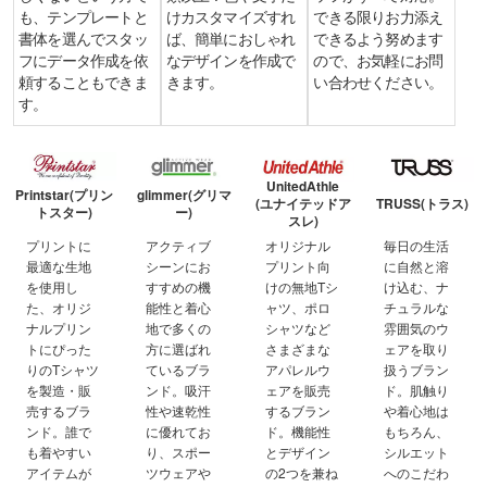
も、テンプレートと
けカスタマイズすれ
できる限りお力添え
書体を選んでスタッ
ば、簡単におしゃれ
できるよう努めます
フにデータ作成を依
なデザインを作成で
ので、お気軽にお問
頼することもできま
きます。
い合わせください。
す。
UnitedAthle
Printstar(プリン
glimmer(グリマ
(ユナイテッドア
TRUSS(トラス)
トスター)
ー)
スレ)
プリントに
アクティブ
オリジナル
毎日の生活
最適な生地
シーンにお
プリント向
に自然と溶
を使用し
すすめの機
けの無地Tシ
け込む、ナ
た、オリジ
能性と着心
ャツ、ポロ
チュラルな
ナルプリン
地で多くの
シャツなど
雰囲気のウ
トにぴった
方に選ばれ
さまざまな
ェアを取り
りのTシャツ
ているブラ
アパレルウ
扱うブラン
を製造・販
ンド。吸汗
ェアを販売
ド。肌触り
売するブラ
性や速乾性
するブラン
や着心地は
ンド。誰で
に優れてお
ド。機能性
もちろん、
も着やすい
り、スポー
とデザイン
シルエット
アイテムが
ツウェアや
の2つを兼ね
へのこだわ