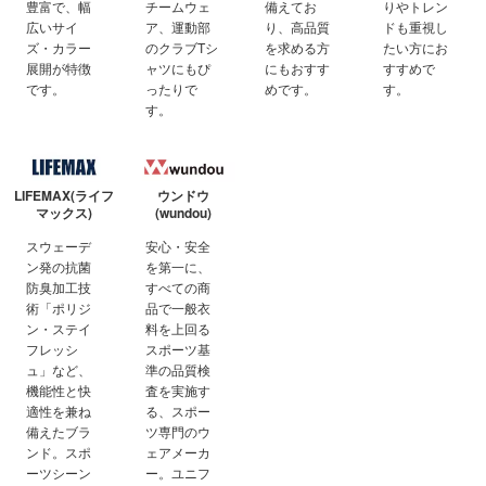
豊富で、幅
チームウェ
備えてお
りやトレン
広いサイ
ア、運動部
り、高品質
ドも重視し
ズ・カラー
のクラブTシ
を求める方
たい方にお
展開が特徴
ャツにもぴ
にもおすす
すすめで
です。
ったりで
めです。
す。
す。
LIFEMAX(ライフ
ウンドウ
マックス)
(wundou)
スウェーデ
安心・安全
ン発の抗菌
を第一に、
防臭加工技
すべての商
術「ポリジ
品で一般衣
ン・ステイ
料を上回る
フレッシ
スポーツ基
ュ」など、
準の品質検
機能性と快
査を実施す
適性を兼ね
る、スポー
備えたブラ
ツ専門のウ
ンド。スポ
ェアメーカ
ーツシーン
ー。ユニフ