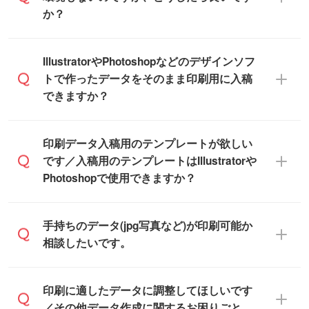
いただけます。
態で納品します。
か？
商品在庫や印刷ラインを確保するために
※化粧箱から白箱への入れ替えや、オリジナ
も、商品が決まりましたらお早めのご発注
ル箱の作成は原則承っておりません。
をお願いいたします。
無料の「
デザインシミュレーター
」を使え
IllustratorやPhotoshopなどのデザインソフ
ば、PCやスマホから簡単にデザインを作成
トで作ったデータをそのまま印刷用に入稿
※土日祝日を除く営業日換算です。
できます。スタンプやテンプレートも豊富
できますか？
※沖縄・離島は追加日数がかかります。
なので、デザインソフトがなくても安心で
す。
IllustratorやPhotoshop、CLIP STUDIOなどの
印刷データ入稿用のテンプレートが欲しい
デザインソフトでこだわりのデザインを作
です／入稿用のテンプレートはIllustratorや
また、「
データ作成サービス
」もご利用い
成したい方は、
完全データ入稿
がおすすめ
Photoshopで使用できますか？
ただけます。ご希望の文言・書体・印刷色
です。
をお知らせいただければ、弊社にて無料で
「.ai」形式または「.psd」形式で保存し、
デザインデータを1点作成いたします。
一部商品は入稿用テンプレートのご用意が
手持ちのデータ(jpg写真など)が印刷可能か
お見積・ご注文フォームにアップロードし
あります。各商品ページの『印刷方法・テ
相談したいです。
てご入稿ください。
ンプレート』からダウンロードをお願いい
たします。
ご入稿後は経験豊富なスタッフがデータに
印刷に適したデータ・解像度かどうか、担
印刷に適したデータに調整してほしいです
入稿用のテンプレートはPDF形式ですが、
不備がないかチェックし、お客様と確認し
当スタッフが事前に確認いたします。
／その他データ作成に関するお困りごと