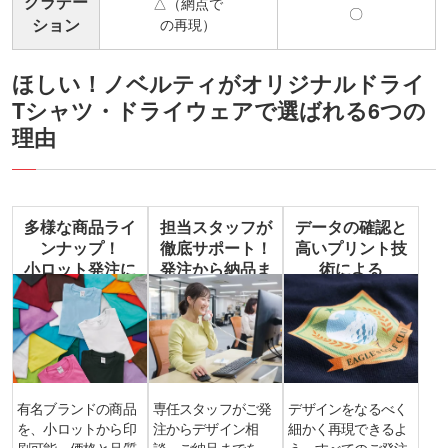
グラデー
△（網点で
〇
ション
の再現）
ほしい！ノベルティがオリジナルドライ
Tシャツ・ドライウェアで選ばれる6つの
理由
多様な商品ライ
担当スタッフが
データの確認と
ンナップ！
徹底サポート！
高いプリント技
小ロット発注に
発注から納品ま
術による
も対応
で安心
高品質な仕上が
り
有名ブランドの商品
専任スタッフがご発
デザインをなるべく
を、小ロットから印
注からデザイン相
細かく再現できるよ
刷可能。価格と品質
談、ご納品までを一
う、すべてのご発注