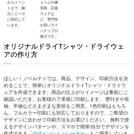
からイベン
ォームや練
トまで、幅
習着、応援
広いニーズ
ウェアな
に対応して
ど、専門性
います。
の高いライ
ンナップが
魅力です。
オリジナルドライTシャツ・ドライウェ
アの作り方
ほしい！ノベルティでは、商品、デザイン、印刷方法を決
めることで、簡単にオリジナルドライTシャツ・ドライウ
ェアを作成できます。商品の仕上がりイメージは事前にご
確認いただき、お客様の了承後に印刷します。
襟付きや長
袖、半袖などさまざまな形状をご用意。1色印刷はもちろ
ん、フルカラー印刷にも対応しておりますので、ご希望の
デザインに合わせて印刷方法をお選びください。
無料で使
えるデザインパターンや、スマホで簡単!自分でデザインを
作成できる「
デザインシミュレーター
」もご用意していま