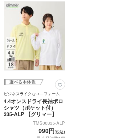
ムなどにぴったりです。豊富なカラーバ
1色からフルカラーでロゴや企業名のプ
リーエーションで、デザインやイメージ
リントが可能です。ビジネスシーンにも
に合わせてお気に入りの1枚が見つかり
馴染むので、企業展示会や地域イベント
ます。
のスタッフウェアなどにいかがでしょう
か。
動画提供 : Printstar
ビジネスライクなユニフォーム
4.4オンスドライ長袖ポロ
シャツ（ポケット付）
335-ALP 【グリマー】
TMS00335-ALP
990円
(税込)
最小発注数1個