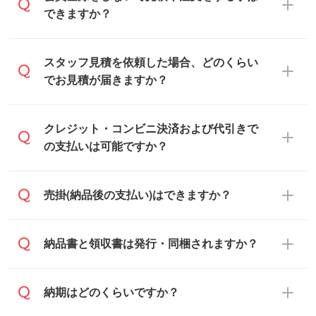
できますか？
可能です。見積・注文フォームにて『ゲス
スタッフ見積を依頼した場合、どのくらい
トのまま進む』ボタンからお進みのうえ、
でお見積が届きますか？
ご依頼ください。
通常、翌営業日までにお送りしておりま
クレジット・コンビニ決済および代引きで
す。混雑状況によっては、お時間をいただ
の支払いは可能ですか？
くこともございます。予めご了承くださ
い。土日祝日にご依頼いただいた場合は、
銀行振込のみのご対応となります。
売掛(納品後の支払い)はできますか？
翌営業日以降のご連絡となります。
基本的には先入金をお願いしております
納品書と領収書は発行・同梱されますか？
が、自治体・行政機関・学校・病院・上場
企業様 などの場合は、月末締め翌月末払い
納品書・領収書は ご依頼をいただいた場合
納期はどのくらいですか？
に対応可能です。
のみ発行しております。商品への同梱はし