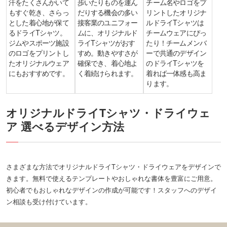
汗をたくさんかいて
歩いたりものを運ん
チーム名やロゴをプ
もすぐ乾き、さらっ
だりする機会の多い
リントしたオリジナ
とした着心地が保て
接客業のユニフォー
ルドライTシャツは
るドライTシャツ。
ムに、オリジナルド
チームウェアにぴっ
ジムやスポーツ施設
ライTシャツがおす
たり！チームメンバ
のロゴをプリントし
すめ。動きやすさが
ーで共通のデザイン
たオリジナルウェア
確保でき、着心地よ
のドライTシャツを
にもおすすめです。
く着続けられます。
着れば一体感も高ま
ります。
オリジナルドライTシャツ・ドライウェ
ア 選べるデザイン方法
さまざまな方法でオリジナルドライTシャツ・ドライウェアをデザインで
きます。無料で使えるテンプレートやおしゃれな書体を豊富にご用意。
初心者でもおしゃれなデザインの作成が可能です！スタッフへのデザイ
ン相談も受け付けています。