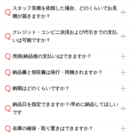
スタッフ見積を依頼した場合、どのくらいでお見
可能です。見積・注文フォームにて『ゲストの
積が届きますか？
まま進む』ボタンからお進みのうえ、ご依頼く
ださい。
クレジット・コンビニ決済および代引きでの支払
通常、翌営業日までにお送りしております。混
いは可能ですか？
雑状況によっては、お時間をいただくこともご
ざいます。予めご了承ください。土日祝日にご
売掛(納品後の支払い)はできますか？
依頼いただいた場合は、翌営業日以降のご連絡
銀行振込のみのご対応となります。
となります。
納品書と領収書は発行・同梱されますか？
基本的には先入金をお願いしておりますが、自
治体・行政機関・学校・病院・上場企業様 な
納期はどのくらいですか？
どの場合は、月末締め翌月末払いに対応可能で
納品書・領収書は ご依頼をいただいた場合の
す。
み発行しております。商品への同梱はしておら
納品日を指定できますか？/早めに納品してほしい
ず、通常はPDFデータをメール添付でお送りし
・印刷する場合(500個程度)
また、卒業・卒園記念品で対策委員会や個人様
です
ます。
ご入金、イメージ画像の校了から約2週間～2
からご注文いただく場合でも、お支払い元が学
原本の郵送をご希望の場合は、担当スタッフま
週間半でご納品いたします。
校や幼稚園・保育園であれば、同様の条件でご
たは注文フォームの『ご注文に関する備考欄』
在庫の確保・取り置きはできますか？
ご希望の納期がある場合は、お問い合わせ・お