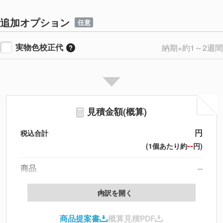
追加オプション
任意
実物色校正代
納期+約1～2週間
見積金額(概算)
円
税込合計
--
(1個あたり約
円)
商品
--
製版代
--
内訳を開く
印刷代
--
商品提案書
概算見積PDF
送料