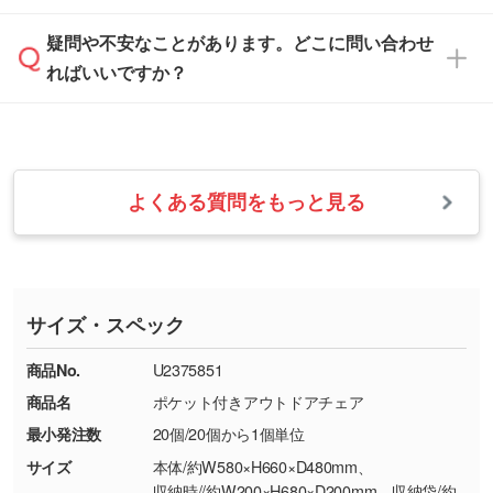
す。
は、土日祝日でもお送りいただければ、出社後
ます。→
詳しく見る
本体色がナチュラルなど淡色の場合、印刷をく
疑問や不安なことがあります。どこに問い合わせ
速やかに対応いたします。
お手数をお掛けいたしますが、至急担当スタッ
っきりと目立たせたいときは濃い印刷色が、柔
ればいいですか？
フまでご連絡ください。商品の状況を確認し、
・フルカラーデータを1色に変換してほしい
らかい雰囲気にしたいときは淡い印刷色が映え
改めてご案内いたします。
シルク印刷、レーザー彫刻など印刷方法にあわ
ます。
せて、フルカラーのデータを1色になおしま
お問い合わせフォームをご利用ください。1営
【返品・交換の対象】
す。→
詳しく見る
業日以内に担当スタッフよりメールにてご連絡
また、お選びいただいた印刷色が本体色に合わ
・お届け時に商品が損傷・故障している場合
いたします。
ない場合や仕上がりに影響しそうな場合は、ス
よくある質問をもっと見る
・ご注文と異なる商品が届いた場合
・1色印刷でグラデーションや濃淡を表現した
お急ぎの場合はお電話でのご質問も受け付けて
タッフから別の色をご案内することもございま
・印刷不良があった場合
い
おります。下記電話番号までお問い合わせくだ
す。
※印刷不良は原則として“再印刷”でご対応させ
網点という技法で濃淡を表現することができま
さい。
ていただいております。
す。濃淡の差が分かるデータに調整いたしま
サイズ・スペック
※詳しくは「
商品の良品基準について
」をご覧
す。→
詳しく見る
TEL：0422-29-9911 営業時間10:00～
ください。
18:00(土日祝日除く)
商品No.
U2375851
・コーポレートカラーを使って印刷したい／印
お問い合わせフォームはこちら
商品名
ポケット付きアウトドアチェア
【返品・交換ができない場合】
刷色にこだわりがある
最小発注数
20個/20個から1個単位
・お客様の元で商品を加工された場合、または
DIC・PANTONEなどのカラーチップの指定や、
商品が破損した場合
現物支給による色指定も承っております。→
詳
サイズ
本体/約W580×H660×D480mm、
・商品到着後7日以上経過している場合
しく見る
収納時//約W200×H680×D200mm、収納袋/約