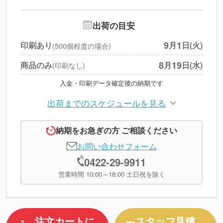
--
※
北海道・沖縄・離島 別途
追加オプション
--
出荷の目安
円
税別合計
9
1
印刷あり
月
日(火)
(500個程度の場合)
※
上記小計は税別です
8
19
商品のみ
月
日(水)
(印刷なし)
入金・印刷データ確定後の納期です
出荷までのスケジュールを見る
納期をお急ぎの方 ご相談ください
お問い合わせフォーム
0422-29-9911
営業時間 10:00～18:00 土日祝を除く
注文カートに
スタッフ見積