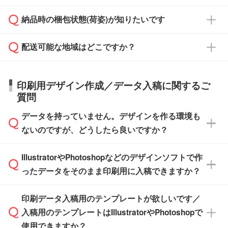
対応できる場合がございます。
よりお知らせください。
・商品のみ注文する場合(サンプル購入を含む)
見積もり・ご注文時にその旨をお知らせくださ
ご希望の際は担当スタッフまでお気軽にご相談
ご入金確認後、1～2営業日で出荷いたしま
納品時の梱包状態(荷姿)が知りたいです
い。
ご入金確認後に在庫を確保し、注文確定のご連
ください。
す。
在庫状況や印刷スケジュールを確認のうえ、対
絡を致します。ご入金いただくまで在庫の確保
応が可能かご案内いたします。
配送可能な地域はどこですか？
はできかねますので予めご了承ください。
商品によって異なります。各ページにある商品
納期は商品や数量、印刷方法、ご納品場所、在
また、お急ぎで印刷をご希望の場合は、最短5
詳細の荷姿欄をご確認ください。
庫の有無によって異なります。正確な日程はス
営業日で出荷可能な商品もご用意しておりま
【箱入り】 商品がひとつずつ箱に入っていま
日本全国へお届けが可能です。なお、海外への
タッフまでお問い合わせください。
印刷用デザイン作成／データ入稿に関するご
す。>>
対象商品はこちら
す。(白箱、化粧箱、ブリスターパックなど)
直接納品は行っておりませんので予めご了承く
質問
※最短出荷日は商品によって異なります。各商
【袋入り】 商品がひとつずつ袋に入っていま
ださい。
また、商品ページ内の「出荷までのスケジュー
品ページにてご確認ください
す。(透明袋、デザイン袋など)
データを持っていません。デザインを作る環境も
ル」に注文予定日をご入力いただくと、おおよ
【個包装なし】 個包装がされていない状態で
ないのですが、どうしたら良いですか？
その締切日や出荷目安をご確認いただけます。
納品します。
商品在庫や印刷ラインを確保するためにも、商
※化粧箱から白箱への入れ替えや、オリジナル
IllustratorやPhotoshopなどのデザインソフトで作
品が決まりましたらお早めのご発注をお願いい
無料の「
デザインシミュレーター
」を使えば、
箱の作成は原則承っておりません。
たします。
ったデータをそのまま印刷用に入稿できますか？
PCやスマホから簡単にデザインを作成できま
す。スタンプやテンプレートも豊富なので、デ
※土日祝日を除く営業日換算です。
印刷データ入稿用のテンプレートが欲しいです／
ザインソフトがなくても安心です。
IllustratorやPhotoshop、CLIP STUDIOなどのデ
※沖縄・離島は追加日数がかかります。
入稿用のテンプレートはIllustratorやPhotoshopで
ザインソフトでこだわりのデザインを作成した
また、「
データ作成サービス
」もご利用いただ
使用できますか？
い方は、
完全データ入稿
がおすすめです。