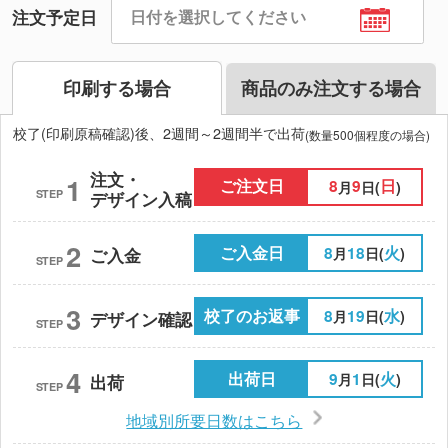
注文予定日
印刷する場合
商品のみ注文する場合
校了(印刷原稿確認)後、2週間～2週間半で出荷
(数量500個程度の場合)
注文・
1
ご注文日
8
9
日
月
日(
)
STEP
デザイン入稿
2
ご入金日
8
18
火
月
日(
)
ご入金
STEP
3
校了のお返事
8
19
水
月
日(
)
デザイン確認
STEP
4
出荷日
9
1
火
月
日(
)
出荷
STEP
地域別所要日数はこちら