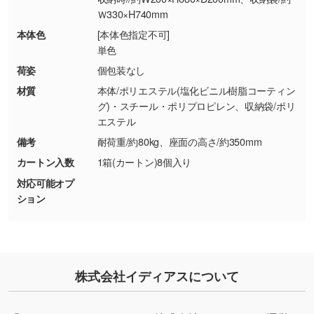
Ｗ330×H740mm
・お客様のご都合による返品・交換依頼(商
品・色・数量などの注文間違い等)
・背景がある画像からキャラクター部分だけを
本体色
[本体色指定不可]
単色
使いたいです
シンプルな背景のデータや、使いたいキャラク
荷姿
個包装なし
ター部分の輪郭がはっきりしているデータは切
材質
本体/ポリエステル(塩化ビニル樹脂コーティン
り抜き処理が可能です。→
詳しく見る
グ)・スチール・ポリプロピレン、収納袋/ポリ
エステル
・持っているデータの背景が足りない／塗り足
備考
耐荷重/約80kg、座面の高さ/約350mm
しの作り方が分からない
カートン入数
1箱(カートン)8個入り
印刷したいデータが印刷範囲よりも小さい場
対応可能オプ
合、シンプルな色・柄の背景であれば拡張が可
ション
能です。→
詳しく見る
・デザインにQRコードを入れたい／QRコード
を生成してほしい
株式会社イディアスについて
URLをご指定いただければ、QRコードを生成
いたします。配置のご相談にも応じています。
→
詳しく見る