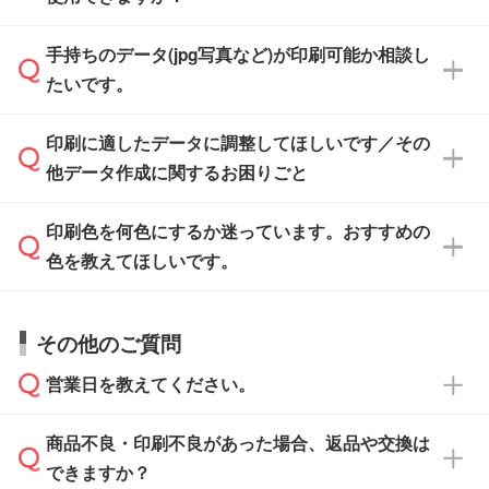
けます。ご希望の文言・書体・印刷色をお知ら
「.ai」形式または「.psd」形式で保存し、お見
せいただければ、弊社にて無料でデザインデー
積・ご注文フォームにアップロードしてご入稿
手持ちのデータ(jpg写真など)が印刷可能か相談し
一部商品は入稿用テンプレートのご用意があり
タを1点作成いたします。
ください。
たいです。
ます。各商品ページの『印刷方法・テンプレー
ト』からダウンロードをお願いいたします。
ご入稿後は経験豊富なスタッフがデータに不備
印刷に適したデータに調整してほしいです／その
入稿用のテンプレートはPDF形式ですが、
印刷に適したデータ・解像度かどうか、担当ス
がないかチェックし、お客様と確認してから印
IllustratorやPhotoshopで開いてご利用いただけ
他データ作成に関するお困りごと
タッフが事前に確認いたします。
刷に進みますので、ご安心ください。
ます。詳しい手順は「
入稿テンプレートの使い
データはお見積・ご注文・
お問い合わせフォー
方
」をご確認ください。
印刷色を何色にするか迷っています。おすすめの
ム
へ添付いただくか、担当スタッフ宛にメール
データ作成でお困りの際には、担当スタッフが
でお送りください。
色を教えてほしいです。
サポートいたしますのでお気軽にご相談くださ
仕上がりに影響しそうな点もチェックいたしま
い。
すので、データのご相談だけでもお気軽にお問
お問い合わせフォーム
や、見積/注文フォーム
お見積・ご注文・
お問い合わせフォーム
からご
その他のご質問
い合わせください。
から添付してお送りください。
相談いただきますと、担当スタッフがお客様の
ご希望や商品の本体色を確認し、印刷色をご提
営業日を教えてください。
なお、印刷用データの作り方に関する詳細は、
・解像度の低いデータをトレース/調整してほ
案させていただきます。
「
完全データ入稿
」をご参照ください。
しい
本体色がブラック、ネイビーなど濃色の場合は
商品不良・印刷不良があった場合、返品や交換は
営業日は平日の10:00～18:00で、土日祝日はお
解像度の低い画像や、手書きのイラスト、写真
白色か淡い色の印刷色をおすすめしておりま
できますか？
休みとなります。注文・見積・お問い合わせ
などを、印刷に適したベクターデータに変換し