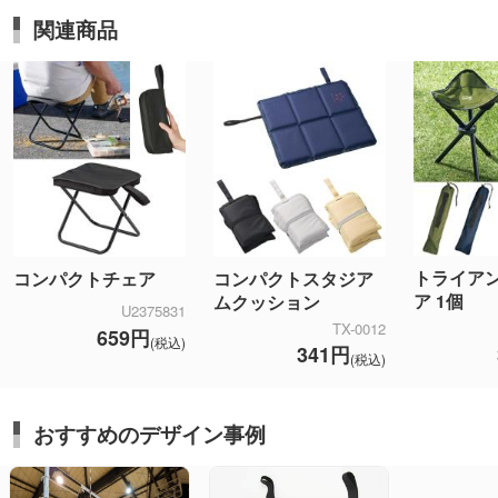
関連商品
トライア
コンパクトチェア
コンパクトスタジア
ア 1個
ムクッション
U2375831
TX-0012
659円
(税込)
341円
(税込)
おすすめのデザイン事例