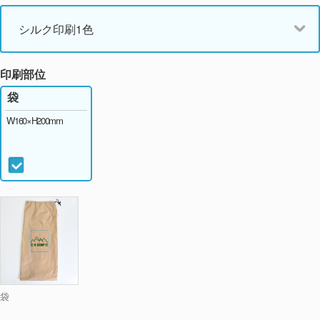
シルク印刷1色
印刷部位
袋
W160×H200mm
袋