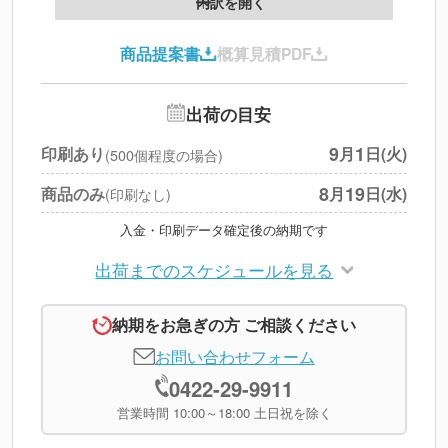
内訳を開く
印刷代
--
商品提案書
概算見積PDF
送料
--
※
北海道・沖縄・離島 別途
追加オプション
--
出荷の目安
円
税別合計
9
1
印刷あり
月
日(火)
(500個程度の場合)
※
上記小計は税別です
8
19
商品のみ
月
日(水)
(印刷なし)
入金・印刷データ確定後の納期です
出荷までのスケジュールを見る
納期をお急ぎの方 ご相談ください
お問い合わせフォーム
0422-29-9911
営業時間 10:00～18:00 土日祝を除く