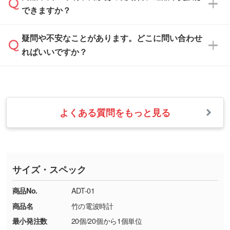
解像度の低い画像や、手書きのイラスト、写真
白色か淡い色の印刷色をおすすめしておりま
できますか？
休みとなります。注文・見積・お問い合わせ
などを、印刷に適したベクターデータに変換し
す。
は、土日祝日でもお送りいただければ、出社後
ます。→
詳しく見る
本体色がナチュラルなど淡色の場合、印刷をく
疑問や不安なことがあります。どこに問い合わせ
速やかに対応いたします。
お手数をお掛けいたしますが、至急担当スタッ
っきりと目立たせたいときは濃い印刷色が、柔
ればいいですか？
フまでご連絡ください。商品の状況を確認し、
・フルカラーデータを1色に変換してほしい
らかい雰囲気にしたいときは淡い印刷色が映え
改めてご案内いたします。
シルク印刷、レーザー彫刻など印刷方法にあわ
ます。
せて、フルカラーのデータを1色になおしま
お問い合わせフォームをご利用ください。1営
【返品・交換の対象】
す。→
詳しく見る
業日以内に担当スタッフよりメールにてご連絡
また、お選びいただいた印刷色が本体色に合わ
・お届け時に商品が損傷・故障している場合
いたします。
ない場合や仕上がりに影響しそうな場合は、ス
よくある質問をもっと見る
・ご注文と異なる商品が届いた場合
・1色印刷でグラデーションや濃淡を表現した
お急ぎの場合はお電話でのご質問も受け付けて
タッフから別の色をご案内することもございま
・印刷不良があった場合
い
おります。下記電話番号までお問い合わせくだ
す。
※印刷不良は原則として“再印刷”でご対応させ
網点という技法で濃淡を表現することができま
さい。
ていただいております。
す。濃淡の差が分かるデータに調整いたしま
サイズ・スペック
※詳しくは「
商品の良品基準について
」をご覧
す。→
詳しく見る
TEL：0422-29-9911 営業時間10:00～
ください。
18:00(土日祝日除く)
商品No.
ADT-01
・コーポレートカラーを使って印刷したい／印
お問い合わせフォームはこちら
商品名
竹の電波時計
【返品・交換ができない場合】
刷色にこだわりがある
最小発注数
20個/20個から1個単位
・お客様の元で商品を加工された場合、または
DIC・PANTONEなどのカラーチップの指定や、