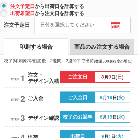
注文予定日
から出荷日を計算する
出荷希望日
から注文日を計算する
注文予定日
印刷する場合
商品のみ注文する場合
校了(印刷原稿確認)後、2週間～2週間半で出荷
(数量500個程度の場合)
注文・
1
ご注文日
8
9
日
月
日(
)
STEP
デザイン入稿
2
ご入金日
8
18
火
月
日(
)
ご入金
STEP
3
校了のお返事
8
19
水
月
日(
)
デザイン確認
STEP
4
出荷日
9
1
火
月
日(
)
出荷