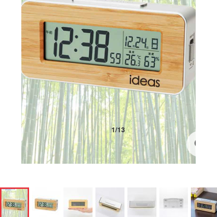
1
/
13