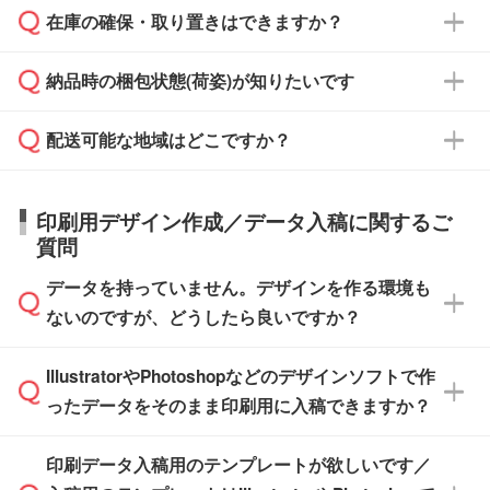
校や幼稚園・保育園であれば、同様の条件でご
たは注文フォームの『ご注文に関する備考欄』
在庫の確保・取り置きはできますか？
ご希望の納期がある場合は、お問い合わせ・お
対応できる場合がございます。
よりお知らせください。
・商品のみ注文する場合(サンプル購入を含む)
見積もり・ご注文時にその旨をお知らせくださ
ご希望の際は担当スタッフまでお気軽にご相談
ご入金確認後、1～2営業日で出荷いたしま
納品時の梱包状態(荷姿)が知りたいです
い。
ご入金確認後に在庫を確保し、注文確定のご連
ください。
す。
在庫状況や印刷スケジュールを確認のうえ、対
絡を致します。ご入金いただくまで在庫の確保
応が可能かご案内いたします。
配送可能な地域はどこですか？
はできかねますので予めご了承ください。
商品によって異なります。各ページにある商品
納期は商品や数量、印刷方法、ご納品場所、在
また、お急ぎで印刷をご希望の場合は、最短5
詳細の荷姿欄をご確認ください。
庫の有無によって異なります。正確な日程はス
営業日で出荷可能な商品もご用意しておりま
【箱入り】 商品がひとつずつ箱に入っていま
日本全国へお届けが可能です。なお、海外への
タッフまでお問い合わせください。
印刷用デザイン作成／データ入稿に関するご
す。>>
対象商品はこちら
す。(白箱、化粧箱、ブリスターパックなど)
直接納品は行っておりませんので予めご了承く
質問
※最短出荷日は商品によって異なります。各商
【袋入り】 商品がひとつずつ袋に入っていま
ださい。
また、商品ページ内の「出荷までのスケジュー
品ページにてご確認ください
す。(透明袋、デザイン袋など)
データを持っていません。デザインを作る環境も
ル」に注文予定日をご入力いただくと、おおよ
【個包装なし】 個包装がされていない状態で
ないのですが、どうしたら良いですか？
その締切日や出荷目安をご確認いただけます。
納品します。
商品在庫や印刷ラインを確保するためにも、商
※化粧箱から白箱への入れ替えや、オリジナル
IllustratorやPhotoshopなどのデザインソフトで作
品が決まりましたらお早めのご発注をお願いい
無料の「
デザインシミュレーター
」を使えば、
箱の作成は原則承っておりません。
たします。
ったデータをそのまま印刷用に入稿できますか？
PCやスマホから簡単にデザインを作成できま
す。スタンプやテンプレートも豊富なので、デ
※土日祝日を除く営業日換算です。
印刷データ入稿用のテンプレートが欲しいです／
ザインソフトがなくても安心です。
IllustratorやPhotoshop、CLIP STUDIOなどのデ
※沖縄・離島は追加日数がかかります。