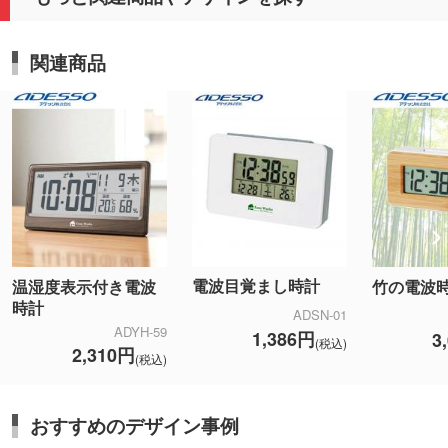
関連商品
電波目覚まし時計
温湿度表示付き電波
竹の電波
時計
ADSN-01
ADYH-59
1,386円
3
(税込)
2,310円
(税込)
おすすめのデザイン事例