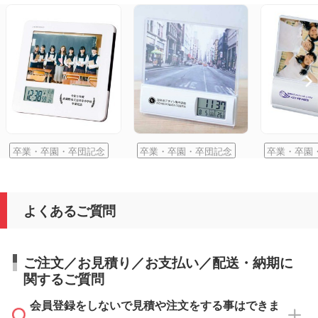
卒業・卒園・卒団記念
卒業・卒園・卒団記念
卒業・卒園
よくあるご質問
ご注文／お見積り／お支払い／配送・納期に
関するご質問
会員登録をしないで見積や注文をする事はできま