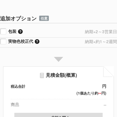
追加オプション
任意
包装
納期+2～3営業日
実物色校正代
納期+約1～2週間
見積金額(概算)
円
税込合計
--
(1個あたり約
円)
商品
--
製版代
--