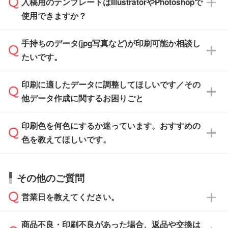
入稿用のテンプレートはIllustratorやPhotoshopで
ザインソフトでこだわりのデザインを作成した
また、「
データ作成サービス
」もご利用いただ
使用できますか？
い方は、
完全データ入稿
がおすすめです。
けます。ご希望の文言・書体・印刷色をお知ら
「.ai」形式または「.psd」形式で保存し、お見
せいただければ、弊社にて無料でデザインデー
積・ご注文フォームにアップロードしてご入稿
手持ちのデータ(jpg写真など)が印刷可能か相談し
一部商品は入稿用テンプレートのご用意があり
タを1点作成いたします。
ください。
たいです。
ます。各商品ページの『印刷方法・テンプレー
ト』からダウンロードをお願いいたします。
ご入稿後は経験豊富なスタッフがデータに不備
印刷に適したデータに調整してほしいです／その
入稿用のテンプレートはPDF形式ですが、
印刷に適したデータ・解像度かどうか、担当ス
がないかチェックし、お客様と確認してから印
IllustratorやPhotoshopで開いてご利用いただけ
他データ作成に関するお困りごと
タッフが事前に確認いたします。
刷に進みますので、ご安心ください。
ます。詳しい手順は「
入稿テンプレートの使い
データはお見積・ご注文・
お問い合わせフォー
方
」をご確認ください。
印刷色を何色にするか迷っています。おすすめの
ム
へ添付いただくか、担当スタッフ宛にメール
データ作成でお困りの際には、担当スタッフが
でお送りください。
色を教えてほしいです。
サポートいたしますのでお気軽にご相談くださ
仕上がりに影響しそうな点もチェックいたしま
い。
すので、データのご相談だけでもお気軽にお問
お問い合わせフォーム
や、見積/注文フォーム
お見積・ご注文・
お問い合わせフォーム
からご
その他のご質問
い合わせください。
から添付してお送りください。
相談いただきますと、担当スタッフがお客様の
ご希望や商品の本体色を確認し、印刷色をご提
営業日を教えてください。
なお、印刷用データの作り方に関する詳細は、
・解像度の低いデータをトレース/調整してほ
案させていただきます。
「
完全データ入稿
」をご参照ください。
しい
本体色がブラック、ネイビーなど濃色の場合は
商品不良・印刷不良があった場合、返品や交換は
営業日は平日の10:00～18:00で、土日祝日はお