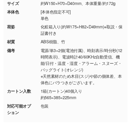
商品が破損した場合
現物支給による色指定も承っております。→
詳
サイズ
約W150×H70×D40mm、本体重量/約172g
・商品到着後7日以上経過している場合
しく見る
本体色
[本体色指定不可]
・お客様のご都合による返品・交換依頼(商
単色
品・色・数量などの注文間違い等)
・背景がある画像からキャラクター部分だけを
荷姿
化粧箱入り(約W175×H82×D49mm)※取説・保
使いたいです
証書付き
シンプルな背景のデータや、使いたいキャラク
材質
ABS樹脂、竹
ター部分の輪郭がはっきりしているデータは切
備考
電源/単3×2個(電池付属)、時刻表示/時分秒(12
り抜き処理が可能です。→
詳しく見る
時間表示)、電波時計40/60KHz自動受信、機
能/日付・温度・湿度・アラーム・スヌーズ・
・持っているデータの背景が足りない／塗り足
バッグライト(オレンジ)
しの作り方が分からない
※天然素材のため木目(スジ)や節の個体差、本
体色にバラつきがございます。
印刷したいデータが印刷範囲よりも小さい場
合、シンプルな色・柄の背景であれば拡張が可
カートン入数
1箱(カートン)40個入り
能です。→
詳しく見る
約565×385×225mm
対応可能オプ
包装
・デザインにQRコードを入れたい／QRコード
ション
を生成してほしい
URLをご指定いただければ、QRコードを生成