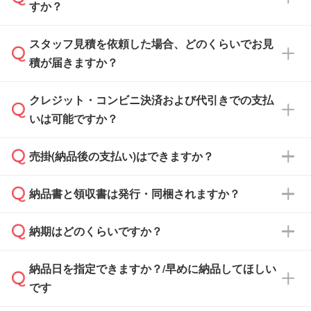
すか？
スタッフ見積を依頼した場合、どのくらいでお見
可能です。見積・注文フォームにて『ゲストの
積が届きますか？
まま進む』ボタンからお進みのうえ、ご依頼く
ださい。
クレジット・コンビニ決済および代引きでの支払
通常、翌営業日までにお送りしております。混
いは可能ですか？
雑状況によっては、お時間をいただくこともご
ざいます。予めご了承ください。土日祝日にご
売掛(納品後の支払い)はできますか？
依頼いただいた場合は、翌営業日以降のご連絡
銀行振込のみのご対応となります。
となります。
納品書と領収書は発行・同梱されますか？
基本的には先入金をお願いしておりますが、自
治体・行政機関・学校・病院・上場企業様 な
納期はどのくらいですか？
どの場合は、月末締め翌月末払いに対応可能で
納品書・領収書は ご依頼をいただいた場合の
す。
み発行しております。商品への同梱はしておら
納品日を指定できますか？/早めに納品してほしい
ず、通常はPDFデータをメール添付でお送りし
・印刷する場合(500個程度)
また、卒業・卒園記念品で対策委員会や個人様
です
ます。
ご入金、イメージ画像の校了から約2週間～2
からご注文いただく場合でも、お支払い元が学
原本の郵送をご希望の場合は、担当スタッフま
週間半でご納品いたします。