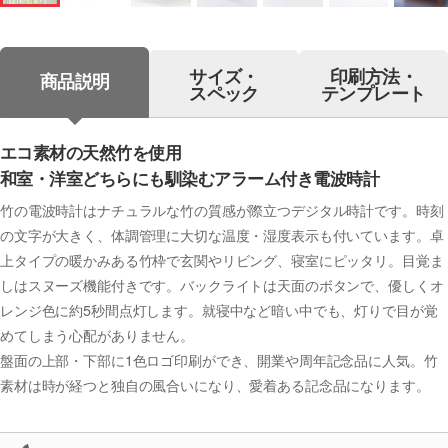
サイズ・
印刷方法・
商品説明
スペック
テンプレート
エコ素材の天然竹を使用
和室・洋室どちらにも馴染むアラーム付き電波時計
竹の電波時計はナチュラルな竹の質感が際立つデジタル時計です。時刻
の文字が大きく、体調管理に大切な温度・湿度表示も付いています。卓
上タイプの暖かみある竹枠で玄関やリビング、寝室にピッタリ。目覚ま
しはスヌーズ機能付きです。バックライトは天面のボタンで、優しくオ
レンジ色に約5秒間点灯します。就寝中など暗い中でも、灯りで目が覚
めてしまう心配がありません。
盤面の上部・下部に1色ロゴ印刷ができ、開業や周年記念品に人気。竹
素材は時が経つと独自の風合いになり、愛着ある記念品になります。