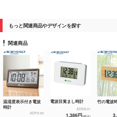
もっと関連商品やデザインを探す
関連商品
電波目覚まし時計
温湿度表示付き電波
竹の電波
時計
ADSN-01
ADYH-59
1,386円
3
(税込)