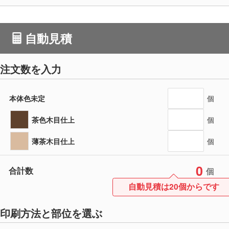
自動見積
注文数を入力
本体色未定
個
茶色木目仕上
個
薄茶木目仕上
個
0
合計数
個
自動見積は20個からです
印刷方法と部位を選ぶ