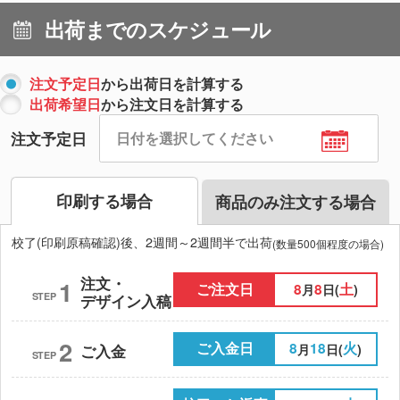
出荷までのスケジュール
注文予定日
から出荷日を計算する
出荷希望日
から注文日を計算する
注文予定日
印刷する場合
商品のみ注文する場合
校了(印刷原稿確認)後、2週間～2週間半で出荷
(数量500個程度の場合)
注文・
1
ご注文日
8
8
土
月
日(
)
STEP
デザイン入稿
2
ご入金日
8
18
火
月
日(
)
ご入金
STEP