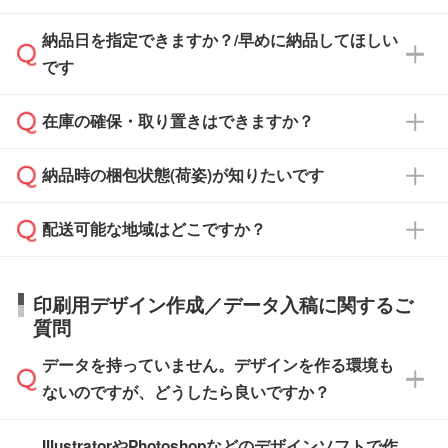
す。
み発行しております。商品への同梱はしておら
納品日を指定できますか？/早めに納品してほしい
ず、通常はPDFデータをメール添付でお送りし
・印刷する場合(500個程度)
また、卒業・卒園記念品で対策委員会や個人様
です
ます。
ご入金、イメージ画像の校了から約2週間～2
からご注文いただく場合でも、お支払い元が学
原本の郵送をご希望の場合は、担当スタッフま
週間半でご納品いたします。
校や幼稚園・保育園であれば、同様の条件でご
たは注文フォームの『ご注文に関する備考欄』
在庫の確保・取り置きはできますか？
ご希望の納期がある場合は、お問い合わせ・お
対応できる場合がございます。
よりお知らせください。
・商品のみ注文する場合(サンプル購入を含む)
見積もり・ご注文時にその旨をお知らせくださ
ご希望の際は担当スタッフまでお気軽にご相談
ご入金確認後、1～2営業日で出荷いたしま
納品時の梱包状態(荷姿)が知りたいです
い。
ご入金確認後に在庫を確保し、注文確定のご連
ください。
す。
在庫状況や印刷スケジュールを確認のうえ、対
絡を致します。ご入金いただくまで在庫の確保
応が可能かご案内いたします。
配送可能な地域はどこですか？
はできかねますので予めご了承ください。
商品によって異なります。各ページにある商品
納期は商品や数量、印刷方法、ご納品場所、在
また、お急ぎで印刷をご希望の場合は、最短5
詳細の荷姿欄をご確認ください。
庫の有無によって異なります。正確な日程はス
営業日で出荷可能な商品もご用意しておりま
【箱入り】 商品がひとつずつ箱に入っていま
日本全国へお届けが可能です。なお、海外への
タッフまでお問い合わせください。
印刷用デザイン作成／データ入稿に関するご
す。>>
対象商品はこちら
す。(白箱、化粧箱、ブリスターパックなど)
直接納品は行っておりませんので予めご了承く
質問
※最短出荷日は商品によって異なります。各商
【袋入り】 商品がひとつずつ袋に入っていま
ださい。
また、商品ページ内の「出荷までのスケジュー
品ページにてご確認ください
す。(透明袋、デザイン袋など)
データを持っていません。デザインを作る環境も
ル」に注文予定日をご入力いただくと、おおよ
【個包装なし】 個包装がされていない状態で
ないのですが、どうしたら良いですか？
その締切日や出荷目安をご確認いただけます。
納品します。
商品在庫や印刷ラインを確保するためにも、商
※化粧箱から白箱への入れ替えや、オリジナル
IllustratorやPhotoshopなどのデザインソフトで作
品が決まりましたらお早めのご発注をお願いい