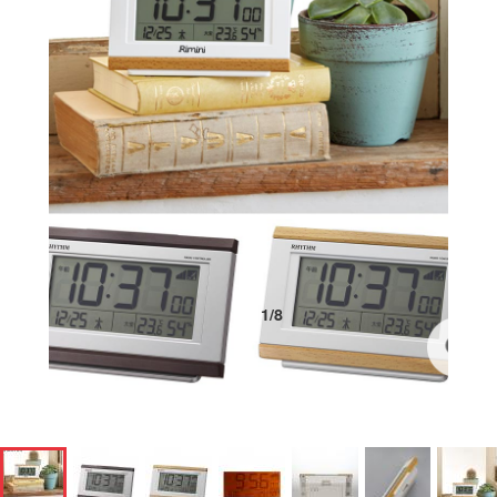
1
/
8