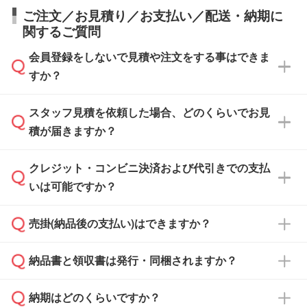
ご注文／お見積り／お支払い／配送・納期に
関するご質問
会員登録をしないで見積や注文をする事はできま
すか？
スタッフ見積を依頼した場合、どのくらいでお見
可能です。見積・注文フォームにて『ゲストの
積が届きますか？
まま進む』ボタンからお進みのうえ、ご依頼く
ださい。
クレジット・コンビニ決済および代引きでの支払
通常、翌営業日までにお送りしております。混
いは可能ですか？
雑状況によっては、お時間をいただくこともご
ざいます。予めご了承ください。土日祝日にご
売掛(納品後の支払い)はできますか？
依頼いただいた場合は、翌営業日以降のご連絡
銀行振込のみのご対応となります。
となります。
納品書と領収書は発行・同梱されますか？
基本的には先入金をお願いしておりますが、自
治体・行政機関・学校・病院・上場企業様 な
納期はどのくらいですか？
どの場合は、月末締め翌月末払いに対応可能で
納品書・領収書は ご依頼をいただいた場合の