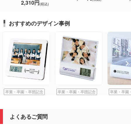
2,310円
(税込)
おすすめのデザイン事例
卒業・卒園・卒団記念
卒業・卒園・卒団記念
卒業・卒園
よくあるご質問