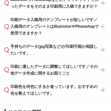
無料の「
デザインシミュレーター
」を使えば、
箱の作成は原則承っておりません。
たします。
ったデータをそのまま印刷用に入稿できますか？
PCやスマホから簡単にデザインを作成できま
す。スタンプやテンプレートも豊富なので、デ
※土日祝日を除く営業日換算です。
印刷データ入稿用のテンプレートが欲しいです／
ザインソフトがなくても安心です。
IllustratorやPhotoshop、CLIP STUDIOなどのデ
※沖縄・離島は追加日数がかかります。
入稿用のテンプレートはIllustratorやPhotoshopで
ザインソフトでこだわりのデザインを作成した
また、「
データ作成サービス
」もご利用いただ
使用できますか？
い方は、
完全データ入稿
がおすすめです。
けます。ご希望の文言・書体・印刷色をお知ら
「.ai」形式または「.psd」形式で保存し、お見
せいただければ、弊社にて無料でデザインデー
積・ご注文フォームにアップロードしてご入稿
手持ちのデータ(jpg写真など)が印刷可能か相談し
一部商品は入稿用テンプレートのご用意があり
タを1点作成いたします。
ください。
たいです。
ます。各商品ページの『印刷方法・テンプレー
ト』からダウンロードをお願いいたします。
ご入稿後は経験豊富なスタッフがデータに不備
印刷に適したデータに調整してほしいです／その
入稿用のテンプレートはPDF形式ですが、
印刷に適したデータ・解像度かどうか、担当ス
がないかチェックし、お客様と確認してから印
IllustratorやPhotoshopで開いてご利用いただけ
他データ作成に関するお困りごと
タッフが事前に確認いたします。
刷に進みますので、ご安心ください。
ます。詳しい手順は「
入稿テンプレートの使い
データはお見積・ご注文・
お問い合わせフォー
方
」をご確認ください。
印刷色を何色にするか迷っています。おすすめの
ム
へ添付いただくか、担当スタッフ宛にメール
データ作成でお困りの際には、担当スタッフが
でお送りください。
色を教えてほしいです。
サポートいたしますのでお気軽にご相談くださ
仕上がりに影響しそうな点もチェックいたしま
い。
すので、データのご相談だけでもお気軽にお問
お問い合わせフォーム
や、見積/注文フォーム
お見積・ご注文・
お問い合わせフォーム
からご