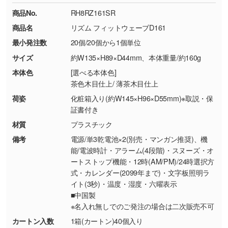
ください。
18:00(土日祝日除く)
商品No.
RH8RZ161SR
・コーポレートカラーを使って印刷したい／印
お問い合わせフォームはこちら
商品名
リズム フィットウェーブD161
【返品・交換ができない場合】
刷色にこだわりがある
最小発注数
20個/20個から1個単位
・お客様の元で商品を加工された場合、または
DIC・PANTONEなどのカラーチップの指定や、
商品が破損した場合
現物支給による色指定も承っております。→
詳
サイズ
約W135×H89×D44mm、本体重量/約160g
・商品到着後7日以上経過している場合
しく見る
本体色
[選べる本体色]
・お客様のご都合による返品・交換依頼(商
茶色木目仕上/ 薄茶木目仕上
品・色・数量などの注文間違い等)
・背景がある画像からキャラクター部分だけを
荷姿
化粧箱入り(約W145×H96×D55mm)※取説・保
使いたいです
証書付き
シンプルな背景のデータや、使いたいキャラク
材質
プラスチック
ター部分の輪郭がはっきりしているデータは切
備考
電源/単3乾電池×2(別売・マンガン推奨)、機
り抜き処理が可能です。→
詳しく見る
能/電波時計・アラーム(4段階)・スヌーズ・オ
ートストップ機能・12時(AM/PM)/24時選択方
・持っているデータの背景が足りない／塗り足
式・カレンダー(2099年まで)・文字板照明ラ
しの作り方が分からない
イト(3秒)・温度・湿度・六曜表示
■中国製
印刷したいデータが印刷範囲よりも小さい場
※名入れ無しでのご発注の場合は二次販売不可
合、シンプルな色・柄の背景であれば拡張が可
能です。→
詳しく見る
カートン入数
1箱(カートン)40個入り