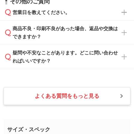
その他のご質問
い合わせください。
から添付してお送りください。
相談いただきますと、担当スタッフがお客様の
ご希望や商品の本体色を確認し、印刷色をご提
営業日を教えてください。
なお、印刷用データの作り方に関する詳細は、
・解像度の低いデータをトレース/調整してほ
案させていただきます。
「
完全データ入稿
」をご参照ください。
しい
本体色がブラック、ネイビーなど濃色の場合は
商品不良・印刷不良があった場合、返品や交換は
営業日は平日の10:00～18:00で、土日祝日はお
解像度の低い画像や、手書きのイラスト、写真
白色か淡い色の印刷色をおすすめしておりま
できますか？
休みとなります。注文・見積・お問い合わせ
などを、印刷に適したベクターデータに変換し
す。
は、土日祝日でもお送りいただければ、出社後
ます。→
詳しく見る
本体色がナチュラルなど淡色の場合、印刷をく
疑問や不安なことがあります。どこに問い合わせ
速やかに対応いたします。
お手数をお掛けいたしますが、至急担当スタッ
っきりと目立たせたいときは濃い印刷色が、柔
ればいいですか？
フまでご連絡ください。商品の状況を確認し、
・フルカラーデータを1色に変換してほしい
らかい雰囲気にしたいときは淡い印刷色が映え
改めてご案内いたします。
シルク印刷、レーザー彫刻など印刷方法にあわ
ます。
せて、フルカラーのデータを1色になおしま
お問い合わせフォームをご利用ください。1営
【返品・交換の対象】
す。→
詳しく見る
業日以内に担当スタッフよりメールにてご連絡
また、お選びいただいた印刷色が本体色に合わ
・お届け時に商品が損傷・故障している場合
いたします。
ない場合や仕上がりに影響しそうな場合は、ス
よくある質問をもっと見る
・ご注文と異なる商品が届いた場合
・1色印刷でグラデーションや濃淡を表現した
お急ぎの場合はお電話でのご質問も受け付けて
タッフから別の色をご案内することもございま
・印刷不良があった場合
い
おります。下記電話番号までお問い合わせくだ
す。
※印刷不良は原則として“再印刷”でご対応させ
網点という技法で濃淡を表現することができま
さい。
ていただいております。
す。濃淡の差が分かるデータに調整いたしま
サイズ・スペック
※詳しくは「
商品の良品基準について
」をご覧
す。→
詳しく見る
TEL：0422-29-9911 営業時間10:00～