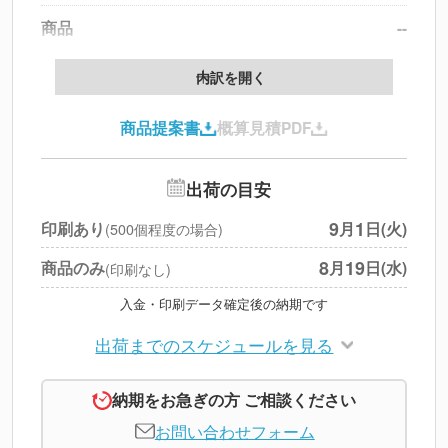
商品
--
製版代
--
内訳を開く
印刷代
--
商品提案書
概算見積PDF
送料
--
※
北海道・沖縄・離島 別途
追加オプション
--
出荷の目安
円
税別合計
9
1
印刷あり
月
日(火)
(500個程度の場合)
※
上記小計は税別です
8
19
商品のみ
月
日(水)
(印刷なし)
入金・印刷データ確定後の納期です
出荷までのスケジュールを見る
納期をお急ぎの方 ご相談ください
お問い合わせフォーム