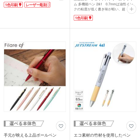
しっくりとフィットします。回転式のボ
ム 多機能ペン 2&1 0.7mmは油性イン
1色印刷
レーザー彫刻
ールペンとシャープペンのセットで実用
クの粘度が低く書き味が軽い、超・低摩
性も抜群です。
擦ジェットストリームインク搭載。くっ
木箱にはパッド1色印刷か高級感あるレ
1色印刷
きりと濃い描線なのに優れた速乾性なの
ーザー彫刻印刷が可能。周年記念や卒業
で、手が汚れるというストレスがありま
記念など大切な贈り物に最適な一品で
せん。クリップにスワロフスキー風の宝
す。
石飾りが付いていたり、ペン頭にインク
の色の線が入っていたりと、日本製なら
動画提供 : 参考動画チャンネル
ではの粋な演出が嬉しいペンですね。
卒業記念や塾の講座修了記念など、学生
さんたちも喜ぶノベルティ。大事な商談
の場面でも使えるスタイリッシュなカラ
ーです。末永く愛用できるお気に入りの
一本になること間違いなしですよ。
手元が映える上品ボールペン
エコ素材の竹材を使用したペン