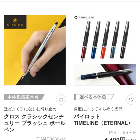
えなくても自然に書けます。
ンプルなデザインがスタイリッシュで、
クリップ部分をまわす角度と止める位置
高級感が漂う本体。ダークオリーブはマ
で機能を切り替えます。ジュエリー感の
ット、ミントブルーはツルっとした質感
あるパステルカラーは女性に人気。シン
です。適度な重量感で持ちやすく、快適
プルなデザインなので、プライベートだ
な筆記が楽しめます。
けでなくビジネスシーンでも活躍しま
名入れをすれば、日常的に使いやすいオ
す。軸にロゴや社名を印刷可能。卒業記
リジナルの記念品に。企業の周年記念
念品や美容系企業の周年記念にもおすす
や、社員表彰にいかがでしょうか。
めです。
ほどよく手になじむ滑り止め
角度によってきらめく光沢
クロス クラシックセンチ
パイロット
ュリー ブラッシュ ボール
TIMELINE〈ETERNAL〉
ペン
PIBTL-5SR-E
DINAT0082-14
4,400円