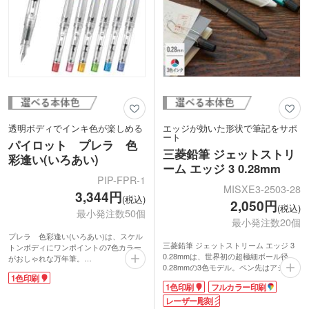
ッタリです。
印刷で周年記念などの記念品に。専用箱
に入れてお届けします。
透明ボディでインキ色が楽しめる
エッジが効いた形状で筆記をサポ
ート
パイロット プレラ 色
三菱鉛筆 ジェットストリ
彩逢い(いろあい)
ーム エッジ 3 0.28mm
PIP-FPR-1
MISXE3-2503-28
3,344円
(税込)
2,050円
(税込)
最小発注数50個
最小発注数20個
プレラ 色彩逢い(いろあい)は、スケル
三菱鉛筆 ジェットストリーム エッジ 3
トンボディにワンポイントの7色カラー
0.28mmは、世界初の超極細ボール径
がおしゃれな万年筆。
0.28mmの3色モデル。ペン先はアシンメ
万年筆なのでお好みのインキを入れて筆
1色印刷
トリーな見た目の「ポイントノーズ形
記できるだけでなく、透明なボディを通
1色印刷
フルカラー印刷
状」を搭載。リフィルがまっすぐ出るの
して中のインキ色を楽しむことができま
で、単色ボールペンのような安定した筆
レーザー彫刻
す。ペン自体の長さが短いコンパクトサ