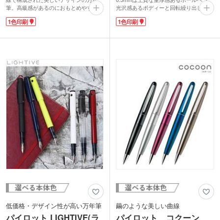
筆。高級感があるのにおもとめやすい価
光沢感あるボディーと回転繰り出し式に
格で人気があります。20〜30代の若い
より、筆記する所作をスマートに演出し
1色印刷
1色印刷
世代に向けた、高級感と使いやすさをた
てくれます。なめらかな書き味で速乾性
ずさえたデザインで、2013年にグッド
の高いエナージェルインキを採用。一般
デザイン賞を受賞しました。
的なボールペンよりも乾きが早く、手や
万年筆を使い慣れない人でも扱いやすい
紙を汚しません。濃くはっきりとした文
硬めのステンレス製ペンを採用しボディ
字が書けるので、筆圧の強さによらず安
は流線型で手に馴染みやすく、筆記時の
定した筆記が可能です。
重心バランスにも優れている優秀万年筆
1色名入れでオリジナルペンが製作でき
です。
ますので、新社会人に贈る記念品などに
キャップ部分に1色名入れができ、オリ
いかかでしょうか。
ジナル万年筆を制作できます。卒業記
念・周年記念などに最適な、コクーン専
用箱の透明クリアケース入り。記念品に
も大変おすすめです。
同シリーズでボールペン、シャープペン
シルの2種も展開しております。コスト
パフォーマンスも良い万年筆を使ってみ
てはいかがですか。
低価格・デザイン性が高い万年筆
繭のような美しい曲線
パイロット LIGHTIVE(ラ
パイロット コクーン