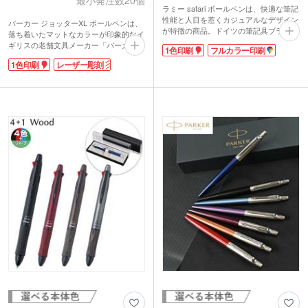
ラミー safari ボールペンは、快適な筆記
性能と人目を惹くカジュアルなデザイン
パーカー ジョッターXL ボールペンは、
が特徴の商品。ドイツの筆記具ブランド
落ち着いたマットなカラーが印象的なイ
「ラミー」の製品で、人間工学に基づい
ギリスの老舗文具メーカー「パーカー」
1色印刷
フルカラー印刷
た書き味の良さとデザイン性の高さで大
のボールペンです。創業時から継承され
人気のシリーズです。
1色印刷
レーザー彫刻
ているジョッターデザインの通常品より
グリップの3つの窪みに指を添えるだけ
も7%ふくよかなサイズで安定感が抜
で、余計な力がかからずなめらかに字を
群。上品さを纏ったカラーとデザイン
書くことができます。ABS樹脂製なの
は、どこか女性的な印象もあるアイテム
で、軽量ながらも丈夫。大き目のクリッ
です。
プで、厚めの生地のポケットなどにも挟
記念品には、上品な仕上がりのレーザー
みやすくなっています。ツヤのあるボデ
彫刻での名入れがおすすめ。さりげなく
ィで名入れが映えるので、卒業記念の記
ロゴや学校名を入れることで、スタイリ
念品として学生さんにプレゼントするの
ッシュさはそのままにオリジナルのノベ
にもピッタリなアイテムです。
ルティを制作出来ます。卒業記念や会社
の周年記念のプレゼントなどにいかがで
すか。