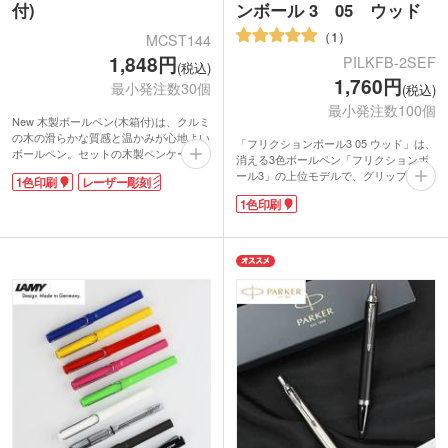
付)
ンボール 3 05 ウッド
1
MCST144
1,848円
PILKFB-2SEF
(税込)
1,760円
最小発注数30個
(税込)
最小発注数100個
New 木製ボールペン(木箱付)は、クルミ
の木の滑らかな質感と温かみが心地よい
「フリクションボール3 05 ウッド」は、
ボールペン。セットの木製ペンケース
消える3色ボールペン「フリクションボ
は、開けるときにペンがせり上がるギミ
ール3」の上位モデルで、グリップ部分
1色印刷
レーザー彫刻
ック付き。まるで宝箱を開けるようなわ
に、カバ材を使用しており、木の質感が
くわくとした冒険心をくすぐり、少年の
1色印刷
そのまま楽しめます。ほどよい重みと美
心を忘れない男性に喜ばれる記念品で
しい木目は、ハイクラスの方へのギフト
す。
にぴったりの逸品。
木箱側面にパッド印刷かレーザー彫刻印
インク色は黒・赤・青で、ペン先は細か
刷、ボールペンにレーザー彫刻印刷が可
い文字が書ける0.5mmの極細タイプで
能です。企業の周年記念や学校の卒業記
す。通常の多色用フリクション替え芯を
念品にぴったりです。
入れ替えられますので、長く愛用できる
ボールペンになります。
動画提供 : パイロット公式 YouTubeチャ
ンネル