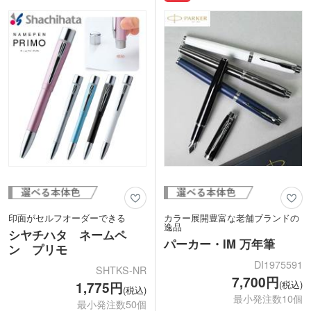
防いでくれます。1本あると便利なシャ
かなものまで6色をご用意。質感はキラ
ープペン付きの多色ボールペンです。
リと輝くツヤありタイプと、指紋が目立
日常生活に馴染みやすいマット調のメタ
たないマットなタイプがあります。名入
リックなデザインで、オンオフ問わず使
れもできるので、会社の節目を祝う周年
えます。名入れをすれば目に入りやす
記念品としてのプレゼントなどにいかが
く、PR効果が期待できますよ。企業や
でしょうか。
団体の周年記念・創立記念のノベルティ
にいかがでしょうか。
印面がセルフオーダーできる
カラー展開豊富な老舗ブランドの
逸品
シヤチハタ ネームペ
パーカー・IM 万年筆
ン プリモ
DI1975591
SHTKS-NR
7,700円
(税込)
1,775円
(税込)
最小発注数10個
最小発注数50個