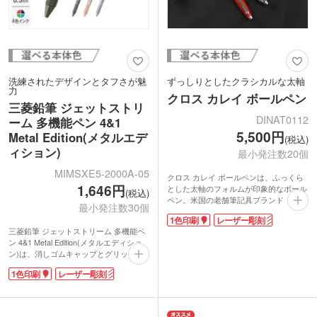
洗練されたデザインとタフさが魅
ずっしりとしたクラシカルな太軸
力
クロス カレイ ボールペン
三菱鉛筆 ジェットストリ
DINAT0112
ーム 多機能ペン 4&1
5,500円
Metal Edition(メタルエデ
(税込)
ィション)
最小発注数20個
MIMSXE5-2000A-05
クロス カレイ ボールペンは、ふっくら
1,646円
とした太軸のフォルムが印象的なボール
(税込)
ペン。米国の老舗筆記具ブランド「クロ
最小発注数30個
ス」の製品で、クリップ上部にはさりげ
1色印刷
レーザー彫刻
なくブランド名が刻印されています。重
三菱鉛筆 ジェットストリーム 多機能ペ
量約30gとずっしりした重みがあります
ン 4&1 Metal Edition(メタルエディショ
が、ほどよく手になじむので心地よい書
ン)は、消しゴムキャップとグリップ部
き味です。過度な装飾の無いシンプルな
分にアルミ素材を採用。滑り止めの役割
流線型が洗練された印象を与え、ワンラ
1色印刷
レーザー彫刻
があるローレット加工を施すことで、握
ンク上のステータス感をアピールできま
りやすさを向上させています。軽い書き
す。
心地でジェットストリームインクとの相
カラーはビジネスシーンでも使えるベー
性抜群!汗や汚れにも強く、経年劣化を
シックなものから、パッと目を惹く鮮や