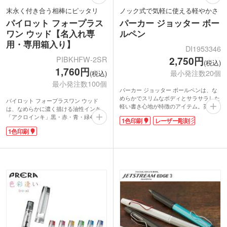
末永く付き合う相棒にピッタリ
ノック式で気軽に使える軽やかさ
パイロット フォープラス
パーカー ジョッター ボー
ワン ウッド【名入れ専
ルペン
用・専用箱入り】
DI1953346
PIBKHFW-2SR
2,750円
(税込)
1,760円
最小発注数20個
(税込)
最小発注数100個
パーカー ジョッター ボールペンは、な
めらかでスリムなボディとサラサラした
パイロット フォープラスワン ウッド
軽い書き心地が特徴のアイテム。英国の
は、なめらかに濃く描ける油性インキ
老舗筆記具ブランド「パーカー」初のボ
「アクロインキ」黒・赤・青・緑4色と
1色印刷
レーザー彫刻
ールペンとして登場し、長く愛され続け
シャープペンが1本になった多機能ボー
ているシリーズです。
1色印刷
ルペン。木製のグリップは耐久性があ
ノックするたびに響く「カチッ」という
り、軸に比べ少し細身に設計されたバラ
小気味よいノック音がクセになります。
ンスの良さと安定感。握りやすく程よい
片手で簡単にペン先の出し入れができる
重さで、手になじむ木の温もりをお楽し
ので、仕事中のメモ書きにも便利です。
みいただけます。
ポケットなどに入れてもかさばらない形
落ち着いた色合いのブラック・ボルド
状で、日常遣いにもおすすめ。名入れは
ー・ダークブラウン・グレーをご用意。
くっきりとした仕上がりのパッド印刷
マット塗装で金具の黒色仕上げにより、
と、さりげない刻印がオシャレなレーザ
上質感を演出しています。
ー彫刻から選べます。高級ブランド品な
飽きのこない高級感と書き味の良さ。長
がらお手頃な価格なので、高校や大学の
年愛用できるお気に入りの1本になるは
卒業記念品として学生さんへ贈るのにピ
ずです。企業・イベント名を名入れ1色