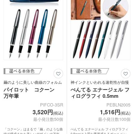
にオリジナルの名入れを施せば、ワンラ
のポケットなどにも挟みやすいです。日
ンク上の記念品になりますね。
常の中にちょっとした特別感を与えてく
れるので、卒業記念品として学生さんに
プレゼントするのもおすすめ。
繭のように美しい曲線のフォルム
神インクといわれる速乾性が自慢
パイロット コクーン
ぺんてる エナージェル フ
万年筆
ィログラフィ 0.5mm
PIFCO-3SR
PEBLN2005
3,520円
1,516円
(税込)
(税込)
最小発注数50個
最小発注数100個
「コクーン」はまるで「繭」のような曲
ぺんてる エナージェル フィログラフィ
線で構成された美しいデザインの万年
0.5mmは上質な重厚感あるボールペン。