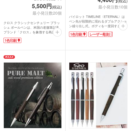
(税込)
5,500円
最小発注数10個
(税込)
最小発注数20個
パイロット TIMELINE〈ETERNAL〉は
ペン先が段階的に現れるダブルアクショ
クロス クラシックセンチュリー ブラッ
ン繰り出し式。ボディを一度回すと口
シュ ボールペンは、米国の老舗筆記具
金、更に回すとペン先が現れます。口金
ブランド「クロス」を象徴する商品シリ
1色印刷
レーザー彫刻
まで収納すると一見ペンには見えない独
ーズの一つ。発売当時から変わらないシ
創的な形状に。ペン先が隠れるので鞄や
1色印刷
ルエットが、伝統の品格を漂わせます。
持ち物に触れて汚してしまうことがあり
一般的な鉛筆と同じくらい細身なので、
ません。
胸ポケットなどに入れてもかさばらずス
グリップはマーブル柄の樹脂製。角度に
マートな印象に。
よってきらめく光沢は自然が持つ永久的
グリップ部分にデザインされた極細のボ
な力を表現したものです。
ーダーが滑り止めの役割を果たし、サラ
軸にレーザー彫刻でロゴや社名を名入れ
サラとした触り心地のボディと相まって
すれば更に高級感あふれる仕上がりにな
滑りにくい仕様になっています。程よい
ります。専用ケースはペンスタンドにも
重量感で描き心地もなめらか。長く愛さ
なり、そのまま飾れます。周年記念品や
れるシンプルで飽きの来ないデザインな
ハイクラスなギフトにおすすめです。
ので、思い出に残しておきたい卒業記念
や会社の30周年記念のプレゼントなどに
ピッタリです。