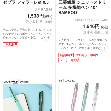
ゼブラ フィラーレef 0.5
三菱鉛筆 ジェットストリ
ーム 多機能ペン 4&1
ZP-BAS86
BAMBOO
1,538円
(税込)
MIMSXE5-2000B-05
最小発注数100個
1,646円
(税込)
大人の女性の手元を美しく彩る、おしゃ
最小発注数30個
れなデザインのボールペンです。ツヤを
抑えたマットな質感が上品で、ゴールド
大人気ジェットストリームの多機能ペン
パーツが華やかさをプラスしてくれま
です。4色のボールペンと0.5mmのシャ
1色印刷
す。手になじむ曲線のフォルムは細身な
ーペンが1本に。成長が早く潤沢な資源
がらも書きやすいです。公式文書にも使
であることからエコな素材と言われてい
えるエマルジョンインク搭載で、普段使
1色印刷
フルカラー印刷
る竹材を使用。天然素材ならではの個体
いはもちろんビジネスシーンにもぴった
差を楽しめます。ボディーカラーは天然
レーザー彫刻
り。
素材に合わせた優しい色合いの3色で
軸に1色印刷で名入れできます。高級感
す。
があるので、大学の卒業記念品や企業の
ペン軸には名入れが可能。柔らかな雰囲
周年記念品、社内表彰の記念品などにい
気をまとったデザインは、卒業記念や周
かがでしょうか。専用箱に入れてお届け
年記念にぴったりです。
いたします。