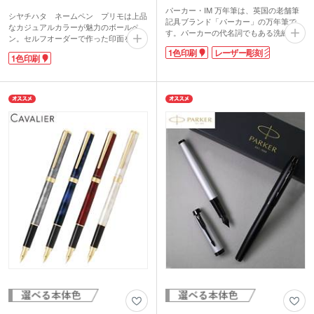
パーカー・IM 万年筆は、英国の老舗筆
シヤチハタ ネームペン プリモは上品
記具ブランド「パーカー」の万年筆で
なカジュアルカラーが魅力のボールペ
す。パーカーの代名詞でもある洗練され
ン。セルフオーダーで作った印面をペン
た矢羽クリップに、シックなカラーを合
頭に取り付けることができます。ペンの
1色印刷
レーザー彫刻
わせた都会的なイメージが印象的。メー
1色印刷
書き味はなめらかで引っ掛かりを感じな
カー名が刻印されたリング部分はクロー
いタイプ。指にしっくりなじむ程よい重
ム(鏡面)仕上げで上品さをまとい、書く
さです。
ことをスタイリッシュに演出する逸品で
ベーシックなブラック、シルバーに加
す。書き心地の良さにこだわった、細字
え、優しい色味のピンクとブルーのライ
に特化した新開発のステンレススチール
ンナップ。性別・年齢問わず作れるオリ
のペン先を採用。手軽に使えるカードリ
ジナルボールペンなので、卒業記念品や
ッジのほか、コンバーターも付属してい
成人記念、創立記念にオススメの1本で
るのでご自身でお好きなインクを詰め替
す。
えて使用できます。
印面は付属のはがき又はパソコン、携帯
信頼のブランドの逸品には、高級感を引
電話のシヤチハタ専用サイトにアクセス
き立てるレーザーでの印刷がおすすめ。
して、簡単に作成することができます。
永年勤続表彰や周年記念の記念品とし
て、特別感あふれる一生もののノベルテ
ィになるでしょう。