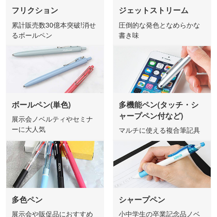
フリクション
ジェットストリーム
累計販売数30億本突破!消せ
圧倒的な発色となめらかな
るボールペン
書き味
ボールペン(単色)
多機能ペン(タッチ・シ
ャープペン付など)
展示会ノベルティやセミナ
ーに大人気
マルチに使える複合筆記具
多色ペン
シャープペン
展示会や販促品におすすめ
小中学生の卒業記念品ノベ