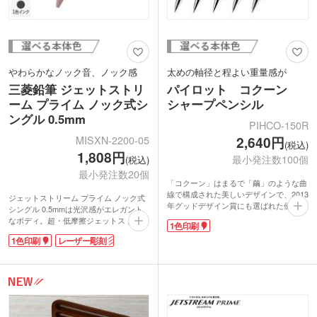
やわらかなノック音、ノック感
太めの軸径と程よい重量感が
三菱鉛筆 ジェットストリ
パイロット コクーン
ーム プライム ノック式シ
シャープペンシル
ングル 0.5mm
PIHCO-150R
MISXN-2200-05
2,640円
(税込)
1,808円
最小発注数100個
(税込)
最小発注数20個
「コクーン」はまるで「繭」のような曲
線で構成された美しいデザインで、2013
ジェットストリーム プライム ノック式
年グッドデザイン賞にも選ばれた優れた
シングル 0.5mmは光沢感がエレガント
一本です。20〜30代の若い世代に向け
なボディ。超・低摩擦ジェットストリー
1色印刷
た、高級感と使いやすさをたずさえたデ
ムインクを搭載。くっきりと濃い描線な
ザインと、お求めやすい価格で人気があ
1色印刷
レーザー彫刻
のに優れた速乾性なので、手が汚れると
ります。進級や就職のお祝いにおすすめ
いうストレスがありません。低い筆記抵
です。
抗でなめらかに書けます。
利便性の高いノック式は片手で操作でき
るから取り出してすぐメモを取ることが
できますよ。ノック音やノック感はやわ
らかく、音が響かないので大事な会議や