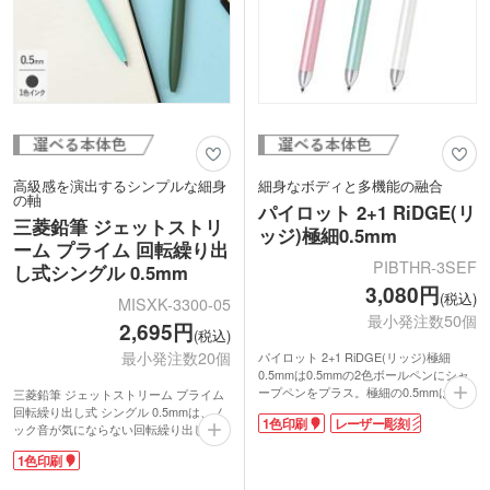
高級感を演出するシンプルな細身
細身なボディと多機能の融合
の軸
パイロット 2+1 RiDGE(リ
三菱鉛筆 ジェットストリ
ッジ)極細0.5mm
ーム プライム 回転繰り出
PIBTHR-3SEF
し式シングル 0.5mm
3,080円
(税込)
MISXK-3300-05
最小発注数50個
2,695円
(税込)
最小発注数20個
パイロット 2+1 RiDGE(リッジ)極細
0.5mmは0.5mmの2色ボールペンにシャ
ープペンをプラス。極細の0.5mmは細か
三菱鉛筆 ジェットストリーム プライム
い字を書くのに便利です。多機能ペンな
回転繰り出し式 シングル 0.5mmは、ノ
1色印刷
レーザー彫刻
がら太さは最大径φ10.5mmと細身。ペ
ック音が気にならない回転繰り出し式の
ンケースの中でかさばりません。女性の
ボールペン。静かな場所での筆記や大事
1色印刷
手でも握りやすい太さで程よく重量感も
なミーティング中でもストレスなく使え
あり、ペンの自重によりそれほど力を加
ます。細身の軸で持ち歩きにも便利。シ