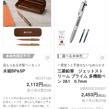
商談中も使いやすく便利です。
社名やロゴを印刷すればオリジナルのボ
ールペンに。記念品や贈り物におすすめ
のアイテムです。
ボディの色が異なる0.7mmボール径タイ
プもあります。
温もりある木製ペンセット
一度使うと手放せないなめらかさ
木箱BP&SP
三菱鉛筆 ジェットスト
リーム プライム 多機能ペ
MCST163
ン 2&1 0.7mm
2,112円
(税込)
MIMSXE330007
最小発注数20個
2,453円
(税込)
クルミの木の温かみを活かした上品な筆
最小発注数20個
記具セットです。滑らかな手触りと落ち
着いた風合いが魅力で、太めの軸が手に
三菱鉛筆 ジェットストリーム プライ