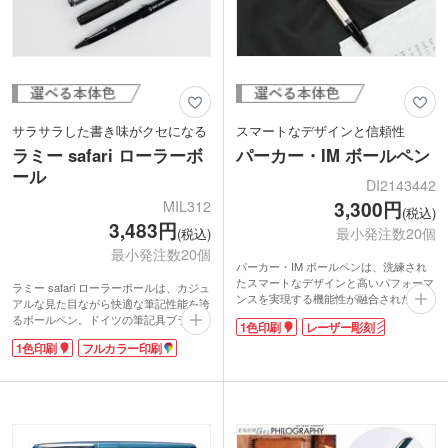
サラサラした書き味がクセになる
スマートなデザインと信頼性
ラミー safari ローラーボ
パーカー・IM ボールペン
ール
DI2143442
MIL312
3,300円
(税込)
3,483円
最小発注数20個
(税込)
最小発注数20個
パーカー・IM ボールペンは、洗練され
たスマートなデザインと高いパフォーマ
ラミー safari ローラーボールは、カジュ
ンスを実現する機能性が融合されたボー
アルな見た目ながら快適な筆記性能を誇
ルペン。英国の老舗筆記具ブランド「パ
るボールペン。ドイツの筆記具ブランド
1色印刷
レーザー彫刻
ーカー」の製品ながら、手に取りやすい
「ラミー」の製品で、人間工学に基づい
エントリーモデルです。使用シーンを選
1色印刷
フルカラー印刷
た書き味の良さとデザイン性の高さで大
ばないノック式ボールペンなので、高級
人気のシリーズです。
ペンを初めて使う学生さんへの卒業記念
正しいペンの持ち方ができるようグリッ
品から社員表彰の記念品まで幅広く使え
プには窪みが付いており、余計な力がか
ます。矢羽のクリップや、さりげないブ
からずサラサラとした書き心地が味わえ
ランドロゴが刻印されたリングが高級感
ます。ABS樹脂製なので、軽量ながらも
を演出。信頼の老舗ブランドのアイテム
丈夫。大き目のクリップで、厚めの生地