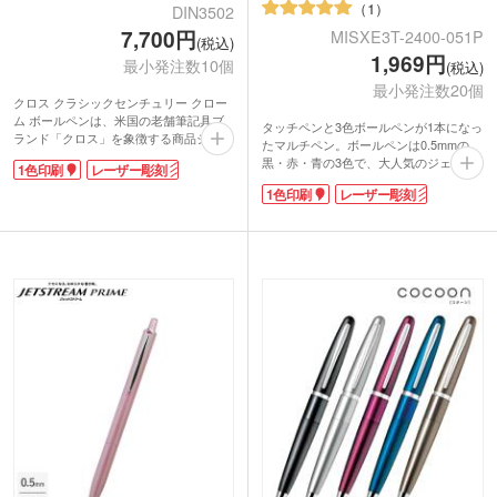
1
DIN3502
7,700円
MISXE3T-2400-051P
(税込)
1,969円
最小発注数10個
(税込)
最小発注数20個
クロス クラシックセンチュリー クロー
ム ボールペンは、米国の老舗筆記具ブ
タッチペンと3色ボールペンが1本になっ
ランド「クロス」を象徴する商品シリー
たマルチペン。ボールペンは0.5mmの
ズの一つ。発売当時から変わらないシル
黒・赤・青の3色で、大人気のジェット
1色印刷
レーザー彫刻
エットが、伝統の品格を漂わせます。一
ストリームインク搭載。タッチペンは静
般的な鉛筆と同じくらい細身なので、胸
1色印刷
レーザー彫刻
電容量式タッチパネル対応。Agファイバ
ポケットなどに入れてもかさばらずスマ
ーチップを使用しているため、高感度か
ートな印象に。ほどよい重量感が手にな
つ軽い力で操作できます。
じみ、軽い力でなめらかな筆記ができま
ボディ全体はアルミ素材で軽量を実現。
す。
ペン先のみ真鍮素材なので低重心で書き
年代や性別を選ばないシンプルなデザイ
心地は抜群です。高級感があるデザイン
ンで、卒業記念から周年記念まで幅広く
で、記念品制作におすすめです。
喜ばれる定番アイテムです。名入れをす
れば、特別な日の思い出にピッタリな逸
品に。印刷はくっきりとした仕上がりの
パッド印刷、控えめながらも上品な仕上
がりのレーザー彫刻よりお選びくださ
い。