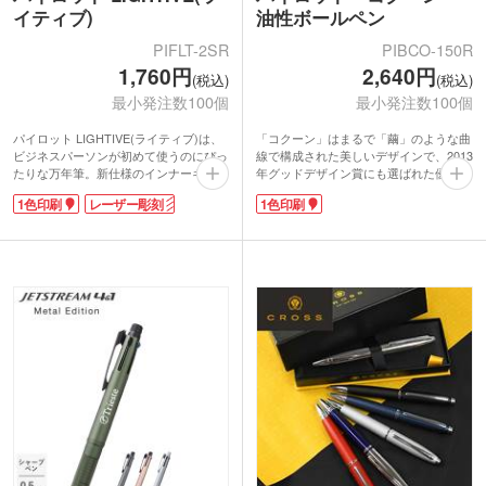
イティブ)
油性ボールペン
PIFLT-2SR
PIBCO-150R
1,760円
2,640円
(税込)
(税込)
最小発注数100個
最小発注数100個
パイロット LIGHTIVE(ライティブ)は、
「コクーン」はまるで「繭」のような曲
ビジネスパーソンが初めて使うのにぴっ
線で構成された美しいデザインで、2013
たりな万年筆。新仕様のインナーキャッ
年グッドデザイン賞にも選ばれた優れた
プを使用することで、ネジ式キャップに
一本です。20〜30代の若い世代に向け
1色印刷
レーザー彫刻
1色印刷
匹敵する高い気密性を確保しました。イ
た、高級感と使いやすさをたずさえたデ
ンキの乾燥を防ぎ、なめらかな筆記を低
ザインと、お求めやすい価格で人気があ
価格ながら実現!シンプルかつモダンな
ります。進級や就職のお祝いにおすすめ
印象のデザインは、ビジネスシーンで使
です。
えます。黒インキのカートリッジが1本
付属しているので、すぐに使用可能で
す。
キャップ部分に1色印刷か、レーザー印
刷が可能。卒業記念や周年記念などにお
ススメのノベルティです。