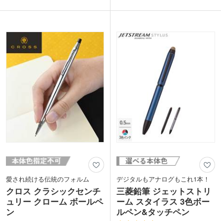
記感が得られます。後端のダイヤルを回
イズなので、万年筆を使うのが初めての
して芯を繰り出す「スピロテック機構」
人にも扱いやすいのがポイントです。
により、この独特な形状でもスムーズな
万年筆は一生モノ。卒業記念品など、人
芯の出し入れが可能に。ひと味違った多
生の門出に贈るのにふさわしい1品で
色ボールペンをお探しの方必見です。
す。
企業ロゴや学校名を印刷して、周年記念
や社員表彰、卒業記念などのノベルティ
にお役立てください。
動画提供 : 三菱鉛筆公式チャンネル
愛され続ける伝統のフォルム
デジタルもアナログもこれ1本！
クロス クラシックセンチ
三菱鉛筆 ジェットストリ
ュリー クローム ボールペ
ーム スタイラス 3色ボー
ン
ルペン&タッチペン