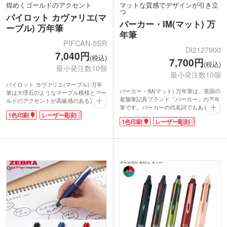
煌めくゴールドのアクセント
マットな質感でデザインが引き立
つ
パイロット カヴァリエ(マ
パーカー・IM(マット) 万
ーブル) 万年筆
年筆
PIFCAN-5SR
DI2127900
7,040円
(税込)
7,700円
(税込)
最小発注数10個
最小発注数10個
パイロット カヴァリエ(マーブル) 万年
パーカー・IM(マット) 万年筆は、英国の
筆は大理石のようなマーブル模様とゴー
老舗筆記具ブランド「パーカー」の万年
ルドのアクセントが高級感のある万年
筆です。パーカーの代名詞でもある洗練
筆。スリムな金属製ボディで、手の小さ
1色印刷
レーザー彫刻
された矢羽クリップは、ブラックPVD仕
い方でも持ちやすいのが特徴です。
1色印刷
レーザー彫刻
上げでクールな印象。マットなモノクロ
ペン先は耐久性の優れた特殊合金製で金
ームカラーのボディにより映える都会的
メッキ仕上げ。ペン種は初めて万年筆を
なデザインです。書き心地の良さにこだ
使用する方に最適な「F(ファイン)やや
わった、細字に特化した新開発のステン
硬めの細字」です。インキはカートリッ
レススチールのペン先を採用。手軽に使
ジとコンバーター(回転吸入式)両用。付
えるカードリッジのほか、コンバーター
属のカートリッジインキ(黒)の他、文具
も付属しているのでご自身でお好きなイ
店で適合コンバーターをお求めいただ
ンクを詰め替えて使用できます。
き、お好きな色のインキを使用すること
老舗ブランドの信頼できる逸品が、永年
も可能です。
勤続表彰や周年記念に華を添えてくれま
名入れは高級感が更に増すレーザー彫刻
す。高級感を引き立てるレーザー印刷で
またはシンプルな1色印刷に対応してい
企業ロゴや会社名を入れて、特別な記念
ます。周年記念や卒業記念など特別な贈
品を。
り物にいかがでしょうか。