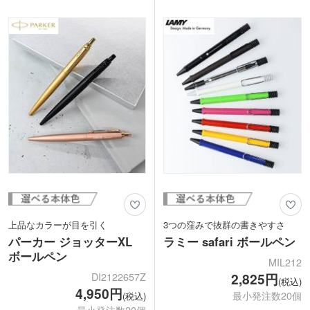
ます。ふたがなく、上軸を回すことでペ
でも書き消しできるので、いつも携帯し
ン先がでるツイスト式を採用。書き味も
たくなる1本に。1本で色分けできる4色
軽く、作業も思考もサクサク進みます。
ペンは会議でも大活躍!
インクはキャップがなくても乾かないモ
0.5mmボール経は太すぎず細すぎない適
イストキープインクを採用。仕事や勉強
度な太さ。細かく書き込みたいときにも
に集中することができますね。
便利です。社名やロゴを印刷してオリジ
1色印刷で名入れが可能です。替え芯が
ナルのフリクションペンを作成できます
あり、長く愛用できる1本に。学会や教
よ。周年記念品にもおすすめです。
員向けなど研究・教育関係の記念品にお
すすめです。
動画提供 : パイロット公式 YouTubeチャ
ンネル
動画提供 : zebrapres
上品なカラーが目を引く
3つの窪みで抜群の書きやすさ
パーカー ジョッターXL
ラミー safari ボールペン
ボールペン
MIL212
DI2122657Z
2,825円
(税込)
4,950円
最小発注数20個
(税込)
最小発注数20個