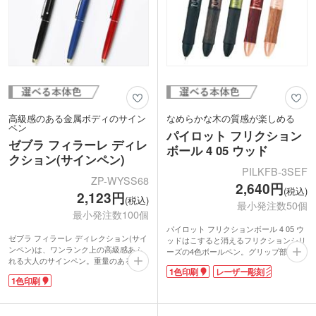
高級感のある金属ボディのサイン
なめらかな木の質感が楽しめる
ペン
パイロット フリクション
ゼブラ フィラーレ ディレ
ボール 4 05 ウッド
クション(サインペン)
PILKFB-3SEF
ZP-WYSS68
2,640円
(税込)
2,123円
(税込)
最小発注数50個
最小発注数100個
パイロット フリクションボール 4 05 ウ
ゼブラ フィラーレ ディレクション(サイ
ッドはこすると消えるフリクションシリ
ンペン)は、ワンランク上の高級感あふ
ーズの4色ボールペン。グリップ部分に
れる大人のサインペン。重量のある金属
はカバ材を使用しており、木の質感がそ
1色印刷
レーザー彫刻
ボディは、光沢を抑えた落ち着きのある
のまま楽しめます。消去用ラバーやクリ
1色印刷
カラー。0.6ミリのペン先は太くて見や
ップ、口金は黒色でシックにまとまって
すく、資料の要点部分を囲ったり線を引
おり、高級感があります。4色(黒・赤・
いたり、わかりやすく伝えることができ
青・緑)のインクが使い分けでき、何度