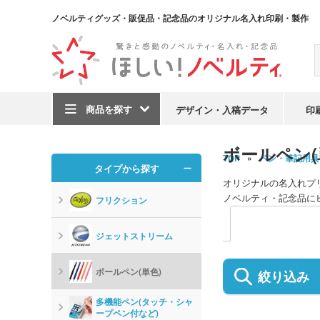
ノベルティグッズ・販促品・記念品のオリジナル名入れ印刷・製作
商品を探す
デザイン・入稿データ
印
ボールペン(
TOP
ペン・筆記用具
タイプから探す
オリジナルの名入れプ
ノベルティ・記念品に
フリクション
ジェットストリーム
ボールペン(単色)
絞り込み
多機能ペン(タッチ・シャ
ープペン付など)