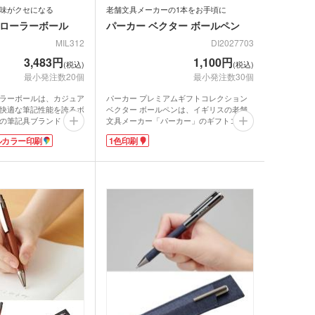
味がクセになる
老舗文具メーカーの1本をお手頃に
ri ローラーボール
パーカー ベクター ボールペン
MIL312
DI2027703
3,483円
1,100円
(税込)
(税込)
最小発注数20個
最小発注数30個
 ローラーボールは、カジュア
パーカー プレミアムギフトコレクション
快適な筆記性能を誇るボ
ベクター ボールペンは、イギリスの老舗
の筆記具ブランド「ラミ
文具メーカー「パーカー」のギフトコレク
間工学に基づいた書き味
ションシリーズです。パーカーの代名詞で
ルカラー印刷
1色印刷
性の高さで大人気のシリ
ある矢羽デザインはプレーンなタイプで、
無駄を省いたシンプルなつくり。店頭では
方ができるようグリップ
手に入らないビジネスギフト専用の、名入
おり、余計な力がかから
れがとても映える特別デザインです。ボデ
書き心地が味わえます。
ィはプラスチックを使用しているので軽く
で、軽量ながらも丈夫。大
て使いやすく、手帳に付ける1本としても
、厚めの生地のポケット
おすすめです。
いです。日常の中にちょ
1色印刷で名入れが可能なので、会社のロ
与えてくれるので、卒業
ゴを入れての記念品や、学校名を入れて卒
さんにプレゼントするの
業お祝い品にいかがでしょうか。