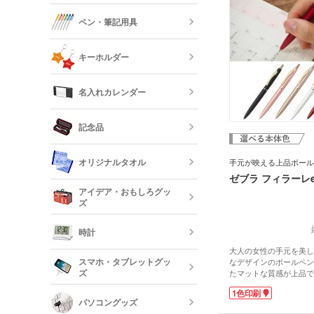
オリジナル付
す。高級ブランド品なが
ロープハンド
クリップ
ペン・筆記用具
ので、高校や大学の卒業
さんへ贈るのにピッタリ
短納期タンブ
オリジナルク
キーホルダー
クリーナー
フリクション
短納期クリア
名入れカレンダー
カードケース
レザーキーホ
ダー・名刺入
多機能ペン(
キーホルダー
記念品
プペン付など)
定規・メジャ
卓上カレンダ
反射板キーホ
オリジナルタオル
レクターキー
手元が映える上品ボール
万年筆
ゼブラ フィラーレef
記念品 タン
短納期文房具・
アイデア・おもしろグッ
リー
ズ
クレヨン・色
オリジナルフ
記念品 グラ
時計
短納期ボール
大人の女性の手元を美し
オリジナルハ
スマホ・タブレットグッ
なデザインのボールペン
記念品 ステ
ズ
たマットな質感が上品で
ー・文房具
が華やかさをプラスして
時計
1色印刷
じむ曲線のフォルムは細
パソコングッズ
オリジナルバ
記念品 写真
すいです。公式文書にも