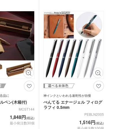
窪みに指を添えるだけ
クリップは先端が細く一見すると頼りなく
レットケース
からずなめらかに字を書
思えますが、ポケットなどにもしっかり挟
。ABS樹脂製なので、軽
まり安心です。ほどよい重量感と軸の太さ
大き目のクリップで、厚
が手になじみやすく、安定感のある書き心
品 防災グッズ
クリーナー
ホクリーナー・マイク
トなどにも挟みやすくな
地がクセになります。ビジネスシーンにも
ァイバークロス
のあるボディで名入れが
溶け込むベーシックなカラーなので、会社
記念の記念品として学生
の30周年記念や社員の勤続20年記念な
オ
するのにもピッタリなア
ど、創立記念や周年記念の記念品にもピッ
タリ。名入れをすれば特別感もアップし
ホ関連アクセサリー
て、喜ばれること間違いなしです。
ミブランケット他
チボックス・お弁当
フードポット
ットティッシュ
チン雑貨
ー
グッズ
念品に
神インクといわれる速乾性が自慢
ールペン(木箱付)
ぺんてる エナージェル フィログ
クケース
れマスク(オリジナル印
ラフィ 0.5mm
MCST144
・芳香剤・アロマ
PEBLN2005
1,848円
(税込)
タン
1,516円
最小発注数30個
(税込)
UV対策)
最小発注数100個