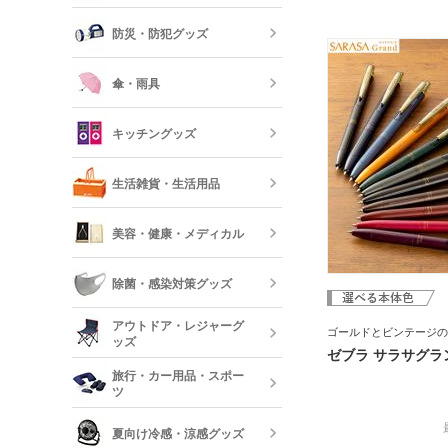
モバイルバッ
ンインク搭載で、普段使
フレーム
器
ネスシーンにもぴったり
防災・防犯グッズ
軸に1色印刷で名入れで
短納期オリジ
記念品 印鑑
あるので、大学の卒業記
USBグッズ
ムペン・朱肉
記念品、社内表彰の記念
スマホモバイ
傘・雨具
しょうか。専用箱に入れ
す。
防災セット・
記念品 傘・
キッチングッズ
モバイル ス
傘
反射板・リフ
生活雑貨・生活用品
短納期スマホ
グッズ
箸・カトラリ
美容・健康・メディカル
フォトフレー
ーボード
食器
除菌・感染対策グッズ
美容・コスメ
ティッシュ・
アウトドア・レジャーグ
ゴールドとビンテージの
ッシュ
短納期キッチ
ッズ
名入れマスク
ゼブラ サラサグラン
刷)
コスメポーチ
旅行・カー用品・スポー
収納グッズ
ツ
アウトドア 
ハンド・除菌
夏向け冷感・涼感グッズ
マスク(既製品