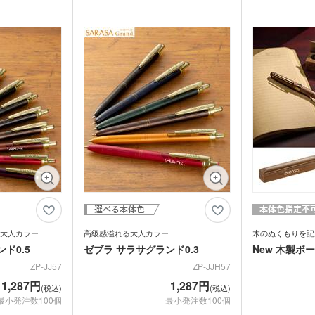
テリー・充電
いはもちろんビジ
た。
グリップの3つの
ー・充電器
タッチペン
タブ
。
ノック式ですが音が響きにくく、ビジネス
で、余計な力がか
きます。高級感が
シーンで使用しても気になりません。突起
くことができます
ナルタオル
ケース・ネー
念品や企業の周年
物の無いなめらかな軸は細すぎず太すぎ
量ながらも丈夫。
記念品 キーホルダー
記念
マウスパッド
PC
スマ
品などにいかがで
ず、しっかり手になじんで快適な書き心地
めの生地のポケッ
ルスタンド
イヤホン・スピーカー
ロフ
てお届けいたしま
を与えてくれます。落ち着いた黒と控えめ
っています。ツヤ
なシルバーのパーツが上品なので、会社の
映えるので、卒業
ライト・LEDライト・懐中
非常持出袋
ラジ
30周年記念や社員の勤続20年記念など、
さんにプレゼント
電灯
日傘
創立記念や周年記念の記念品にもピッタリ
イテムです。
マホケース
スマホリング
スマ
です。
傘カバー・雨具
レクター
防犯ブザー・ホイッスル
アル
・タブレット
ラン
ー・スプーン
オリジナル コースター
箱・
ム・ピクチャ
ライト・ランタン
ウェ
キッチン 消耗品
キッ
健康グッズ
ミラ
ボックスティ
掃除・洗濯グッズ
バス
大人カラー
高級感溢れる大人カラー
木のぬくもりを記
ングッズ
(オリジナル印
ド0.5
ゼブラ サラサグランド0.3
New 木製ボ
マスク(既製品)
マス
名入
マスクケース
ZP-JJ57
ZP-JJH57
刷)
ドライバー・工具
消臭
レジャーシート・折りたた
1,287円
1,287円
(税込)
(税込)
食器・調理器具
ラン
みチェア
関連グッズ
メディカル・エチケットグ
最小発注数100個
最小発注数100個
)
日傘(
ッズ