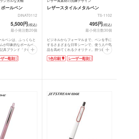
ラシカルな太軸
レザー風素材の洗練デザイン
 ボールペン
レザースタイルメタルペン
DINAT0112
TS-1102
5,500円
495円
(税込)
(税込)
最小発注数20個
最小発注数30個
ボールペンは、ふっくらと
ビジネルからフォーマルまで、ペンを手に
ムが印象的なボールペ
するさまざまな日常シーンで、使う人の気
記具ブランド「クロス」
品を高めてくれるクオリティ。持つ喜びを
プ上部にはさりげなくブ
感じさせてくれるハイラインのボールペン
ーザー彫刻
1色印刷
レーザー彫刻
れています。重量約30g
です。「レザースタイルメタルペン」は、
みがありますが、ほどよ
レザー風素材が活きるすっきりしたデザイ
心地よい書き味です。過
ン。個性的なステッチラインを施したボデ
ンプルな流線型が洗練さ
ィが、しっくりと手になじみます。
ワンランク上のステータ
ギフト感のあるパッケージ入り。卒業、周
きます。
年記念品など、大切な方への贈り物に最適
シーンでも使えるベーシ
です。本体色は、スタイリッシュなモノト
パッと目を惹く鮮やかな
ーン。ブラック・ホワイト・ネイビー・ベ
用意。質感はキラリと輝
ージュの4色から選べます。
と、指紋が目立たないマ
ります。名入れもできる
を祝う周年記念品として
にいかがでしょうか。