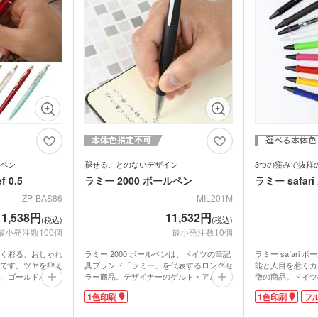
ラス
トル
箋
ノベルティ付箋
短納
短納期エコバッグ・トート
バインダー・クリップボー
らお手頃な価格な
ルバッグ
フォ
バッグ・巾着
ド
記念品として学生
です。
名入れクリアファイル（箔
ドキ
ラー・ボトル
リアファイル
押し・シルク）
の他
ペンケース・筆箱
ペン
ジェットストリーム
ボール
ファイル
・カードホル
ブッ
ケース・マルチケース
ルダー・革製
メタルキーホルダー・金属
木製
れ
おり
タッチ・シャー
製キーホルダー
キー
多色ペン
シャ
印鑑・印鑑ケース・スタン
電卓
ー
ー
壁掛けカレンダー
万年
ルダー・リフ
プ
ッチ
ホルダー
ペン
褪せることのないデザイン
3つの窪みで抜群
サインペン・筆ペン
マー
 0.5
ラミー 2000 ボールペン
ラミー safar
ブラー
記念品 マグカップ
記念
ステーショナ
ZP-BAS86
MIL201M
鉛筆・鉛筆
ペンセット・文具セット
消し
オリ
1,538円
11,532円
ェイスタオル
オリジナルハンカチタオル
(税込)
(税込)
オル
ス
記念品 バッグ
記念
最小発注数100個
最小発注数10個
ペン
く彩る、おしゃれ
ラミー 2000 ボールペンは、ドイツの筆記
ラミー safari
ンドタオル
オリジナルマフラータオル
オリ
です。ツヤを抑え
具ブランド「ラミー」を代表するロングセ
能と人目を惹くカ
ーショナリ
記念品 ボールペン・筆記
記念
、ゴールドパーツ
ラー商品。デザイナーのゲルト・アルフレ
徴の商品。ドイツ
具
くれます。手にな
ッド・ミュラー氏により、「西暦2000年
ー」の製品で、人
電波時計
1色印刷
1色印刷
フ
身ながらも書きや
になっても通用するデザイン」というコン
の良さとデザイン
スタオル
名入れタオル・粗品タオル
ノベ
立て・フォト
記念品 モバイルバッテリ
使えるエマルジョ
セプトで50年以上前にデザインされまし
ーズです。
記念