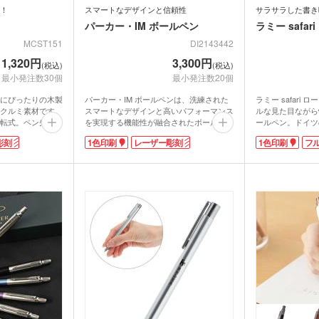
！
スマートなデザインと信頼性
サラサラした書き
パーカー・IM ボールペン
ラミー safa
MCST151
DI2143442
1,320円
3,300円
(税込)
(税込)
最小発注数30個
最小発注数20個
にぴったりの木製
パーカー・IM ボールペンは、洗練された
ラミー safari
クルミ素材です。
スマートなデザインと高いパフォーマンス
ルな見た目ながら
転式。ペン先は書
を実現する機能性が融合されたボールペ
ールペン。ドイツ
ン。英国の老舗筆記具ブランド「パーカ
ー」の製品で、人
彫刻
1色印刷
レーザー彫刻
1色印刷
フ
能。1色(木箱・ペ
ー」の製品ながら、手に取りやすいエント
の良さとデザイン
)印刷に対応して
リーモデルです。使用シーンを選ばないノ
ーズです。
刻は落ち着いた高
ック式ボールペンなので、高級ペンを初め
正しいペンの持ち
りになります。大
て使う学生さんへの卒業記念品から社員表
には窪みが付いて
ジナルボールペン
彰の記念品まで幅広く使えます。矢羽のク
ずサラサラとした
リップや、さりげないブランドロゴが刻印
ABS樹脂製なの
されたリングが高級感を演出。信頼の老舗
き目のクリップで
ブランドのアイテムにオリジナルの名入れ
などにも挟みやす
を施せば、ワンランク上の記念品になりま
っとした特別感を
すね。
記念品として学生
もおすすめ。