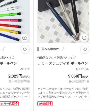
ホルダー
期付箋（ふせん）
トフレーム
ュメントファイル・そ
ファイル
立て・トレイ
ペン(単色)
クカバー・ルーペ・し
キーホルダー・ウッド
ホルダー
ープペン
・レターカッター・ホ
カレンダー
キス他
の書きやすさ
特徴的なプロペラ型のクリップ
カー・蛍光ペン
i ボールペン
ラミー ステュディオ ボールペン
品 ボトル・水筒
MIL212
MIL265-N
ゴム・修正テープ
ジナルミニハンカチタ
2,825円
9,068円
(税込)
(税込)
品 時計
最小発注数20個
最小発注数20個
 ボールペンは、快適な筆記性
ラミー ステュディオ ボールペンは、角度
ジナルスポーツタオル
ジュアルなデザインが特
によって見え方が変わるプロペラ型のクリ
品 タオル
の筆記具ブランド「ラミ
ップが特徴的なボールペン。ドイツの筆記
間工学に基づいた書き味
具ブランド「ラミー」の製品で、スイスの
ルカラー印刷
1色印刷
性の高さで大人気のシリ
デザイナーであるハンネス・ヴェットシュ
ルティタオル
タイン氏がデザインを手がけました。
品 USBグッズ