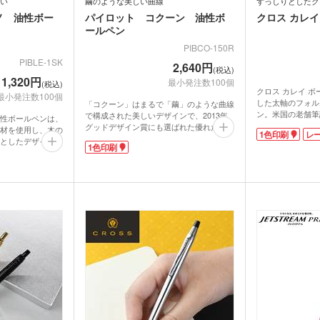
い
繭のような美しい曲線
ずっしりとしたク
ノ 油性ボー
パイロット コクーン 油性ボ
クロス カレイ
ールペン
PIBCO-150R
PIBLE-1SK
2,640円
(税込)
1,320円
最小発注数100個
(税込)
クロス カレイ 
最小発注数100個
した太軸のフォル
「コクーン」はまるで「繭」のような曲線
ン。米国の老舗筆
で構成された美しいデザインで、2013年
性ボールペンは、
の製品で、クリッ
グッドデザイン賞にも選ばれた優れた一本
材を使用し、木の
1色印刷
レ
ランド名が刻印さ
です。20〜30代の若い世代に向けた、高
としたデザインの
1色印刷
とずっしりした重
級感と使いやすさをたずさえたデザイン
く手になじむので
と、お求めやすい価格で人気があります。
や家具などにも使
度な装飾の無いシ
進級や就職のお祝いにおすすめです。
い木材です。その
れた印象を与え、
も使われ、バット
ス感をアピールで
用したのがこのボ
カラーはビジネス
ックなものから、
名を入れて野球部
ものまで6色をご
勝記念にもぴった
くツヤありタイプ
ットなタイプがあ
語の「森林・材
ので、会社の節目
egno」に由来。
のプレゼントなど
るため、使えば使
艶をおび、愛着が