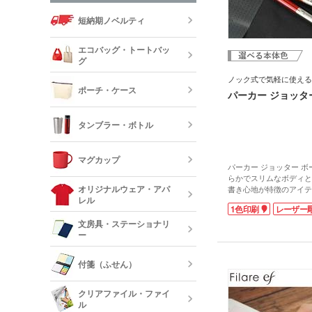
短納期ノベルティ
エコバッグ・トートバッ
グ
ノック式で気軽に使える
ポーチ・ケース
パーカー ジョッタ
エコバッグ・
ッグ
タンブラー・ボトル
キャンバスポ
巾着・リュッ
マグカップ
ック
パーカー ジョッター 
ステンレスタ
らかでスリムなボディと
ルミタンブラ
デニムポーチ
オリジナルウェア・アパ
書き心地が特徴のアイテ
ランチトート
レル
記具ブランド「パーカー
陶器マグカッ
1色印刷
レーザー
として登場し、長く愛さ
カップ
保冷・保温タ
ーズです。
文房具・ステーショナリ
コスメポーチ
ジュートバッ
ノックするたびに響く「
ー
オリジナルTシ
気味よいノック音がクセ
リネンバッグ
長袖)
で簡単にペン先の出し入
ステンレスマ
クリアボトル
付箋（ふせん）
仕事中のメモ書きにも便
クボトル
などに入れてもかさばら
スクエアトー
メモ帳
オリジナルロ
遣いにもおすすめ。名入
クリアファイル・ファイ
ャツ
た仕上がりのパッド印刷
ル
水筒・魔法瓶
印がオシャレなレーザー