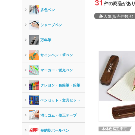
31
件の商品があ
多色ペン
人気
(販売件数)
順
シャープペン
万年筆
サインペン・筆ペン
マーカー・蛍光ペン
クレヨン・色鉛筆・鉛筆
ペンセット・文具セット
消しゴム・修正テープ
短納期ボールペン