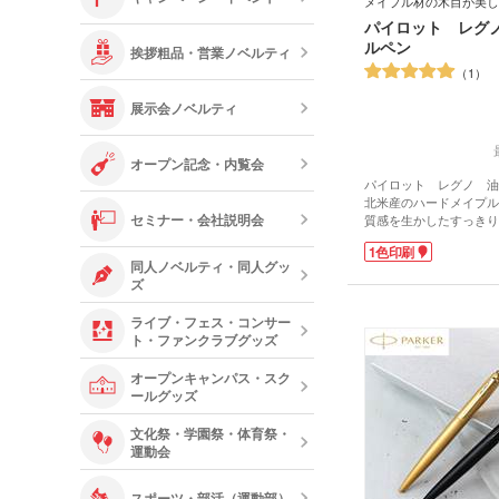
メイプル材の木目が美し
パイロット レグ
ルペン
挨拶粗品・営業ノベルティ
1
展示会ノベルティ
オープン記念・内覧会
パイロット レグノ 油
北米産のハードメイプル
セミナー・会社説明会
質感を生かしたすっきり
ボールペン。
1色印刷
ハードメイプル材は楽器
同人ノベルティ・同人グッ
われる、緻密で強度が強
ズ
強度から野球のバットに
素材のメイプル材を再利
ライブ・フェス・コンサー
ールペンです。
ト・ファンクラブグッズ
1色印刷可能なので学校
の卒業記念や、球団の優
オープンキャンパス・スク
り。
ールグッズ
『レグノ』は、イタリア
木」という意味の単語「L
文化祭・学園祭・体育祭・
天然の木材を使用してい
運動会
い込むほどに味わい深い
わいてきます!
スポーツ・部活（運動部）