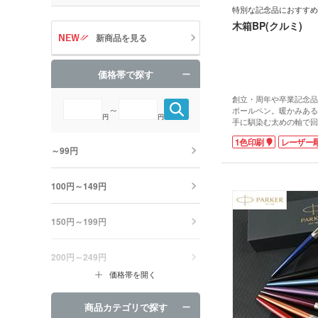
特別な記念品におすすめ
木箱BP(クルミ)
新商品を見る
価格帯で探す
創立・周年や卒業記念品
～
ボールペン。暖かみある
円
円
手に馴染む太めの軸で回
きやすい1.0mmです。
1色印刷
レーザー
ペンと木箱に名入れが可
～99円
ン)・レーザー彫刻(ペン
います。特にレーザー彫
級感あるお洒落な仕上が
100円～149円
切な方への贈り物にオリ
を製作しませんか？
150円～199円
200円～249円
価格帯を開く
商品カテゴリで探す