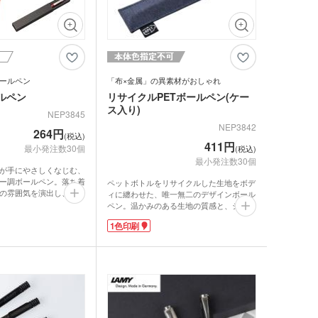
ールペン
「布×金属」の異素材がおしゃれ
ルペン
リサイクルPETボールペン(ケー
ンバストートバッグ
ス入り)
NEP3845
～)
NEP3842
264円
(税込)
411円
ア・ビニールポーチ
最小発注数30個
(税込)
バッグ・レジかごバッ
最小発注数30個
が手にやさしくなじむ、
ー調ボールペン。落ち着
スチックタンブラー
ペットボトルをリサイクルした生地をボデ
ットポーチ
の雰囲気を演出し、日常
ィに纏わせた、唯一無二のデザインボール
シェバッグ
りげなく格上げしてくれ
ペン。温かみのある生地の質感と、シャー
スチックマグカップ・
ブラウンのシックな2色
プな金属パーツのコントラストがおしゃれ
ミボトル・マウンテン
ブーマグカップ
1色印刷
粧箱付き。見た目の高級
です。同じリサイクル生地を使用した専用
ル（カラビナ付）
期ポーチ
性にも優れており、周年
のペンケースがセット。ケースにはリサイ
ゃれトートバッグ
ジナルドライTシャツ・
品としてもおすすめで
クルPET素材であることを示す専用タグが
イウェア(半袖・長袖)
には1色パッド印刷で名
付き。環境配慮の姿勢を視覚的にしっかり
ボトル・ポケットボト
、ブランドアピールにも
と伝えます。
ペン本体に1色印刷で名入れが可能。大切
エステルトートバッグ
ネット
な方への贈り物や、企業のブランドイメー
ジナルユニフォーム
ジを高める特別なノベルティに最適です。
ルホルダー・ペットボ