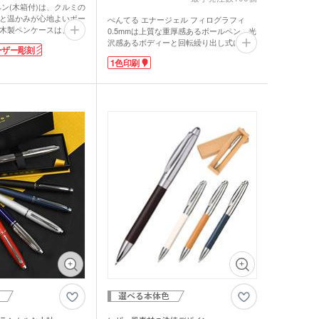
ペン(木箱付)は、クルミの
ーツ
と温かみが心地よいボー
ぺんてる エナージェル フィログラフィ
木製ペンケースは、開け
0.5mmは上質な重厚感あるボールペン。光
り上がるギミック付き。
沢感あるボディーと回転繰り出し式によ
ルタオル
ーザー彫刻
るようなわくわくとした
り、筆記する所作をスマートに演出してく
1色印刷
、少年の心を忘れない男
れます。なめらかな書き味で速乾性の高い
品です。
エナージェルインキを採用。一般的なボー
印刷かレーザー彫刻印
ルペンよりも乾きが早く、手や紙を汚しま
レーザー彫刻印刷が可能
せん。濃くはっきりとした文字が書けるの
記念や学校の卒業記念品
で、筆圧の強さによらず安定した筆記が可
能です。
1色名入れでオリジナルペンが製作できま
すので、新社会人に贈る記念品などにいか
ロ・湯たんぽ
かでしょうか。