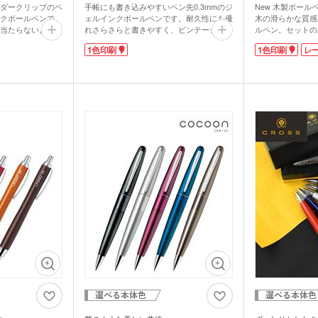
グハンガー他
ダークリップのペ
手帳にも書き込みやすいペン先0.3mmのジ
New 木製ボール
ズ
カー用品
スポ
グ
マルチツール・双眼鏡他
ンクボールペンで
ェルインクボールペンです。耐久性にも優
木の滑らかな質感
当たらないよう工
れさらさらと書きやすく、ビンテージカラ
ルペン。セットの
パック・氷の
ハンディファン・ハンディ
でも使いやすい静
ーは万年筆のインクのように落ち着いたシ
るときにペンがせ
クー
1色印刷
1色印刷
レ
扇風機
性にも優れさらさ
ックな色合いです。サラサクリップのアイ
まるで宝箱を開け
ージカラーは万年
コンである挟みやすいバインダークリップ
冒険心をくすぐり
着いたシックな色
は金属製。ノックする時に指が当たらない
性に喜ばれる記念
ちわ
ノベルティうちわ
よう工夫され、会議や商談の場でも使いや
木箱側面にパッド
す。特別な記念品
すい静かなノック音です。
刷、ボールペンに
れ(※別途)も可
軸に1色名入れができます。特別な記念品
です。企業の周年
名入れ扇子）
におすすめ。贈答用の箱入れ(※別途)も可
にぴったりです。
能です。
ランケット
ノベルティブランケット
カイ
ウォーマー他
食料品・調味料（グルメギ
菓子
フト・既製品）