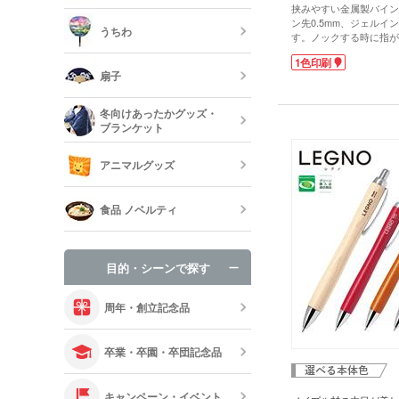
靴べら・バッ
挟みやすい金属製バイン
トラベルグッ
レジャーバッ
ン先0.5mm、ジェルイ
うちわ
す。ノックする時に指が
保冷剤・冷却
夫され、会議や商談の場
1色印刷
う
かなノック音です。耐久
扇子
らと書きやすく、ビンテ
筆のインクのように落ち
オリジナルう
合いです。
冬向けあったかグッズ・
軸に1色名入れができま
ブランケット
におすすめ。贈答用の箱入
既製品扇子（
能です。
アニマルグッズ
オリジナルブ
食品 ノベルティ
手袋・ネック
目的・シーンで探す
オリジナルお
周年・創立記念品
卒業・卒園・卒団記念品
キャンペーン・イベント