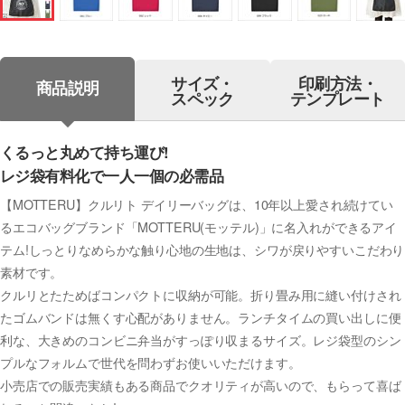
サイズ・
印刷方法・
商品説明
スペック
テンプレート
くるっと丸めて持ち運び!
レジ袋有料化で一人一個の必需品
【MOTTERU】クルリト デイリーバッグは、10年以上愛され続けてい
るエコバッグブランド「MOTTERU(モッテル)」に名入れができるアイ
テム!しっとりなめらかな触り心地の生地は、シワが戻りやすいこだわり
素材です。
クルリとたためばコンパクトに収納が可能。折り畳み用に縫い付けされ
たゴムバンドは無くす心配がありません。ランチタイムの買い出しに便
利な、大きめのコンビニ弁当がすっぽり収まるサイズ。レジ袋型のシン
プルなフォルムで世代を問わずお使いいただけます。
小売店での販売実績もある商品でクオリティが高いので、もらって喜ば