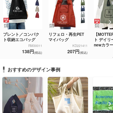
プレント／コンパク
リフェロ・再生PET
【MOTT
ト収納エコバッグ
マイバッグ
ト デイリ
newカラ
RM30011
KD221411
138円
207円
(税込)
(税込)
おすすめのデザイン事例