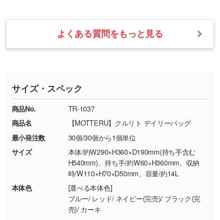
せて、フルカラーのデータを1色になおしま
お問い合わせフォームをご利用ください。1営
【返品・交換の対象】
す。→
詳しく見る
業日以内に担当スタッフよりメールにてご連絡
また、お選びいただいた印刷色が本体色に合わ
・お届け時に商品が損傷・故障している場合
いたします。
ない場合や仕上がりに影響しそうな場合は、ス
よくある質問をもっと見る
・ご注文と異なる商品が届いた場合
・1色印刷でグラデーションや濃淡を表現した
お急ぎの場合はお電話でのご質問も受け付けて
タッフから別の色をご案内することもございま
・印刷不良があった場合
い
おります。下記電話番号までお問い合わせくだ
す。
※印刷不良は原則として“再印刷”でご対応させ
網点という技法で濃淡を表現することができま
さい。
ていただいております。
す。濃淡の差が分かるデータに調整いたしま
サイズ・スペック
※詳しくは「
商品の良品基準について
」をご覧
す。→
詳しく見る
TEL：0422-29-9911 営業時間10:00～
ください。
18:00(土日祝日除く)
商品No.
TR-1037
・コーポレートカラーを使って印刷したい／印
お問い合わせフォームはこちら
商品名
【MOTTERU】クルリト デイリーバッグ
【返品・交換ができない場合】
刷色にこだわりがある
最小発注数
30個/30個から1個単位
・お客様の元で商品を加工された場合、または
DIC・PANTONEなどのカラーチップの指定や、
商品が破損した場合
現物支給による色指定も承っております。→
詳
サイズ
本体/約W290×H360×D190mm(持ち手含む
・商品到着後7日以上経過している場合
しく見る
H540mm)、持ち手/約W60×H360mm、収納
時/W110×H70×D50mm、容量/約14L
・お客様のご都合による返品・交換依頼(商
品・色・数量などの注文間違い等)
・背景がある画像からキャラクター部分だけを
本体色
[選べる本体色]
ブルー/ レッド/ ネイビー(完売)/ ブラック(完
使いたいです
売)/ カーキ
シンプルな背景のデータや、使いたいキャラク