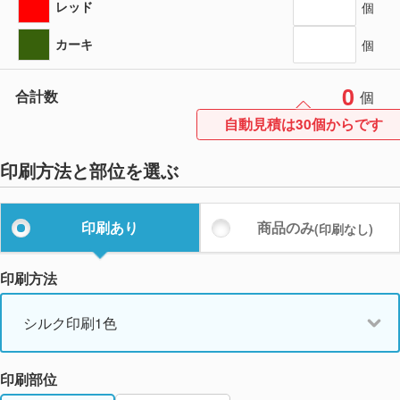
レッド
個
カーキ
個
0
合計数
個
自動見積は30個からです
印刷方法と部位を選ぶ
印刷あり
商品のみ
(印刷なし)
印刷方法
シルク印刷1色
印刷部位