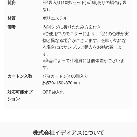
ター部分の輪郭がはっきりしているデータは切
荷姿
PP袋入り(10枚/セット)※印刷ありの場合は袋
なし
り抜き処理が可能です。→
詳しく見る
材質
ポリエステル
・持っているデータの背景が足りない／塗り足
備考
内側タグに折りたたみ方図付き
しの作り方が分からない
※ご使用中のモニターにより、商品の色味が実
物と異なる場合がございます。色味が気にな
印刷したいデータが印刷範囲よりも小さい場
る場合にはサンプルご購入をお勧め致しま
合、シンプルな色・柄の背景であれば拡張が可
す。
能です。→
詳しく見る
※商品によって生地質には個体差がございま
す。
・デザインにQRコードを入れたい／QRコード
カートン入数
1箱(カートン)100個入り
を生成してほしい
約570×150×370mm
URLをご指定いただければ、QRコードを生成
対応可能オプ
OPP袋入れ
いたします。配置のご相談にも応じています。
ション
→
詳しく見る
株式会社イディアスについて