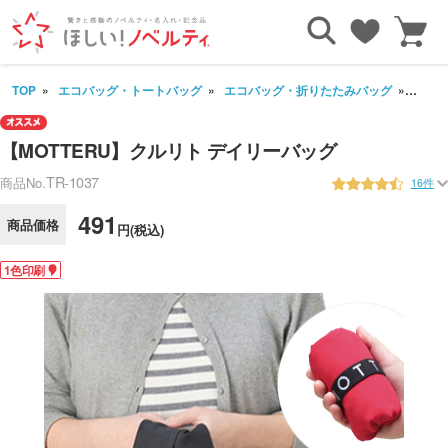
TOP
エコバッグ・トートバッグ
エコバッグ・折りたたみバッグ
【MO
【MOTTERU】クルリト デイリーバッグ
TR-1037
商品No.
16件
491
商品価格
円(税込)
1色印刷