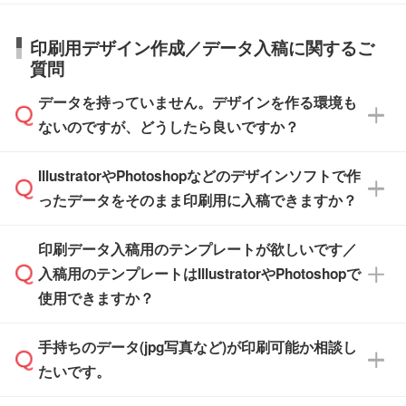
また、お急ぎで印刷をご希望の場合は、最短5
詳細の荷姿欄をご確認ください。
庫の有無によって異なります。正確な日程はス
営業日で出荷可能な商品もご用意しておりま
【箱入り】 商品がひとつずつ箱に入っていま
日本全国へお届けが可能です。なお、海外への
タッフまでお問い合わせください。
印刷用デザイン作成／データ入稿に関するご
す。>>
対象商品はこちら
す。(白箱、化粧箱、ブリスターパックなど)
直接納品は行っておりませんので予めご了承く
質問
※最短出荷日は商品によって異なります。各商
【袋入り】 商品がひとつずつ袋に入っていま
ださい。
また、商品ページ内の「出荷までのスケジュー
品ページにてご確認ください
す。(透明袋、デザイン袋など)
データを持っていません。デザインを作る環境も
ル」に注文予定日をご入力いただくと、おおよ
【個包装なし】 個包装がされていない状態で
ないのですが、どうしたら良いですか？
その締切日や出荷目安をご確認いただけます。
納品します。
商品在庫や印刷ラインを確保するためにも、商
※化粧箱から白箱への入れ替えや、オリジナル
IllustratorやPhotoshopなどのデザインソフトで作
品が決まりましたらお早めのご発注をお願いい
無料の「
デザインシミュレーター
」を使えば、
箱の作成は原則承っておりません。
たします。
ったデータをそのまま印刷用に入稿できますか？
PCやスマホから簡単にデザインを作成できま
す。スタンプやテンプレートも豊富なので、デ
※土日祝日を除く営業日換算です。
印刷データ入稿用のテンプレートが欲しいです／
ザインソフトがなくても安心です。
IllustratorやPhotoshop、CLIP STUDIOなどのデ
※沖縄・離島は追加日数がかかります。
入稿用のテンプレートはIllustratorやPhotoshopで
ザインソフトでこだわりのデザインを作成した
また、「
データ作成サービス
」もご利用いただ
使用できますか？
い方は、
完全データ入稿
がおすすめです。
けます。ご希望の文言・書体・印刷色をお知ら
「.ai」形式または「.psd」形式で保存し、お見
せいただければ、弊社にて無料でデザインデー
積・ご注文フォームにアップロードしてご入稿
手持ちのデータ(jpg写真など)が印刷可能か相談し
一部商品は入稿用テンプレートのご用意があり
タを1点作成いたします。
ください。
たいです。
ます。各商品ページの『印刷方法・テンプレー
ト』からダウンロードをお願いいたします。