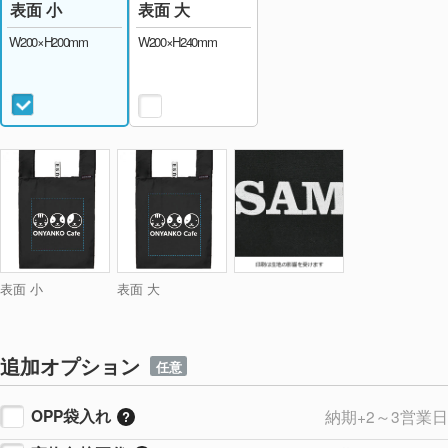
表面 大
表面 小
W200×H240mm
W200×H200mm
表面 小
表面 大
追加オプション
任意
OPP袋入れ
納期+2～3営業日