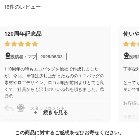
16件のレビュー
120周年記念品
使い
2025/05/03
投稿者：マブ
投稿
110周年の時もエコバッグを他社で作成しました
丁寧な
が、今回、単価は少し上がったもののエコバッグの
素材やロゴデザイン、ロゴ印刷が前回よりとても良
とって
くて、社員からも沢山のいいね👍を頂きました。😊
良いで
😊😊
お客様
スタッフコメント
続きを見る
今後と
この度はレビュー投稿をいただきありがとうござい
ます。
この商品に対するご感想をぜひお寄せください。
社員の皆様からも高評価をいただけたとのお声、本