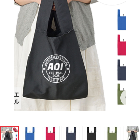
1
/
14