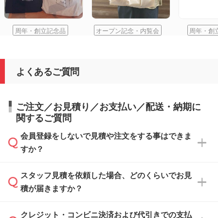
周年・創立記念品
オープン記念・内覧会
周年・創
よくあるご質問
ご注文／お見積り／お支払い／配送・納期に
関するご質問
会員登録をしないで見積や注文をする事はできま
すか？
スタッフ見積を依頼した場合、どのくらいでお見
可能です。見積・注文フォームにて『ゲストの
積が届きますか？
まま進む』ボタンからお進みのうえ、ご依頼く
ださい。
クレジット・コンビニ決済および代引きでの支払
通常、翌営業日までにお送りしております。混