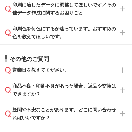
ご入稿後は経験豊富なスタッフがデータに不備
印刷に適したデータに調整してほしいです／その
入稿用のテンプレートはPDF形式ですが、
印刷に適したデータ・解像度かどうか、担当ス
がないかチェックし、お客様と確認してから印
IllustratorやPhotoshopで開いてご利用いただけ
他データ作成に関するお困りごと
タッフが事前に確認いたします。
刷に進みますので、ご安心ください。
ます。詳しい手順は「
入稿テンプレートの使い
データはお見積・ご注文・
お問い合わせフォー
方
」をご確認ください。
印刷色を何色にするか迷っています。おすすめの
ム
へ添付いただくか、担当スタッフ宛にメール
データ作成でお困りの際には、担当スタッフが
でお送りください。
色を教えてほしいです。
サポートいたしますのでお気軽にご相談くださ
仕上がりに影響しそうな点もチェックいたしま
い。
すので、データのご相談だけでもお気軽にお問
お問い合わせフォーム
や、見積/注文フォーム
お見積・ご注文・
お問い合わせフォーム
からご
その他のご質問
い合わせください。
から添付してお送りください。
相談いただきますと、担当スタッフがお客様の
ご希望や商品の本体色を確認し、印刷色をご提
営業日を教えてください。
なお、印刷用データの作り方に関する詳細は、
・解像度の低いデータをトレース/調整してほ
案させていただきます。
「
完全データ入稿
」をご参照ください。
しい
本体色がブラック、ネイビーなど濃色の場合は
商品不良・印刷不良があった場合、返品や交換は
営業日は平日の10:00～18:00で、土日祝日はお
解像度の低い画像や、手書きのイラスト、写真
白色か淡い色の印刷色をおすすめしておりま
できますか？
休みとなります。注文・見積・お問い合わせ
などを、印刷に適したベクターデータに変換し
す。
は、土日祝日でもお送りいただければ、出社後
ます。→
詳しく見る
本体色がナチュラルなど淡色の場合、印刷をく
疑問や不安なことがあります。どこに問い合わせ
速やかに対応いたします。
お手数をお掛けいたしますが、至急担当スタッ
っきりと目立たせたいときは濃い印刷色が、柔
ればいいですか？
フまでご連絡ください。商品の状況を確認し、
・フルカラーデータを1色に変換してほしい
らかい雰囲気にしたいときは淡い印刷色が映え
改めてご案内いたします。
シルク印刷、レーザー彫刻など印刷方法にあわ
ます。