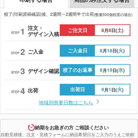
校了(印刷原稿確認)後、2週間～2週間半で出荷
(数量500個程度の場合)
注文・
1
ご注文日
8
8
土
月
日(
)
STEP
デザイン入稿
2
ご入金日
8
18
火
月
日(
)
ご入金
STEP
3
校了のお返事
8
19
水
月
日(
)
デザイン確認
STEP
4
出荷日
9
1
火
月
日(
)
出荷
STEP
地域別所要日数はこちら
納期をお急ぎの方 ご相談ください
自動見積後、注文・見積フォームに納品希望日をご入力のうえご依頼