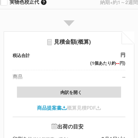
実物色校正代
納期+約1～2週間
見積金額(概算)
円
税込合計
--
(1個あたり約
円)
商品
--
製版代
--
内訳を開く
印刷代
--
商品提案書
概算見積PDF
送料
--
※
北海道・沖縄・離島 別途
追加オプション
--
出荷の目安
円
税別合計