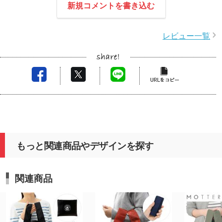
当に嬉しく拝見しました。
この度
新規コメントを書き込む
今後ともお付き合いを深めていければと願っており
ます。
ます。
担当者
レビュー一覧
またのご利用を心よりお待ちしております。
いても
またの
もっと関連商品やデザインを探す
関連商品