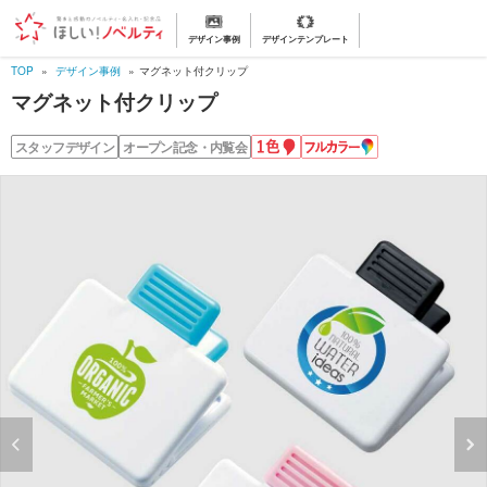
デザイン事例
デザインテンプレート
TOP
デザイン事例
マグネット付クリップ
マグネット付クリップ
1
フ
スタッフデザイン
オープン記念・内覧会
色
ル
名
カ
入
ラ
れ
ー