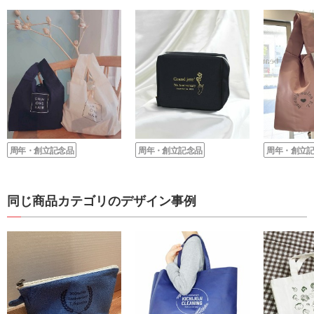
周年・創立記念品
周年・創立記念品
周年・創立
同じ商品カテゴリのデザイン事例