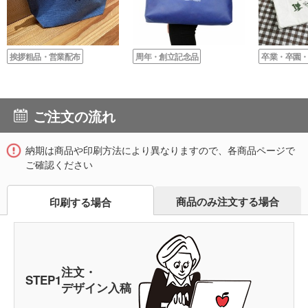
挨拶粗品・営業配布
周年・創立記念品
卒業・卒園
ご注文の流れ
納期は商品や印刷方法により異なりますので、各商品ページで
ご確認ください
商品のみ注文する場合
印刷する場合
注文・
STEP
1
デザイン入稿