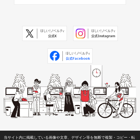
当サイト内に掲載している画像や文章、デザイン等を無断で複製・コピー・転