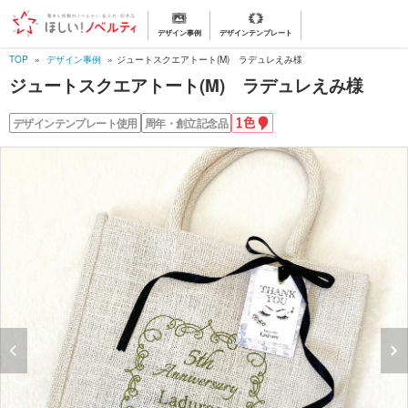
デザイン事例
デザインテンプレート
TOP
デザイン事例
ジュートスクエアトート(M) ラデュレえみ様
ジュートスクエアトート(M) ラデュレえみ様
1
デザインテンプレート使用
周年・創立記念品
色
名
入
れ