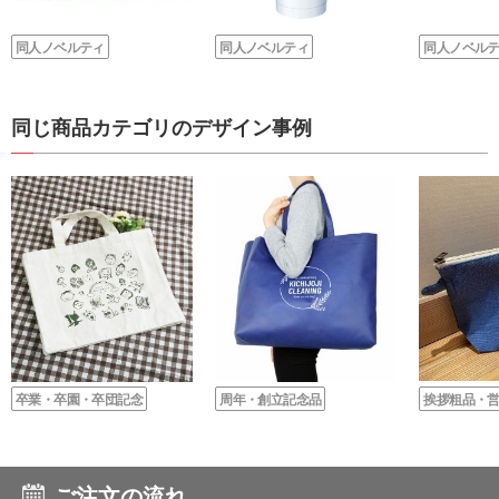
同人ノベルティ
同人ノベルティ
同人ノベル
同じ商品カテゴリのデザイン事例
卒業・卒園・卒団記念
周年・創立記念品
挨拶粗品・
ご注文の流れ