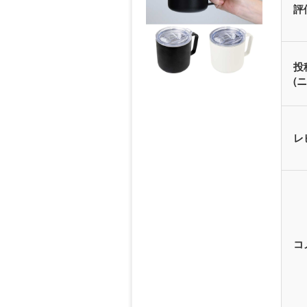
評
投
(
レ
コ