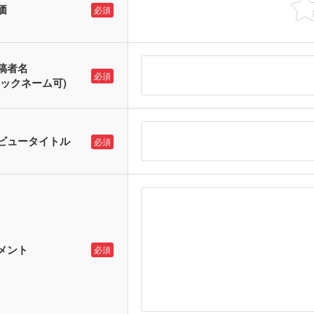
価
必須
稿者名
必須
ニックネーム可)
ビュータイトル
必須
メント
必須