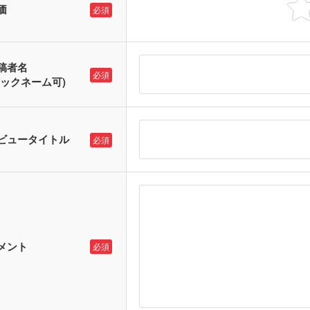
価
必須
稿者名
必須
ニックネーム可)
ビュータイトル
必須
メント
必須