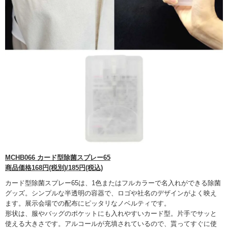
MCHB066 カード型除菌スプレー65
商品価格168円(税別)/185円(税込)
カード型除菌スプレー65は、1色またはフルカラーで名入れができる除菌
グッズ。シンプルな半透明の容器で、ロゴや社名のデザインがよく映え
ます。展示会場での配布にピッタリなノベルティです。
形状は、服やバッグのポケットにも入れやすいカード型。片手でサッと
使える大きさです。アルコールが充填されているので、貰ってすぐに使