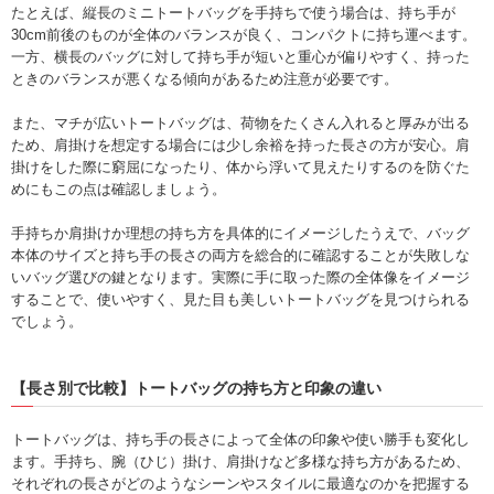
たとえば、縦長のミニトートバッグを手持ちで使う場合は、持ち手が
30cm前後のものが全体のバランスが良く、コンパクトに持ち運べます。
一方、横長のバッグに対して持ち手が短いと重心が偏りやすく、持った
ときのバランスが悪くなる傾向があるため注意が必要です。
また、マチが広いトートバッグは、荷物をたくさん入れると厚みが出る
ため、肩掛けを想定する場合には少し余裕を持った長さの方が安心。肩
掛けをした際に窮屈になったり、体から浮いて見えたりするのを防ぐた
めにもこの点は確認しましょう。
手持ちか肩掛けか理想の持ち方を具体的にイメージしたうえで、バッグ
本体のサイズと持ち手の長さの両方を総合的に確認することが失敗しな
いバッグ選びの鍵となります。実際に手に取った際の全体像をイメージ
することで、使いやすく、見た目も美しいトートバッグを見つけられる
でしょう。
【長さ別で比較】トートバッグの持ち方と印象の違い
トートバッグは、持ち手の長さによって全体の印象や使い勝手も変化し
ます。手持ち、腕（ひじ）掛け、肩掛けなど多様な持ち方があるため、
それぞれの長さがどのようなシーンやスタイルに最適なのかを把握する