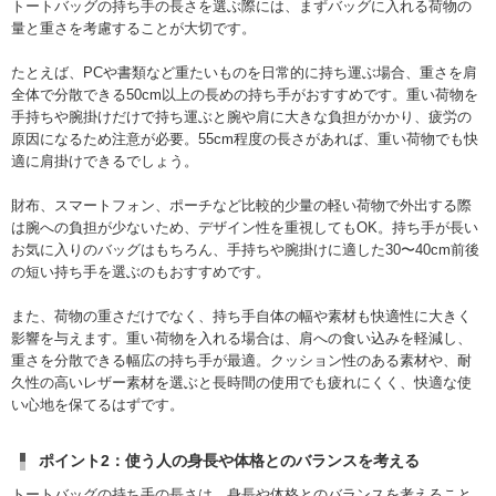
トートバッグの持ち手の長さを選ぶ際には、まずバッグに入れる荷物の
量と重さを考慮することが大切です。
たとえば、PCや書類など重たいものを日常的に持ち運ぶ場合、重さを肩
全体で分散できる50cm以上の長めの持ち手がおすすめです。重い荷物を
手持ちや腕掛けだけで持ち運ぶと腕や肩に大きな負担がかかり、疲労の
原因になるため注意が必要。55cm程度の長さがあれば、重い荷物でも快
適に肩掛けできるでしょう。
財布、スマートフォン、ポーチなど比較的少量の軽い荷物で外出する際
は腕への負担が少ないため、デザイン性を重視してもOK。持ち手が長い
お気に入りのバッグはもちろん、手持ちや腕掛けに適した30〜40cm前後
の短い持ち手を選ぶのもおすすめです。
また、荷物の重さだけでなく、持ち手自体の幅や素材も快適性に大きく
影響を与えます。重い荷物を入れる場合は、肩への食い込みを軽減し、
重さを分散できる幅広の持ち手が最適。クッション性のある素材や、耐
久性の高いレザー素材を選ぶと長時間の使用でも疲れにくく、快適な使
い心地を保てるはずです。
ポイント2：使う人の身長や体格とのバランスを考える
トートバッグの持ち手の長さは、身長や体格とのバランスを考えること