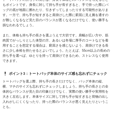
もポイントです。身長に対して持ち手が長すぎると、手で持った際にバ
ッグの底が地面に擦れたり、引きずってしまったりする可能性がありま
す。一方で、持ち手が短すぎると肩掛けした際に窮屈に見え腕を通すの
が難しくなるなど見た目のバランスが悪くなるだけでなく、使い勝手も
損なわれるでしょう。
また、体格も持ち手の長さを選ぶうえで大切です。肩幅が広い方や、筋
肉質でがっしりとした体型の方、あるいは冬場に厚手のコートなどを着
用することを想定する場合は、窮屈さを感じないよう、肩掛けできる長
さに少し余裕を持たせるとよいでしょう。たとえば、55cm以上の長めの
持ち手を選べば、ゆとりを持って肩掛けできるため、ストレスなく使用
できます。
ポイント3：トートバッグ本体のサイズ感も忘れずにチェック
トートバッグを選ぶ際、持ち手の長さだけでなく、バッグ本体の縦、
横、マチのサイズも忘れずにチェックしましょう。持ち手の長さとの全
体的なバランスが見た目の印象だけでなく、実際の使い勝手や実用性を
大きく左右します。本体サイズに対して持ち手が短すぎると荷物の出し
入れがしにくくなったり、持った際のバランスが悪く見えたりというこ
とも。