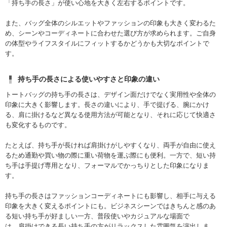
「持ち手の長さ」が使い心地を大きく左右するポイントです。
また、バッグ全体のシルエットやファッションの印象も大きく変わるた
め、シーンやコーディネートに合わせた選び方が求められます。ご自身
の体型やライフスタイルにフィットするかどうかも大切なポイントで
す。
持ち手の長さによる使いやすさと印象の違い
トートバッグの持ち手の長さは、デザイン面だけでなく実用性や全体の
印象に大きく影響します。長さの違いにより、手で提げる、腕にかけ
る、肩に掛けるなど異なる使用方法が可能となり、それに応じて快適さ
も変化するものです。
たとえば、持ち手が長ければ肩掛けがしやすくなり、両手が自由に使え
るため通勤や買い物の際に重い荷物を運ぶ際にも便利。一方で、短い持
ち手は手提げ専用となり、フォーマルでかっちりとした印象になりま
す。
持ち手の長さはファッションコーディネートにも影響し、相手に与える
印象を大きく変えるポイントにも。ビジネスシーンではきちんと感のあ
る短い持ち手が好ましい一方、普段使いやカジュアルな場面で
は、肩掛けできる長い持ち手の方がリラックスした雰囲気を演出しま