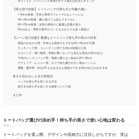
ポイント3：トートバッグ本体のサイズ感も忘れずにチェック
【長さ別で比較】トートバッグの持ち方と印象の違い
〜30cm前後：手持ち専用でフォーマルなシーンにも
30〜45cm前後：腕に掛けて上品なスタイルに
45〜55cm前後：女性の肩掛けに最適な定番の長さ
55cm以上：男性や厚手のコートの上からでも楽々肩掛け
【シーン別で比較】最適なトートバッグ持ち手の長さの目安
普段のお出かけ用：手持ちも肩掛けもできる45〜55cmが万能
ランチバッグ用：コンパクトに持てる30cm前後が人気
エコバッグ・買い物用：荷物が重くなっても安心な長めの55cm以上
子供のレッスンバッグ用：地面に擦らない短めの25〜30cm
アウトドア・レジャー用：タフで持ち運びやすい長めハンドル
通勤・通学用：A4もPCも入れるなら肩掛けできる50cm以上がおすすめ
長さが合わないときの対処法
バッグの持ち手を長くする方法
長すぎる持ち手を短くする簡単リメイク術
まとめ
トートバッグ選びの決め手！持ち手の長さで使い心地は変わる
トートバッグを選ぶ際、デザインや収納力に注目しがちですが、実は