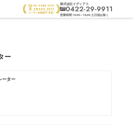
株式会社イディアス
0422-29-9911
営業時間
10:00
～
18:00
土日祝を除く
ター
レーター