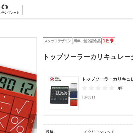
ンテンプレート
1
スタッフデザイン
周年・創立記念品
色
名
入
トップソーラーカリキュレー
れ
トップソーラーカリキュ
0件
TS-0311
規格
イタリアンレッド