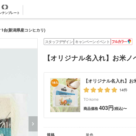
ンテンプレート
1合(新潟県産コシヒカリ)
フ
スタッフデザイン
キャンペーンイベント
ル
カ
ラ
【オリジナル名入れ】お米ノベ
ー
【オリジナル名入れ】お米
14件
TO-kome
403円
商品価格
(税込)〜
規格
単色