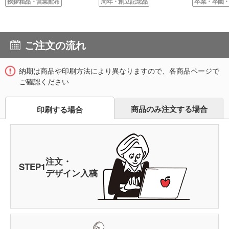
挨拶粗品・営業配布
周年・創立記念品
卒業・卒園
ご注文の流れ
納期は商品や印刷方法により異なりますので、各商品ページで
ご確認ください
商品のみ注文する場合
印刷する場合
注文・
STEP
1
デザイン入稿