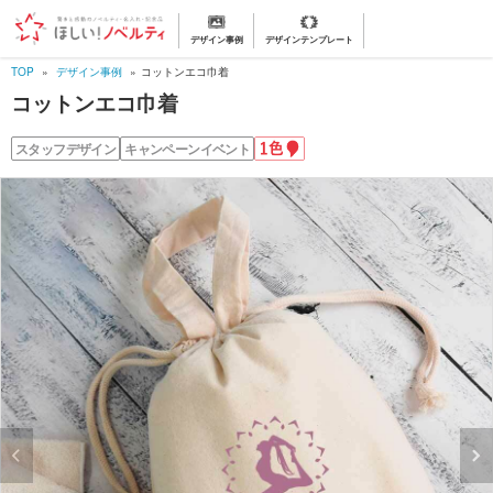
デザイン事例
デザインテンプレート
TOP
デザイン事例
コットンエコ巾着
コットンエコ巾着
1
スタッフデザイン
キャンペーンイベント
色
名
入
れ