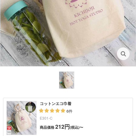
コットンエコ巾着
6件
E301-C
212円
商品価格
(税込)〜