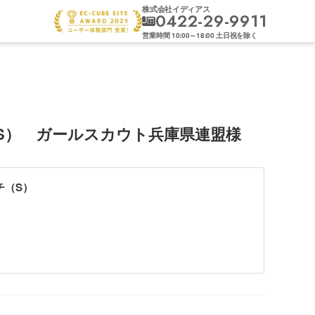
株式会社イディアス
0422-29-9911
営業時間
10:00
～
18:00
土日祝を除く
S） ガールスカウト兵庫県連盟様
チ（S）