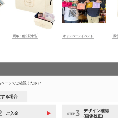
周年・創立記念品
キャンペーンイベント
展
品ページでご確認ください
文する場合
デザイン確認
ご入金
(画像校正)