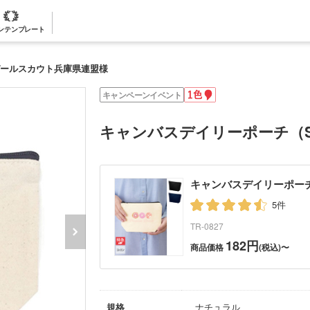
ンテンプレート
ガールスカウト兵庫県連盟様
1
キャンペーンイベント
色
名
入
キャンバスデイリーポーチ（
れ
キャンバスデイリーポー
5件
TR-0827
182円
商品価格
(税込)〜
規格
ナチュラル