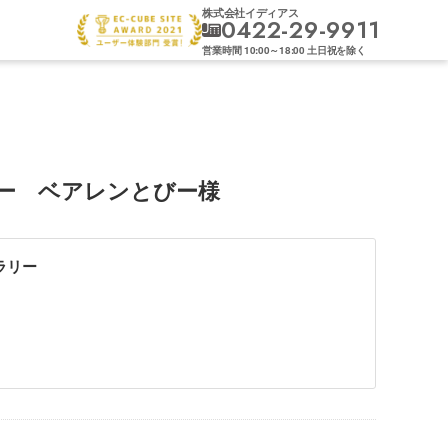
株式会社イディアス
0422-29-9911
営業時間
10:00
～
18:00
土日祝を除く
ー ベアレンとびー様
ラリー