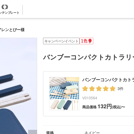
ンテンプレート
アレンとびー様
1
キャンペーンイベント
色
名
入
バンブーコンパクトカトラリ
れ
バンブーコンパクトカト
3件
V010564
132円
商品価格
(税込)〜
規格
ネイビー