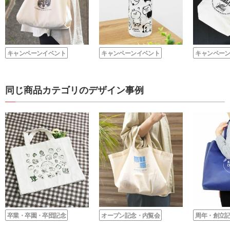
キャンペーンイベント
キャンペーンイベント
キャンペー
同じ商品カテゴリのデザイン事例
卒業・卒園・卒団記念
オープン記念・内覧会
周年・創立