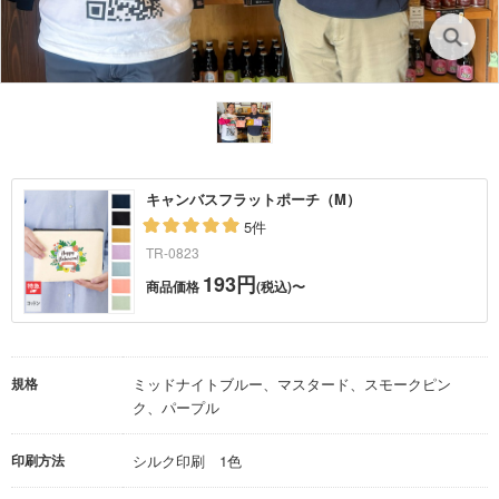
キャンバスフラットポーチ（M）
5件
TR-0823
193円
商品価格
(税込)〜
規格
ミッドナイトブルー、マスタード、スモークピン
ク、パープル
印刷方法
シルク印刷 1色