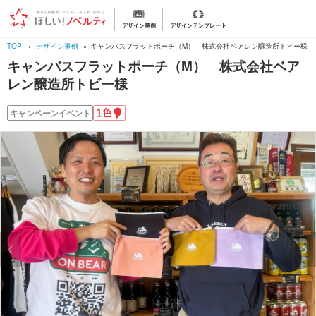
デザイン事例
デザインテンプレート
TOP
デザイン事例
キャンバスフラットポーチ（M） 株式会社ベアレン醸造所トビー様
キャンバスフラットポーチ（M） 株式会社ベア
レン醸造所トビー様
1
キャンペーンイベント
色
名
入
れ