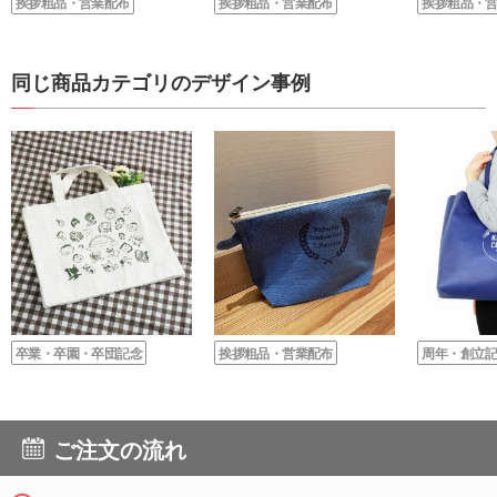
挨拶粗品・営業配布
挨拶粗品・営業配布
挨拶粗品・
同じ商品カテゴリのデザイン事例
卒業・卒園・卒団記念
挨拶粗品・営業配布
周年・創立
ご注文の流れ