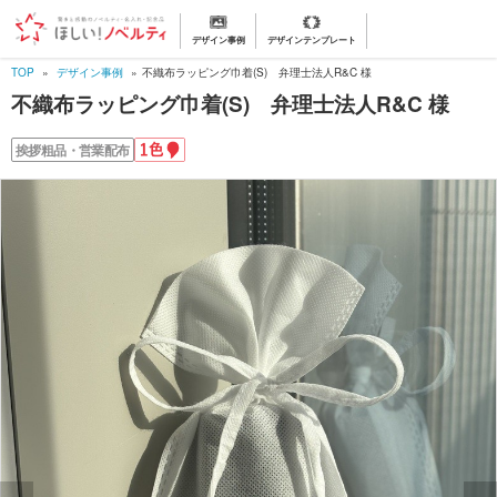
デザイン事例
デザインテンプレート
TOP
デザイン事例
不織布ラッピング巾着(S) 弁理士法人R&C 様
不織布ラッピング巾着(S) 弁理士法人R&C 様
1
挨拶粗品・営業配布
色
名
入
れ