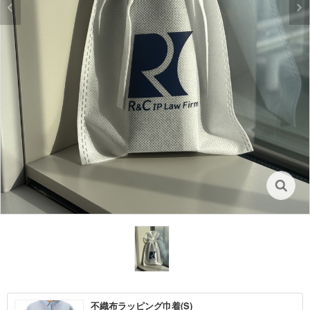
不織布ラッピング巾着(S)