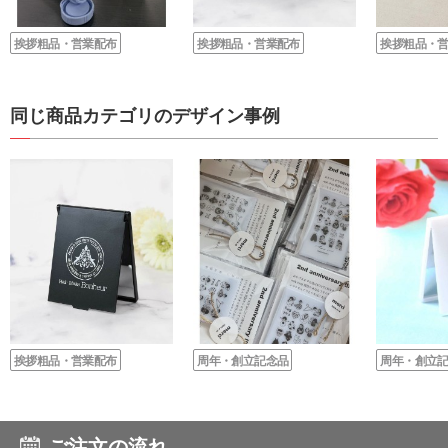
挨拶粗品・営業配布
挨拶粗品・営業配布
挨拶粗品・
同じ商品カテゴリのデザイン事例
挨拶粗品・営業配布
周年・創立記念品
周年・創立
ご注文の流れ