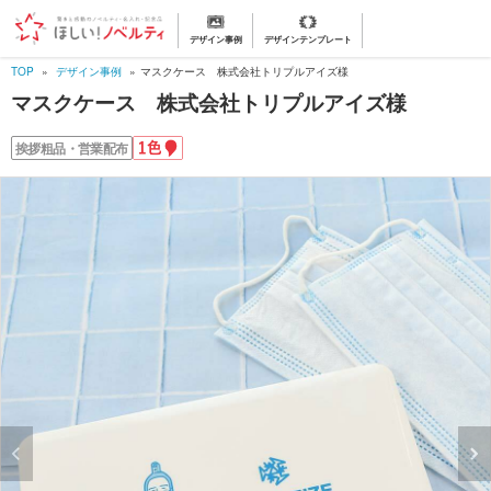
デザイン事例
デザインテンプレート
TOP
デザイン事例
マスクケース 株式会社トリプルアイズ様
マスクケース 株式会社トリプルアイズ様
1
挨拶粗品・営業配布
色
名
入
れ