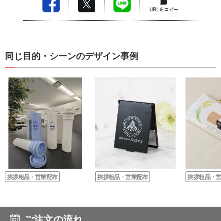
同じ目的・シーンのデザイン事例
挨拶粗品・営業配布
挨拶粗品・営業配布
挨拶粗品・
ご注文の流れ