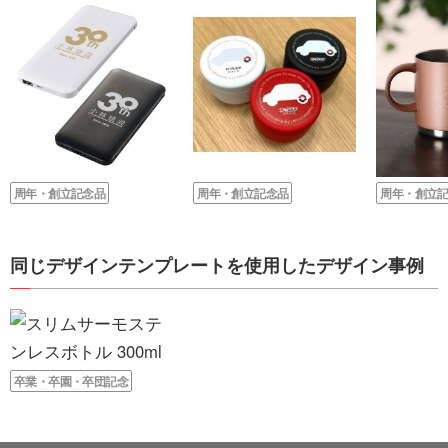
周年・創立記念品
周年・創立記念品
周年・創立
同じデザインテンプレートを使用したデザイン事例
卒業・卒園・卒団記念