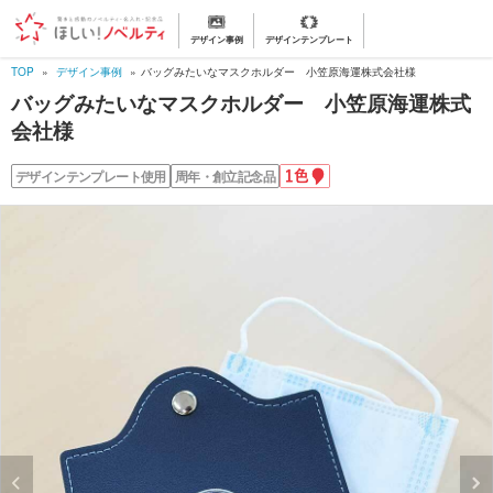
デザイン事例
デザインテンプレート
TOP
デザイン事例
バッグみたいなマスクホルダー 小笠原海運株式会社様
バッグみたいなマスクホルダー 小笠原海運株式
会社様
1
デザインテンプレート使用
周年・創立記念品
色
名
入
れ