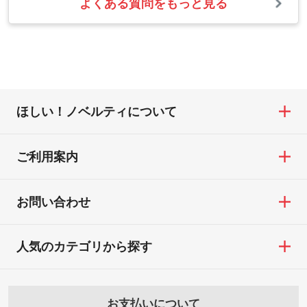
よくある質問をもっと見る
お問い合わせフォームをご利用ください。1
【返品・交換の対象】
合わない場合や仕上がりに影響しそうな場
・1色印刷でグラデーションや濃淡を表現し
営業日以内に担当スタッフよりメールにて
・お届け時に商品が損傷・故障している場
合は、スタッフから別の色をご案内するこ
たい
ご連絡いたします。
合
ともございます。
網点という技法で濃淡を表現することがで
お急ぎの場合はお電話でのご質問も受け付
・ご注文と異なる商品が届いた場合
きます。濃淡の差が分かるデータに調整い
けております。下記電話番号までお問い合
・印刷不良があった場合
たします。→
詳しく見る
わせください。
※印刷不良は原則として“再印刷”でご対応さ
ほしい！ノベルティについて
せていただいております。
・コーポレートカラーを使って印刷したい
TEL：0422-29-9911 営業時間10:00～
※詳しくは「
商品の良品基準について
」をご
／印刷色にこだわりがある
18:00(土日祝日除く)
覧ください。
DIC・PANTONEなどのカラーチップの指定
ご利用案内
お問い合わせフォームはこちら
や、現物支給による色指定も承っておりま
【返品・交換ができない場合】
す。→
詳しく見る
・お客様の元で商品を加工された場合、ま
お問い合わせ
たは商品が破損した場合
・背景がある画像からキャラクター部分だ
・商品到着後7日以上経過している場合
けを使いたいです
人気のカテゴリから探す
・お客様のご都合による返品・交換依頼(商
シンプルな背景のデータや、使いたいキャ
品・色・数量などの注文間違い等)
ラクター部分の輪郭がはっきりしているデ
ータは切り抜き処理が可能です。→
詳しく
お支払いについて
見る