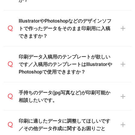
商品在庫や印刷ラインを確保するために
※化粧箱から白箱への入れ替えや、オリジナ
も、商品が決まりましたらお早めのご発注
ル箱の作成は原則承っておりません。
をお願いいたします。
無料の「
デザインシミュレーター
」を使え
IllustratorやPhotoshopなどのデザインソフ
ば、PCやスマホから簡単にデザインを作成
トで作ったデータをそのまま印刷用に入稿
※土日祝日を除く営業日換算です。
できます。スタンプやテンプレートも豊富
できますか？
※沖縄・離島は追加日数がかかります。
なので、デザインソフトがなくても安心で
す。
IllustratorやPhotoshop、CLIP STUDIOなどの
印刷データ入稿用のテンプレートが欲しい
デザインソフトでこだわりのデザインを作
です／入稿用のテンプレートはIllustratorや
また、「
データ作成サービス
」もご利用い
成したい方は、
完全データ入稿
がおすすめ
Photoshopで使用できますか？
ただけます。ご希望の文言・書体・印刷色
です。
をお知らせいただければ、弊社にて無料で
「.ai」形式または「.psd」形式で保存し、
デザインデータを1点作成いたします。
一部商品は入稿用テンプレートのご用意が
手持ちのデータ(jpg写真など)が印刷可能か
お見積・ご注文フォームにアップロードし
あります。各商品ページの『印刷方法・テ
相談したいです。
てご入稿ください。
ンプレート』からダウンロードをお願いい
たします。
ご入稿後は経験豊富なスタッフがデータに
印刷に適したデータ・解像度かどうか、担
印刷に適したデータに調整してほしいです
入稿用のテンプレートはPDF形式ですが、
不備がないかチェックし、お客様と確認し
当スタッフが事前に確認いたします。
／その他データ作成に関するお困りごと
IllustratorやPhotoshopで開いてご利用いた
てから印刷に進みますので、ご安心くださ