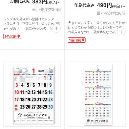
383円
印刷代込み
(税込)～
490円
印刷代込み
(税込)～
最小発注数30個
最小発注数30個
シンプルで見やすい壁掛けカレンダー。
大きく太い文字で、遠くからでも日付が
上段に先月、下段に翌月・翌々月の月間
ひと目でわかる壁掛けカレンダーです。
表示があり、一度に4か月分の日付を確
六曜入りなので、冠婚葬祭などの日取り
認可能。出張やプロジェクト、業務計画
1色印刷
を決める際にも便利。4段に分かれたメ
など長期の予定管理に便利です。六曜・
1色印刷
モスペースには、家族それぞれの予定や
二十四節気・九星・六十干支など暦情報
仕事のスケジュールを書き込むことがで
も充実。月行事も掲載され、実用性抜
き使い勝手も抜群です。
群。罫線入りのメモ欄で予定の書き分け
カレンダー下部に名入れが可能。実用性
もスムーズです。
の高いカレンダーは、企業名を入れて配
カレンダー下部に名入れが可能。企業名
布すれば、1年間しっかりアピールでき
を入れて配布すれば、1年間に渡りアピ
る人気のノベルティアイテムです。
ールできる人気のノベルティアイテムで
す。