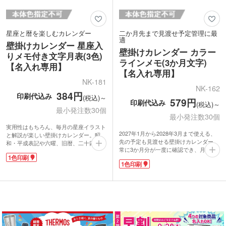
星座と暦を楽しむカレンダー
二か月先まで見渡せ予定管理に最
適
壁掛けカレンダー 星座入
壁掛けカレンダー カラー
りメモ付き文字月表(3色)
ラインメモ(3か月文字)
【名入れ専用】
【名入れ専用】
NK-181
NK-162
384円
印刷代込み
(税込)～
579円
印刷代込み
(税込)～
最小発注数30個
最小発注数30個
実用性はもちろん、毎月の星座イラスト
2027年1月から2028年3月まで使える、
と解説が楽しい壁掛けカレンダー。昭
先の予定も見渡せる壁掛けカレンダー。
和・平成表記や六曜、旧暦、二十四節
常に3か月分が一度に確認でき、月が終
気、九星、六十干支まで網羅された暦情
1色印刷
わればミシン目で切り離して2か月先を
報が満載。さらに、月ごとの行事や季節
1色印刷
表示可能。罫線入りのメモスペースで予
の健康情報、農事暦なども掲載されてい
定が整理しやすく、長期のスケジュール
ます。メモ欄は3段に分かれ、家族や仕
管理に便利です。
事、個人予定を分けて書き込めて便利。
カレンダー下部に名入れが可能。企業名
カレンダー下部に名入れが可能。企業名
を入れて配布すれば、年間を通してアピ
を入れて配布すれば、1年間しっかりア
ールできる人気のノベルティアイテムで
ピールできる人気のノベルティアイテム
す。
です。