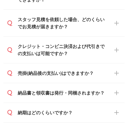
可能です。見積・注文フォームにて『ゲス
スタッフ見積を依頼した場合、どのくらい
トのまま進む』ボタンからお進みのうえ、
でお見積が届きますか？
ご依頼ください。
通常、翌営業日までにお送りしておりま
クレジット・コンビニ決済および代引きで
す。混雑状況によっては、お時間をいただ
の支払いは可能ですか？
くこともございます。予めご了承くださ
い。土日祝日にご依頼いただいた場合は、
銀行振込のみのご対応となります。
売掛(納品後の支払い)はできますか？
翌営業日以降のご連絡となります。
基本的には先入金をお願いしております
納品書と領収書は発行・同梱されますか？
が、自治体・行政機関・学校・病院・上場
企業様 などの場合は、月末締め翌月末払い
納品書・領収書は ご依頼をいただいた場合
納期はどのくらいですか？
に対応可能です。
のみ発行しております。商品への同梱はし
ておらず、通常はPDFデータをメール添付