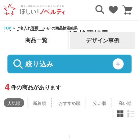
TOP
“名入れ専用 メモ”の商品検索結果
"名入れ専用 メモ"の検索結果
商品一覧
デザイン事例
絞り込み
4
件の商品があります
人気
順
新着順
おすすめ順
安い順
高い順