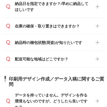
また、卒業・卒園記念品で対策委員会や個
・印刷する場合(500個程度)
納品日を指定できますか？/早めに納品して
でお送りします。
人様からご注文いただく場合でも、お支払
ご入金、イメージ画像の校了から約2週間
ほしいです
原本の郵送をご希望の場合は、担当スタッ
い元が学校や幼稚園・保育園であれば、同
～2週間半でご納品いたします。
フまたは注文フォームの『ご注文に関する
様の条件でご対応できる場合がございま
備考欄』よりお知らせください。
す。
ご希望の納期がある場合は、お問い合わ
在庫の確保・取り置きはできますか？
・商品のみ注文する場合(サンプル購入を含
ご希望の際は担当スタッフまでお気軽にご
せ・お見積もり・ご注文時にその旨をお知
む)
相談ください。
らせください。
ご入金確認後、1～2営業日で出荷いたし
ご入金確認後に在庫を確保し、注文確定の
納品時の梱包状態(荷姿)が知りたいです
在庫状況や印刷スケジュールを確認のう
ます。
ご連絡を致します。ご入金いただくまで在
え、対応が可能かご案内いたします。
庫の確保はできかねますので予めご了承く
また、お急ぎで印刷をご希望の場合は、最
納期は商品や数量、印刷方法、ご納品場
商品によって異なります。各ページにある
配送可能な地域はどこですか？
ださい。
短5営業日で出荷可能な商品もご用意してお
所、在庫の有無によって異なります。正確
商品詳細の荷姿欄をご確認ください。
ります。>>
対象商品はこちら
な日程はスタッフまでお問い合わせくださ
【箱入り】 商品がひとつずつ箱に入って
※最短出荷日は商品によって異なります。各
い。
日本全国へお届けが可能です。なお、海外
います。(白箱、化粧箱、ブリスターパック
印刷用デザイン作成／データ入稿に関するご質
商品ページにてご確認ください
への直接納品は行っておりませんので予め
など)
問
また、商品ページ内の「出荷までのスケジ
ご了承ください。
【袋入り】 商品がひとつずつ袋に入って
ュール」に注文予定日をご入力いただく
います。(透明袋、デザイン袋など)
データを持っていません。デザインを作る
と、おおよその締切日や出荷目安をご確認
【個包装なし】 個包装がされていない状
環境もないのですが、どうしたら良いです
いただけます。
態で納品します。
か？