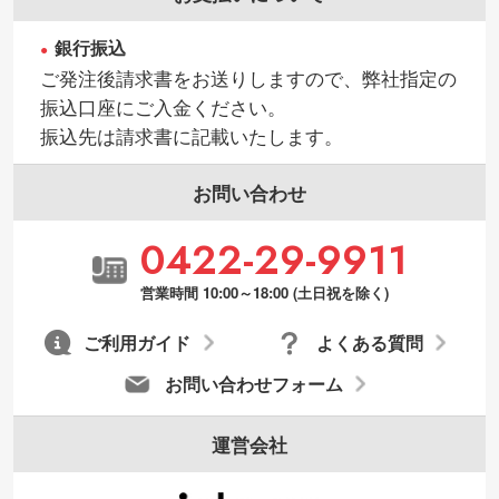
銀行振込
・持っているデータの背景が足りない／塗
ご発注後請求書をお送りしますので、弊社指定の
り足しの作り方が分からない
振込口座にご入金ください。
印刷したいデータが印刷範囲よりも小さい
振込先は請求書に記載いたします。
場合、シンプルな色・柄の背景であれば拡
張が可能です。→
詳しく見る
お問い合わせ
・デザインにQRコードを入れたい／QRコ
0422-29-9911
ードを生成してほしい
URLをご指定いただければ、QRコードを生
営業時間 10:00～18:00 (土日祝を除く)
成いたします。配置のご相談にも応じてい
ます。→
詳しく見る
ご利用ガイド
よくある質問
お問い合わせフォーム
運営会社