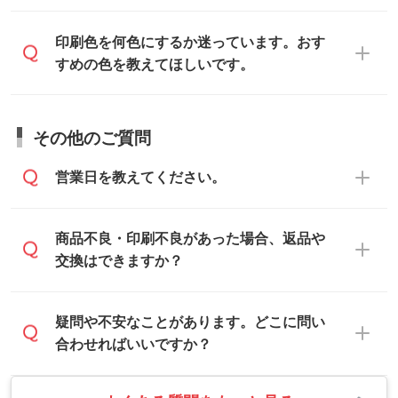
データはお見積・ご注文・
お問い合わせフ
だけます。詳しい手順は「
入稿テンプレー
い。
ォーム
へ添付いただくか、担当スタッフ宛
トの使い方
」をご確認ください。
データ作成でお困りの際には、担当スタッ
印刷色を何色にするか迷っています。おす
にメールでお送りください。
フがサポートいたしますのでお気軽にご相
すめの色を教えてほしいです。
仕上がりに影響しそうな点もチェックいた
談ください。
しますので、データのご相談だけでもお気
お問い合わせフォーム
や、見積/注文フォー
軽にお問い合わせください。
お見積・ご注文・
お問い合わせフォーム
か
ムから添付してお送りください。
その他のご質問
らご相談いただきますと、担当スタッフが
なお、印刷用データの作り方に関する詳細
お客様のご希望や商品の本体色を確認し、
・解像度の低いデータをトレース/調整して
営業日を教えてください。
は、「
完全データ入稿
」をご参照くださ
印刷色をご提案させていただきます。
ほしい
い。
本体色がブラック、ネイビーなど濃色の場
解像度の低い画像や、手書きのイラスト、
合は白色か淡い色の印刷色をおすすめして
営業日は平日の10:00～18:00で、土日祝日
商品不良・印刷不良があった場合、返品や
写真などを、印刷に適したベクターデータ
おります。
はお休みとなります。注文・見積・お問い
交換はできますか？
に変換します。→
詳しく見る
本体色がナチュラルなど淡色の場合、印刷
合わせは、土日祝日でもお送りいただけれ
をくっきりと目立たせたいときは濃い印刷
ば、出社後速やかに対応いたします。
・フルカラーデータを1色に変換してほしい
お手数をお掛けいたしますが、至急担当ス
疑問や不安なことがあります。どこに問い
色が、柔らかい雰囲気にしたいときは淡い
シルク印刷、レーザー彫刻など印刷方法に
タッフまでご連絡ください。商品の状況を
合わせればいいですか？
印刷色が映えます。
あわせて、フルカラーのデータを1色になお
確認し、改めてご案内いたします。
します。→
詳しく見る
また、お選びいただいた印刷色が本体色に