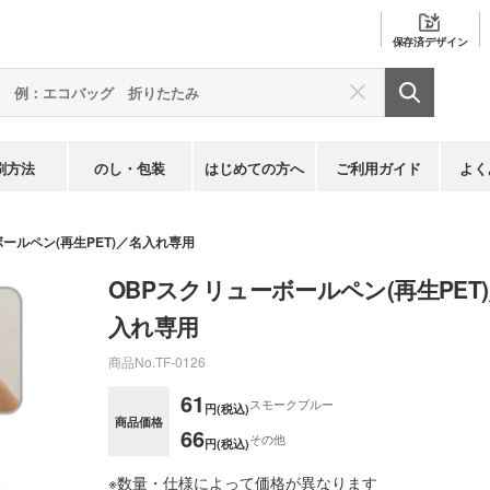
保存済
デザイン
刷方法
のし・包装
はじめての方へ
ご利用ガイド
よく
ールペン(再生PET)／名入れ専用
OBPスクリューボールペン(再生PET
入れ専用
商品No.
TF-0126
61
スモークブルー
円(税込)
商品価格
66
その他
円(税込)
※数量・仕様によって価格が異なります