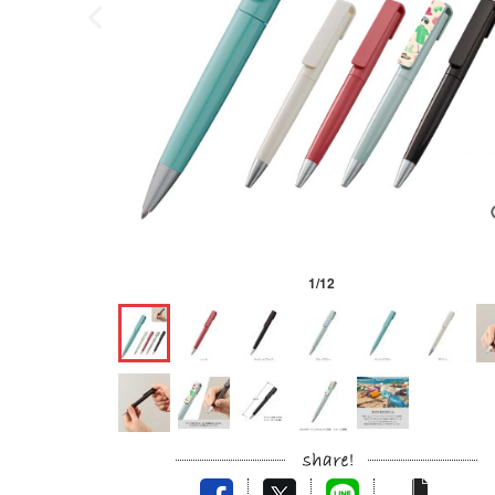
1
/
12