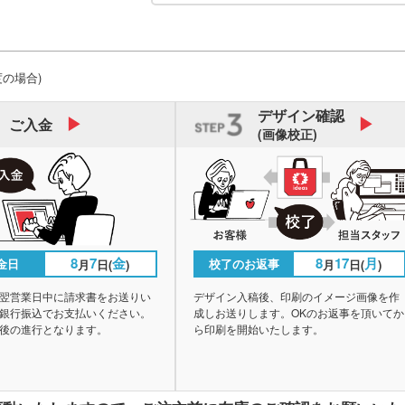
度の場合)
デザイン
確認
ご入金
(画像校正)
8
7
金
8
17
月
金日
校了のお返事
月
日(
)
月
日(
)
翌営業日中に請求書をお送りい
デザイン入稿後、印刷のイメージ画像を作
銀行振込でお支払いください。
成しお送りします。OKのお返事を頂いてか
後の進行となります。
ら印刷を開始いたします。