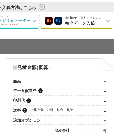
・入稿方法はこちら
見積金額(概算)
商品
--
データ配置料
--
印刷代
--
送料
※
北海道・沖縄・離島 別途
--
追加オプション
--
--
円
税別合計