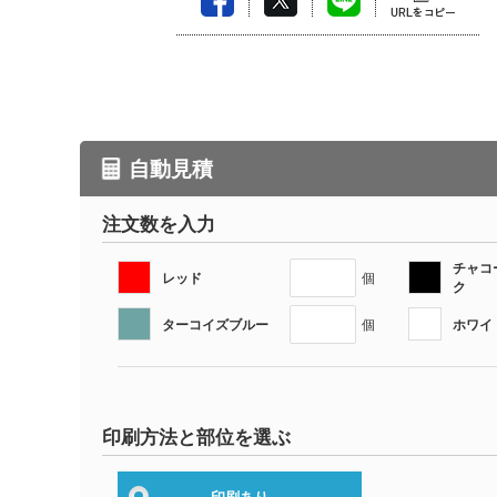
自動見積
注文数を入力
チャコ
レッド
個
ク
ターコイズブルー
ホワイ
個
印刷方法と部位を選ぶ
印刷あり