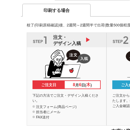
印刷する場合
校了(印刷原稿確認)後、2週間～2週間半で出荷
(数量500個程
注文・
デザイン入稿
8
6
木
ご注文日
ご入
月
日(
)
下記の方法でご注文・デザイン入稿くださ
ご注文から
い。
たします。
ご入金確認
注文フォーム(商品ページ)
担当者にメール
FAX送付