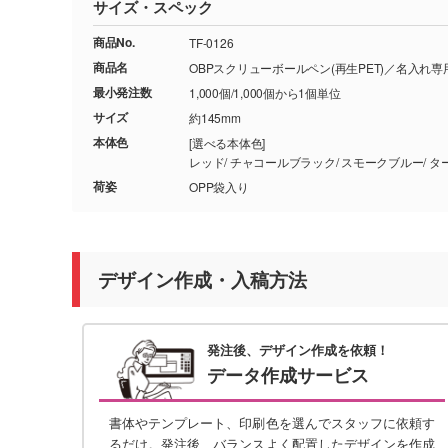
サイズ・スペック
商品No.
TF-0126
商品名
OBPスクリューボールペン(再生PET)／名入れ専
最小発注数
1,000個/1,000個から1個単位
サイズ
約145mm
本体色
[選べる本体色]
荷姿
OPP袋入り
デザイン作成・入稿方法
発注後、デザイン作成を依頼！
データ作成サービス
書体やテンプレート、印刷色を選んでスタッフに依頼す
るだけ。発注後、バランスよく配置したデザインを作成