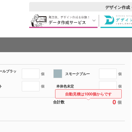
デザイン作成
ールブラッ
スモークブルー
個
個
ト
本体色未定
個
個
自動見積は1000個からです
0
個
合計数