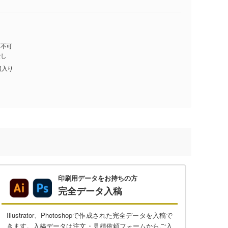
応不可
なし
0個入り
印刷用データをお持ちの方
完全データ入稿
Illustrator、Photoshopで作成された完全データを入稿で
きます。入稿データは注文・見積依頼フォームからご入