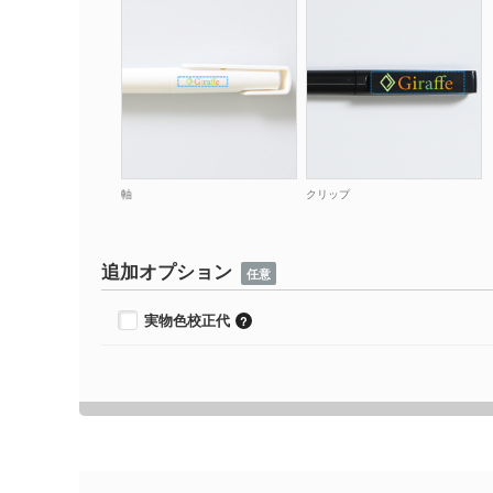
軸
クリップ
追加オプション
任意
実物色校正代