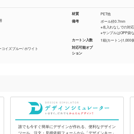
材質
PET他
用
備考
ボール径0.7mm
※名入れなしでの対
※サンプルはOPP袋
カートン入数
1箱(カートン)1,00
対応可能オプ
レッド/ チャコールブラック/ スモークブルー/ ターコイズブルー/ ホワイト
ション
誰でも今すぐ簡単にデザインが作れる、便利なデザイン
ツール。注文・見積依頼フォームから「デザインキー」