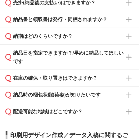
売掛(納品後の支払い)はできますか？
依頼いただいた場合は、翌営業日以降のご連絡
銀行振込のみのご対応となります。
となります。
納品書と領収書は発行・同梱されますか？
基本的には先入金をお願いしておりますが、自
治体・行政機関・学校・病院・上場企業様 な
納期はどのくらいですか？
どの場合は、月末締め翌月末払いに対応可能で
納品書・領収書は ご依頼をいただいた場合の
す。
み発行しております。商品への同梱はしておら
納品日を指定できますか？/早めに納品してほしい
ず、通常はPDFデータをメール添付でお送りし
・印刷する場合(500個程度)
また、卒業・卒園記念品で対策委員会や個人様
です
ます。
ご入金、イメージ画像の校了から約2週間～2
からご注文いただく場合でも、お支払い元が学
原本の郵送をご希望の場合は、担当スタッフま
週間半でご納品いたします。
校や幼稚園・保育園であれば、同様の条件でご
たは注文フォームの『ご注文に関する備考欄』
在庫の確保・取り置きはできますか？
ご希望の納期がある場合は、お問い合わせ・お
対応できる場合がございます。
よりお知らせください。
・商品のみ注文する場合(サンプル購入を含む)
見積もり・ご注文時にその旨をお知らせくださ
ご希望の際は担当スタッフまでお気軽にご相談
ご入金確認後、1～2営業日で出荷いたしま
納品時の梱包状態(荷姿)が知りたいです
い。
ご入金確認後に在庫を確保し、注文確定のご連
ください。
す。
在庫状況や印刷スケジュールを確認のうえ、対
絡を致します。ご入金いただくまで在庫の確保
応が可能かご案内いたします。
配送可能な地域はどこですか？
はできかねますので予めご了承ください。
商品によって異なります。各ページにある商品
納期は商品や数量、印刷方法、ご納品場所、在
また、お急ぎで印刷をご希望の場合は、最短5
詳細の荷姿欄をご確認ください。
庫の有無によって異なります。正確な日程はス
営業日で出荷可能な商品もご用意しておりま
【箱入り】 商品がひとつずつ箱に入っていま
日本全国へお届けが可能です。なお、海外への
タッフまでお問い合わせください。
印刷用デザイン作成／データ入稿に関するご
す。>>
対象商品はこちら
す。(白箱、化粧箱、ブリスターパックなど)
直接納品は行っておりませんので予めご了承く