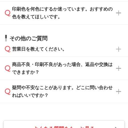
ます。詳しい手順は「
入稿テンプレートの使い
データはお見積・ご注文・
お問い合わせフォー
方
」をご確認ください。
印刷色を何色にするか迷っています。おすすめの
ム
へ添付いただくか、担当スタッフ宛にメール
データ作成でお困りの際には、担当スタッフが
でお送りください。
色を教えてほしいです。
サポートいたしますのでお気軽にご相談くださ
仕上がりに影響しそうな点もチェックいたしま
い。
すので、データのご相談だけでもお気軽にお問
お問い合わせフォーム
や、見積/注文フォーム
お見積・ご注文・
お問い合わせフォーム
からご
その他のご質問
い合わせください。
から添付してお送りください。
相談いただきますと、担当スタッフがお客様の
ご希望や商品の本体色を確認し、印刷色をご提
営業日を教えてください。
なお、印刷用データの作り方に関する詳細は、
・解像度の低いデータをトレース/調整してほ
案させていただきます。
「
完全データ入稿
」をご参照ください。
しい
本体色がブラック、ネイビーなど濃色の場合は
商品不良・印刷不良があった場合、返品や交換は
営業日は平日の10:00～18:00で、土日祝日はお
解像度の低い画像や、手書きのイラスト、写真
白色か淡い色の印刷色をおすすめしておりま
できますか？
休みとなります。注文・見積・お問い合わせ
などを、印刷に適したベクターデータに変換し
す。
は、土日祝日でもお送りいただければ、出社後
ます。→
詳しく見る
本体色がナチュラルなど淡色の場合、印刷をく
疑問や不安なことがあります。どこに問い合わせ
速やかに対応いたします。
お手数をお掛けいたしますが、至急担当スタッ
っきりと目立たせたいときは濃い印刷色が、柔
ればいいですか？
フまでご連絡ください。商品の状況を確認し、
・フルカラーデータを1色に変換してほしい
らかい雰囲気にしたいときは淡い印刷色が映え
改めてご案内いたします。
シルク印刷、レーザー彫刻など印刷方法にあわ
ます。
せて、フルカラーのデータを1色になおしま
お問い合わせフォームをご利用ください。1営
【返品・交換の対象】
す。→
詳しく見る
業日以内に担当スタッフよりメールにてご連絡
また、お選びいただいた印刷色が本体色に合わ
・お届け時に商品が損傷・故障している場合
いたします。
ない場合や仕上がりに影響しそうな場合は、ス