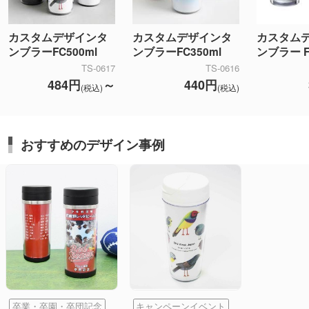
カスタムデザインタ
カスタムデザインタ
カスタム
ンブラーFC500ml
ンブラーFC350ml
ンブラー F
TS-0617
TS-0616
484円
～
440円
(税込)
(税込)
おすすめのデザイン事例
卒業・卒園・卒団記念
キャンペーンイベント