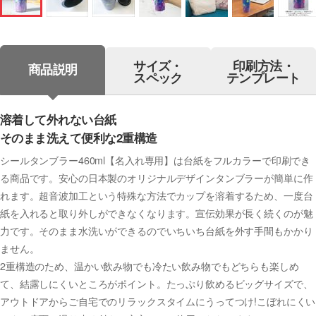
サイズ・
印刷方法・
商品説明
スペック
テンプレート
溶着して外れない台紙
そのまま洗えて便利な2重構造
シールタンブラー460ml【名入れ専用】は台紙をフルカラーで印刷でき
る商品です。安心の日本製のオリジナルデザインタンブラーが簡単に作
れます。超音波加工という特殊な方法でカップを溶着するため、一度台
紙を入れると取り外しができなくなります。宣伝効果が長く続くのが魅
力です。そのまま水洗いができるのでいちいち台紙を外す手間もかかり
ません。
2重構造のため、温かい飲み物でも冷たい飲み物でもどちらも楽しめ
て、結露しにくいところがポイント。たっぷり飲めるビッグサイズで、
アウトドアからご自宅でのリラックスタイムにうってつけ!こぼれにくい