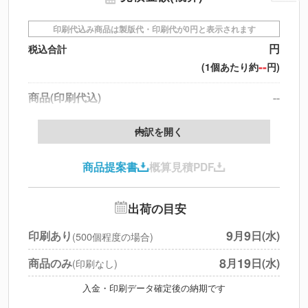
印刷代込み商品は製版代・印刷代が0円と表示されます
円
税込合計
--
(1個あたり約
円)
商品(印刷代込)
--
データ配置料
--
内訳を開く
印刷代
--
商品提案書
概算見積PDF
送料
--
※
北海道・沖縄・離島 別途
追加オプション
--
出荷の目安
円
税別合計
9
9
印刷あり
月
日(水)
(500個程度の場合)
※
上記小計は税別です
8
19
商品のみ
月
日(水)
(印刷なし)
入金・印刷データ確定後の納期です