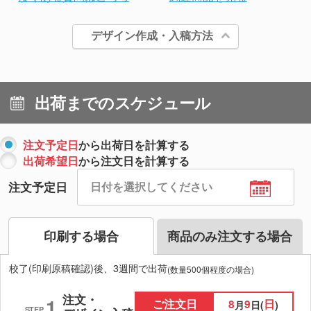
デザイン作成・入稿方法
出荷までのスケジュール
注文予定日
から出荷日を計算する
出荷希望日
から注文日を計算する
注文予定日
印刷する場合
商品のみ注文する場合
校了(印刷原稿確認)後、3週間で出荷
(数量500個程度の場合)
注文・
1
ご注文日
8
9
日
月
日(
)
STEP