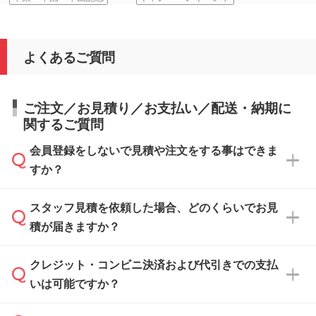
よくあるご質問
ご注文／お見積り／お支払い／配送・納期に
関するご質問
会員登録をしないで見積や注文をする事はできま
すか？
スタッフ見積を依頼した場合、どのくらいでお見
可能です。見積・注文フォームにて『ゲストの
積が届きますか？
まま進む』ボタンからお進みのうえ、ご依頼く
ださい。
クレジット・コンビニ決済および代引きでの支払
通常、翌営業日までにお送りしております。混
いは可能ですか？
雑状況によっては、お時間をいただくこともご
ざいます。予めご了承ください。土日祝日にご