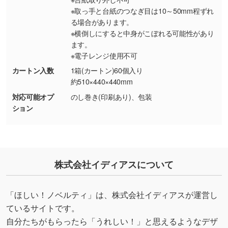
・持っているデータの背景が足りない／塗り足
※取っ手と台紙のつなぎ目は10～50mm程ずれ
しの作り方が分からない
る場合があります。
※横倒しにすると中身がこぼれる可能性があり
印刷したいデータが印刷範囲よりも小さい場
ます。
合、シンプルな色・柄の背景であれば拡張が可
※電子レンジ使用不可
能です。→
詳しく見る
カートン入数
1箱(カートン)60個入り
約510×440×440mm
・デザインにQRコードを入れたい／QRコード
対応可能オプ
のし巻き(印刷あり)、包装
を生成してほしい
ション
URLをご指定いただければ、QRコードを生成
いたします。配置のご相談にも応じています。
→
詳しく見る
株式会社イディアスについて
「ほしい！ノベルティ」は、株式会社イディアスが運営し
ているサイトです。
自分たちがもらったら「うれしい！」と思えるようなデザ