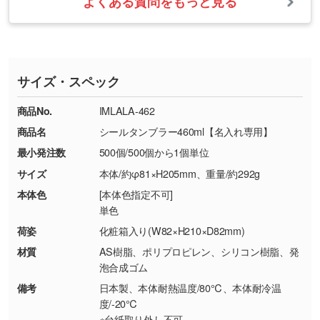
よくある質問をもっと見る
・ご注文と異なる商品が届いた場合
・1色印刷でグラデーションや濃淡を表現した
お急ぎの場合はお電話でのご質問も受け付けて
タッフから別の色をご案内することもございま
・印刷不良があった場合
い
おります。下記電話番号までお問い合わせくだ
す。
※印刷不良は原則として“再印刷”でご対応させ
網点という技法で濃淡を表現することができま
さい。
ていただいております。
す。濃淡の差が分かるデータに調整いたしま
サイズ・スペック
※詳しくは「
商品の良品基準について
」をご覧
す。→
詳しく見る
TEL：0422-29-9911 営業時間10:00～
ください。
18:00(土日祝日除く)
商品No.
IMLALA-462
・コーポレートカラーを使って印刷したい／印
お問い合わせフォームはこちら
商品名
シールタンブラー460ml【名入れ専用】
【返品・交換ができない場合】
刷色にこだわりがある
最小発注数
500個/500個から1個単位
・お客様の元で商品を加工された場合、または
DIC・PANTONEなどのカラーチップの指定や、
商品が破損した場合
現物支給による色指定も承っております。→
詳
サイズ
本体/約φ81×H205mm、重量/約292g
・商品到着後7日以上経過している場合
しく見る
本体色
[本体色指定不可]
・お客様のご都合による返品・交換依頼(商
単色
品・色・数量などの注文間違い等)
・背景がある画像からキャラクター部分だけを
荷姿
化粧箱入り(W82×H210×D82mm)
使いたいです
材質
AS樹脂、ポリプロピレン、シリコン樹脂、発
シンプルな背景のデータや、使いたいキャラク
泡合成ゴム
ター部分の輪郭がはっきりしているデータは切
備考
日本製、本体耐熱温度/80℃、本体耐冷温
り抜き処理が可能です。→
詳しく見る
度/-20℃
※台紙取り外し不可