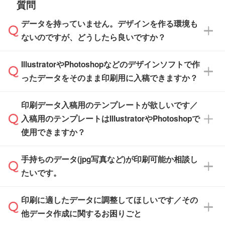
質問
※最短出荷日は商品によって異なります。各商
【袋入り】 商品がひとつずつ袋に入っていま
ださい。
また、商品ページ内の「出荷までのスケジュー
品ページにてご確認ください
す。(透明袋、デザイン袋など)
データを持っていません。デザインを作る環境も
ル」に注文予定日をご入力いただくと、おおよ
【個包装なし】 個包装がされていない状態で
ないのですが、どうしたら良いですか？
その締切日や出荷目安をご確認いただけます。
納品します。
商品在庫や印刷ラインを確保するためにも、商
※化粧箱から白箱への入れ替えや、オリジナル
IllustratorやPhotoshopなどのデザインソフトで作
品が決まりましたらお早めのご発注をお願いい
無料の「
デザインシミュレーター
」を使えば、
箱の作成は原則承っておりません。
たします。
ったデータをそのまま印刷用に入稿できますか？
PCやスマホから簡単にデザインを作成できま
す。スタンプやテンプレートも豊富なので、デ
※土日祝日を除く営業日換算です。
印刷データ入稿用のテンプレートが欲しいです／
ザインソフトがなくても安心です。
IllustratorやPhotoshop、CLIP STUDIOなどのデ
※沖縄・離島は追加日数がかかります。
入稿用のテンプレートはIllustratorやPhotoshopで
ザインソフトでこだわりのデザインを作成した
また、「
データ作成サービス
」もご利用いただ
使用できますか？
い方は、
完全データ入稿
がおすすめです。
けます。ご希望の文言・書体・印刷色をお知ら
「.ai」形式または「.psd」形式で保存し、お見
せいただければ、弊社にて無料でデザインデー
積・ご注文フォームにアップロードしてご入稿
手持ちのデータ(jpg写真など)が印刷可能か相談し
一部商品は入稿用テンプレートのご用意があり
タを1点作成いたします。
ください。
たいです。
ます。各商品ページの『印刷方法・テンプレー
ト』からダウンロードをお願いいたします。
ご入稿後は経験豊富なスタッフがデータに不備
印刷に適したデータに調整してほしいです／その
入稿用のテンプレートはPDF形式ですが、
印刷に適したデータ・解像度かどうか、担当ス
がないかチェックし、お客様と確認してから印
IllustratorやPhotoshopで開いてご利用いただけ
他データ作成に関するお困りごと
タッフが事前に確認いたします。
刷に進みますので、ご安心ください。