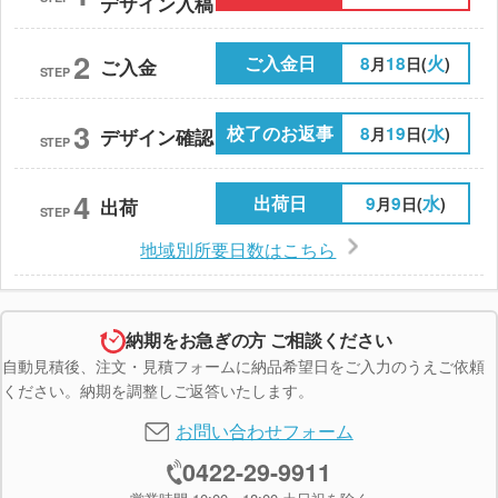
デザイン入稿
2
ご入金日
8
18
火
月
日(
)
ご入金
STEP
3
校了のお返事
8
19
水
月
日(
)
デザイン確認
STEP
4
出荷日
9
9
水
月
日(
)
出荷
STEP
地域別所要日数はこちら
納期をお急ぎの方 ご相談ください
自動見積後、注文・見積フォームに納品希望日をご入力のうえご依頼
ください。納期を調整しご返答いたします。
お問い合わせフォーム
0422-29-9911