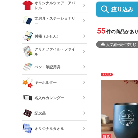
ルミタンブラ
デニムポーチ
オリジナルウェア・アパ
ランチトート
レル
絞り込み
陶器マグカッ
カップ
保冷・保温タ
文房具・ステーショナリ
コスメポーチ
ジュートバッ
ー
オリジナルTシ
55
リネンバッグ
件の商品があ
長袖)
ステンレスマ
クリアボトル
付箋（ふせん）
クボトル
人気
(販売件数)
順
スクエアトー
メモ帳
オリジナルロ
クリアファイル・ファイ
ャツ
ル
水筒・魔法瓶
オリジナル付
ロープハンド
クリップ
ペン・筆記用具
短納期タンブ
オリジナルク
キーホルダー
クリーナー
フリクション
短納期クリア
名入れカレンダー
カードケース
レザーキーホ
ダー・名刺入
多機能ペン(
キーホルダー
記念品
プペン付など)
定規・メジャ
卓上カレンダ
反射板キーホ
オリジナルタオル
レクターキー
万年筆
記念品 タン
短納期文房具・