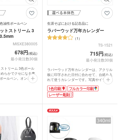
色油性ボールペン
生涯そばにおける記念品に
ットストリーム 3
ラバーウッド万年カレンダー
.5mm
1
MISXE380005
TS-1521
678円
715円
(税込)
(税込)
最小発注数30個
最小発注数30個
トストリーム 3色ボール
ラバーウッド万年カレンダーは、アクリル
、なめらかでクセになる書
板に印字された日付に合わせて、台紙を入
ボールペン。オンオフ問
れて使うカレンダーです。写真やイラスト
黒・赤・青の超・低摩擦
を台紙サイズに合わせて入れれば、自分好
1色印刷
フルカラー印刷
ムインクを搭載していま
みのカレンダーにすることができます。
mmは、適度な太さで普段使
ラバーウッドとは、ゴムの木からゴムの樹
レーザー彫刻
ール径です。ダマになっ
液を採取した後の木材を再利用したエコな
印象のある油性インクで
素材。観葉植物としても人気のゴムの木で
トリームは軽い筆記でく
すが、花言葉は「永久の幸せ」。大切な方
が書けます。
への贈り物にぴったりです。
できるので、企業名や学
色はナチュラルウッドとダークウッドの2
販促効果抜群!おしゃれ
色から選べます。
箱に入れて、周年記念品
長く使える万年カレンダーは、販促効果も
てお渡しするのにおすす
◎。学校の卒業記念や、企業の周年記念な
どにもおススメです。