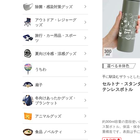
ーボード
食器
除菌・感染対策グッズ
美容・コスメ
ティッシュ・
アウトドア・レジャーグ
ッシュ
短納期キッチ
ッズ
名入れマスク
刷)
コスメポーチ
旅行・カー用品・スポー
収納グッズ
ツ
アウトドア 
ハンド・除菌
夏向け冷感・涼感グッズ
マスク(既製品
靴べら・バッ
トラベルグッ
レジャーバッ
うちわ
保冷剤・冷却
手に馴染むザラっとした
う
セルトナ・スタン
扇子
テンレスボトル
オリジナルう
冬向けあったかグッズ・
ブランケット
既製品扇子（
アニマルグッズ
約300ml容量の普段使
オリジナルブ
ス製ボトル。保温・保冷
食品 ノベルティ
重構造です。表面は手に
っとした質感。シンプル