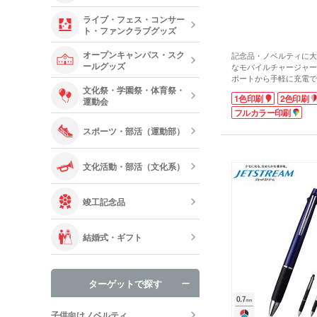
ライブ・フェス・コンサー
ト・ファンクラブグッズ
オープンキャンパス・スク
記念品・ノベルティに大
ールグッズ
なモバイルチャージャー
ポートから手軽に充電で
文化祭・学園祭・体育祭・
入れておけば、外出先で
1色印刷
2色印刷
運動会
心。商品本体への充電中
えたら充電完了のお知ら
フルカラー印刷
スマホへ充電中は青いラ
スポーツ・部活（運動部）
す。
シンプルなデザインのボ
ト・ブラックの2色から
文化活動・部活（文化系）
念品におススメ！ますま
スマートフォンの周辺グ
うれしいノベルティとし
竣工記念品
す。
結婚式・ギフト
ターゲットで探す
子供向けノベルティ