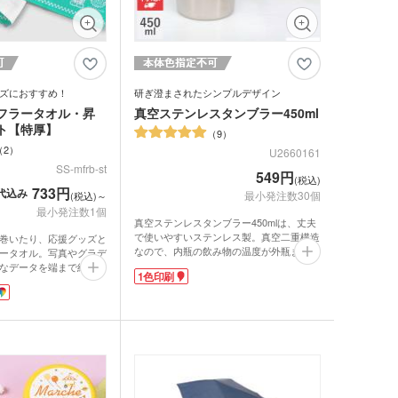
ゴム・修正テープ
ジナルミニハンカチタ
品 時計
ズにおすすめ！
研ぎ澄まされたシンプルデザイン
ジナルスポーツタオル
品 タオル
フラータオル・昇
真空ステンレスタンブラー450ml
ト【特厚】
9
2
ルティタオル
U2660161
品 USBグッズ
SS-mfrb-st
549円
レットケース
(税込)
733円
代込み
最小発注数30個
(税込)～
最小発注数1個
品 防災グッズ
クリーナー
ホクリーナー・マイク
真空ステンレスタンブラー450mlは、丈夫
で使いやすいステンレス製。真空二重構造
ァイバークロス
巻いたり、応援グッズと
なので、内瓶の飲み物の温度が外瓶まで伝
ータオル。写真やグラデ
オ
わらず、飲み頃の温度を保ちます。氷を入
なデータを端まで綺麗に
1色印刷
れてもほとんど結露せず、コースター不
。高級感のある特厚タイ
ホ関連アクセサリー
要。熱い飲み物を入れても本体が熱くなり
かな質感のラビットタッ
にくく、持ちやすいタンブラーです。
のあるコットン素材を使
ミブランケット他
450mlと大きめサイズでも、温度が長持ち
用性も抜群です。
するので長い時間美味しいままで楽しめま
込みの格安価格！フルカ
チボックス・お弁当
すね。
1色のデザインも同価格
フードポット
シンプルデザインなのでお名入れ部分が目
らの小ロットでご注文い
立ち、開業記念や周年記念などロゴが映え
ーツチームやライブ・イ
るので、もらっても喜ばれ長く愛用される
ルグッズにいかがでしょ