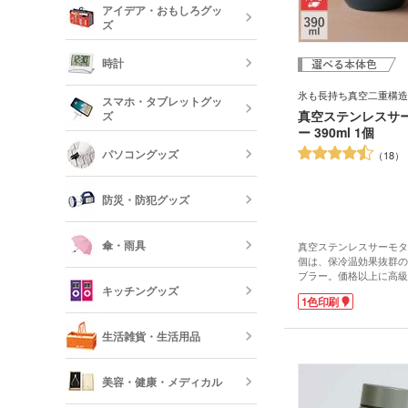
アイデア・おもしろグッ
リー
ズ
クレヨン・色
オリジナルフ
記念品 グラ
時計
短納期ボール
氷も長持ち真空二重構造
オリジナルハ
スマホ・タブレットグッ
記念品 ステ
真空ステンレスサ
ズ
ー・文房具
ー 390ml 1個
時計
パソコングッズ
18
オリジナルバ
記念品 写真
モバイルバッ
フレーム
器
防災・防犯グッズ
短納期オリジ
記念品 印鑑
USBグッズ
ムペン・朱肉
スマホモバイ
傘・雨具
真空ステンレスサーモタンブ
個は、保冷温効果抜群の
防災セット・
ブラー。価格以上に高級
記念品 傘・
キッチングッズ
記念品などのノベルティ
モバイル ス
1色印刷
に馴染む安定感ある丸み
傘
ム。幅の広い口径で飲み
反射板・リフ
もすんなり入ります。冷
生活雑貨・生活用品
短納期スマホ
が泡ごと楽しめる、容量3
グッズ
箸・カトラリ
ジャスで光沢感あるシャ
ネイビー・ブラック・モ
美容・健康・メディカル
らお選びいただけます。
フォトフレー