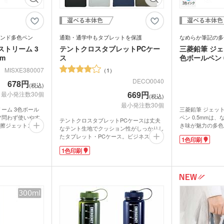
ンド多色ペン
通勤・通学中もタブレットを保護
なめらか筆記の多
ストリーム 3
テントクロスタブレットPCケー
三菱鉛筆 ジェ
m
ス
色ボールペン 0
MISXE380007
1
DECO0040
678円
(税込)
669円
最小発注数30個
(税込)
最小発注数30個
ーム 3色ボール
三菱鉛筆 ジェッ
オフ問わず使いやす
ペン 0.5mmは
テントクロスタブレットPCケースは丈夫
擦ジェットストリ
き味が魅力の多色
なテント生地でクッション性がしっかりし
mのボール径なの
わず使いやすい、
たタブレット・PCケース。ビジネスマン
1色印刷
っかり書くのに最
ジェットストリー
のテレワーク増加とともに、GIGAスクー
味で油性インクの
す。極細の0.5
1色印刷
ル構想で小中学生がタブレットやPCを学
その評判は国内に
いにピッタリなボ
校から家庭へ持ち帰る今、通勤・通学バッ
気!誰もがもらっ
たりかすれやすい
グに収まる保護ケースは必需品!縦型でラ
。
すが、ジェットス
ンドセルにも入れやすく、超軽量でお子さ
名を印刷できま
っきりと濃い描線
までも負担なく持ち運べます。
色ボールペンは、
軸に1色で名入れ
10インチのタブレットやA4サイズがすっ
群!周年記念品や
校名を印刷すれば
ぽり入る大きさ。ノートPCも13インチ程
、オリジナル化粧
なオリジナル化粧
度まで入ります。クリアファイルやメモ、
や卒業記念品とし
手紙が入る外ポケットつき。学習に便利な
めです。