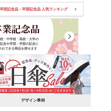
卒団記念品・卒部記念品 人気ランキング
卒業記念品
校・中学校・高校・大学の
記念や卒団・卒部の記念に
入れできる商品を探せます
ンバストートバッグ
～)
ア・ビニールポーチ
バッグ・レジかごバッ
デザイン事例
スチックタンブラー