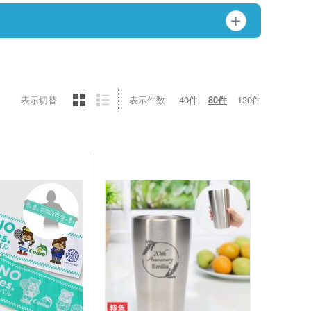
ットポーチ
シェバッグ
スチックマグカップ・
ミボトル・マウンテン
ブーマグカップ
ル（カラビナ付）
期ポーチ
ゃれトートバッグ
ジナルドライTシャツ・
イウェア(半袖・長袖)
ボトル・ポケットボト
表示切替
表示件数
40件
80件
120件
エステルトートバッグ
ネット
ジナルユニフォーム
ルホルダー・ペットボ
ホルダー
期付箋（ふせん）
トフレーム
ュメントファイル・そ
ファイル
立て・トレイ
ペン(単色)
クカバー・ルーペ・し
キーホルダー・ウッド
ホルダー
ープペン
・レターカッター・ホ
カレンダー
キス他
カー・蛍光ペン
品 ボトル・水筒