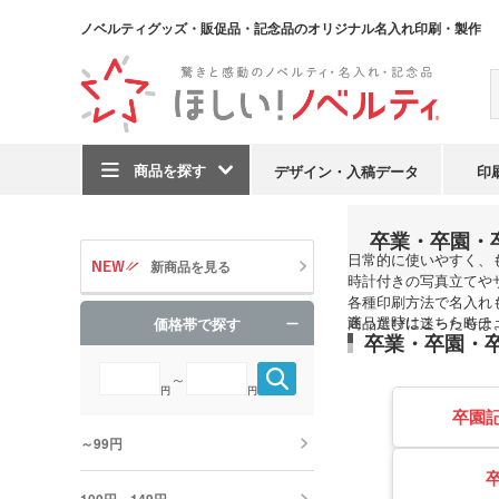
ノベルティグッズ・販促品・記念品のオリジナル名入れ印刷・製作
商品を探す
デザイン・入稿データ
印
卒業・卒園・
TOP
目的・シーンで
日常的に使いやすく、
新商品を見る
時計付きの写真立てや
各種印刷方法で名入れ
迷った時はこちらもチェ
商品選びに迷った時は
価格帯で探す
卒業・卒園・
～
円
円
卒園記
～99円
100円～149円