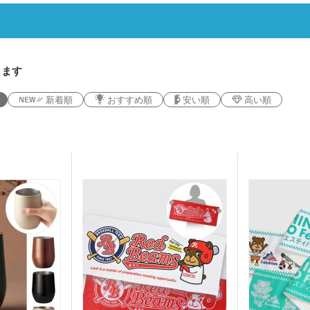
ー
デザインタンブラー）
本革・レザー調ポーチ
フラ
バッグ
サコッシュ
マル
プ・磁器マグ
プラ
ガラスマグカップ
ステンレスボトル・マグボ
アル
バン
ンブラー
スマホショルダー・スマホ
トル
ボト
短納
グ・コットン
ポーチ
デニムバッグ
おし
ャツ(半袖・
オリジナルポロシャツ(半
オリ
ります
袖・長袖)
ドラ
グカップ
湯のみ
・プラスチッ
スープジャー・フードポッ
ミニ
ト
ル
オーガニックコットンバッ
新着順
おすすめ順
安い順
高い順
ト
ポリ
ノート・手帳
マグ
ンT・長袖Tシ
グ
オリジナルキッズウェア
オリ
オリジナルグラス・ビアグ
ボト
ラス
トル
箋
ノベルティ付箋
短納
短納期エコバッグ・トート
バインダー・クリップボー
ルバッグ
フォ
バッグ・巾着
ド
名入れクリアファイル（箔
ドキ
ラー・ボトル
リアファイル
押し・シルク）
の他
ペンケース・筆箱
ペン
ジェットストリーム
ボール
ファイル
・カードホル
ブッ
ケース・マルチケース
ルダー・革製
メタルキーホルダー・金属
木製
れ
おり
タッチ・シャー
製キーホルダー
キー
多色ペン
シャ
印鑑・印鑑ケース・スタン
電卓
ー
ー
壁掛けカレンダー
万年
ルダー・リフ
プ
ッチ
ホルダー
サインペン・筆ペン
マー
ブラー
記念品 マグカップ
記念
ステーショナ