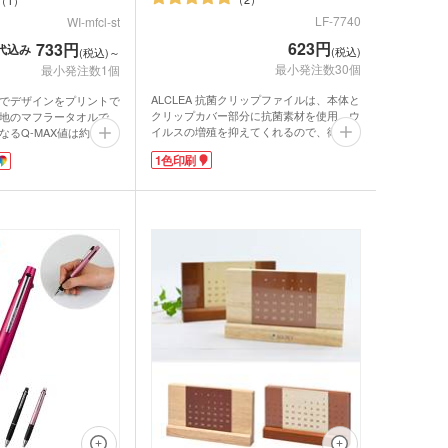
1
LF-7740
WI-mfcl-st
623円
733円
代込み
(税込)
(税込)～
最小発注数30個
最小発注数1個
ALCLEA 抗菌クリップファイルは、本体と
でデザインをプリントで
クリップカバー部分に抗菌素材を使用。ウ
地のマフラータオルで
イルスの増殖を抑えてくれるので、衛生的
るQ-MAX値は約0.2
に使えて安心です。OPP袋入りでファイル
ほんのりと冷たさを感じ
1色印刷
に直接触れずに配布できます。A4サイズ
て使う必要がなく、気軽
の用紙がしっかり収まる大きさなので、持
きるアイテムです。
ち運ぶ際に紙が折れてしまう心配がありま
るパイル生地なので実用
せん。立ちながらでも記入しやすいよう
きやすいサイズ感で、ス
に、表紙を360°折り返すことができます。
スなどのレジャーシーン
表紙・内面・内ポケット部分に1色で名入
ラブチームのロゴやオリ
れできます。表紙に大きくロゴや企業名を
ーなどを印刷した、オリ
印刷すれば、貰った人の印象にも残りやす
におすすめです。
くなりますよ。内面や内ポケット部分にさ
りげなく名入れするのもオシャレですね。
展示会や講演会などのイベントをはじめ、
薬局やクリニックの内覧会のノベルティに
もピッタリです。