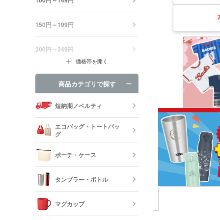
150円～199円
200円～249円
価格帯を開く
商品カテゴリで探す
短納期ノベルティ
エコバッグ・トートバッ
グ
ポーチ・ケース
エコバッグ・
ッグ
タンブラー・ボトル
キャンバスポ
巾着・リュッ
マグカップ
ック
ステンレスタ