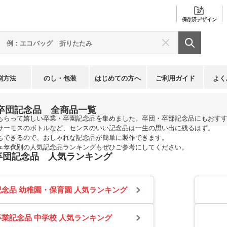
保存済
デザイン
刷方法
のし・包装
はじめての方へ
ご利用ガイド
よく
卒団記念品 全商品一覧
探す
卒業・卒園・卒団記念品
もらって嬉しい卒業・卒園記念品を集めました。卒団・卒部記念品にもおす
サーモスのボトルなど、センスのいい記念品は一生の思い出に残るはず。
もできるので、おしゃれな記念品が簡単に製作できます。
ック!
、年代別の人気記念品ランキングもぜひご参考にしてください。
卒団記念品 人気ランキング
念品 幼稚園・保育園 人気ランキング
卒業記念品 中学校 人気ランキング