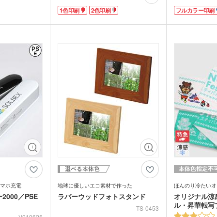
のカップがすっぽり収まります。デスク周
缶は、手になじむ
ウォーマー他
をワンポイントで
1色印刷
2色印刷
フルカラー印刷
りに置いていても結露で水浸しになる心配
にフルカラーで印
ノベルティに。印
がありません。シンプルなブラック・シル
リティの高いグッ
食料品・調味料（グルメギ
菓子
の回転シルク印刷
バー・ホワイトの3色のご用意。本体色が
糖は選べる全7種
フト・既製品）
分かりやすい化粧箱入りです。
色味を合わせても
印刷面が広く、日常的にお使いいただけて
を食べ終わったあ
ロゴが目に入りやすいため、キャラクター
く使えます。
グッズや物販用におすすめです。
美術館や水族館な
ジナルグッズとし
校の周年記念品、
幅広いシーンに人
作できます。
マホ充電
地球に優しいエコ素材で作った
ほんのり冷たいオ
000／PSE
ラバーウッドフォトスタンド
オリジナル涼
ル・昇華転写
TS-0453
V010625