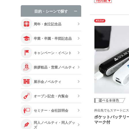
1色印刷
なデザインです。
手袋・ネック
ショップやブランドロゴ
入れるだけでおしゃれな
目的・シーンで探す
オリジナルお
刷範囲が広く存在感抜群
にも対応しています。
周年・創立記念品
卒業・卒園・卒団記念品
キャンペーン・イベント
挨拶粗品・営業ノベルティ
展示会ノベルティ
オープン記念・内覧会
セミナー・会社説明会
外出先でもスマートにス
ポケットバッテリー2
マーク付
同人ノベルティ・同人グッ
ズ