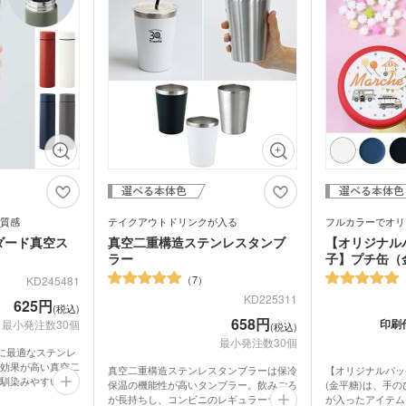
ライト・ランタン
ウェ
キッチン 消耗品
キッ
ご対応。1枚からの小ロットでご注文いた
うか。
だけます。
健康グッズ
ミラ
ボックスティ
掃除・洗濯グッズ
バス
ングッズ
(オリジナル印
マスク(既製品)
マス
名入
マスクケース
刷)
ドライバー・工具
消臭
レジャーシート・折りたた
食器・調理器具
ラン
みチェア
関連グッズ
メディカル・エチケットグ
)
日傘(
ッズ
グハンガー他
ズ
カー用品
スポ
グ
マルチツール・双眼鏡他
パック・氷の
ハンディファン・ハンディ
質感
テイクアウトドリンクが入る
フルカラーでオリ
クー
扇風機
ダード真空ス
真空二重構造ステンレスタンブ
【オリジナル
ラー
子】プチ缶（
ちわ
ノベルティうちわ
7
KD245481
KD225311
625円
(税込)
名入れ扇子）
658円
印刷
最小発注数30個
(税込)
最小発注数30個
いに最適なステンレ
ランケット
ノベルティブランケット
カイ
効果が高い真空二
真空二重構造ステンレスタンブラーは保冷
【オリジナルパッ
馴染みやすいザラ
保温の機能性が高いタンブラー。飲みごろ
(金平糖)は、手
ながらもおしゃれ
が長持ちし、コンビニのレギュラーサイズ
が入ったアイテム