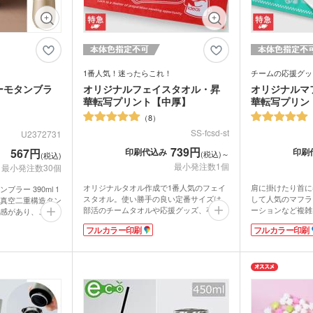
鉛筆・鉛筆
ペンセット・文具セット
消し
オリ
ェイスタオル
オリジナルハンカチタオル
オル
ス
記念品 バッグ
記念
ペン
1番人気！迷ったらこれ！
チームの応援グッ
ンドタオル
オリジナルマフラータオル
オリ
ーショナリ
記念品 ボールペン・筆記
記念
ーモタンブラ
オリジナルフェイスタオル・昇
オリジナルマ
具
華転写プリント【中厚】
華転写プリン
電波時計
8
スタオル
名入れタオル・粗品タオル
ノベ
立て・フォト
記念品 モバイルバッテリ
記念
テリー・充電
SS-fcsd-st
U2372731
ー・充電器
タッチペン
タブ
739円
印刷代込み
印刷
567円
(税込)～
(税込)
ナルタオル
ケース・ネー
最小発注数1個
最小発注数30個
記念品 キーホルダー
記念
マウスパッド
PC
スマ
ルスタンド
イヤホン・スピーカー
ロフ
オリジナルタオル作成で1番人気のフェイ
肩に掛けたり首に
ラー 390ml 1
スタオル。使い勝手の良い定番サイズは、
して人気のマフラ
真空二重構造タン
ライト・LEDライト・懐中
非常持出袋
ラジ
部活のチームタオルや応援グッズ、卒業記
ーションなど複雑
感があり、ご成約
電灯
日傘
念品、アーティストグッズ製作におすすめ
プリントできます
に大人気です。手
マホケース
スマホリング
スマ
フルカラー印刷
フルカラー印刷
です。
プは表面がなめら
をおびたフォル
傘カバー・雨具
表面は写真やイラストが綺麗に印刷できる
チ。裏面は吸水性
やすく、大きな氷
レクター
防犯ブザー・ホイッスル
アル
マイクロファイバー素材。端までフルカラ
用しているので実
たい缶ビール1本
・タブレット
ーでプリントできます。裏面は吸水性のあ
表示価格は印刷代
90mlです。ゴー
ラン
るコットン素材で実用性抜群。かさ張りに
ラーのデザインも
ー・スプーン
オリジナル コースター
ンパンゴールド・
箱・
くい中厚タイプは日常使いに最適です。表
でご対応。1枚か
カブラウン4色か
示価格は印刷代込みの格安価格！フルカラ
ただけます。スポ
ム・ピクチャ
ーのデザインも1色のデザインも同価格で
ベントのオリジナ