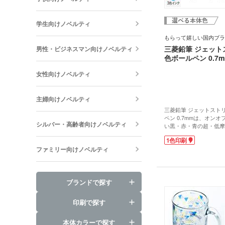
学生向けノベルティ
もらって嬉しい国内ブラ
三菱鉛筆 ジェット
男性・ビジネスマン向けノベルティ
色ボールペン 0.7m
女性向けノベルティ
主婦向けノベルティ
三菱鉛筆 ジェットストリ
ペン 0.7mmは、オン
シルバー・高齢者向けノベルティ
い黒・赤・青の超・低摩
ームインク搭載。0.7m
1色印刷
で、書類などに文字をし
ファミリー向けノベルティ
適です。なめらかな書き
イメージが覆されます。
とどまらず海外でも大人
て嬉しいノベルティです
ブランドで探す
軸に1色で企業名や学校
す。普段使いしやすい多
名入れすれば宣伝効果抜
印刷で探す
卒業記念品にピッタリな
箱入れもできます。
本体カラーで探す