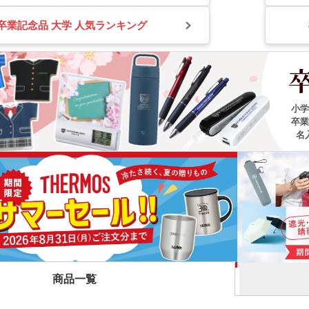
卒業記念品 大学 人気ランキング
小学
卒業
名
折りたたみバ
コットントートバッグ(～
キャ
7oz)
(8oz
ーチ
ポリエステルポーチ
クリ
ク・ナップサ
保冷
商品一覧
不織布トートバッグ
グ
ンブラー・ア
台紙タンブラー（カスタム
プラ