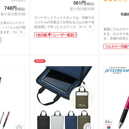
561円
(税込)
748円
最小発注数30個
(税込)
最小発注数30個
印刷
ラバーウッドフォトスタンドは、印刷でオ
リジナルの写真立てが作れるゴムの木を有
人気のコンパクト
効活用して作ったエコグッズ。ラバーウッ
。パソコンのUSB
表面にフルカラー
ドならではの、ぬくもりと上質感が楽しめ
きます。カバンに
きる、ひんやり生
1色印刷
レーザー彫刻
ます。
の電池切れも安
す。冷感の目安とな
L判サイズ対応のなので、入学・卒業・卒
は赤、ランプが消
で、触れたときに
園など節目の思い出写真を飾ったりする記
せです。商品から
フルカラー印刷
られます。濡らし
念品や贈答用に人気があります。1色印刷
ンプが点灯しま
に熱中症対策がで
とレーザー彫刻印刷が可能。広めの印刷範
裏面は吸水性のあ
囲なのでロゴが目立ちますよ。
ディは、ホワイ
性も抜群！首に巻
飾りたい写真に合わせ、縦位置でも横位置
選べます。卒業記
ポーツ観戦やフェ
でも使えるデザインです。
すニーズが高まる
で活躍します。ク
ッズは、もらって
ジナルキャラクタ
て人気急上昇中で
ジナルグッズ作成