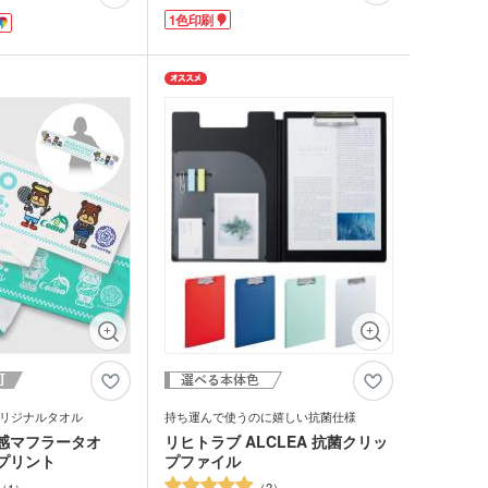
ないように工夫されたネイルガード付。
マットな質感。缶の天面
1色印刷
お色はブラック・ネイビー・カーキベージ
刷できるので、オリジナ
ュの3色をご用意しました。お名入れがで
ズを作成できます。金平
きますのでノベルティなど販促品にご活用
類。缶と中身の金平糖の
いただけます。
おしゃれですね。金平糖
とは、小物入れとして長
【仕様変更のお知らせ】
2023年6月入荷分より、①天面の形状 ②金
どのレジャー施設のオリ
具 の仕様が変更になりました。
てはもちろん、企業や学
結婚式のプチギフトなど
気!小ロット100個から制
リジナルタオル
持ち運んで使うのに嬉しい抗菌仕様
感マフラータオ
リヒトラブ ALCLEA 抗菌クリッ
プリント
プファイル
2