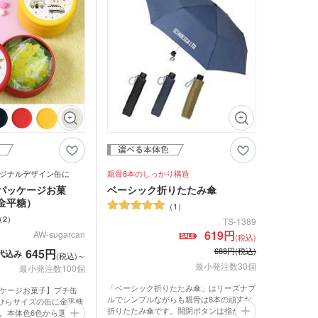
ットティッシュ
人気の商品です。
チン雑貨
ー
グッズ
クケース
れマスク(オリジナル印
・芳香剤・アロマ
タン
UV対策)
ーツ
ジナルデザイン缶に
親骨8本のしっかり構造
ルタオル
パッケージお菓
ベーシック折りたたみ傘
金平糖）
1
2
TS-1389
619円
AW-sugarcan
(税込)
688円(税込)
645円
代込み
(税込)～
最小発注数30個
最小発注数100個
ロ・湯たんぽ
「ベーシック折りたたみ傘」はリーズナブ
ケージお菓子】プチ缶
ルでシンプルながらも親骨は8本の頑丈な
のひらサイズの缶に金平糖
折りたたみ傘です。開閉ボタンは指が痛く
。本体色6色から選べる