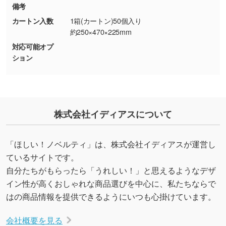
備考
り抜き処理が可能です。→
詳しく見る
カートン入数
1箱(カートン)50個入り
約250×470×225mm
・持っているデータの背景が足りない／塗り足
対応可能オプ
しの作り方が分からない
ション
印刷したいデータが印刷範囲よりも小さい場
合、シンプルな色・柄の背景であれば拡張が可
能です。→
詳しく見る
・デザインにQRコードを入れたい／QRコード
株式会社イディアスについて
を生成してほしい
URLをご指定いただければ、QRコードを生成
「ほしい！ノベルティ」は、株式会社イディアスが運営し
いたします。配置のご相談にも応じています。
ているサイトです。
→
詳しく見る
自分たちがもらったら「うれしい！」と思えるようなデザ
イン性が高くおしゃれな商品選びを中心に、私たちならで
はの商品情報を提供できるようにいつも心掛けています。
会社概要を見る