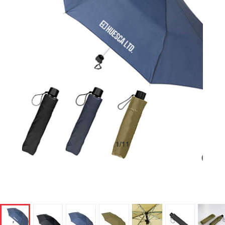
1
/
11