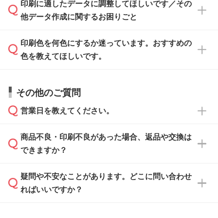
印刷に適したデータに調整してほしいです／その
入稿用のテンプレートはPDF形式ですが、
印刷に適したデータ・解像度かどうか、担当ス
がないかチェックし、お客様と確認してから印
IllustratorやPhotoshopで開いてご利用いただけ
他データ作成に関するお困りごと
タッフが事前に確認いたします。
刷に進みますので、ご安心ください。
ます。詳しい手順は「
入稿テンプレートの使い
データはお見積・ご注文・
お問い合わせフォー
方
」をご確認ください。
印刷色を何色にするか迷っています。おすすめの
ム
へ添付いただくか、担当スタッフ宛にメール
データ作成でお困りの際には、担当スタッフが
でお送りください。
色を教えてほしいです。
サポートいたしますのでお気軽にご相談くださ
仕上がりに影響しそうな点もチェックいたしま
い。
すので、データのご相談だけでもお気軽にお問
お問い合わせフォーム
や、見積/注文フォーム
お見積・ご注文・
お問い合わせフォーム
からご
その他のご質問
い合わせください。
から添付してお送りください。
相談いただきますと、担当スタッフがお客様の
ご希望や商品の本体色を確認し、印刷色をご提
営業日を教えてください。
なお、印刷用データの作り方に関する詳細は、
・解像度の低いデータをトレース/調整してほ
案させていただきます。
「
完全データ入稿
」をご参照ください。
しい
本体色がブラック、ネイビーなど濃色の場合は
商品不良・印刷不良があった場合、返品や交換は
営業日は平日の10:00～18:00で、土日祝日はお
解像度の低い画像や、手書きのイラスト、写真
白色か淡い色の印刷色をおすすめしておりま
できますか？
休みとなります。注文・見積・お問い合わせ
などを、印刷に適したベクターデータに変換し
す。
は、土日祝日でもお送りいただければ、出社後
ます。→
詳しく見る
本体色がナチュラルなど淡色の場合、印刷をく
疑問や不安なことがあります。どこに問い合わせ
速やかに対応いたします。
お手数をお掛けいたしますが、至急担当スタッ
っきりと目立たせたいときは濃い印刷色が、柔
ればいいですか？
フまでご連絡ください。商品の状況を確認し、
・フルカラーデータを1色に変換してほしい
らかい雰囲気にしたいときは淡い印刷色が映え
改めてご案内いたします。
シルク印刷、レーザー彫刻など印刷方法にあわ
ます。
せて、フルカラーのデータを1色になおしま