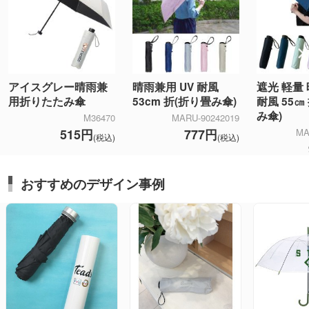
アイスグレー晴雨兼
晴雨兼用 UV 耐風
遮光 軽量
用折りたたみ傘
53cm 折(折り畳み傘)
耐風 55㎝
み傘)
M36470
MARU-90242019
515円
777円
MA
(税込)
(税込)
おすすめのデザイン事例