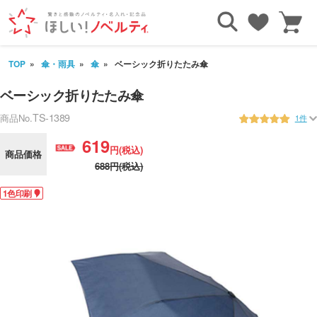
TOP
傘・雨具
傘
ベーシック折りたたみ傘
ベーシック折りたたみ傘
TS-1389
商品No.
1件
619
円(税込)
商品価格
688円(税込)
1色印刷