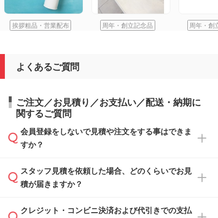
挨拶粗品・営業配布
周年・創立記念品
周年・創
よくあるご質問
ご注文／お見積り／お支払い／配送・納期に
関するご質問
会員登録をしないで見積や注文をする事はできま
すか？
スタッフ見積を依頼した場合、どのくらいでお見
可能です。見積・注文フォームにて『ゲストの
積が届きますか？
まま進む』ボタンからお進みのうえ、ご依頼く
ださい。
クレジット・コンビニ決済および代引きでの支払
通常、翌営業日までにお送りしております。混