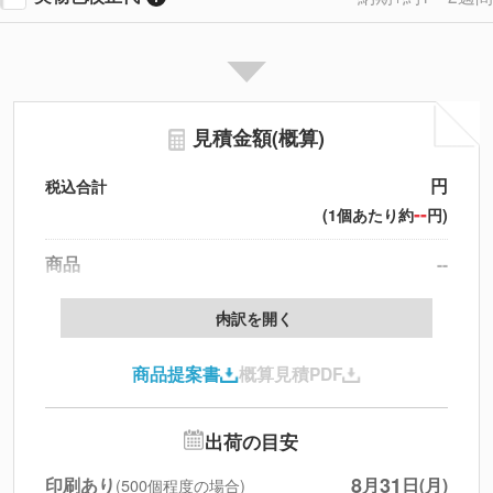
見積金額(概算)
円
税込合計
--
(1個あたり約
円)
商品
--
製版代
--
内訳を開く
印刷代
--
商品提案書
概算見積PDF
送料
--
※
北海道・沖縄・離島 別途
追加オプション
--
出荷の目安
円
税別合計
8
31
印刷あり
月
日(月)
(500個程度の場合)