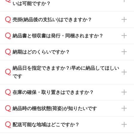
いは可能ですか？
雑状況によっては、お時間をいただくこともご
ざいます。予めご了承ください。土日祝日にご
売掛(納品後の支払い)はできますか？
依頼いただいた場合は、翌営業日以降のご連絡
銀行振込のみのご対応となります。
となります。
納品書と領収書は発行・同梱されますか？
基本的には先入金をお願いしておりますが、自
治体・行政機関・学校・病院・上場企業様 な
納期はどのくらいですか？
どの場合は、月末締め翌月末払いに対応可能で
納品書・領収書は ご依頼をいただいた場合の
す。
み発行しております。商品への同梱はしておら
納品日を指定できますか？/早めに納品してほしい
ず、通常はPDFデータをメール添付でお送りし
・印刷する場合(500個程度)
また、卒業・卒園記念品で対策委員会や個人様
です
ます。
ご入金、イメージ画像の校了から約2週間～2
からご注文いただく場合でも、お支払い元が学
原本の郵送をご希望の場合は、担当スタッフま
週間半でご納品いたします。
校や幼稚園・保育園であれば、同様の条件でご
たは注文フォームの『ご注文に関する備考欄』
在庫の確保・取り置きはできますか？
ご希望の納期がある場合は、お問い合わせ・お
対応できる場合がございます。
よりお知らせください。
・商品のみ注文する場合(サンプル購入を含む)
見積もり・ご注文時にその旨をお知らせくださ
ご希望の際は担当スタッフまでお気軽にご相談
ご入金確認後、1～2営業日で出荷いたしま
納品時の梱包状態(荷姿)が知りたいです
い。
ご入金確認後に在庫を確保し、注文確定のご連
ください。
す。
在庫状況や印刷スケジュールを確認のうえ、対
絡を致します。ご入金いただくまで在庫の確保
応が可能かご案内いたします。
配送可能な地域はどこですか？
はできかねますので予めご了承ください。
商品によって異なります。各ページにある商品
納期は商品や数量、印刷方法、ご納品場所、在
また、お急ぎで印刷をご希望の場合は、最短5
詳細の荷姿欄をご確認ください。