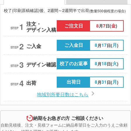
校了(印刷原稿確認)後、2週間～2週間半で出荷
(数量500個程度の場合)
注文・
1
ご注文日
8
7
金
月
日(
)
STEP
デザイン入稿
2
ご入金日
8
17
月
月
日(
)
ご入金
STEP
3
校了のお返事
8
18
火
月
日(
)
デザイン確認
STEP
4
出荷日
8
31
月
月
日(
)
出荷
STEP
地域別所要日数はこちら
納期をお急ぎの方 ご相談ください
自動見積後、注文・見積フォームに納品希望日をご入力のうえご依頼