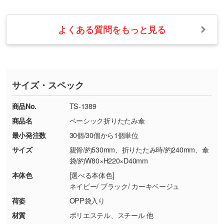
お問い合わせフォームをご利用ください。1営
【返品・交換の対象】
す。→
詳しく見る
業日以内に担当スタッフよりメールにてご連絡
また、お選びいただいた印刷色が本体色に合わ
・お届け時に商品が損傷・故障している場合
いたします。
ない場合や仕上がりに影響しそうな場合は、ス
よくある質問をもっと見る
・ご注文と異なる商品が届いた場合
・1色印刷でグラデーションや濃淡を表現した
お急ぎの場合はお電話でのご質問も受け付けて
タッフから別の色をご案内することもございま
・印刷不良があった場合
い
おります。下記電話番号までお問い合わせくだ
す。
※印刷不良は原則として“再印刷”でご対応させ
網点という技法で濃淡を表現することができま
さい。
ていただいております。
す。濃淡の差が分かるデータに調整いたしま
サイズ・スペック
※詳しくは「
商品の良品基準について
」をご覧
す。→
詳しく見る
TEL：0422-29-9911 営業時間10:00～
ください。
18:00(土日祝日除く)
商品No.
TS-1389
・コーポレートカラーを使って印刷したい／印
お問い合わせフォームはこちら
商品名
ベーシック折りたたみ傘
【返品・交換ができない場合】
刷色にこだわりがある
最小発注数
30個/30個から1個単位
・お客様の元で商品を加工された場合、または
DIC・PANTONEなどのカラーチップの指定や、
商品が破損した場合
現物支給による色指定も承っております。→
詳
サイズ
親骨/約530mm、折りたたみ時/約240mm、傘
・商品到着後7日以上経過している場合
しく見る
袋/約W80×H220×D40mm
・お客様のご都合による返品・交換依頼(商
本体色
[選べる本体色]
品・色・数量などの注文間違い等)
・背景がある画像からキャラクター部分だけを
ネイビー/ ブラック/ カーキベージュ
使いたいです
荷姿
OPP袋入り
シンプルな背景のデータや、使いたいキャラク
材質
ポリエステル、スチール 他
ター部分の輪郭がはっきりしているデータは切