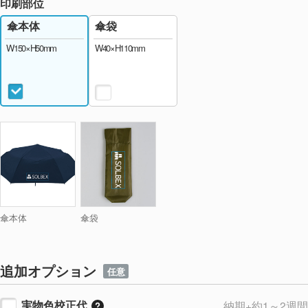
印刷部位
傘袋
傘本体
W40×H110mm
W150×H50mm
傘本体
傘袋
追加オプション
任意
実物色校正代
納期+約1～2週間