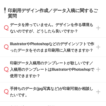
庫の有無によって異なります。正確な日程はス
営業日で出荷可能な商品もご用意しておりま
【箱入り】 商品がひとつずつ箱に入っていま
日本全国へお届けが可能です。なお、海外への
タッフまでお問い合わせください。
印刷用デザイン作成／データ入稿に関するご
す。>>
対象商品はこちら
す。(白箱、化粧箱、ブリスターパックなど)
直接納品は行っておりませんので予めご了承く
質問
※最短出荷日は商品によって異なります。各商
【袋入り】 商品がひとつずつ袋に入っていま
ださい。
また、商品ページ内の「出荷までのスケジュー
品ページにてご確認ください
す。(透明袋、デザイン袋など)
データを持っていません。デザインを作る環境も
ル」に注文予定日をご入力いただくと、おおよ
【個包装なし】 個包装がされていない状態で
ないのですが、どうしたら良いですか？
その締切日や出荷目安をご確認いただけます。
納品します。
商品在庫や印刷ラインを確保するためにも、商
※化粧箱から白箱への入れ替えや、オリジナル
IllustratorやPhotoshopなどのデザインソフトで作
品が決まりましたらお早めのご発注をお願いい
無料の「
デザインシミュレーター
」を使えば、
箱の作成は原則承っておりません。
たします。
ったデータをそのまま印刷用に入稿できますか？
PCやスマホから簡単にデザインを作成できま
す。スタンプやテンプレートも豊富なので、デ
※土日祝日を除く営業日換算です。
印刷データ入稿用のテンプレートが欲しいです／
ザインソフトがなくても安心です。
IllustratorやPhotoshop、CLIP STUDIOなどのデ
※沖縄・離島は追加日数がかかります。
入稿用のテンプレートはIllustratorやPhotoshopで
ザインソフトでこだわりのデザインを作成した
また、「
データ作成サービス
」もご利用いただ
使用できますか？
い方は、
完全データ入稿
がおすすめです。
けます。ご希望の文言・書体・印刷色をお知ら
「.ai」形式または「.psd」形式で保存し、お見
せいただければ、弊社にて無料でデザインデー
積・ご注文フォームにアップロードしてご入稿
手持ちのデータ(jpg写真など)が印刷可能か相談し
一部商品は入稿用テンプレートのご用意があり
タを1点作成いたします。
ください。
たいです。
ます。各商品ページの『印刷方法・テンプレー
ト』からダウンロードをお願いいたします。
ご入稿後は経験豊富なスタッフがデータに不備