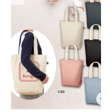
1
/
20