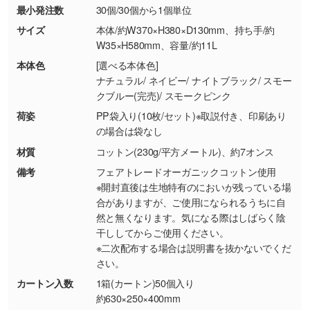
最小発注数
30個/30個から1個単位
・お客様の元で商品を加工された場合、または
DIC・PANTONEなどのカラーチップの指定や、
商品が破損した場合
現物支給による色指定も承っております。→
詳
サイズ
本体/約W370×H380×D130mm、持ち手/約
・商品到着後7日以上経過している場合
しく見る
W35×H580mm、容量/約11L
・お客様のご都合による返品・交換依頼(商
本体色
[選べる本体色]
品・色・数量などの注文間違い等)
・背景がある画像からキャラクター部分だけを
ナチュラル/ ネイビー/ ナイトブラック/ スモー
クブルー(完売)/ スモークピンク
使いたいです
シンプルな背景のデータや、使いたいキャラク
荷姿
PP袋入り(10枚/セット)※取説付き、印刷あり
ター部分の輪郭がはっきりしているデータは切
の場合は袋なし
り抜き処理が可能です。→
詳しく見る
材質
コットン(230g/平方メートル)、約7オンス
備考
フェアトレードオーガニックコットン使用
・持っているデータの背景が足りない／塗り足
※開封直後は生地特有のにおいが残っている場
しの作り方が分からない
合がありますが、ご使用になられるうちに自
然と無くなります。気になる際はしばらく陰
印刷したいデータが印刷範囲よりも小さい場
干ししてからご使用ください。
合、シンプルな色・柄の背景であれば拡張が可
※二次配布する場合は説明書を抜かないでくだ
能です。→
詳しく見る
さい。
カートン入数
1箱(カートン)50個入り
・デザインにQRコードを入れたい／QRコード
約630×250×400mm
を生成してほしい