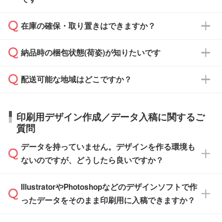
ご入金、イメージ画像の校了から約2週間～2
からご注文いただく場合でも、お支払い元が学
原本の郵送をご希望の場合は、担当スタッフま
週間半でご納品いたします。
校や幼稚園・保育園であれば、同様の条件でご
たは注文フォームの『ご注文に関する備考欄』
在庫の確保・取り置きはできますか？
ご希望の納期がある場合は、お問い合わせ・お
対応できる場合がございます。
よりお知らせください。
・商品のみ注文する場合(サンプル購入を含む)
見積もり・ご注文時にその旨をお知らせくださ
ご希望の際は担当スタッフまでお気軽にご相談
ご入金確認後、1～2営業日で出荷いたしま
納品時の梱包状態(荷姿)が知りたいです
い。
ご入金確認後に在庫を確保し、注文確定のご連
ください。
す。
在庫状況や印刷スケジュールを確認のうえ、対
絡を致します。ご入金いただくまで在庫の確保
応が可能かご案内いたします。
配送可能な地域はどこですか？
はできかねますので予めご了承ください。
商品によって異なります。各ページにある商品
納期は商品や数量、印刷方法、ご納品場所、在
また、お急ぎで印刷をご希望の場合は、最短5
詳細の荷姿欄をご確認ください。
庫の有無によって異なります。正確な日程はス
営業日で出荷可能な商品もご用意しておりま
【箱入り】 商品がひとつずつ箱に入っていま
日本全国へお届けが可能です。なお、海外への
タッフまでお問い合わせください。
印刷用デザイン作成／データ入稿に関するご
す。>>
対象商品はこちら
す。(白箱、化粧箱、ブリスターパックなど)
直接納品は行っておりませんので予めご了承く
質問
※最短出荷日は商品によって異なります。各商
【袋入り】 商品がひとつずつ袋に入っていま
ださい。
また、商品ページ内の「出荷までのスケジュー
品ページにてご確認ください
す。(透明袋、デザイン袋など)
データを持っていません。デザインを作る環境も
ル」に注文予定日をご入力いただくと、おおよ
【個包装なし】 個包装がされていない状態で
ないのですが、どうしたら良いですか？
その締切日や出荷目安をご確認いただけます。
納品します。
商品在庫や印刷ラインを確保するためにも、商
※化粧箱から白箱への入れ替えや、オリジナル
IllustratorやPhotoshopなどのデザインソフトで作
品が決まりましたらお早めのご発注をお願いい
無料の「
デザインシミュレーター
」を使えば、
箱の作成は原則承っておりません。
たします。
ったデータをそのまま印刷用に入稿できますか？
PCやスマホから簡単にデザインを作成できま
す。スタンプやテンプレートも豊富なので、デ