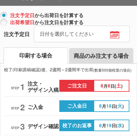
注文予定日
から出荷日を計算する
出荷希望日
から注文日を計算する
注文予定日
印刷する場合
商品のみ注文する場合
校了(印刷原稿確認)後、2週間～2週間半で出荷
(数量500個程度の場合)
注文・
1
ご注文日
8
8
土
月
日(
)
STEP
デザイン入稿
2
ご入金日
8
18
火
月
日(
)
ご入金
STEP
3
校了のお返事
8
19
水
月
日(
)
デザイン確認
STEP