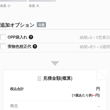
表面 小
表面 大
追加オプション
任意
OPP袋入れ
納期+2～3営業日
実物色校正代
納期+約1～2週間
見積金額(概算)
円
税込合計
--
(1個あたり約
円)
商品
--