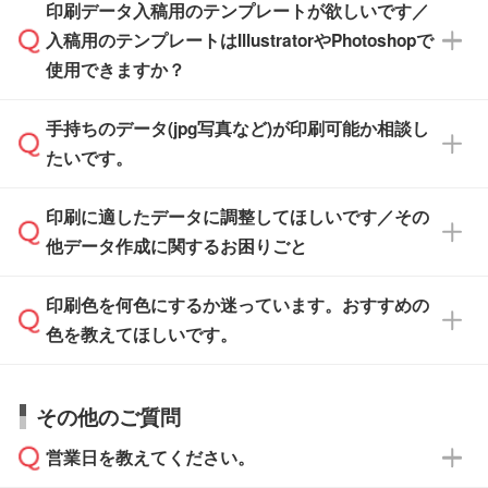
※土日祝日を除く営業日換算です。
印刷データ入稿用のテンプレートが欲しいです／
ザインソフトがなくても安心です。
IllustratorやPhotoshop、CLIP STUDIOなどのデ
※沖縄・離島は追加日数がかかります。
入稿用のテンプレートはIllustratorやPhotoshopで
ザインソフトでこだわりのデザインを作成した
また、「
データ作成サービス
」もご利用いただ
使用できますか？
い方は、
完全データ入稿
がおすすめです。
けます。ご希望の文言・書体・印刷色をお知ら
「.ai」形式または「.psd」形式で保存し、お見
せいただければ、弊社にて無料でデザインデー
積・ご注文フォームにアップロードしてご入稿
手持ちのデータ(jpg写真など)が印刷可能か相談し
一部商品は入稿用テンプレートのご用意があり
タを1点作成いたします。
ください。
たいです。
ます。各商品ページの『印刷方法・テンプレー
ト』からダウンロードをお願いいたします。
ご入稿後は経験豊富なスタッフがデータに不備
印刷に適したデータに調整してほしいです／その
入稿用のテンプレートはPDF形式ですが、
印刷に適したデータ・解像度かどうか、担当ス
がないかチェックし、お客様と確認してから印
IllustratorやPhotoshopで開いてご利用いただけ
他データ作成に関するお困りごと
タッフが事前に確認いたします。
刷に進みますので、ご安心ください。
ます。詳しい手順は「
入稿テンプレートの使い
データはお見積・ご注文・
お問い合わせフォー
方
」をご確認ください。
印刷色を何色にするか迷っています。おすすめの
ム
へ添付いただくか、担当スタッフ宛にメール
データ作成でお困りの際には、担当スタッフが
でお送りください。
色を教えてほしいです。
サポートいたしますのでお気軽にご相談くださ
仕上がりに影響しそうな点もチェックいたしま
い。
すので、データのご相談だけでもお気軽にお問
お問い合わせフォーム
や、見積/注文フォーム
お見積・ご注文・
お問い合わせフォーム
からご
その他のご質問
い合わせください。
から添付してお送りください。
相談いただきますと、担当スタッフがお客様の
ご希望や商品の本体色を確認し、印刷色をご提
営業日を教えてください。
なお、印刷用データの作り方に関する詳細は、
・解像度の低いデータをトレース/調整してほ
案させていただきます。