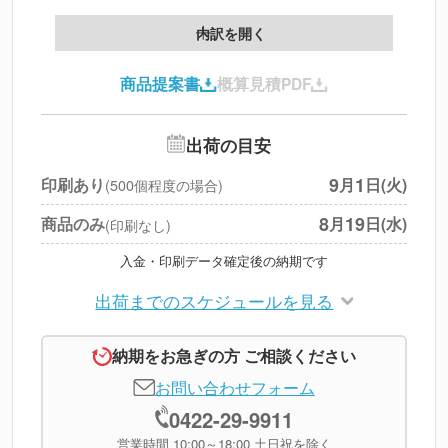
製版代
--
内訳を開く
印刷代
--
商品提案書
概算見積PDF
送料
--
※
北海道・沖縄・離島 別途
追加オプション
--
出荷の目安
円
税別合計
9
1
印刷あり
月
日(火)
(500個程度の場合)
※
上記小計は税別です
8
19
商品のみ
月
日(水)
(印刷なし)
入金・印刷データ確定後の納期です
出荷までのスケジュールを見る
納期をお急ぎの方 ご相談ください
お問い合わせフォーム
0422-29-9911
営業時間 10:00～18:00 土日祝を除く