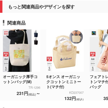
引き続きご満足いただける商品とサービスの提供に
もっと関連商品やデザインを探す
努めてまいりますので、またのご利用を心よりお待
ちしております。
関連商品
オーガニック厚手コ
5オンス オーガニッ
フェアト
ットンバッグ(M)
クコットンミニトー
トンマチ
ト(マチ付)
バッグ
TR-1296
231円
～
KD237007
(税込)
132円
3
(税込)