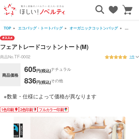
TOP
エコバッグ・トートバッグ
オーガニックコットンバッグ
フェアト
フェアトレードコットントート(M)
TF-0002
商品No.
1件
605
ナチュラル
円(税込)
商品価格
836
その他
円(税込)
※数量・仕様によって価格が異なります
1色印刷
2色印刷
フルカラー印刷