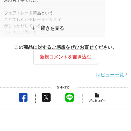
フェアトレード商品という
ことでしたがトレーサビリティ
がしっかりしていると
続きを見る
より良いと思いました。
（どこの国のどういった所のコットンなのか
わかると良いと思います）
この商品に対するご感想をぜひお寄せください。
新規コメントを書き込む
スタッフコメント
この度はレビューをご投稿いただき、ありがとうご
レビュー一覧
ざいます。
商品の厚みや作りについてご満足いただけたとのこ
と、また発送や対応についてもお褒めのお言葉を頂
戴し、大変嬉しく存じます。
また、フェアトレード商品に関するご意見につきま
しても、貴重なご指摘をありがとうございます。
トレーサビリティに関する情報提供については、製
造元と連携し、可能な範囲でお客様にお伝えできる
よう検討してまいります。