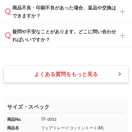
「
完全データ入稿
」をご参照ください。
しい
本体色がブラック、ネイビーなど濃色の場合は
商品不良・印刷不良があった場合、返品や交換は
営業日は平日の10:00～18:00で、土日祝日はお
解像度の低い画像や、手書きのイラスト、写真
白色か淡い色の印刷色をおすすめしておりま
できますか？
休みとなります。注文・見積・お問い合わせ
などを、印刷に適したベクターデータに変換し
す。
は、土日祝日でもお送りいただければ、出社後
ます。→
詳しく見る
本体色がナチュラルなど淡色の場合、印刷をく
疑問や不安なことがあります。どこに問い合わせ
速やかに対応いたします。
お手数をお掛けいたしますが、至急担当スタッ
っきりと目立たせたいときは濃い印刷色が、柔
ればいいですか？
フまでご連絡ください。商品の状況を確認し、
・フルカラーデータを1色に変換してほしい
らかい雰囲気にしたいときは淡い印刷色が映え
改めてご案内いたします。
シルク印刷、レーザー彫刻など印刷方法にあわ
ます。
せて、フルカラーのデータを1色になおしま
お問い合わせフォームをご利用ください。1営
【返品・交換の対象】
す。→
詳しく見る
業日以内に担当スタッフよりメールにてご連絡
また、お選びいただいた印刷色が本体色に合わ
・お届け時に商品が損傷・故障している場合
いたします。
ない場合や仕上がりに影響しそうな場合は、ス
よくある質問をもっと見る
・ご注文と異なる商品が届いた場合
・1色印刷でグラデーションや濃淡を表現した
お急ぎの場合はお電話でのご質問も受け付けて
タッフから別の色をご案内することもございま
・印刷不良があった場合
い
おります。下記電話番号までお問い合わせくだ
す。
※印刷不良は原則として“再印刷”でご対応させ
網点という技法で濃淡を表現することができま
さい。
ていただいております。
す。濃淡の差が分かるデータに調整いたしま
サイズ・スペック
※詳しくは「
商品の良品基準について
」をご覧
す。→
詳しく見る
TEL：0422-29-9911 営業時間10:00～
ください。
18:00(土日祝日除く)
商品No.
TF-0002
・コーポレートカラーを使って印刷したい／印
お問い合わせフォームはこちら
商品名
フェアトレードコットントート(M)
【返品・交換ができない場合】
刷色にこだわりがある