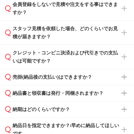
会員登録をしないで見積や注文をする事はできま
すか？
スタッフ見積を依頼した場合、どのくらいでお見
可能です。見積・注文フォームにて『ゲストの
積が届きますか？
まま進む』ボタンからお進みのうえ、ご依頼く
ださい。
クレジット・コンビニ決済および代引きでの支払
通常、翌営業日までにお送りしております。混
いは可能ですか？
雑状況によっては、お時間をいただくこともご
ざいます。予めご了承ください。土日祝日にご
売掛(納品後の支払い)はできますか？
依頼いただいた場合は、翌営業日以降のご連絡
銀行振込のみのご対応となります。
となります。
納品書と領収書は発行・同梱されますか？
基本的には先入金をお願いしておりますが、自
治体・行政機関・学校・病院・上場企業様 な
納期はどのくらいですか？
どの場合は、月末締め翌月末払いに対応可能で
納品書・領収書は ご依頼をいただいた場合の
す。
み発行しております。商品への同梱はしておら
納品日を指定できますか？/早めに納品してほしい
ず、通常はPDFデータをメール添付でお送りし
・印刷する場合(500個程度)
また、卒業・卒園記念品で対策委員会や個人様
です
ます。