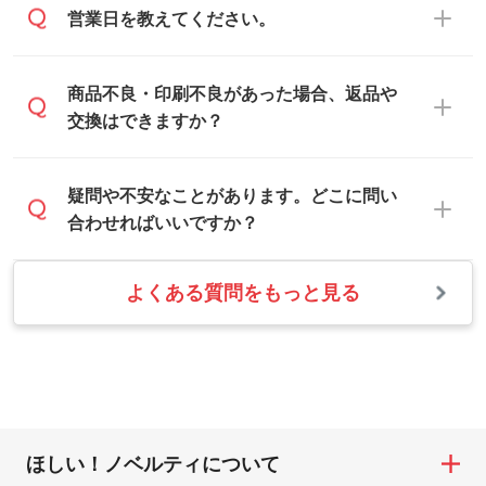
お客様のご希望や商品の本体色を確認し、
・解像度の低いデータをトレース/調整して
営業日を教えてください。
は、「
完全データ入稿
」をご参照くださ
印刷色をご提案させていただきます。
ほしい
い。
本体色がブラック、ネイビーなど濃色の場
解像度の低い画像や、手書きのイラスト、
合は白色か淡い色の印刷色をおすすめして
営業日は平日の10:00～18:00で、土日祝日
商品不良・印刷不良があった場合、返品や
写真などを、印刷に適したベクターデータ
おります。
はお休みとなります。注文・見積・お問い
交換はできますか？
に変換します。→
詳しく見る
本体色がナチュラルなど淡色の場合、印刷
合わせは、土日祝日でもお送りいただけれ
をくっきりと目立たせたいときは濃い印刷
ば、出社後速やかに対応いたします。
・フルカラーデータを1色に変換してほしい
お手数をお掛けいたしますが、至急担当ス
疑問や不安なことがあります。どこに問い
色が、柔らかい雰囲気にしたいときは淡い
シルク印刷、レーザー彫刻など印刷方法に
タッフまでご連絡ください。商品の状況を
合わせればいいですか？
印刷色が映えます。
あわせて、フルカラーのデータを1色になお
確認し、改めてご案内いたします。
します。→
詳しく見る
また、お選びいただいた印刷色が本体色に
よくある質問をもっと見る
お問い合わせフォームをご利用ください。1
【返品・交換の対象】
合わない場合や仕上がりに影響しそうな場
・1色印刷でグラデーションや濃淡を表現し
営業日以内に担当スタッフよりメールにて
・お届け時に商品が損傷・故障している場
合は、スタッフから別の色をご案内するこ
たい
ご連絡いたします。
合
ともございます。
網点という技法で濃淡を表現することがで
お急ぎの場合はお電話でのご質問も受け付
・ご注文と異なる商品が届いた場合
きます。濃淡の差が分かるデータに調整い
けております。下記電話番号までお問い合
・印刷不良があった場合
たします。→
詳しく見る
わせください。
※印刷不良は原則として“再印刷”でご対応さ
ほしい！ノベルティについて
せていただいております。
・コーポレートカラーを使って印刷したい
TEL：0422-29-9911 営業時間10:00～