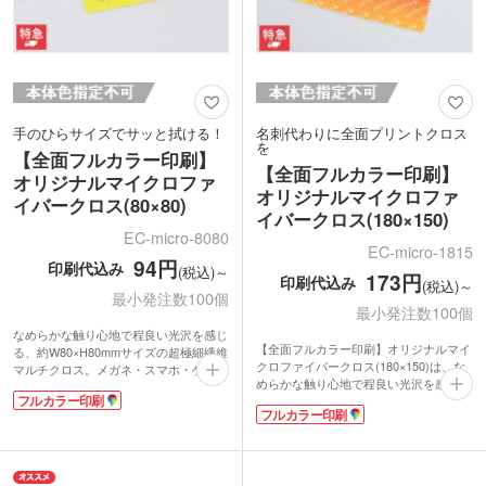
手のひらサイズでサッと拭ける！
名刺代わりに全面プリントクロス
を
【全面フルカラー印刷】
【全面フルカラー印刷】
オリジナルマイクロファ
オリジナルマイクロファ
イバークロス(80×80)
イバークロス(180×150)
EC-micro-8080
EC-micro-1815
94円
印刷代込み
(税込)～
173円
印刷代込み
(税込)～
最小発注数100個
最小発注数100個
なめらかな触り心地で程良い光沢を感じ
【全面フルカラー印刷】オリジナルマイ
る、約W80×H80mmサイズの超極細繊維
クロファイバークロス(180×150)は、な
マルチクロス。メガネ・スマホ・ゲーム
めらかな触り心地で程良い光沢を感じる
機等の画面拭きに使えます。指紋や油膜
フルカラー印刷
超極細繊維マルチクロスです。メガネや
を洗剤無しで、乾拭きするだけでキレイ
フルカラー印刷
スマホ・モニタの画面の油脂も乾拭きす
に拭き取れます。速乾性に優れているの
るだけでキレイになります。水洗いも
でお手入れも簡単！
OK!吸水量は綿の約3倍、速乾性に優れ
全面にフルカラー印刷可能で販促効果抜
お手入れ簡単です。メガネケースに収納
群です。薄くてコンパクトなので展示会