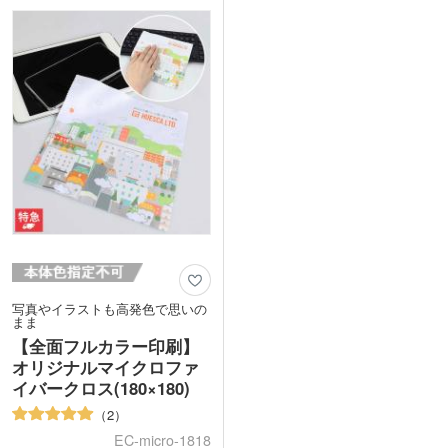
しやすい長方形タイプ。実用的で使用頻
やイベント会場でも持ち帰りやすく、も
度の高いアイテムです。
らって嬉しいアイテムです。キャンペー
全面フルカラー印刷で宣伝効果抜群。ポ
ン特典や来場者プレゼント、アーティス
ストインも可能なので非接触ノベルティ
トやキャラクターグッズ制作、同人イベ
としても人気です。企業ロゴやキャラク
ントなど、幅広いシーンで選ばれていま
ターを印刷してオリジナルグッズの作成
す。
に。展示会や企業説明会の参加特典、ア
ーティストグッズにもおすすめです。
写真やイラストも高発色で思いの
まま
【全面フルカラー印刷】
オリジナルマイクロファ
イバークロス(180×180)
2
EC-micro-1818