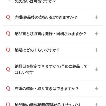
す。混雑状況によっては、お時間をいただ
の支払いは可能ですか？
くこともございます。予めご了承くださ
い。土日祝日にご依頼いただいた場合は、
銀行振込のみのご対応となります。
売掛(納品後の支払い)はできますか？
翌営業日以降のご連絡となります。
基本的には先入金をお願いしております
納品書と領収書は発行・同梱されますか？
が、自治体・行政機関・学校・病院・上場
企業様 などの場合は、月末締め翌月末払い
納品書・領収書は ご依頼をいただいた場合
納期はどのくらいですか？
に対応可能です。
のみ発行しております。商品への同梱はし
ておらず、通常はPDFデータをメール添付
また、卒業・卒園記念品で対策委員会や個
・印刷する場合(500個程度)
納品日を指定できますか？/早めに納品して
でお送りします。
人様からご注文いただく場合でも、お支払
ご入金、イメージ画像の校了から約2週間
ほしいです
原本の郵送をご希望の場合は、担当スタッ
い元が学校や幼稚園・保育園であれば、同
～2週間半でご納品いたします。
フまたは注文フォームの『ご注文に関する
様の条件でご対応できる場合がございま
備考欄』よりお知らせください。
す。
ご希望の納期がある場合は、お問い合わ
在庫の確保・取り置きはできますか？
・商品のみ注文する場合(サンプル購入を含
ご希望の際は担当スタッフまでお気軽にご
せ・お見積もり・ご注文時にその旨をお知
む)
相談ください。
らせください。
ご入金確認後、1～2営業日で出荷いたし
ご入金確認後に在庫を確保し、注文確定の
納品時の梱包状態(荷姿)が知りたいです
在庫状況や印刷スケジュールを確認のう