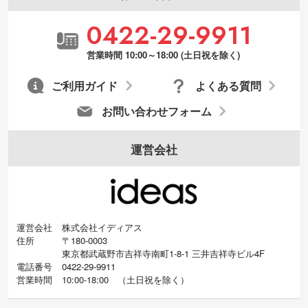
・デザインにQRコードを入れたい／QRコ
0422-29-9911
ードを生成してほしい
URLをご指定いただければ、QRコードを生
営業時間 10:00～18:00 (土日祝を除く)
成いたします。配置のご相談にも応じてい
ます。→
詳しく見る
ご利用ガイド
よくある質問
お問い合わせフォーム
運営会社
運営会社
株式会社イディアス
住所
〒180-0003
東京都武蔵野市吉祥寺南町1-8-1 三井吉祥寺ビル4F
電話番号
0422-29-9911
営業時間
10:00-18:00
（
土日祝を除く）