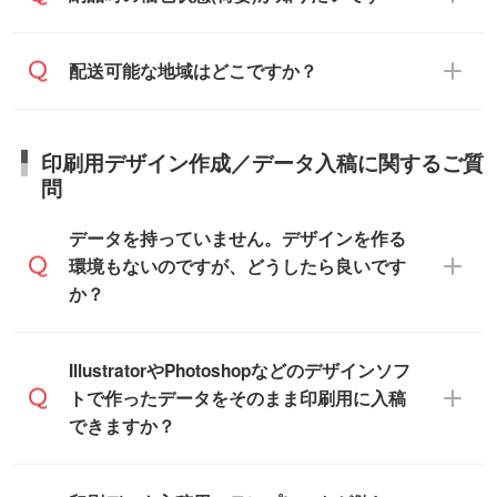
ます。
ご連絡を致します。ご入金いただくまで在
え、対応が可能かご案内いたします。
庫の確保はできかねますので予めご了承く
また、お急ぎで印刷をご希望の場合は、最
納期は商品や数量、印刷方法、ご納品場
商品によって異なります。各ページにある
配送可能な地域はどこですか？
ださい。
短5営業日で出荷可能な商品もご用意してお
所、在庫の有無によって異なります。正確
商品詳細の荷姿欄をご確認ください。
ります。>>
対象商品はこちら
な日程はスタッフまでお問い合わせくださ
【箱入り】 商品がひとつずつ箱に入って
※最短出荷日は商品によって異なります。各
い。
日本全国へお届けが可能です。なお、海外
います。(白箱、化粧箱、ブリスターパック
印刷用デザイン作成／データ入稿に関するご質
商品ページにてご確認ください
への直接納品は行っておりませんので予め
など)
問
また、商品ページ内の「出荷までのスケジ
ご了承ください。
【袋入り】 商品がひとつずつ袋に入って
ュール」に注文予定日をご入力いただく
います。(透明袋、デザイン袋など)
データを持っていません。デザインを作る
と、おおよその締切日や出荷目安をご確認
【個包装なし】 個包装がされていない状
環境もないのですが、どうしたら良いです
いただけます。
態で納品します。
か？
商品在庫や印刷ラインを確保するために
※化粧箱から白箱への入れ替えや、オリジナ
も、商品が決まりましたらお早めのご発注
ル箱の作成は原則承っておりません。
をお願いいたします。
無料の「
デザインシミュレーター
」を使え
IllustratorやPhotoshopなどのデザインソフ
ば、PCやスマホから簡単にデザインを作成
トで作ったデータをそのまま印刷用に入稿
※土日祝日を除く営業日換算です。
できます。スタンプやテンプレートも豊富
できますか？
※沖縄・離島は追加日数がかかります。
なので、デザインソフトがなくても安心で
す。