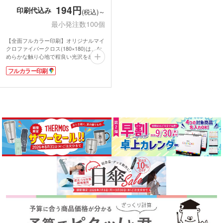
194円
印刷代込み
(税込)～
最小発注数100個
【全面フルカラー印刷】オリジナルマイ
クロファイバークロス(180×180)は、な
めらかな触り心地で程良い光沢を感じる
超極細繊維マルチクロスです。メガネや
フルカラー印刷
スマホ・モニタの画面油膜も乾拭きする
だけでキレイになります。水洗いもOK!
吸水量は綿の約3倍、速乾性に優れお手
入れ簡単です。手に取って使うクロス
は、いつでも印刷デザインが目に留まり
やすく販促効果の高いアイテムです。
全面に大きくフルカラー印刷が可能。細
かいデザインやグラデーションのような
繊細な色合いも思いどおりに表現できま
す。学校や企業のPRグッズ、店舗のキ
ャンペーン景品や購入特典におすすめ。
オリジナリティ溢れるノベルティが作れ
ます。ポスイトン可能なので送付したい
資料やチラシと一緒に同封も可能です。