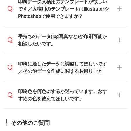
IllustratorやPhotoshop、CLIP STUDIOなどの
印刷データ入稿用のテンプレートが欲しい
デザインソフトでこだわりのデザインを作
です／入稿用のテンプレートはIllustratorや
また、「
データ作成サービス
」もご利用い
成したい方は、
完全データ入稿
がおすすめ
Photoshopで使用できますか？
ただけます。ご希望の文言・書体・印刷色
です。
をお知らせいただければ、弊社にて無料で
「.ai」形式または「.psd」形式で保存し、
デザインデータを1点作成いたします。
一部商品は入稿用テンプレートのご用意が
手持ちのデータ(jpg写真など)が印刷可能か
お見積・ご注文フォームにアップロードし
あります。各商品ページの『印刷方法・テ
相談したいです。
てご入稿ください。
ンプレート』からダウンロードをお願いい
たします。
ご入稿後は経験豊富なスタッフがデータに
印刷に適したデータ・解像度かどうか、担
印刷に適したデータに調整してほしいです
入稿用のテンプレートはPDF形式ですが、
不備がないかチェックし、お客様と確認し
当スタッフが事前に確認いたします。
／その他データ作成に関するお困りごと
IllustratorやPhotoshopで開いてご利用いた
てから印刷に進みますので、ご安心くださ
データはお見積・ご注文・
お問い合わせフ
だけます。詳しい手順は「
入稿テンプレー
い。
ォーム
へ添付いただくか、担当スタッフ宛
トの使い方
」をご確認ください。
データ作成でお困りの際には、担当スタッ
印刷色を何色にするか迷っています。おす
にメールでお送りください。
フがサポートいたしますのでお気軽にご相
すめの色を教えてほしいです。
仕上がりに影響しそうな点もチェックいた
談ください。
しますので、データのご相談だけでもお気
お問い合わせフォーム
や、見積/注文フォー
軽にお問い合わせください。
お見積・ご注文・
お問い合わせフォーム
か
ムから添付してお送りください。
その他のご質問
らご相談いただきますと、担当スタッフが
なお、印刷用データの作り方に関する詳細