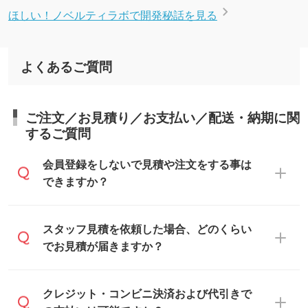
ほしい！ノベルティラボで開発秘話を見る
よくあるご質問
ご注文／お見積り／お支払い／配送・納期に関
するご質問
会員登録をしないで見積や注文をする事は
できますか？
可能です。見積・注文フォームにて『ゲス
スタッフ見積を依頼した場合、どのくらい
トのまま進む』ボタンからお進みのうえ、
でお見積が届きますか？
ご依頼ください。
通常、翌営業日までにお送りしておりま
クレジット・コンビニ決済および代引きで