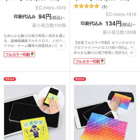
5
EC-micro-1010
EC-micro-1515
94円
印刷代込み
(税込)～
134円
印刷代込み
(税込)～
最小発注数100個
最小発注数100個
なめらかな触り心地で程良い光沢を感じ
る、超極細繊維マルチクロス。メガネ・
【全面フルカラー印刷】オリジナルマイ
スマホ・ゲーム機等の画面拭きに使えま
クロファイバークロス(150×150)は、な
す。指紋や油膜を洗剤無しで、乾拭きす
めらかな触り心地で程良い光沢を感じる
フルカラー印刷
るだけでキレイに拭き取れます。速乾性
超極細繊維マルチクロスです。メガネ拭
に優れているのでお手入れも簡単です。
フルカラー印刷
きやスマホ拭き、ガラス面の油膜も乾拭
全面にフルカラー印刷が可能で、販促効
きするだけでキレイになります。水洗い
果もばっちり！ 約W100×H100mmのコ
もOK!吸水量は綿の約3倍、速乾性に優
ンパクトサイズで、来場者プレゼントや
れているのでお手入れ簡単です。
キャンペーンの景品として配りやすいの
全面にフルカラー印刷可能で販促効果抜
も魅力です。アーティストやキャラクタ
群!ポストインも可能なので非接触ノベ
ーグッズの制作、同人イベントなど、幅
ルティとしても人気です。キャンペーン
広いシーンで活躍します。
特典や来場者プレゼント、アーティスト
やキャラクターグッズ制作、同人イベン
トなど幅広いシーンでおすすめです。