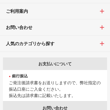
※詳しくは「
商品の良品基準について
」をご
／印刷色にこだわりがある
18:00(土日祝日除く)
覧ください。
DIC・PANTONEなどのカラーチップの指定
ご利用案内
お問い合わせフォームはこちら
や、現物支給による色指定も承っておりま
【返品・交換ができない場合】
す。→
詳しく見る
・お客様の元で商品を加工された場合、ま
お問い合わせ
たは商品が破損した場合
・背景がある画像からキャラクター部分だ
・商品到着後7日以上経過している場合
けを使いたいです
人気のカテゴリから探す
・お客様のご都合による返品・交換依頼(商
シンプルな背景のデータや、使いたいキャ
品・色・数量などの注文間違い等)
ラクター部分の輪郭がはっきりしているデ
ータは切り抜き処理が可能です。→
詳しく
お支払いについて
見る
銀行振込
・持っているデータの背景が足りない／塗
ご発注後請求書をお送りしますので、弊社指定の
り足しの作り方が分からない
振込口座にご入金ください。
印刷したいデータが印刷範囲よりも小さい
振込先は請求書に記載いたします。
場合、シンプルな色・柄の背景であれば拡
張が可能です。→
詳しく見る
お問い合わせ