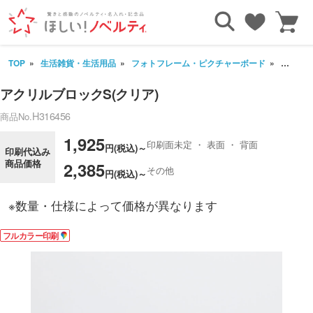
TOP
生活雑貨・生活用品
フォトフレーム・ピクチャーボード
アクリル
アクリルブロックS(クリア)
H316456
商品No.
1,925
印刷面未定 ・ 表面 ・ 背面
円(税込)～
印刷代込み
商品価格
2,385
その他
円(税込)～
※数量・仕様によって価格が異なります
フルカラー印刷