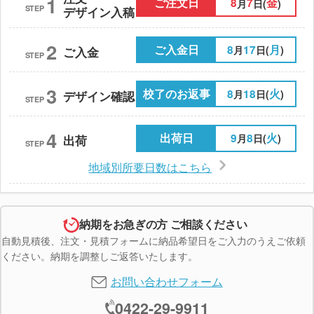
1
ご注文日
8
7
金
月
日(
)
STEP
デザイン入稿
2
ご入金日
8
17
月
月
日(
)
ご入金
STEP
3
校了のお返事
8
18
火
月
日(
)
デザイン確認
STEP
4
出荷日
9
8
火
月
日(
)
出荷
STEP
地域別所要日数はこちら
納期をお急ぎの方 ご相談ください
自動見積後、注文・見積フォームに納品希望日をご入力のうえご依頼
ください。納期を調整しご返答いたします。
お問い合わせフォーム
0422-29-9911