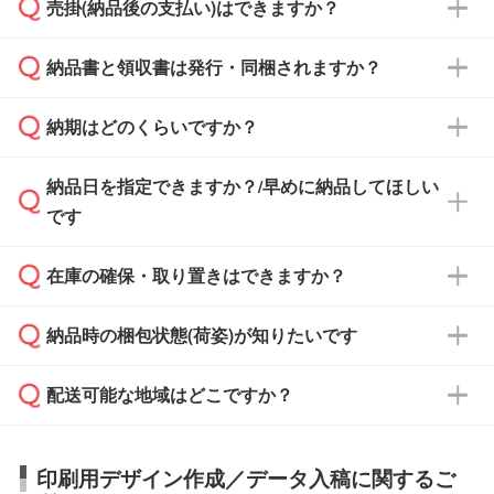
売掛(納品後の支払い)はできますか？
依頼いただいた場合は、翌営業日以降のご連絡
銀行振込のみのご対応となります。
となります。
納品書と領収書は発行・同梱されますか？
基本的には先入金をお願いしておりますが、自
治体・行政機関・学校・病院・上場企業様 な
納期はどのくらいですか？
どの場合は、月末締め翌月末払いに対応可能で
納品書・領収書は ご依頼をいただいた場合の
す。
み発行しております。商品への同梱はしておら
納品日を指定できますか？/早めに納品してほしい
ず、通常はPDFデータをメール添付でお送りし
・印刷する場合(500個程度)
また、卒業・卒園記念品で対策委員会や個人様
です
ます。
ご入金、イメージ画像の校了から約2週間～2
からご注文いただく場合でも、お支払い元が学
原本の郵送をご希望の場合は、担当スタッフま
週間半でご納品いたします。
校や幼稚園・保育園であれば、同様の条件でご
たは注文フォームの『ご注文に関する備考欄』
在庫の確保・取り置きはできますか？
ご希望の納期がある場合は、お問い合わせ・お
対応できる場合がございます。
よりお知らせください。
・商品のみ注文する場合(サンプル購入を含む)
見積もり・ご注文時にその旨をお知らせくださ
ご希望の際は担当スタッフまでお気軽にご相談
ご入金確認後、1～2営業日で出荷いたしま
納品時の梱包状態(荷姿)が知りたいです
い。
ご入金確認後に在庫を確保し、注文確定のご連
ください。
す。
在庫状況や印刷スケジュールを確認のうえ、対
絡を致します。ご入金いただくまで在庫の確保
応が可能かご案内いたします。
配送可能な地域はどこですか？
はできかねますので予めご了承ください。
商品によって異なります。各ページにある商品
納期は商品や数量、印刷方法、ご納品場所、在
また、お急ぎで印刷をご希望の場合は、最短5
詳細の荷姿欄をご確認ください。
庫の有無によって異なります。正確な日程はス
営業日で出荷可能な商品もご用意しておりま
【箱入り】 商品がひとつずつ箱に入っていま
日本全国へお届けが可能です。なお、海外への
タッフまでお問い合わせください。
印刷用デザイン作成／データ入稿に関するご
す。>>
対象商品はこちら
す。(白箱、化粧箱、ブリスターパックなど)
直接納品は行っておりませんので予めご了承く