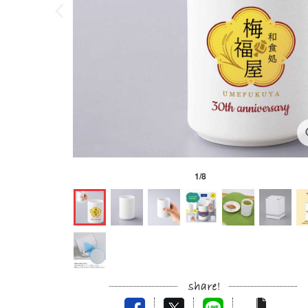
1
/
8