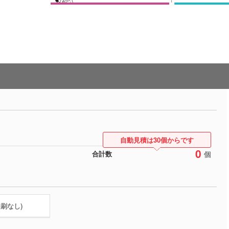
自動見積は30個からです
0
個
合計数
印刷なし)