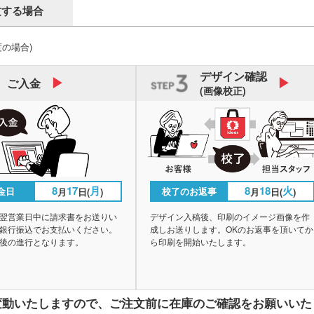
文する場合
度の場合)
デザイン
確認
ご入金
(画像校正)
8
17
月
8
18
火
金日
校了のお返事
月
日(
)
月
日(
)
翌営業日中に請求書をお送りい
デザイン入稿後、印刷のイメージ画像を作
銀行振込でお支払いください。
成しお送りします。OKのお返事を頂いてか
後の進行となります。
ら印刷を開始いたします。
変動いたしますので、
ご注文前に在庫のご確認をお願いいた