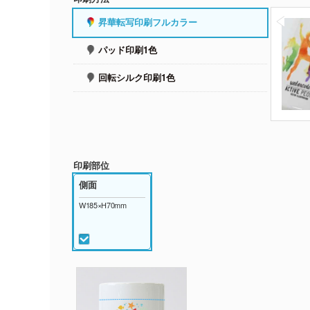
昇華転写印刷フルカラー
パッド印刷1色
回転シルク印刷1色
印刷部位
側面
W185×H70mm