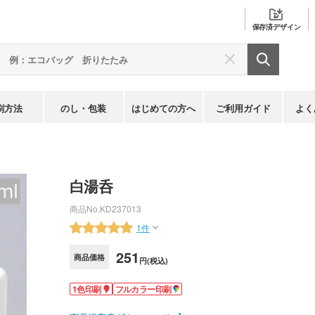
保存済
デザイン
刷方法
のし・包装
はじめての方へ
ご利用ガイド
よく
白湯呑
商品No.
KD237013
1件
251
商品価格
円(税込)
1色印刷
フルカラー印刷