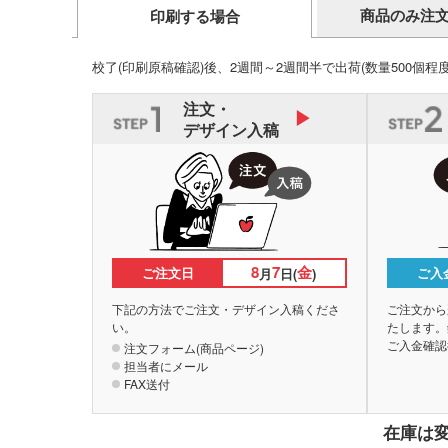
商品のみ注
印刷する場合
校了(印刷原稿確認)後、2週間～2週間半で出荷
(数量500個程
注文・
デザイン入稿
8
7
金
ご注文日
ご入
月
日(
)
下記の方法でご注文・デザイン入稿くださ
ご注文から
い。
たします。
ご入金確認
注文フォーム(商品ページ)
担当者にメール
FAX送付
在庫は