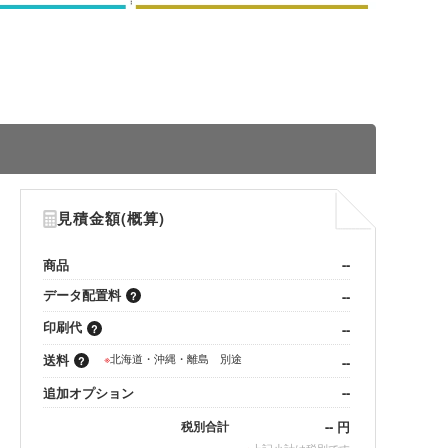
見積金額(概算)
商品
--
データ配置料
--
印刷代
--
送料
※
北海道・沖縄・離島 別途
--
追加オプション
--
--
円
税別合計
※
上記小計は税別です