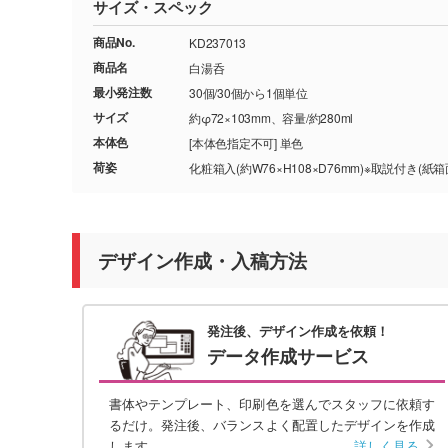
サイズ・スペック
商品No.
KD237013
商品名
白湯呑
最小発注数
30個/30個から1個単位
サイズ
約φ72×103mm、容量/約280ml
本体色
[本体色指定不可] 単色
荷姿
化粧箱入(約W76×H108×D76mm)※取説付き(紙箱
デザイン作成・入稿方法
発注後、デザイン作成を依頼！
データ作成サービス
書体やテンプレート、印刷色を選んでスタッフに依頼す
るだけ。発注後、バランスよく配置したデザインを作成
します。
詳しく見る