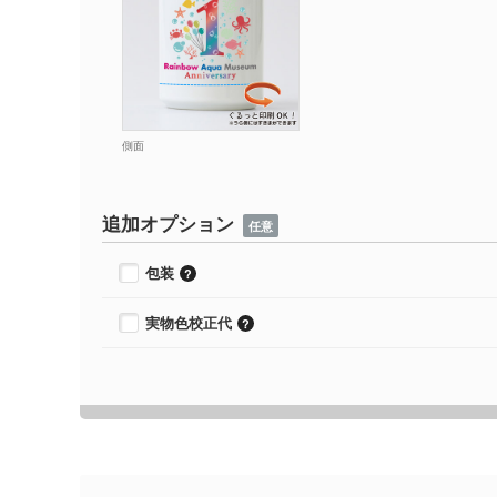
側面
追加オプション
任意
包装
実物色校正代