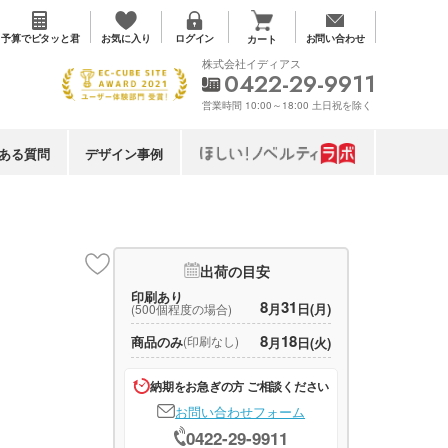
お気に入り
予算で
ピタッと君
ログイン
お問い合わせ
カート
株式会社イディアス
0422-29-9911
営業時間 10:00～18:00 土日祝を除く
ある質問
デザイン事例
出荷の目安
印刷あり
8
31
月
日(月)
(500個程度の場合)
8
18
商品のみ
(印刷なし)
月
日(火)
納期をお急ぎの方 ご相談ください
お問い合わせフォーム
0422-29-9911