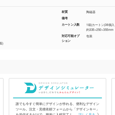
材質
陶磁器
備考
カートン入数
1箱(カートン)36個
約335×250×355mm
対応可能オプ
包装
ション
面)
誰でも今すぐ簡単にデザインが作れる、便利なデザイン
ツール。注文・見積依頼フォームから「デザインキー」
を送信するだけで、簡単に入稿完了！
詳しく見る