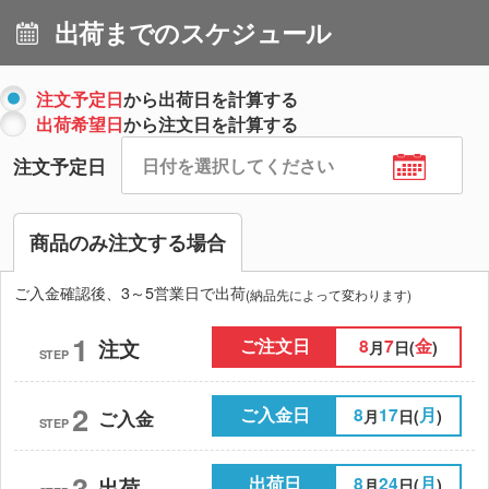
出荷までのスケジュール
注文予定日
から出荷日を計算する
出荷希望日
から注文日を計算する
注文予定日
商品のみ注文する場合
ご入金確認後、3～5営業日で出荷
(納品先によって変わります)
1
ご注文日
8
7
金
注文
月
日(
)
STEP
2
ご入金日
8
17
月
月
日(
)
ご入金
STEP
3
出荷日
8
24
月
出荷
月
日(
)