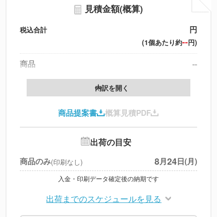
見積金額(概算)
円
税込合計
--
(1個あたり約
円)
商品
--
送料
--
※
北海道・沖縄・離島 別途
内訳を開く
円
税別合計
商品提案書
概算見積PDF
※
上記小計は税別です
出荷の目安
8
24
商品のみ
月
日(月)
(印刷なし)
入金・印刷データ確定後の納期です
出荷までのスケジュールを見る