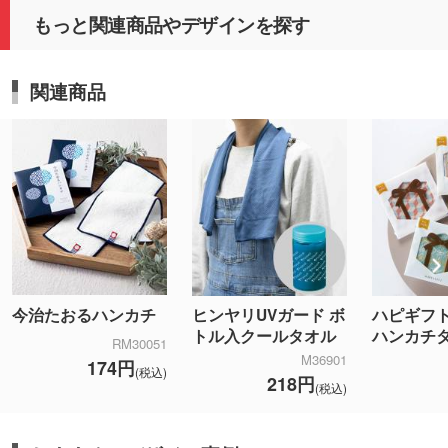
もっと関連商品やデザインを探す
関連商品
今治たおるハンカチ
ヒンヤリUVガード ボ
ハピギフト
トル入クールタオル
ハンカチ
RM30051
M36901
174円
(税込)
218円
(税込)