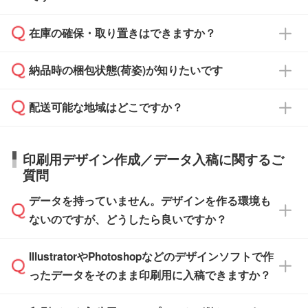
からご注文いただく場合でも、お支払い元が学
原本の郵送をご希望の場合は、担当スタッフま
週間半でご納品いたします。
校や幼稚園・保育園であれば、同様の条件でご
たは注文フォームの『ご注文に関する備考欄』
在庫の確保・取り置きはできますか？
ご希望の納期がある場合は、お問い合わせ・お
対応できる場合がございます。
よりお知らせください。
・商品のみ注文する場合(サンプル購入を含む)
見積もり・ご注文時にその旨をお知らせくださ
ご希望の際は担当スタッフまでお気軽にご相談
ご入金確認後、1～2営業日で出荷いたしま
納品時の梱包状態(荷姿)が知りたいです
い。
ご入金確認後に在庫を確保し、注文確定のご連
ください。
す。
在庫状況や印刷スケジュールを確認のうえ、対
絡を致します。ご入金いただくまで在庫の確保
応が可能かご案内いたします。
配送可能な地域はどこですか？
はできかねますので予めご了承ください。
商品によって異なります。各ページにある商品
納期は商品や数量、印刷方法、ご納品場所、在
また、お急ぎで印刷をご希望の場合は、最短5
詳細の荷姿欄をご確認ください。
庫の有無によって異なります。正確な日程はス
営業日で出荷可能な商品もご用意しておりま
【箱入り】 商品がひとつずつ箱に入っていま
日本全国へお届けが可能です。なお、海外への
タッフまでお問い合わせください。
印刷用デザイン作成／データ入稿に関するご
す。>>
対象商品はこちら
す。(白箱、化粧箱、ブリスターパックなど)
直接納品は行っておりませんので予めご了承く
質問
※最短出荷日は商品によって異なります。各商
【袋入り】 商品がひとつずつ袋に入っていま
ださい。
また、商品ページ内の「出荷までのスケジュー
品ページにてご確認ください
す。(透明袋、デザイン袋など)
データを持っていません。デザインを作る環境も
ル」に注文予定日をご入力いただくと、おおよ
【個包装なし】 個包装がされていない状態で
ないのですが、どうしたら良いですか？
その締切日や出荷目安をご確認いただけます。
納品します。
商品在庫や印刷ラインを確保するためにも、商
※化粧箱から白箱への入れ替えや、オリジナル
IllustratorやPhotoshopなどのデザインソフトで作
品が決まりましたらお早めのご発注をお願いい
無料の「
デザインシミュレーター
」を使えば、
箱の作成は原則承っておりません。
たします。
ったデータをそのまま印刷用に入稿できますか？
PCやスマホから簡単にデザインを作成できま
す。スタンプやテンプレートも豊富なので、デ