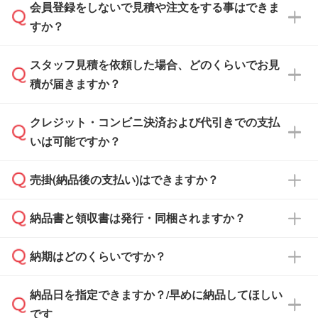
会員登録をしないで見積や注文をする事はできま
すか？
スタッフ見積を依頼した場合、どのくらいでお見
可能です。見積・注文フォームにて『ゲストの
積が届きますか？
まま進む』ボタンからお進みのうえ、ご依頼く
ださい。
クレジット・コンビニ決済および代引きでの支払
通常、翌営業日までにお送りしております。混
いは可能ですか？
雑状況によっては、お時間をいただくこともご
ざいます。予めご了承ください。土日祝日にご
売掛(納品後の支払い)はできますか？
依頼いただいた場合は、翌営業日以降のご連絡
銀行振込のみのご対応となります。
となります。
納品書と領収書は発行・同梱されますか？
基本的には先入金をお願いしておりますが、自
治体・行政機関・学校・病院・上場企業様 な
納期はどのくらいですか？
どの場合は、月末締め翌月末払いに対応可能で
納品書・領収書は ご依頼をいただいた場合の
す。
み発行しております。商品への同梱はしておら
納品日を指定できますか？/早めに納品してほしい
ず、通常はPDFデータをメール添付でお送りし
・印刷する場合(500個程度)
また、卒業・卒園記念品で対策委員会や個人様
です
ます。
ご入金、イメージ画像の校了から約2週間～2