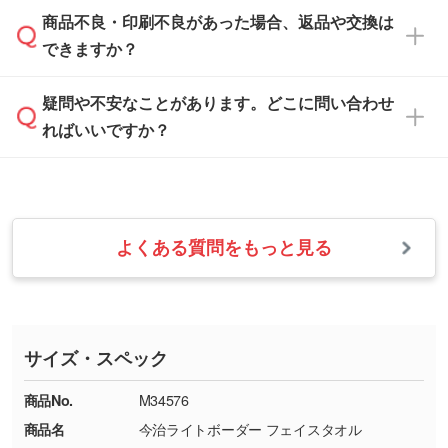
「
完全データ入稿
」をご参照ください。
しい
本体色がブラック、ネイビーなど濃色の場合は
商品不良・印刷不良があった場合、返品や交換は
営業日は平日の10:00～18:00で、土日祝日はお
解像度の低い画像や、手書きのイラスト、写真
白色か淡い色の印刷色をおすすめしておりま
できますか？
休みとなります。注文・見積・お問い合わせ
などを、印刷に適したベクターデータに変換し
す。
は、土日祝日でもお送りいただければ、出社後
ます。→
詳しく見る
本体色がナチュラルなど淡色の場合、印刷をく
疑問や不安なことがあります。どこに問い合わせ
速やかに対応いたします。
お手数をお掛けいたしますが、至急担当スタッ
っきりと目立たせたいときは濃い印刷色が、柔
ればいいですか？
フまでご連絡ください。商品の状況を確認し、
・フルカラーデータを1色に変換してほしい
らかい雰囲気にしたいときは淡い印刷色が映え
改めてご案内いたします。
シルク印刷、レーザー彫刻など印刷方法にあわ
ます。
せて、フルカラーのデータを1色になおしま
お問い合わせフォームをご利用ください。1営
【返品・交換の対象】
す。→
詳しく見る
業日以内に担当スタッフよりメールにてご連絡
また、お選びいただいた印刷色が本体色に合わ
・お届け時に商品が損傷・故障している場合
いたします。
ない場合や仕上がりに影響しそうな場合は、ス
よくある質問をもっと見る
・ご注文と異なる商品が届いた場合
・1色印刷でグラデーションや濃淡を表現した
お急ぎの場合はお電話でのご質問も受け付けて
タッフから別の色をご案内することもございま
・印刷不良があった場合
い
おります。下記電話番号までお問い合わせくだ
す。
※印刷不良は原則として“再印刷”でご対応させ
網点という技法で濃淡を表現することができま
さい。
ていただいております。
す。濃淡の差が分かるデータに調整いたしま
サイズ・スペック
※詳しくは「
商品の良品基準について
」をご覧
す。→
詳しく見る
TEL：0422-29-9911 営業時間10:00～
ください。
18:00(土日祝日除く)
商品No.
M34576
・コーポレートカラーを使って印刷したい／印
お問い合わせフォームはこちら
商品名
今治ライトボーダー フェイスタオル
【返品・交換ができない場合】
刷色にこだわりがある