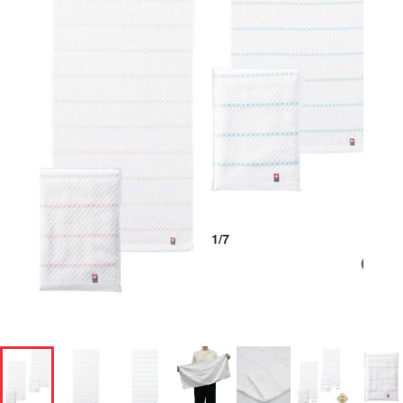
1
/
7