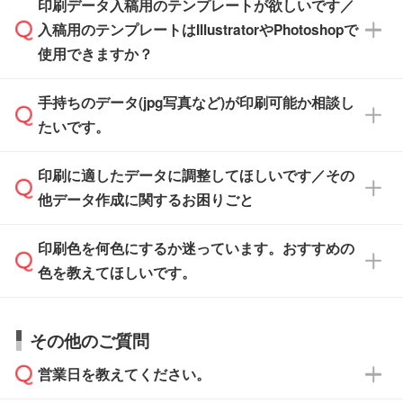
※土日祝日を除く営業日換算です。
印刷データ入稿用のテンプレートが欲しいです／
ザインソフトがなくても安心です。
IllustratorやPhotoshop、CLIP STUDIOなどのデ
※沖縄・離島は追加日数がかかります。
入稿用のテンプレートはIllustratorやPhotoshopで
ザインソフトでこだわりのデザインを作成した
また、「
データ作成サービス
」もご利用いただ
使用できますか？
い方は、
完全データ入稿
がおすすめです。
けます。ご希望の文言・書体・印刷色をお知ら
「.ai」形式または「.psd」形式で保存し、お見
せいただければ、弊社にて無料でデザインデー
積・ご注文フォームにアップロードしてご入稿
手持ちのデータ(jpg写真など)が印刷可能か相談し
一部商品は入稿用テンプレートのご用意があり
タを1点作成いたします。
ください。
たいです。
ます。各商品ページの『印刷方法・テンプレー
ト』からダウンロードをお願いいたします。
ご入稿後は経験豊富なスタッフがデータに不備
印刷に適したデータに調整してほしいです／その
入稿用のテンプレートはPDF形式ですが、
印刷に適したデータ・解像度かどうか、担当ス
がないかチェックし、お客様と確認してから印
IllustratorやPhotoshopで開いてご利用いただけ
他データ作成に関するお困りごと
タッフが事前に確認いたします。
刷に進みますので、ご安心ください。
ます。詳しい手順は「
入稿テンプレートの使い
データはお見積・ご注文・
お問い合わせフォー
方
」をご確認ください。
印刷色を何色にするか迷っています。おすすめの
ム
へ添付いただくか、担当スタッフ宛にメール
データ作成でお困りの際には、担当スタッフが
でお送りください。
色を教えてほしいです。
サポートいたしますのでお気軽にご相談くださ
仕上がりに影響しそうな点もチェックいたしま
い。
すので、データのご相談だけでもお気軽にお問
お問い合わせフォーム
や、見積/注文フォーム
お見積・ご注文・
お問い合わせフォーム
からご
その他のご質問
い合わせください。
から添付してお送りください。
相談いただきますと、担当スタッフがお客様の
ご希望や商品の本体色を確認し、印刷色をご提
営業日を教えてください。
なお、印刷用データの作り方に関する詳細は、
・解像度の低いデータをトレース/調整してほ
案させていただきます。