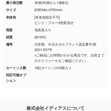
最小発注数
30個/30個から1個単位
・お客様の元で商品を加工された場合、または
DIC・PANTONEなどのカラーチップの指定や、
商品が破損した場合
現物支給による色指定も承っております。→
詳
サイズ
約W340×H750mm
・商品到着後7日以上経過している場合
しく見る
本体色
[本体色指定不可]
・お客様のご都合による返品・交換依頼(商
ピンク・ブルー2色取混ぜ
品・色・数量などの注文間違い等)
・背景がある画像からキャラクター部分だけを
荷姿
包装袋入り
使いたいです
材質
綿100%
シンプルな背景のデータや、使いたいキャラク
備考
日本製、今治タオルブランド認定番号/第
ター部分の輪郭がはっきりしているデータは切
2021-507号
り抜き処理が可能です。→
詳しく見る
※ご納品にお時間がかかる商品です。出荷まで
のスケジュールをご確認ください。
・持っているデータの背景が足りない／塗り足
カートン入数
1箱(カートン)100個入り
しの作り方が分からない
対応可能オプ
印刷したいデータが印刷範囲よりも小さい場
ション
合、シンプルな色・柄の背景であれば拡張が可
能です。→
詳しく見る
・デザインにQRコードを入れたい／QRコード
株式会社イディアスについて
を生成してほしい