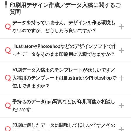
日本全国へお届けが可能です。なお、海外への
タッフまでお問い合わせください。
印刷用デザイン作成／データ入稿に関するご
す。>>
対象商品はこちら
す。(白箱、化粧箱、ブリスターパックなど)
直接納品は行っておりませんので予めご了承く
質問
※最短出荷日は商品によって異なります。各商
【袋入り】 商品がひとつずつ袋に入っていま
ださい。
また、商品ページ内の「出荷までのスケジュー
品ページにてご確認ください
す。(透明袋、デザイン袋など)
データを持っていません。デザインを作る環境も
ル」に注文予定日をご入力いただくと、おおよ
【個包装なし】 個包装がされていない状態で
ないのですが、どうしたら良いですか？
その締切日や出荷目安をご確認いただけます。
納品します。
商品在庫や印刷ラインを確保するためにも、商
※化粧箱から白箱への入れ替えや、オリジナル
IllustratorやPhotoshopなどのデザインソフトで作
品が決まりましたらお早めのご発注をお願いい
無料の「
デザインシミュレーター
」を使えば、
箱の作成は原則承っておりません。
たします。
ったデータをそのまま印刷用に入稿できますか？
PCやスマホから簡単にデザインを作成できま
す。スタンプやテンプレートも豊富なので、デ
※土日祝日を除く営業日換算です。
印刷データ入稿用のテンプレートが欲しいです／
ザインソフトがなくても安心です。
IllustratorやPhotoshop、CLIP STUDIOなどのデ
※沖縄・離島は追加日数がかかります。
入稿用のテンプレートはIllustratorやPhotoshopで
ザインソフトでこだわりのデザインを作成した
また、「
データ作成サービス
」もご利用いただ
使用できますか？
い方は、
完全データ入稿
がおすすめです。
けます。ご希望の文言・書体・印刷色をお知ら
「.ai」形式または「.psd」形式で保存し、お見
せいただければ、弊社にて無料でデザインデー
積・ご注文フォームにアップロードしてご入稿
手持ちのデータ(jpg写真など)が印刷可能か相談し
一部商品は入稿用テンプレートのご用意があり
タを1点作成いたします。
ください。
たいです。
ます。各商品ページの『印刷方法・テンプレー
ト』からダウンロードをお願いいたします。
ご入稿後は経験豊富なスタッフがデータに不備
印刷に適したデータに調整してほしいです／その
入稿用のテンプレートはPDF形式ですが、
印刷に適したデータ・解像度かどうか、担当ス
がないかチェックし、お客様と確認してから印