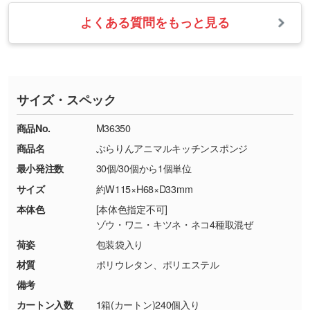
業日以内に担当スタッフよりメールにてご連絡
また、お選びいただいた印刷色が本体色に合わ
・お届け時に商品が損傷・故障している場合
いたします。
ない場合や仕上がりに影響しそうな場合は、ス
よくある質問をもっと見る
・ご注文と異なる商品が届いた場合
・1色印刷でグラデーションや濃淡を表現した
お急ぎの場合はお電話でのご質問も受け付けて
タッフから別の色をご案内することもございま
・印刷不良があった場合
い
おります。下記電話番号までお問い合わせくだ
す。
※印刷不良は原則として“再印刷”でご対応させ
網点という技法で濃淡を表現することができま
さい。
ていただいております。
す。濃淡の差が分かるデータに調整いたしま
サイズ・スペック
※詳しくは「
商品の良品基準について
」をご覧
す。→
詳しく見る
TEL：0422-29-9911 営業時間10:00～
ください。
18:00(土日祝日除く)
商品No.
M36350
・コーポレートカラーを使って印刷したい／印
お問い合わせフォームはこちら
商品名
ぶらりんアニマルキッチンスポンジ
【返品・交換ができない場合】
刷色にこだわりがある
最小発注数
30個/30個から1個単位
・お客様の元で商品を加工された場合、または
DIC・PANTONEなどのカラーチップの指定や、
商品が破損した場合
現物支給による色指定も承っております。→
詳
サイズ
約W115×H68×D33mm
・商品到着後7日以上経過している場合
しく見る
本体色
[本体色指定不可]
・お客様のご都合による返品・交換依頼(商
ゾウ・ワニ・キツネ・ネコ4種取混ぜ
品・色・数量などの注文間違い等)
・背景がある画像からキャラクター部分だけを
荷姿
包装袋入り
使いたいです
材質
ポリウレタン、ポリエステル
シンプルな背景のデータや、使いたいキャラク
備考
ター部分の輪郭がはっきりしているデータは切
カートン入数
1箱(カートン)240個入り
り抜き処理が可能です。→
詳しく見る