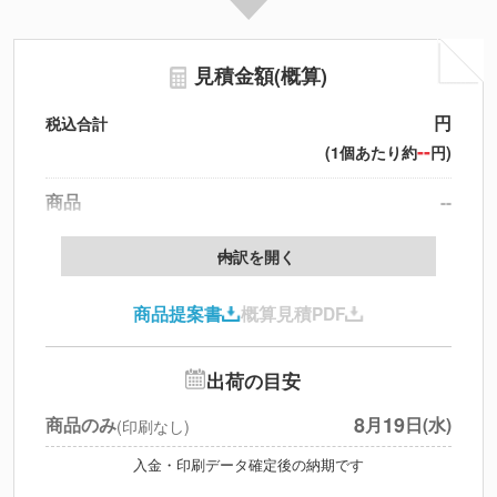
見積金額(概算)
円
税込合計
--
(1個あたり約
円)
商品
--
送料
--
※
北海道・沖縄・離島 別途
内訳を開く
円
税別合計
商品提案書
概算見積PDF
※
上記小計は税別です
出荷の目安
8
19
商品のみ
月
日(水)
(印刷なし)
入金・印刷データ確定後の納期です