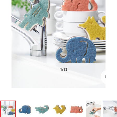
1
/
13