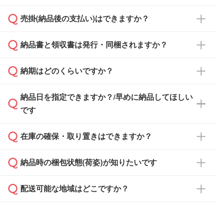
ざいます。予めご了承ください。土日祝日にご
売掛(納品後の支払い)はできますか？
依頼いただいた場合は、翌営業日以降のご連絡
銀行振込のみのご対応となります。
となります。
納品書と領収書は発行・同梱されますか？
基本的には先入金をお願いしておりますが、自
治体・行政機関・学校・病院・上場企業様 な
納期はどのくらいですか？
どの場合は、月末締め翌月末払いに対応可能で
納品書・領収書は ご依頼をいただいた場合の
す。
み発行しております。商品への同梱はしておら
納品日を指定できますか？/早めに納品してほしい
ず、通常はPDFデータをメール添付でお送りし
・印刷する場合(500個程度)
また、卒業・卒園記念品で対策委員会や個人様
です
ます。
ご入金、イメージ画像の校了から約2週間～2
からご注文いただく場合でも、お支払い元が学
原本の郵送をご希望の場合は、担当スタッフま
週間半でご納品いたします。
校や幼稚園・保育園であれば、同様の条件でご
たは注文フォームの『ご注文に関する備考欄』
在庫の確保・取り置きはできますか？
ご希望の納期がある場合は、お問い合わせ・お
対応できる場合がございます。
よりお知らせください。
・商品のみ注文する場合(サンプル購入を含む)
見積もり・ご注文時にその旨をお知らせくださ
ご希望の際は担当スタッフまでお気軽にご相談
ご入金確認後、1～2営業日で出荷いたしま
納品時の梱包状態(荷姿)が知りたいです
い。
ご入金確認後に在庫を確保し、注文確定のご連
ください。
す。
在庫状況や印刷スケジュールを確認のうえ、対
絡を致します。ご入金いただくまで在庫の確保
応が可能かご案内いたします。
配送可能な地域はどこですか？
はできかねますので予めご了承ください。
商品によって異なります。各ページにある商品
納期は商品や数量、印刷方法、ご納品場所、在
また、お急ぎで印刷をご希望の場合は、最短5
詳細の荷姿欄をご確認ください。
庫の有無によって異なります。正確な日程はス
営業日で出荷可能な商品もご用意しておりま
【箱入り】 商品がひとつずつ箱に入っていま