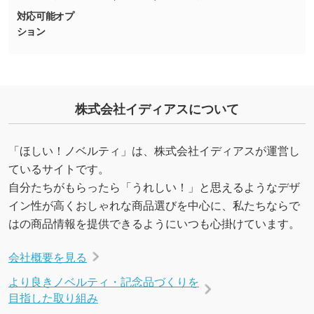
対応可能オプ
ション
・持っているデータの背景が足りない／塗り足
しの作り方が分からない
印刷したいデータが印刷範囲よりも小さい場
合、シンプルな色・柄の背景であれば拡張が可
能です。→
詳しく見る
株式会社イディアスについて
・デザインにQRコードを入れたい／QRコード
「ほしい！ノベルティ」は、株式会社イディアスが運営し
を生成してほしい
ているサイトです。
URLをご指定いただければ、QRコードを生成
自分たちがもらったら「うれしい！」と思えるようなデザ
いたします。配置のご相談にも応じています。
イン性が高くおしゃれな商品選びを中心に、私たちならで
→
詳しく見る
はの商品情報を提供できるようにいつも心掛けています。
会社概要を見る
より良きノベルティ・記念品づくりを
目指した取り組み