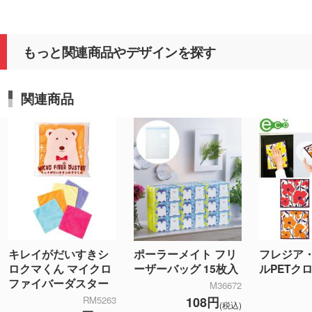
もっと関連商品やデザインを探す
関連商品
キレイがだいすきシ
フレジア
ポーラーメイト フリ
ロクマくん マイクロ
ルPETク
ーザーバッグ 15枚入
ファイバーダスター
M36672
RM5263
108円
(税込)