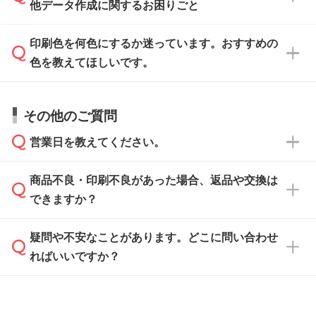
IllustratorやPhotoshopで開いてご利用いただけ
他データ作成に関するお困りごと
タッフが事前に確認いたします。
刷に進みますので、ご安心ください。
ます。詳しい手順は「
入稿テンプレートの使い
データはお見積・ご注文・
お問い合わせフォー
方
」をご確認ください。
印刷色を何色にするか迷っています。おすすめの
ム
へ添付いただくか、担当スタッフ宛にメール
データ作成でお困りの際には、担当スタッフが
でお送りください。
色を教えてほしいです。
サポートいたしますのでお気軽にご相談くださ
仕上がりに影響しそうな点もチェックいたしま
い。
すので、データのご相談だけでもお気軽にお問
お問い合わせフォーム
や、見積/注文フォーム
お見積・ご注文・
お問い合わせフォーム
からご
その他のご質問
い合わせください。
から添付してお送りください。
相談いただきますと、担当スタッフがお客様の
ご希望や商品の本体色を確認し、印刷色をご提
営業日を教えてください。
なお、印刷用データの作り方に関する詳細は、
・解像度の低いデータをトレース/調整してほ
案させていただきます。
「
完全データ入稿
」をご参照ください。
しい
本体色がブラック、ネイビーなど濃色の場合は
商品不良・印刷不良があった場合、返品や交換は
営業日は平日の10:00～18:00で、土日祝日はお
解像度の低い画像や、手書きのイラスト、写真
白色か淡い色の印刷色をおすすめしておりま
できますか？
休みとなります。注文・見積・お問い合わせ
などを、印刷に適したベクターデータに変換し
す。
は、土日祝日でもお送りいただければ、出社後
ます。→
詳しく見る
本体色がナチュラルなど淡色の場合、印刷をく
疑問や不安なことがあります。どこに問い合わせ
速やかに対応いたします。
お手数をお掛けいたしますが、至急担当スタッ
っきりと目立たせたいときは濃い印刷色が、柔
ればいいですか？
フまでご連絡ください。商品の状況を確認し、
・フルカラーデータを1色に変換してほしい
らかい雰囲気にしたいときは淡い印刷色が映え
改めてご案内いたします。
シルク印刷、レーザー彫刻など印刷方法にあわ
ます。
せて、フルカラーのデータを1色になおしま
お問い合わせフォームをご利用ください。1営
【返品・交換の対象】
す。→
詳しく見る