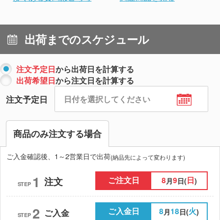
出荷までのスケジュール
注文予定日
から出荷日を計算する
出荷希望日
から注文日を計算する
注文予定日
商品のみ注文する場合
ご入金確認後、1～2営業日で出荷
(納品先によって変わります)
1
ご注文日
8
9
日
注文
月
日(
)
STEP
2
ご入金日
8
18
火
月
日(
)
ご入金
STEP