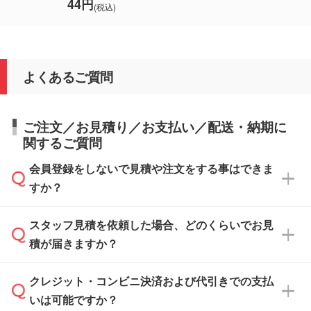
44円
(税込)
よくあるご質問
ご注文／お見積り／お支払い／配送・納期に
関するご質問
会員登録をしないで見積や注文をする事はできま
すか？
スタッフ見積を依頼した場合、どのくらいでお見
可能です。見積・注文フォームにて『ゲストの
積が届きますか？
まま進む』ボタンからお進みのうえ、ご依頼く
ださい。
クレジット・コンビニ決済および代引きでの支払
通常、翌営業日までにお送りしております。混
いは可能ですか？
雑状況によっては、お時間をいただくこともご