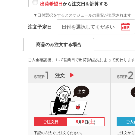
出荷希望日
から注文日を計算する
▼日付選択をするとスケジュールの目安が表示されます
注文予定日
商品のみ注文する場合
ご入金確認後、1～2営業日で出荷
(納品先によって変わります
注文
8
8
土
ご注文日
ご入
月
日(
)
下記の方法でご注文ください。
ご注文から