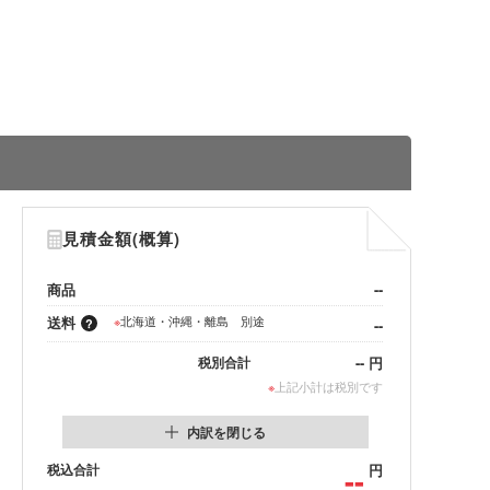
見積金額(概算)
商品
--
送料
※
北海道・沖縄・離島 別途
--
--
円
税別合計
※
上記小計は税別です
内訳を閉じる
税込合計
--
円