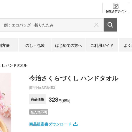
保存済
デザイン
刷方法
のし・包装
はじめての方へ
ご利用ガイド
よく
くし ハンドタオル
今治さくらづくし ハンドタオル
商品No.
M36453
328
商品価格
円(税込)
名入れ不可
商品提案書ダウンロード