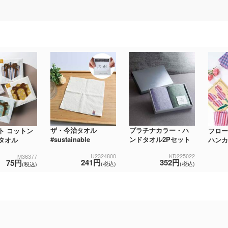
ザ・今治タオル
プラチナカラー・ハ
ト コットン
フロー
#sustainable
ンドタオル2Pセット
タオル
ハンカ
U2324800
KD225022
M36377
241円
352円
75円
(税込)
(税込)
(税込)