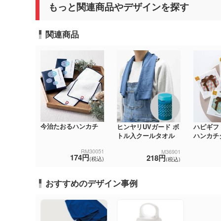
もっと関連商品やデザインを探す
関連商品
今治たおるハンカチ
ヒンヤリUVガード ボ
ハピギフ
トル入クールタオル
ハンカチ
RM30051
M36901
174円
218円
(税込)
(税込)
おすすめのデザイン事例