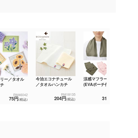
今治エコナチュール
涼感マフラータオル
ル
リー／タオル
／タオルハンカチ
(EVAポーチ付)
ニ
チ
ル
RM18135
TS-1741
RM46042
204円
319円
75円
(税込)
(税込)
(税込)