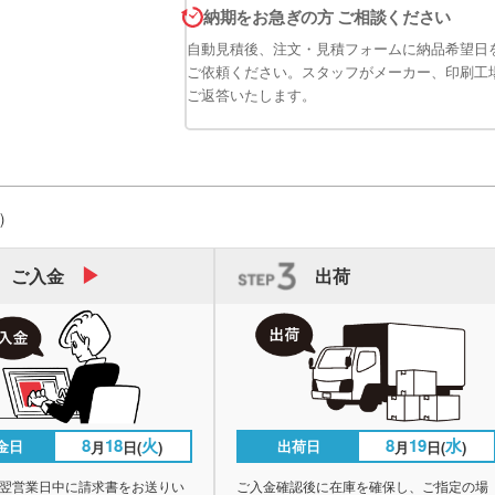
納期をお急ぎの方 ご相談ください
自動見積後、注文・見積フォームに納品希望日
ご依頼ください。スタッフがメーカー、印刷工
ご返答いたします。
)
ご入金
出荷
8
18
火
8
19
水
金日
出荷日
月
日(
)
月
日(
)
翌営業日中に請求書をお送りい
ご入金確認後に在庫を確保し、ご指定の場