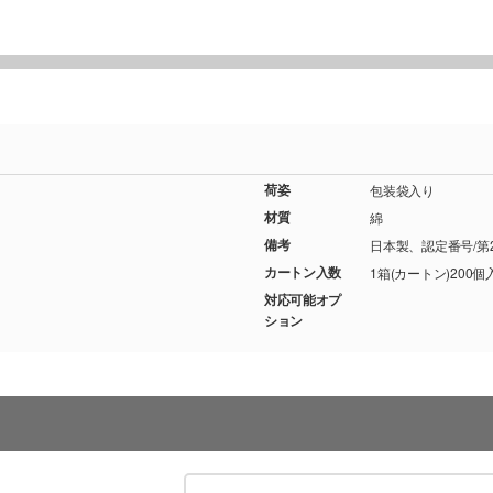
荷姿
包装袋入り
材質
綿
備考
日本製、認定番号/第20
カートン入数
1箱(カートン)200個
対応可能オプ
ション