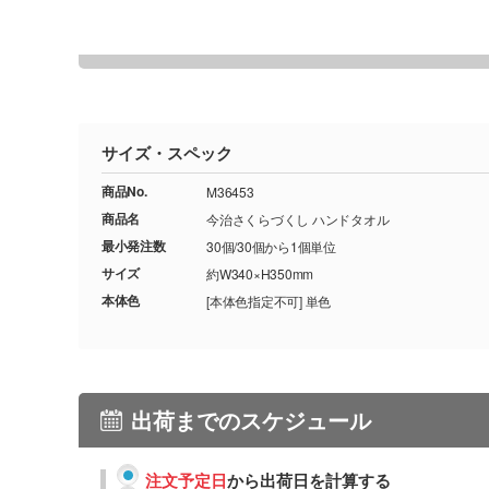
サイズ・スペック
商品No.
M36453
商品名
今治さくらづくし ハンドタオル
最小発注数
30個/30個から1個単位
サイズ
約W340×H350mm
本体色
[本体色指定不可] 単色
出荷までのスケジュール
注文予定日
から出荷日を計算する