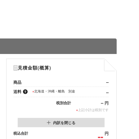
見積金額(概算)
商品
--
送料
※
北海道・沖縄・離島 別途
--
--
円
税別合計
※
上記小計は税別です
内訳を閉じる
税込合計
--
円