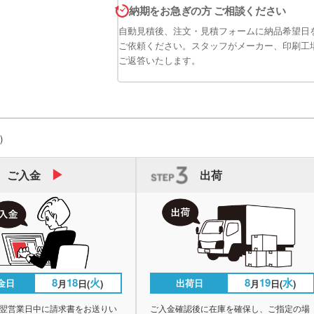
納期をお急ぎの方 ご相談ください
自動見積後、注文・見積フォームに納品希望日
ご依頼ください。スタッフがメーカー、印刷工
ご返答いたします。
)
ご入金
出荷
8
18
火
8
19
水
金日
出荷日
月
日(
)
月
日(
)
翌営業日中に請求書をお送りい
ご入金確認後に在庫を確保し、ご指定の場