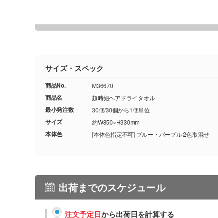
サイズ・スペック
商品No.
M36670
商品名
超時短ヘアドライタオル
最小発注数
30個/30個から1個単位
サイズ
約W850×H330mm
本体色
[本体色指定不可] ブルー・パープル 2色取混ぜ
出荷までのスケジュール
注文予定日
から出荷日を計算する