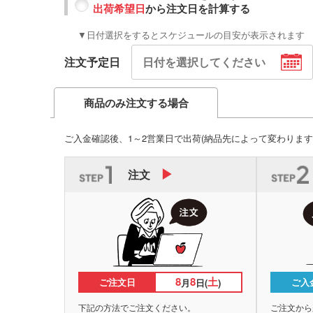
出荷希望日
から注文日を計算する
▼日付選択をするとスケジュールの目安が表示されます
注文予定日
商品のみ注文する場合
ご入金確認後、1～2営業日で出荷
(納品先によって変わります
注文
8
8
土
ご注文日
ご入
月
日(
)
下記の方法でご注文ください。
ご注文から