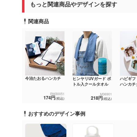
もっと関連商品やデザインを探す
関連商品
今治たおるハンカチ
ヒンヤリUVガード ボ
ハピギフ
トル入クールタオル
ハンカチ
RM30051
M36901
174円
218円
(税込)
(税込)
おすすめのデザイン事例