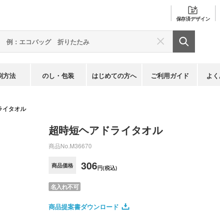
保存済
デザイン
刷方法
のし・包装
はじめての方へ
ご利用ガイド
よく
ライタオル
超時短ヘアドライタオル
商品No.
M36670
306
商品価格
円(税込)
名入れ不可
商品提案書ダウンロード