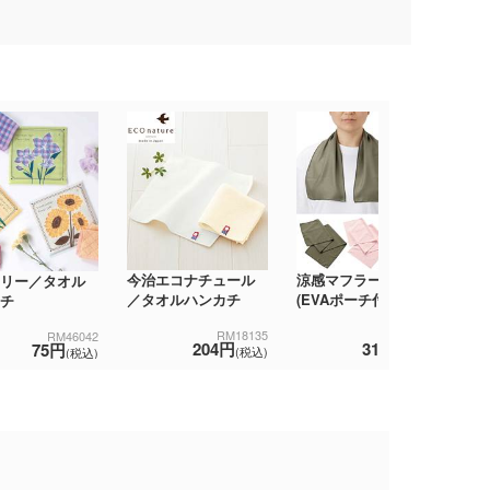
今治エコナチュール
涼感マフラータオル
今
リー／タオル
／タオルハンカチ
(EVAポーチ付)
カ
チ
RM18135
TS-1741
RM46042
204円
319円
75円
(税込)
(税込)
(税込)