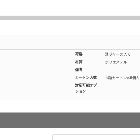
荷姿
透明ケース入り
材質
ポリエステル
備考
カートン入数
1箱(カートン)48個
対応可能オプ
ション