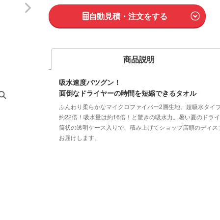
自動見積・注文をする
商品説明
吸水速度バツグン！
面倒なドライヤーの時間を短縮できるタオル
ふんわり柔らかなマイクロファイバー2層生地。超吸水タイ
約22倍！吸水量は約16倍！と驚きの吸水力。暑い夏のドラ
筒状の透明ケース入りで、積み上げてショップ店頭のディス
お届けします。