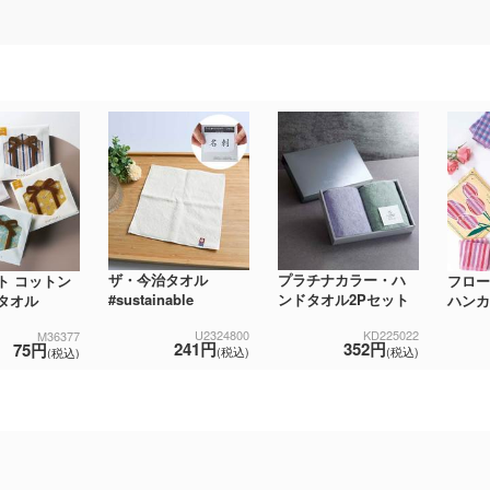
ザ・今治タオル
プラチナカラー・ハ
ト コットン
フロー
#sustainable
ンドタオル2Pセット
タオル
ハンカ
U2324800
KD225022
M36377
241円
352円
75円
(税込)
(税込)
(税込)