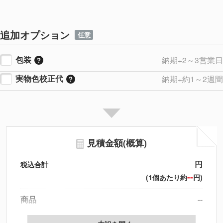
追加オプション
任意
包装
納期+2～3営業日
実物色校正代
納期+約1～2週間
見積金額(概算)
円
税込合計
--
(1個あたり約
円)
商品
--
製版代
--