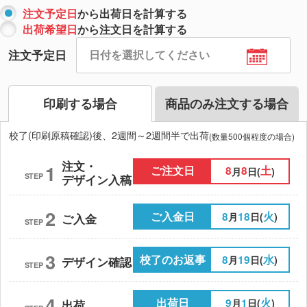
注文予定日
から出荷日を計算する
出荷希望日
から注文日を計算する
注文予定日
印刷する場合
商品のみ注文する場合
校了(印刷原稿確認)後、2週間～2週間半で出荷
(数量500個程度の場合)
注文・
1
ご注文日
8
8
土
月
日(
)
STEP
デザイン入稿
2
ご入金日
8
18
火
月
日(
)
ご入金
STEP
3
校了のお返事
8
19
水
月
日(
)
デザイン確認
STEP
4
出荷日
9
1
火
月
日(
)
出荷