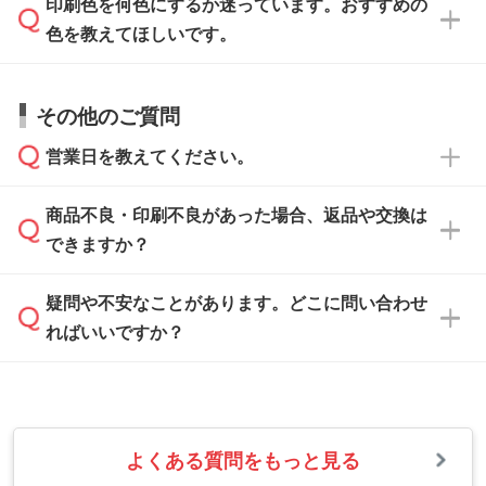
印刷色を何色にするか迷っています。おすすめの
ム
へ添付いただくか、担当スタッフ宛にメール
データ作成でお困りの際には、担当スタッフが
でお送りください。
色を教えてほしいです。
サポートいたしますのでお気軽にご相談くださ
仕上がりに影響しそうな点もチェックいたしま
い。
すので、データのご相談だけでもお気軽にお問
お問い合わせフォーム
や、見積/注文フォーム
お見積・ご注文・
お問い合わせフォーム
からご
その他のご質問
い合わせください。
から添付してお送りください。
相談いただきますと、担当スタッフがお客様の
ご希望や商品の本体色を確認し、印刷色をご提
営業日を教えてください。
なお、印刷用データの作り方に関する詳細は、
・解像度の低いデータをトレース/調整してほ
案させていただきます。
「
完全データ入稿
」をご参照ください。
しい
本体色がブラック、ネイビーなど濃色の場合は
商品不良・印刷不良があった場合、返品や交換は
営業日は平日の10:00～18:00で、土日祝日はお
解像度の低い画像や、手書きのイラスト、写真
白色か淡い色の印刷色をおすすめしておりま
できますか？
休みとなります。注文・見積・お問い合わせ
などを、印刷に適したベクターデータに変換し
す。
は、土日祝日でもお送りいただければ、出社後
ます。→
詳しく見る
本体色がナチュラルなど淡色の場合、印刷をく
疑問や不安なことがあります。どこに問い合わせ
速やかに対応いたします。
お手数をお掛けいたしますが、至急担当スタッ
っきりと目立たせたいときは濃い印刷色が、柔
ればいいですか？
フまでご連絡ください。商品の状況を確認し、
・フルカラーデータを1色に変換してほしい
らかい雰囲気にしたいときは淡い印刷色が映え
改めてご案内いたします。
シルク印刷、レーザー彫刻など印刷方法にあわ
ます。
せて、フルカラーのデータを1色になおしま
お問い合わせフォームをご利用ください。1営
【返品・交換の対象】
す。→
詳しく見る
業日以内に担当スタッフよりメールにてご連絡
また、お選びいただいた印刷色が本体色に合わ
・お届け時に商品が損傷・故障している場合
いたします。
ない場合や仕上がりに影響しそうな場合は、ス
よくある質問をもっと見る
・ご注文と異なる商品が届いた場合
・1色印刷でグラデーションや濃淡を表現した
お急ぎの場合はお電話でのご質問も受け付けて
タッフから別の色をご案内することもございま