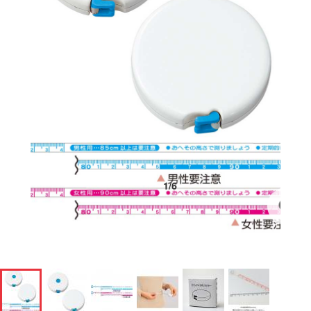
1
/
6