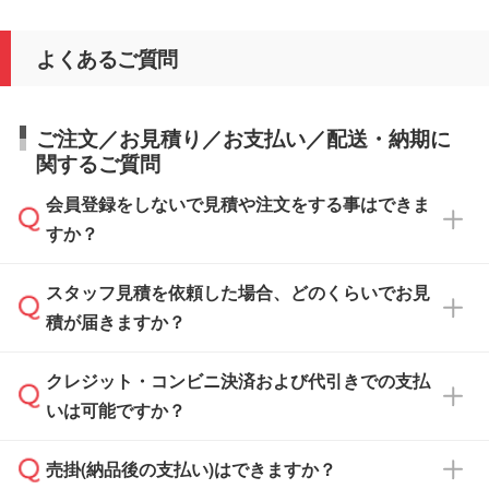
よくあるご質問
ご注文／お見積り／お支払い／配送・納期に
関するご質問
会員登録をしないで見積や注文をする事はできま
すか？
スタッフ見積を依頼した場合、どのくらいでお見
可能です。見積・注文フォームにて『ゲストの
積が届きますか？
まま進む』ボタンからお進みのうえ、ご依頼く
ださい。
クレジット・コンビニ決済および代引きでの支払
通常、翌営業日までにお送りしております。混
いは可能ですか？
雑状況によっては、お時間をいただくこともご
ざいます。予めご了承ください。土日祝日にご
売掛(納品後の支払い)はできますか？
依頼いただいた場合は、翌営業日以降のご連絡
銀行振込のみのご対応となります。