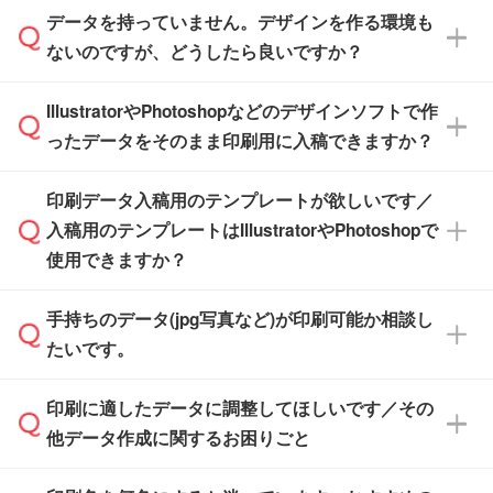
また、商品ページ内の「出荷までのスケジュー
品ページにてご確認ください
す。(透明袋、デザイン袋など)
データを持っていません。デザインを作る環境も
ル」に注文予定日をご入力いただくと、おおよ
【個包装なし】 個包装がされていない状態で
ないのですが、どうしたら良いですか？
その締切日や出荷目安をご確認いただけます。
納品します。
商品在庫や印刷ラインを確保するためにも、商
※化粧箱から白箱への入れ替えや、オリジナル
IllustratorやPhotoshopなどのデザインソフトで作
品が決まりましたらお早めのご発注をお願いい
無料の「
デザインシミュレーター
」を使えば、
箱の作成は原則承っておりません。
たします。
ったデータをそのまま印刷用に入稿できますか？
PCやスマホから簡単にデザインを作成できま
す。スタンプやテンプレートも豊富なので、デ
※土日祝日を除く営業日換算です。
印刷データ入稿用のテンプレートが欲しいです／
ザインソフトがなくても安心です。
IllustratorやPhotoshop、CLIP STUDIOなどのデ
※沖縄・離島は追加日数がかかります。
入稿用のテンプレートはIllustratorやPhotoshopで
ザインソフトでこだわりのデザインを作成した
また、「
データ作成サービス
」もご利用いただ
使用できますか？
い方は、
完全データ入稿
がおすすめです。
けます。ご希望の文言・書体・印刷色をお知ら
「.ai」形式または「.psd」形式で保存し、お見
せいただければ、弊社にて無料でデザインデー
積・ご注文フォームにアップロードしてご入稿
手持ちのデータ(jpg写真など)が印刷可能か相談し
一部商品は入稿用テンプレートのご用意があり
タを1点作成いたします。
ください。
たいです。
ます。各商品ページの『印刷方法・テンプレー
ト』からダウンロードをお願いいたします。
ご入稿後は経験豊富なスタッフがデータに不備
印刷に適したデータに調整してほしいです／その
入稿用のテンプレートはPDF形式ですが、
印刷に適したデータ・解像度かどうか、担当ス
がないかチェックし、お客様と確認してから印
IllustratorやPhotoshopで開いてご利用いただけ
他データ作成に関するお困りごと
タッフが事前に確認いたします。
刷に進みますので、ご安心ください。
ます。詳しい手順は「
入稿テンプレートの使い
データはお見積・ご注文・
お問い合わせフォー
方
」をご確認ください。