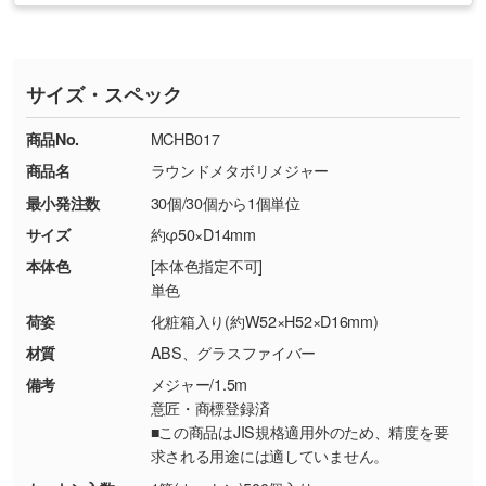
・印刷不良があった場合
い
おります。下記電話番号までお問い合わせくだ
す。
※印刷不良は原則として“再印刷”でご対応させ
網点という技法で濃淡を表現することができま
さい。
ていただいております。
す。濃淡の差が分かるデータに調整いたしま
サイズ・スペック
※詳しくは「
商品の良品基準について
」をご覧
す。→
詳しく見る
TEL：0422-29-9911 営業時間10:00～
ください。
18:00(土日祝日除く)
商品No.
MCHB017
・コーポレートカラーを使って印刷したい／印
お問い合わせフォームはこちら
商品名
ラウンドメタボリメジャー
【返品・交換ができない場合】
刷色にこだわりがある
最小発注数
30個/30個から1個単位
・お客様の元で商品を加工された場合、または
DIC・PANTONEなどのカラーチップの指定や、
商品が破損した場合
現物支給による色指定も承っております。→
詳
サイズ
約φ50×D14mm
・商品到着後7日以上経過している場合
しく見る
本体色
[本体色指定不可]
・お客様のご都合による返品・交換依頼(商
単色
品・色・数量などの注文間違い等)
・背景がある画像からキャラクター部分だけを
荷姿
化粧箱入り(約W52×H52×D16mm)
使いたいです
材質
ABS、グラスファイバー
シンプルな背景のデータや、使いたいキャラク
備考
メジャー/1.5m
ター部分の輪郭がはっきりしているデータは切
意匠・商標登録済
り抜き処理が可能です。→
詳しく見る
■この商品はJIS規格適用外のため、精度を要
求される用途には適していません。
・持っているデータの背景が足りない／塗り足