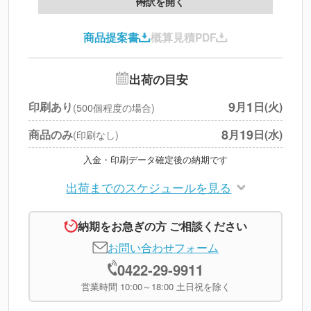
内訳を開く
印刷代
--
商品提案書
概算見積PDF
送料
--
※
北海道・沖縄・離島 別途
追加オプション
--
出荷の目安
円
税別合計
9
1
印刷あり
月
日(火)
(500個程度の場合)
※
上記小計は税別です
8
19
商品のみ
月
日(水)
(印刷なし)
入金・印刷データ確定後の納期です
出荷までのスケジュールを見る
納期をお急ぎの方 ご相談ください
お問い合わせフォーム
0422-29-9911
営業時間 10:00～18:00 土日祝を除く