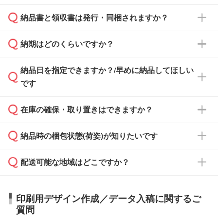
となります。
納品書と領収書は発行・同梱されますか？
基本的には先入金をお願いしておりますが、自
治体・行政機関・学校・病院・上場企業様 な
納期はどのくらいですか？
どの場合は、月末締め翌月末払いに対応可能で
納品書・領収書は ご依頼をいただいた場合の
す。
み発行しております。商品への同梱はしておら
納品日を指定できますか？/早めに納品してほしい
ず、通常はPDFデータをメール添付でお送りし
・印刷する場合(500個程度)
また、卒業・卒園記念品で対策委員会や個人様
です
ます。
ご入金、イメージ画像の校了から約2週間～2
からご注文いただく場合でも、お支払い元が学
原本の郵送をご希望の場合は、担当スタッフま
週間半でご納品いたします。
校や幼稚園・保育園であれば、同様の条件でご
たは注文フォームの『ご注文に関する備考欄』
在庫の確保・取り置きはできますか？
ご希望の納期がある場合は、お問い合わせ・お
対応できる場合がございます。
よりお知らせください。
・商品のみ注文する場合(サンプル購入を含む)
見積もり・ご注文時にその旨をお知らせくださ
ご希望の際は担当スタッフまでお気軽にご相談
ご入金確認後、1～2営業日で出荷いたしま
納品時の梱包状態(荷姿)が知りたいです
い。
ご入金確認後に在庫を確保し、注文確定のご連
ください。
す。
在庫状況や印刷スケジュールを確認のうえ、対
絡を致します。ご入金いただくまで在庫の確保
応が可能かご案内いたします。
配送可能な地域はどこですか？
はできかねますので予めご了承ください。
商品によって異なります。各ページにある商品
納期は商品や数量、印刷方法、ご納品場所、在
また、お急ぎで印刷をご希望の場合は、最短5
詳細の荷姿欄をご確認ください。
庫の有無によって異なります。正確な日程はス
営業日で出荷可能な商品もご用意しておりま
【箱入り】 商品がひとつずつ箱に入っていま
日本全国へお届けが可能です。なお、海外への
タッフまでお問い合わせください。
印刷用デザイン作成／データ入稿に関するご
す。>>
対象商品はこちら
す。(白箱、化粧箱、ブリスターパックなど)
直接納品は行っておりませんので予めご了承く
質問
※最短出荷日は商品によって異なります。各商
【袋入り】 商品がひとつずつ袋に入っていま
ださい。