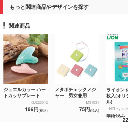
もっと関連商品やデザインを探す
関連商品
ジュエルカラー ハー
メタボチェックメジ
ライオン 
トカッサプレート
ャー 男女兼用
枚入(オリ
ル)
KD225042
M31531
196円
75円
NZL-kyusok
(税込)
(税込)
印刷代込み
2