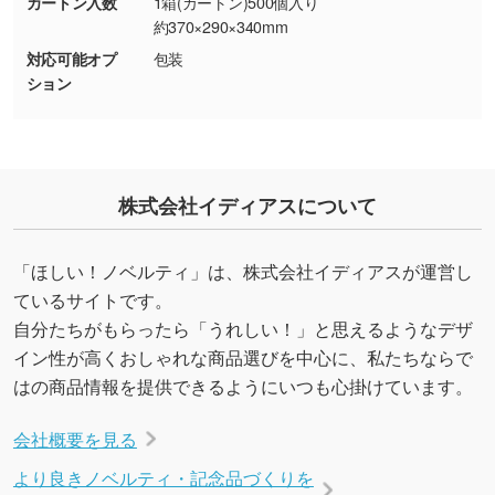
カートン入数
1箱(カートン)500個入り
しの作り方が分からない
約370×290×340mm
印刷したいデータが印刷範囲よりも小さい場
対応可能オプ
包装
合、シンプルな色・柄の背景であれば拡張が可
ション
能です。→
詳しく見る
・デザインにQRコードを入れたい／QRコード
を生成してほしい
株式会社イディアスについて
URLをご指定いただければ、QRコードを生成
いたします。配置のご相談にも応じています。
→
詳しく見る
「ほしい！ノベルティ」は、株式会社イディアスが運営し
ているサイトです。
自分たちがもらったら「うれしい！」と思えるようなデザ
イン性が高くおしゃれな商品選びを中心に、私たちならで
はの商品情報を提供できるようにいつも心掛けています。
会社概要を見る
より良きノベルティ・記念品づくりを