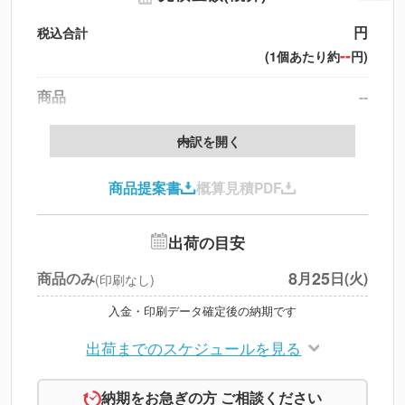
円
税込合計
--
(1個あたり約
円)
商品
--
送料
--
※
北海道・沖縄・離島 別途
内訳を開く
円
税別合計
商品提案書
概算見積PDF
※
上記小計は税別です
出荷の目安
8
25
商品のみ
月
日(火)
(印刷なし)
入金・印刷データ確定後の納期です
出荷までのスケジュールを見る
納期をお急ぎの方 ご相談ください