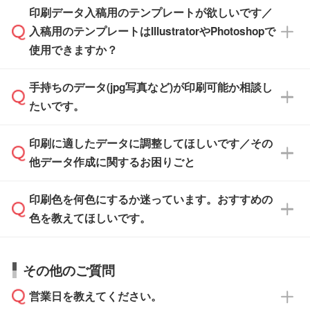
※土日祝日を除く営業日換算です。
印刷データ入稿用のテンプレートが欲しいです／
ザインソフトがなくても安心です。
IllustratorやPhotoshop、CLIP STUDIOなどのデ
※沖縄・離島は追加日数がかかります。
入稿用のテンプレートはIllustratorやPhotoshopで
ザインソフトでこだわりのデザインを作成した
また、「
データ作成サービス
」もご利用いただ
使用できますか？
い方は、
完全データ入稿
がおすすめです。
けます。ご希望の文言・書体・印刷色をお知ら
「.ai」形式または「.psd」形式で保存し、お見
せいただければ、弊社にて無料でデザインデー
積・ご注文フォームにアップロードしてご入稿
手持ちのデータ(jpg写真など)が印刷可能か相談し
一部商品は入稿用テンプレートのご用意があり
タを1点作成いたします。
ください。
たいです。
ます。各商品ページの『印刷方法・テンプレー
ト』からダウンロードをお願いいたします。
ご入稿後は経験豊富なスタッフがデータに不備
印刷に適したデータに調整してほしいです／その
入稿用のテンプレートはPDF形式ですが、
印刷に適したデータ・解像度かどうか、担当ス
がないかチェックし、お客様と確認してから印
IllustratorやPhotoshopで開いてご利用いただけ
他データ作成に関するお困りごと
タッフが事前に確認いたします。
刷に進みますので、ご安心ください。
ます。詳しい手順は「
入稿テンプレートの使い
データはお見積・ご注文・
お問い合わせフォー
方
」をご確認ください。
印刷色を何色にするか迷っています。おすすめの
ム
へ添付いただくか、担当スタッフ宛にメール
データ作成でお困りの際には、担当スタッフが
でお送りください。
色を教えてほしいです。
サポートいたしますのでお気軽にご相談くださ
仕上がりに影響しそうな点もチェックいたしま
い。
すので、データのご相談だけでもお気軽にお問
お問い合わせフォーム
や、見積/注文フォーム
お見積・ご注文・
お問い合わせフォーム
からご
その他のご質問
い合わせください。
から添付してお送りください。
相談いただきますと、担当スタッフがお客様の
ご希望や商品の本体色を確認し、印刷色をご提
営業日を教えてください。
なお、印刷用データの作り方に関する詳細は、
・解像度の低いデータをトレース/調整してほ