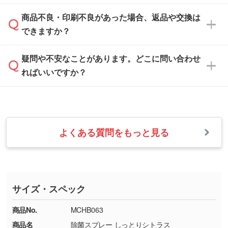
案させていただきます。
「
完全データ入稿
」をご参照ください。
しい
本体色がブラック、ネイビーなど濃色の場合は
商品不良・印刷不良があった場合、返品や交換は
営業日は平日の10:00～18:00で、土日祝日はお
解像度の低い画像や、手書きのイラスト、写真
白色か淡い色の印刷色をおすすめしておりま
できますか？
休みとなります。注文・見積・お問い合わせ
などを、印刷に適したベクターデータに変換し
す。
は、土日祝日でもお送りいただければ、出社後
ます。→
詳しく見る
本体色がナチュラルなど淡色の場合、印刷をく
疑問や不安なことがあります。どこに問い合わせ
速やかに対応いたします。
お手数をお掛けいたしますが、至急担当スタッ
っきりと目立たせたいときは濃い印刷色が、柔
ればいいですか？
フまでご連絡ください。商品の状況を確認し、
・フルカラーデータを1色に変換してほしい
らかい雰囲気にしたいときは淡い印刷色が映え
改めてご案内いたします。
シルク印刷、レーザー彫刻など印刷方法にあわ
ます。
せて、フルカラーのデータを1色になおしま
お問い合わせフォームをご利用ください。1営
【返品・交換の対象】
す。→
詳しく見る
業日以内に担当スタッフよりメールにてご連絡
また、お選びいただいた印刷色が本体色に合わ
・お届け時に商品が損傷・故障している場合
いたします。
ない場合や仕上がりに影響しそうな場合は、ス
よくある質問をもっと見る
・ご注文と異なる商品が届いた場合
・1色印刷でグラデーションや濃淡を表現した
お急ぎの場合はお電話でのご質問も受け付けて
タッフから別の色をご案内することもございま
・印刷不良があった場合
い
おります。下記電話番号までお問い合わせくだ
す。
※印刷不良は原則として“再印刷”でご対応させ
網点という技法で濃淡を表現することができま
さい。
ていただいております。
す。濃淡の差が分かるデータに調整いたしま
サイズ・スペック
※詳しくは「
商品の良品基準について
」をご覧
す。→
詳しく見る
TEL：0422-29-9911 営業時間10:00～
ください。
18:00(土日祝日除く)
商品No.
MCHB063
・コーポレートカラーを使って印刷したい／印
お問い合わせフォームはこちら
商品名
除菌スプレー しっとりシトラス
【返品・交換ができない場合】
刷色にこだわりがある