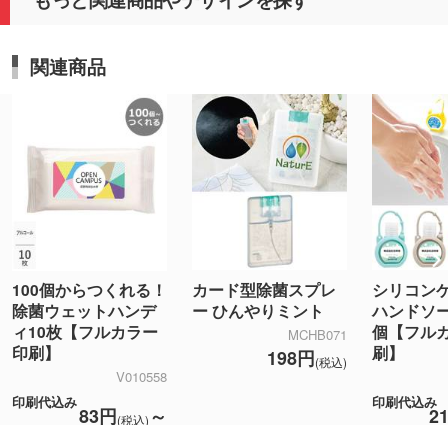
関連商品
カード型除菌スプレ
シリコン
100個からつくれる！
ー ひんやりミント
ハンドソー
除菌ウェットハンデ
個【フル
ィ10枚【フルカラー
MCHB071
刷】
印刷】
198円
(税込)
V010558
印刷代込み
印刷代込み
2
83円
～
(税込)