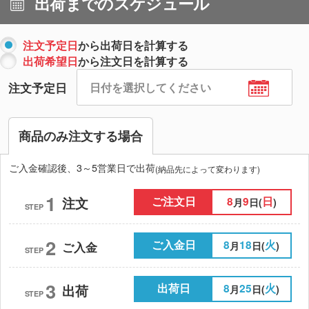
出荷までのスケジュール
注文予定日
から出荷日を計算する
出荷希望日
から注文日を計算する
注文予定日
商品のみ注文する場合
ご入金確認後、3～5営業日で出荷
(納品先によって変わります)
1
ご注文日
8
9
日
注文
月
日(
)
STEP
2
ご入金日
8
18
火
月
日(
)
ご入金
STEP
3
出荷日
8
25
火
出荷
月
日(
)
STEP