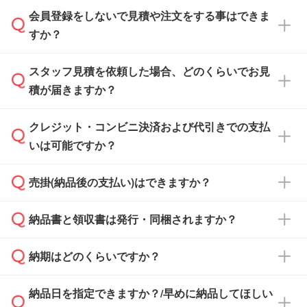
会員登録をしないで見積や注文をする事はできま
すか？
スタッフ見積を依頼した場合、どのくらいでお見
可能です。見積・注文フォームにて『ゲストの
積が届きますか？
まま進む』ボタンからお進みのうえ、ご依頼く
ださい。
クレジット・コンビニ決済および代引きでの支払
通常、翌営業日までにお送りしております。混
いは可能ですか？
雑状況によっては、お時間をいただくこともご
ざいます。予めご了承ください。土日祝日にご
売掛(納品後の支払い)はできますか？
依頼いただいた場合は、翌営業日以降のご連絡
銀行振込のみのご対応となります。
となります。
納品書と領収書は発行・同梱されますか？
基本的には先入金をお願いしておりますが、自
治体・行政機関・学校・病院・上場企業様 な
納期はどのくらいですか？
どの場合は、月末締め翌月末払いに対応可能で
納品書・領収書は ご依頼をいただいた場合の
す。
み発行しております。商品への同梱はしておら
納品日を指定できますか？/早めに納品してほしい
ず、通常はPDFデータをメール添付でお送りし
・印刷する場合(500個程度)