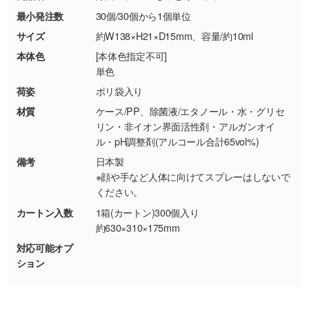
最小発注数
30個/30個から1個単位
・お客様の元で商品を加工された場合、または
DIC・PANTONEなどのカラーチップの指定や、
商品が破損した場合
現物支給による色指定も承っております。→
詳
サイズ
約W138×H21×D15mm、容量/約10ml
・商品到着後7日以上経過している場合
しく見る
本体色
[本体色指定不可]
・お客様のご都合による返品・交換依頼(商
単色
品・色・数量などの注文間違い等)
・背景がある画像からキャラクター部分だけを
荷姿
ポリ袋入り
使いたいです
材質
ケース/PP、除菌液/エタノール・水・グリセ
シンプルな背景のデータや、使いたいキャラク
リン・非イオン界面活性剤・アルガンオイ
ター部分の輪郭がはっきりしているデータは切
ル・pH調整剤(アルコール合計65vol%)
り抜き処理が可能です。→
詳しく見る
備考
日本製
※顔や手など人体に向けてスプレーはしないで
・持っているデータの背景が足りない／塗り足
ください。
しの作り方が分からない
カートン入数
1箱(カートン)300個入り
印刷したいデータが印刷範囲よりも小さい場
約630×310×175mm
合、シンプルな色・柄の背景であれば拡張が可
対応可能オプ
能です。→
詳しく見る
ション
・デザインにQRコードを入れたい／QRコード