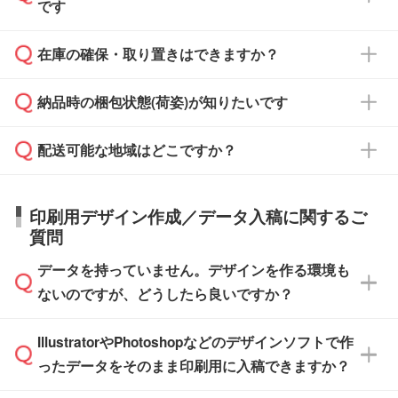
また、卒業・卒園記念品で対策委員会や個人様
です
ます。
ご入金、イメージ画像の校了から約2週間～2
からご注文いただく場合でも、お支払い元が学
原本の郵送をご希望の場合は、担当スタッフま
週間半でご納品いたします。
校や幼稚園・保育園であれば、同様の条件でご
たは注文フォームの『ご注文に関する備考欄』
在庫の確保・取り置きはできますか？
ご希望の納期がある場合は、お問い合わせ・お
対応できる場合がございます。
よりお知らせください。
・商品のみ注文する場合(サンプル購入を含む)
見積もり・ご注文時にその旨をお知らせくださ
ご希望の際は担当スタッフまでお気軽にご相談
ご入金確認後、1～2営業日で出荷いたしま
納品時の梱包状態(荷姿)が知りたいです
い。
ご入金確認後に在庫を確保し、注文確定のご連
ください。
す。
在庫状況や印刷スケジュールを確認のうえ、対
絡を致します。ご入金いただくまで在庫の確保
応が可能かご案内いたします。
配送可能な地域はどこですか？
はできかねますので予めご了承ください。
商品によって異なります。各ページにある商品
納期は商品や数量、印刷方法、ご納品場所、在
また、お急ぎで印刷をご希望の場合は、最短5
詳細の荷姿欄をご確認ください。
庫の有無によって異なります。正確な日程はス
営業日で出荷可能な商品もご用意しておりま
【箱入り】 商品がひとつずつ箱に入っていま
日本全国へお届けが可能です。なお、海外への
タッフまでお問い合わせください。
印刷用デザイン作成／データ入稿に関するご
す。>>
対象商品はこちら
す。(白箱、化粧箱、ブリスターパックなど)
直接納品は行っておりませんので予めご了承く
質問
※最短出荷日は商品によって異なります。各商
【袋入り】 商品がひとつずつ袋に入っていま
ださい。
また、商品ページ内の「出荷までのスケジュー
品ページにてご確認ください
す。(透明袋、デザイン袋など)
データを持っていません。デザインを作る環境も
ル」に注文予定日をご入力いただくと、おおよ
【個包装なし】 個包装がされていない状態で
ないのですが、どうしたら良いですか？
その締切日や出荷目安をご確認いただけます。
納品します。
商品在庫や印刷ラインを確保するためにも、商
※化粧箱から白箱への入れ替えや、オリジナル
IllustratorやPhotoshopなどのデザインソフトで作
品が決まりましたらお早めのご発注をお願いい
無料の「
デザインシミュレーター
」を使えば、
箱の作成は原則承っておりません。
たします。
ったデータをそのまま印刷用に入稿できますか？
PCやスマホから簡単にデザインを作成できま
す。スタンプやテンプレートも豊富なので、デ