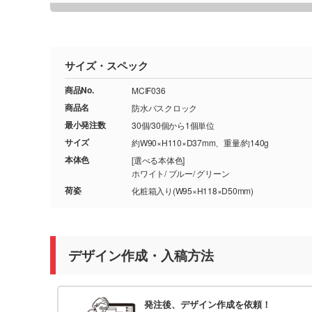
サイズ・スペック
商品No.
MCIF036
商品名
防水バスクロック
最小発注数
30個/30個から1個単位
サイズ
約W90×H110×D37mm、重量/約140g
本体色
[選べる本体色]
ホワイト/ ブルー/ グリーン
荷姿
化粧箱入り(W95×H118×D50mm)
デザイン作成・入稿方法
発注後、デザイン作成を依頼！