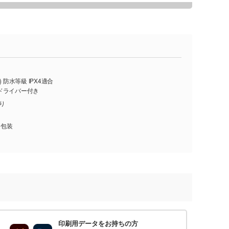
 防水等級 IPX4適合
ドライバー付き
入り
、包装
印刷用データをお持ちの方