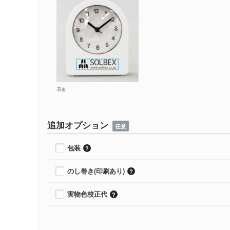
表面
追加オプション
任意
包装
のし巻き(印刷あり)
実物色校正代