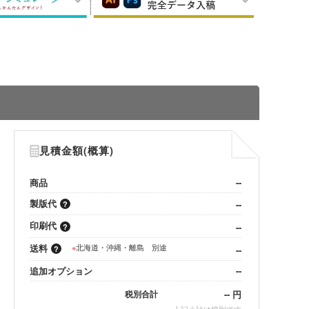
見積金額(概算)
商品
--
製版代
--
印刷代
--
送料
※
北海道・沖縄・離島 別途
--
追加オプション
--
--
円
税別合計
※
上記小計は税別です