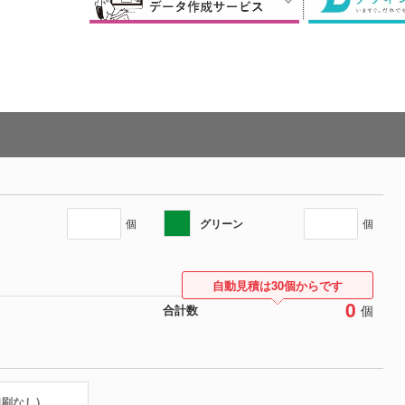
グリーン
個
個
自動見積は30個からです
0
個
合計数
印刷なし)