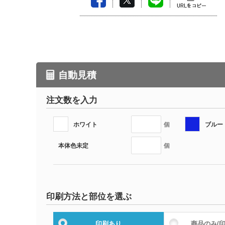
自動見積
注文数を入力
ホワイト
ブルー
個
本体色未定
個
印刷方法と部位を選ぶ
印刷あり
商品のみ
(