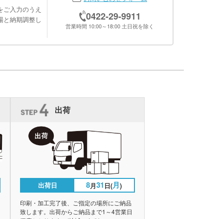
をご入力のうえ
0422-29-9911
場と納期調整し
営業時間 10:00～18:00 土日祝を除く
出荷
8
31
月
出荷日
月
日(
)
印刷・加工完了後、ご指定の場所にご納品
致します。出荷からご納品まで1～4営業日