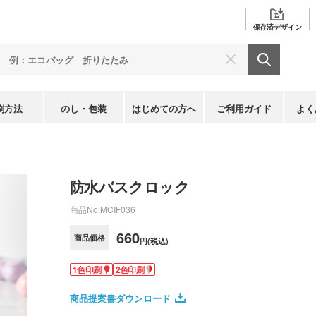
保存済
デザイン
刷方法
のし・包装
はじめての方へ
ご利用ガイド
よく
防水バスクロック
商品No.
MCIF036
660
商品価格
円(税込)
1色印刷
2色印刷
商品提案書ダウンロード