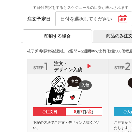
▼日付選択をするとスケジュールの目安が表示されます
注文予定日
商品のみ注
印刷する場合
校了(印刷原稿確認)後、2週間～2週間半で出荷
(数量500個程
注文・
デザイン入稿
8
7
金
ご注文日
ご入
月
日(
)
下記の方法でご注文・デザイン入稿くださ
ご注文から
い。
たします。