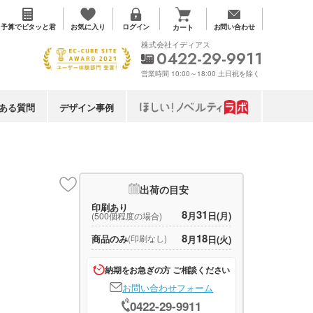
お気に入り
予算で
ピタッと君
ログイン
お問い合わせ
カート
株式会社イディアス
0422-29-9911
営業時間 10:00～18:00 土日祝を除く
ある質問
デザイン事例
出荷の目安
印刷あり
8
31
月
日(月)
(500個程度の場合)
8
18
商品のみ
(印刷なし)
月
日(火)
納期をお急ぎの方 ご相談ください
お問い合わせフォーム
0422-29-9911