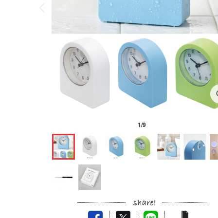
1
/
9