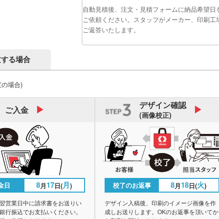
自動見積後、注文・見積フォームに納品希望日
ご依頼ください。スタッフがメーカー、印刷工
ご返答いたします。
文する場合
度の場合)
デザイン
確認
ご入金
(画像校正)
8
17
月
8
18
火
金日
校了のお返事
月
日(
)
月
日(
)
翌営業日中に請求書をお送りい
デザイン入稿後、印刷のイメージ画像を作
銀行振込でお支払いください。
成しお送りします。OKのお返事を頂いてか