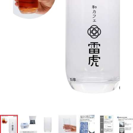
1
/
8