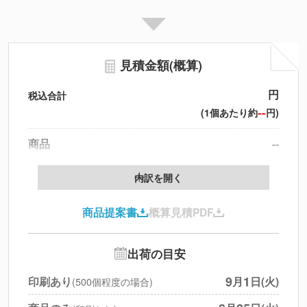
見積金額(概算)
円
税込合計
--
(1個あたり約
円)
商品
--
製版代
--
内訳を開く
印刷代
--
商品提案書
概算見積PDF
送料
--
※
北海道・沖縄・離島 別途
円
税別合計
出荷の目安
※
上記小計は税別です
9
1
印刷あり
月
日(火)
(500個程度の場合)