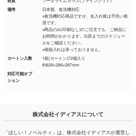
材質
ソーダライムガラス(ファインクリア)
り抜き処理が可能です。→
詳しく見る
備考
日本製、食洗機対応
※食洗機対応商品ですが、名入れ後は手洗い推
・持っているデータの背景が足りない／塗り足
奨です。
しの作り方が分からない
※商品のみ(印刷なし)のご注文でも、ご納品に
お時間がかかります。出荷までのスケジュー
印刷したいデータが印刷範囲よりも小さい場
ルをご確認ください。
合、シンプルな色・柄の背景であれば拡張が可
※個箱入れは承っておりません。
能です。→
詳しく見る
カートン入数
1箱(カートン)72個入り
約629×286×267mm
・デザインにQRコードを入れたい／QRコード
対応可能オプ
を生成してほしい
ション
URLをご指定いただければ、QRコードを生成
いたします。配置のご相談にも応じています。
→
詳しく見る
株式会社イディアスについて
「ほしい！ノベルティ」は、株式会社イディアスが運営し