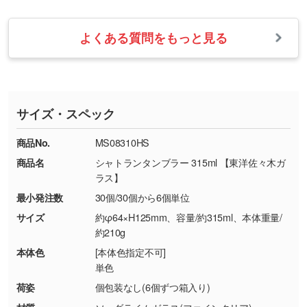
【返品・交換の対象】
す。→
詳しく見る
業日以内に担当スタッフよりメールにてご連絡
また、お選びいただいた印刷色が本体色に合わ
・お届け時に商品が損傷・故障している場合
いたします。
ない場合や仕上がりに影響しそうな場合は、ス
よくある質問をもっと見る
・ご注文と異なる商品が届いた場合
・1色印刷でグラデーションや濃淡を表現した
お急ぎの場合はお電話でのご質問も受け付けて
タッフから別の色をご案内することもございま
・印刷不良があった場合
い
おります。下記電話番号までお問い合わせくだ
す。
※印刷不良は原則として“再印刷”でご対応させ
網点という技法で濃淡を表現することができま
さい。
ていただいております。
す。濃淡の差が分かるデータに調整いたしま
サイズ・スペック
※詳しくは「
商品の良品基準について
」をご覧
す。→
詳しく見る
TEL：0422-29-9911 営業時間10:00～
ください。
18:00(土日祝日除く)
商品No.
MS08310HS
・コーポレートカラーを使って印刷したい／印
お問い合わせフォームはこちら
商品名
シャトランタンブラー 315ml 【東洋佐々木ガ
【返品・交換ができない場合】
刷色にこだわりがある
ラス】
・お客様の元で商品を加工された場合、または
DIC・PANTONEなどのカラーチップの指定や、
最小発注数
30個/30個から6個単位
商品が破損した場合
現物支給による色指定も承っております。→
詳
・商品到着後7日以上経過している場合
しく見る
サイズ
約φ64×H125mm、容量/約315ml、本体重量/
約210g
・お客様のご都合による返品・交換依頼(商
品・色・数量などの注文間違い等)
・背景がある画像からキャラクター部分だけを
本体色
[本体色指定不可]
単色
使いたいです
シンプルな背景のデータや、使いたいキャラク
荷姿
個包装なし(6個ずつ箱入り)
ター部分の輪郭がはっきりしているデータは切