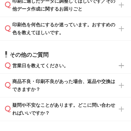
印刷に適したデータに調整してほしいです／その
入稿用のテンプレートはPDF形式ですが、
印刷に適したデータ・解像度かどうか、担当ス
がないかチェックし、お客様と確認してから印
IllustratorやPhotoshopで開いてご利用いただけ
他データ作成に関するお困りごと
タッフが事前に確認いたします。
刷に進みますので、ご安心ください。
ます。詳しい手順は「
入稿テンプレートの使い
データはお見積・ご注文・
お問い合わせフォー
方
」をご確認ください。
印刷色を何色にするか迷っています。おすすめの
ム
へ添付いただくか、担当スタッフ宛にメール
データ作成でお困りの際には、担当スタッフが
でお送りください。
色を教えてほしいです。
サポートいたしますのでお気軽にご相談くださ
仕上がりに影響しそうな点もチェックいたしま
い。
すので、データのご相談だけでもお気軽にお問
お問い合わせフォーム
や、見積/注文フォーム
お見積・ご注文・
お問い合わせフォーム
からご
その他のご質問
い合わせください。
から添付してお送りください。
相談いただきますと、担当スタッフがお客様の
ご希望や商品の本体色を確認し、印刷色をご提
営業日を教えてください。
なお、印刷用データの作り方に関する詳細は、
・解像度の低いデータをトレース/調整してほ
案させていただきます。
「
完全データ入稿
」をご参照ください。
しい
本体色がブラック、ネイビーなど濃色の場合は
商品不良・印刷不良があった場合、返品や交換は
営業日は平日の10:00～18:00で、土日祝日はお
解像度の低い画像や、手書きのイラスト、写真
白色か淡い色の印刷色をおすすめしておりま
できますか？
休みとなります。注文・見積・お問い合わせ
などを、印刷に適したベクターデータに変換し
す。
は、土日祝日でもお送りいただければ、出社後
ます。→
詳しく見る
本体色がナチュラルなど淡色の場合、印刷をく
疑問や不安なことがあります。どこに問い合わせ
速やかに対応いたします。
お手数をお掛けいたしますが、至急担当スタッ
っきりと目立たせたいときは濃い印刷色が、柔
ればいいですか？
フまでご連絡ください。商品の状況を確認し、
・フルカラーデータを1色に変換してほしい
らかい雰囲気にしたいときは淡い印刷色が映え
改めてご案内いたします。
シルク印刷、レーザー彫刻など印刷方法にあわ
ます。
せて、フルカラーのデータを1色になおしま
お問い合わせフォームをご利用ください。1営