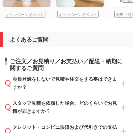
キャンペーンイベント
キャンペーンイベント
周年・創
よくあるご質問
ご注文／お見積り／お支払い／配送・納期に
関するご質問
会員登録をしないで見積や注文をする事はできま
すか？
スタッフ見積を依頼した場合、どのくらいでお見
可能です。見積・注文フォームにて『ゲストの
積が届きますか？
まま進む』ボタンからお進みのうえ、ご依頼く
ださい。
クレジット・コンビニ決済および代引きでの支払
通常、翌営業日までにお送りしております。混