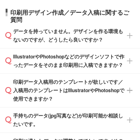
庫の有無によって異なります。正確な日程はス
営業日で出荷可能な商品もご用意しておりま
【箱入り】 商品がひとつずつ箱に入っていま
日本全国へお届けが可能です。なお、海外への
タッフまでお問い合わせください。
印刷用デザイン作成／データ入稿に関するご
す。>>
対象商品はこちら
す。(白箱、化粧箱、ブリスターパックなど)
直接納品は行っておりませんので予めご了承く
質問
※最短出荷日は商品によって異なります。各商
【袋入り】 商品がひとつずつ袋に入っていま
ださい。
また、商品ページ内の「出荷までのスケジュー
品ページにてご確認ください
す。(透明袋、デザイン袋など)
データを持っていません。デザインを作る環境も
ル」に注文予定日をご入力いただくと、おおよ
【個包装なし】 個包装がされていない状態で
ないのですが、どうしたら良いですか？
その締切日や出荷目安をご確認いただけます。
納品します。
商品在庫や印刷ラインを確保するためにも、商
※化粧箱から白箱への入れ替えや、オリジナル
IllustratorやPhotoshopなどのデザインソフトで作
品が決まりましたらお早めのご発注をお願いい
無料の「
デザインシミュレーター
」を使えば、
箱の作成は原則承っておりません。
たします。
ったデータをそのまま印刷用に入稿できますか？
PCやスマホから簡単にデザインを作成できま
す。スタンプやテンプレートも豊富なので、デ
※土日祝日を除く営業日換算です。
印刷データ入稿用のテンプレートが欲しいです／
ザインソフトがなくても安心です。
IllustratorやPhotoshop、CLIP STUDIOなどのデ
※沖縄・離島は追加日数がかかります。
入稿用のテンプレートはIllustratorやPhotoshopで
ザインソフトでこだわりのデザインを作成した
また、「
データ作成サービス
」もご利用いただ
使用できますか？
い方は、
完全データ入稿
がおすすめです。
けます。ご希望の文言・書体・印刷色をお知ら
「.ai」形式または「.psd」形式で保存し、お見
せいただければ、弊社にて無料でデザインデー
積・ご注文フォームにアップロードしてご入稿
手持ちのデータ(jpg写真など)が印刷可能か相談し
一部商品は入稿用テンプレートのご用意があり
タを1点作成いたします。
ください。
たいです。
ます。各商品ページの『印刷方法・テンプレー
ト』からダウンロードをお願いいたします。
ご入稿後は経験豊富なスタッフがデータに不備