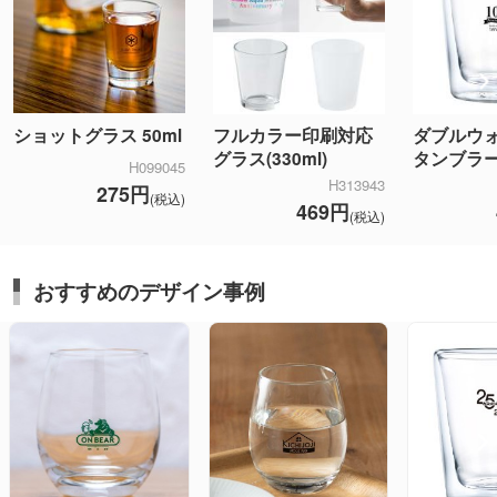
ショットグラス 50ml
フルカラー印刷対応
ダブルウ
グラス(330ml)
タンブラ
H099045
H313943
275円
(税込)
469円
(税込)
おすすめのデザイン事例