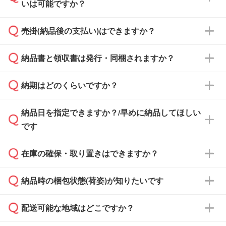
いは可能ですか？
雑状況によっては、お時間をいただくこともご
ざいます。予めご了承ください。土日祝日にご
売掛(納品後の支払い)はできますか？
依頼いただいた場合は、翌営業日以降のご連絡
銀行振込のみのご対応となります。
となります。
納品書と領収書は発行・同梱されますか？
基本的には先入金をお願いしておりますが、自
治体・行政機関・学校・病院・上場企業様 な
納期はどのくらいですか？
どの場合は、月末締め翌月末払いに対応可能で
納品書・領収書は ご依頼をいただいた場合の
す。
み発行しております。商品への同梱はしておら
納品日を指定できますか？/早めに納品してほしい
ず、通常はPDFデータをメール添付でお送りし
・印刷する場合(500個程度)
また、卒業・卒園記念品で対策委員会や個人様
です
ます。
ご入金、イメージ画像の校了から約2週間～2
からご注文いただく場合でも、お支払い元が学
原本の郵送をご希望の場合は、担当スタッフま
週間半でご納品いたします。
校や幼稚園・保育園であれば、同様の条件でご
たは注文フォームの『ご注文に関する備考欄』
在庫の確保・取り置きはできますか？
ご希望の納期がある場合は、お問い合わせ・お
対応できる場合がございます。
よりお知らせください。
・商品のみ注文する場合(サンプル購入を含む)
見積もり・ご注文時にその旨をお知らせくださ
ご希望の際は担当スタッフまでお気軽にご相談
ご入金確認後、1～2営業日で出荷いたしま
納品時の梱包状態(荷姿)が知りたいです
い。
ご入金確認後に在庫を確保し、注文確定のご連
ください。
す。
在庫状況や印刷スケジュールを確認のうえ、対
絡を致します。ご入金いただくまで在庫の確保
応が可能かご案内いたします。
配送可能な地域はどこですか？
はできかねますので予めご了承ください。
商品によって異なります。各ページにある商品
納期は商品や数量、印刷方法、ご納品場所、在
また、お急ぎで印刷をご希望の場合は、最短5
詳細の荷姿欄をご確認ください。