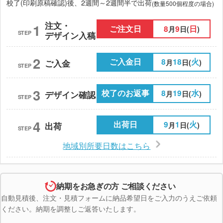
校了(印刷原稿確認)後、2週間～2週間半で出荷
(数量500個程度の場合)
注文・
1
ご注文日
8
9
日
月
日(
)
STEP
デザイン入稿
2
ご入金日
8
18
火
月
日(
)
ご入金
STEP
3
校了のお返事
8
19
水
月
日(
)
デザイン確認
STEP
4
出荷日
9
1
火
月
日(
)
出荷
STEP
地域別所要日数はこちら
納期をお急ぎの方 ご相談ください
自動見積後、注文・見積フォームに納品希望日をご入力のうえご依頼
ください。納期を調整しご返答いたします。