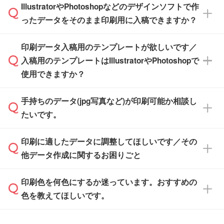
※化粧箱から白箱への入れ替えや、オリジナル
IllustratorやPhotoshopなどのデザインソフトで作
品が決まりましたらお早めのご発注をお願いい
無料の「
デザインシミュレーター
」を使えば、
箱の作成は原則承っておりません。
たします。
ったデータをそのまま印刷用に入稿できますか？
PCやスマホから簡単にデザインを作成できま
す。スタンプやテンプレートも豊富なので、デ
※土日祝日を除く営業日換算です。
印刷データ入稿用のテンプレートが欲しいです／
ザインソフトがなくても安心です。
IllustratorやPhotoshop、CLIP STUDIOなどのデ
※沖縄・離島は追加日数がかかります。
入稿用のテンプレートはIllustratorやPhotoshopで
ザインソフトでこだわりのデザインを作成した
また、「
データ作成サービス
」もご利用いただ
使用できますか？
い方は、
完全データ入稿
がおすすめです。
けます。ご希望の文言・書体・印刷色をお知ら
「.ai」形式または「.psd」形式で保存し、お見
せいただければ、弊社にて無料でデザインデー
積・ご注文フォームにアップロードしてご入稿
手持ちのデータ(jpg写真など)が印刷可能か相談し
一部商品は入稿用テンプレートのご用意があり
タを1点作成いたします。
ください。
たいです。
ます。各商品ページの『印刷方法・テンプレー
ト』からダウンロードをお願いいたします。
ご入稿後は経験豊富なスタッフがデータに不備
印刷に適したデータに調整してほしいです／その
入稿用のテンプレートはPDF形式ですが、
印刷に適したデータ・解像度かどうか、担当ス
がないかチェックし、お客様と確認してから印
IllustratorやPhotoshopで開いてご利用いただけ
他データ作成に関するお困りごと
タッフが事前に確認いたします。
刷に進みますので、ご安心ください。
ます。詳しい手順は「
入稿テンプレートの使い
データはお見積・ご注文・
お問い合わせフォー
方
」をご確認ください。
印刷色を何色にするか迷っています。おすすめの
ム
へ添付いただくか、担当スタッフ宛にメール
データ作成でお困りの際には、担当スタッフが
でお送りください。
色を教えてほしいです。
サポートいたしますのでお気軽にご相談くださ
仕上がりに影響しそうな点もチェックいたしま
い。
すので、データのご相談だけでもお気軽にお問
お問い合わせフォーム
や、見積/注文フォーム