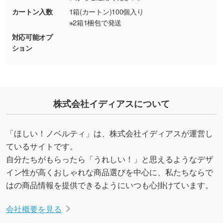
能です。→
詳しく見る
カートン入数
1箱(カートン)100個入り
※2箱1梱包で発送
・デザインにQRコードを入れたい／QRコード
対応可能オプ
を生成してほしい
ション
URLをご指定いただければ、QRコードを生成
いたします。配置のご相談にも応じています。
→
詳しく見る
株式会社イディアスについて
「ほしい！ノベルティ」は、株式会社イディアスが運営し
ているサイトです。
自分たちがもらったら「うれしい！」と思えるようなデザ
イン性が高くおしゃれな商品選びを中心に、私たちならで
はの商品情報を提供できるようにいつも心掛けています。
会社概要を見る