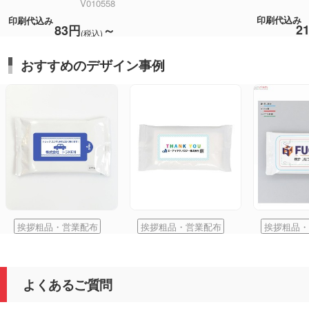
V010558
印刷代込み
印刷代込み
2
83円
～
(税込)
おすすめのデザイン事例
挨拶粗品・営業配布
挨拶粗品・営業配布
挨拶粗品・
よくあるご質問