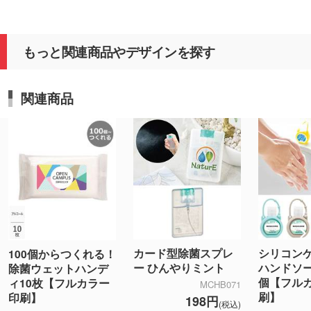
もっと関連商品やデザインを探す
関連商品
カード型除菌スプレ
シリコン
100個からつくれる！
ー ひんやりミント
ハンドソー
除菌ウェットハンデ
個【フル
ィ10枚【フルカラー
MCHB071
刷】
印刷】
198円
(税込)