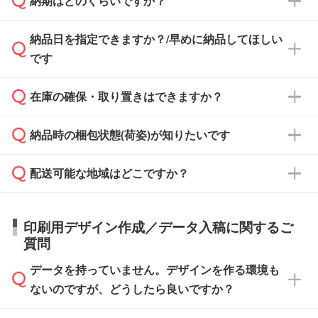
納期はどのくらいですか？
どの場合は、月末締め翌月末払いに対応可能で
納品書・領収書は ご依頼をいただいた場合の
す。
み発行しております。商品への同梱はしておら
納品日を指定できますか？/早めに納品してほしい
ず、通常はPDFデータをメール添付でお送りし
・印刷する場合(500個程度)
また、卒業・卒園記念品で対策委員会や個人様
です
ます。
ご入金、イメージ画像の校了から約2週間～2
からご注文いただく場合でも、お支払い元が学
原本の郵送をご希望の場合は、担当スタッフま
週間半でご納品いたします。
校や幼稚園・保育園であれば、同様の条件でご
たは注文フォームの『ご注文に関する備考欄』
在庫の確保・取り置きはできますか？
ご希望の納期がある場合は、お問い合わせ・お
対応できる場合がございます。
よりお知らせください。
・商品のみ注文する場合(サンプル購入を含む)
見積もり・ご注文時にその旨をお知らせくださ
ご希望の際は担当スタッフまでお気軽にご相談
ご入金確認後、1～2営業日で出荷いたしま
納品時の梱包状態(荷姿)が知りたいです
い。
ご入金確認後に在庫を確保し、注文確定のご連
ください。
す。
在庫状況や印刷スケジュールを確認のうえ、対
絡を致します。ご入金いただくまで在庫の確保
応が可能かご案内いたします。
配送可能な地域はどこですか？
はできかねますので予めご了承ください。
商品によって異なります。各ページにある商品
納期は商品や数量、印刷方法、ご納品場所、在
また、お急ぎで印刷をご希望の場合は、最短5
詳細の荷姿欄をご確認ください。
庫の有無によって異なります。正確な日程はス
営業日で出荷可能な商品もご用意しておりま
【箱入り】 商品がひとつずつ箱に入っていま
日本全国へお届けが可能です。なお、海外への
タッフまでお問い合わせください。
印刷用デザイン作成／データ入稿に関するご
す。>>
対象商品はこちら
す。(白箱、化粧箱、ブリスターパックなど)
直接納品は行っておりませんので予めご了承く
質問
※最短出荷日は商品によって異なります。各商
【袋入り】 商品がひとつずつ袋に入っていま
ださい。
また、商品ページ内の「出荷までのスケジュー
品ページにてご確認ください
す。(透明袋、デザイン袋など)
データを持っていません。デザインを作る環境も
ル」に注文予定日をご入力いただくと、おおよ
【個包装なし】 個包装がされていない状態で
ないのですが、どうしたら良いですか？
その締切日や出荷目安をご確認いただけます。
納品します。
商品在庫や印刷ラインを確保するためにも、商