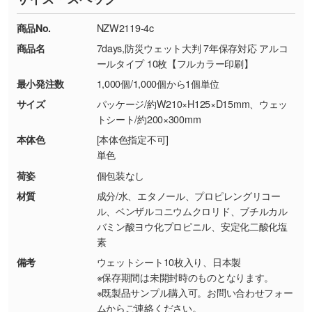
TEL：0422-29-9911 営業時間10:00～
ください。
18:00(土日祝日除く)
商品No.
NZW2119-4c
・コーポレートカラーを使って印刷したい／印
お問い合わせフォームはこちら
商品名
7days,防災ウェット大判 7年保存対応 アルコ
【返品・交換ができない場合】
刷色にこだわりがある
ールタイプ 10枚【フルカラー印刷】
・お客様の元で商品を加工された場合、または
DIC・PANTONEなどのカラーチップの指定や、
最小発注数
1,000個/1,000個から1個単位
商品が破損した場合
現物支給による色指定も承っております。→
詳
・商品到着後7日以上経過している場合
しく見る
サイズ
パッケージ/約W210×H125×D15mm、ウェッ
トシート/約200×300mm
・お客様のご都合による返品・交換依頼(商
品・色・数量などの注文間違い等)
・背景がある画像からキャラクター部分だけを
本体色
[本体色指定不可]
単色
使いたいです
シンプルな背景のデータや、使いたいキャラク
荷姿
個包装なし
ター部分の輪郭がはっきりしているデータは切
材質
成分/水、エタノール、プロピレングリコー
り抜き処理が可能です。→
詳しく見る
ル、ベンザルコニウムクロリド、ブチルカル
バミン酸ヨウ化プロピニル、安定化二酸化塩
素
・持っているデータの背景が足りない／塗り足
しの作り方が分からない
備考
ウェットシート10枚入り、日本製
※保存期間は未開封時のものとなります。
印刷したいデータが印刷範囲よりも小さい場
※既製品サンプル購入可。お問い合わせフォー
合、シンプルな色・柄の背景であれば拡張が可
ムからご連絡ください。