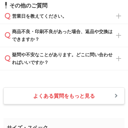
お見積・ご注文・
お問い合わせフォーム
からご
その他のご質問
い合わせください。
から添付してお送りください。
相談いただきますと、担当スタッフがお客様の
ご希望や商品の本体色を確認し、印刷色をご提
営業日を教えてください。
なお、印刷用データの作り方に関する詳細は、
・解像度の低いデータをトレース/調整してほ
案させていただきます。
「
完全データ入稿
」をご参照ください。
しい
本体色がブラック、ネイビーなど濃色の場合は
商品不良・印刷不良があった場合、返品や交換は
営業日は平日の10:00～18:00で、土日祝日はお
解像度の低い画像や、手書きのイラスト、写真
白色か淡い色の印刷色をおすすめしておりま
できますか？
休みとなります。注文・見積・お問い合わせ
などを、印刷に適したベクターデータに変換し
す。
は、土日祝日でもお送りいただければ、出社後
ます。→
詳しく見る
本体色がナチュラルなど淡色の場合、印刷をく
疑問や不安なことがあります。どこに問い合わせ
速やかに対応いたします。
お手数をお掛けいたしますが、至急担当スタッ
っきりと目立たせたいときは濃い印刷色が、柔
ればいいですか？
フまでご連絡ください。商品の状況を確認し、
・フルカラーデータを1色に変換してほしい
らかい雰囲気にしたいときは淡い印刷色が映え
改めてご案内いたします。
シルク印刷、レーザー彫刻など印刷方法にあわ
ます。
せて、フルカラーのデータを1色になおしま
お問い合わせフォームをご利用ください。1営
【返品・交換の対象】
す。→
詳しく見る
業日以内に担当スタッフよりメールにてご連絡
また、お選びいただいた印刷色が本体色に合わ
・お届け時に商品が損傷・故障している場合
いたします。
ない場合や仕上がりに影響しそうな場合は、ス
よくある質問をもっと見る
・ご注文と異なる商品が届いた場合
・1色印刷でグラデーションや濃淡を表現した
お急ぎの場合はお電話でのご質問も受け付けて
タッフから別の色をご案内することもございま
・印刷不良があった場合
い
おります。下記電話番号までお問い合わせくだ
す。
※印刷不良は原則として“再印刷”でご対応させ
網点という技法で濃淡を表現することができま
さい。
ていただいております。
す。濃淡の差が分かるデータに調整いたしま
サイズ・スペック
※詳しくは「
商品の良品基準について
」をご覧
す。→
詳しく見る