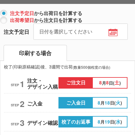
注文予定日
から出荷日を計算する
出荷希望日
から注文日を計算する
注文予定日
印刷する場合
校了(印刷原稿確認)後、3週間で出荷
(数量500個程度の場合)
注文・
1
ご注文日
8
8
土
月
日(
)
STEP
デザイン入稿
2
ご入金日
8
18
火
月
日(
)
ご入金
STEP
3
校了のお返事
8
19
水
月
日(
)
デザイン確認
STEP