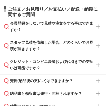
ご注文／お見積り／お支払い／配送・納期に
関するご質問
会員登録をしないで見積や注文をする事はできま
すか？
スタッフ見積を依頼した場合、どのくらいでお見
可能です。見積・注文フォームにて『ゲストの
積が届きますか？
まま進む』ボタンからお進みのうえ、ご依頼く
ださい。
クレジット・コンビニ決済および代引きでの支払
通常、翌営業日までにお送りしております。混
いは可能ですか？
雑状況によっては、お時間をいただくこともご
ざいます。予めご了承ください。土日祝日にご
売掛(納品後の支払い)はできますか？
依頼いただいた場合は、翌営業日以降のご連絡
銀行振込のみのご対応となります。
となります。
納品書と領収書は発行・同梱されますか？
基本的には先入金をお願いしておりますが、自
治体・行政機関・学校・病院・上場企業様 な