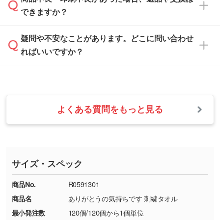
営業日は平日の10:00～18:00で、土日祝日はお
解像度の低い画像や、手書きのイラスト、写真
白色か淡い色の印刷色をおすすめしておりま
できますか？
休みとなります。注文・見積・お問い合わせ
などを、印刷に適したベクターデータに変換し
す。
は、土日祝日でもお送りいただければ、出社後
ます。→
詳しく見る
本体色がナチュラルなど淡色の場合、印刷をく
疑問や不安なことがあります。どこに問い合わせ
速やかに対応いたします。
お手数をお掛けいたしますが、至急担当スタッ
っきりと目立たせたいときは濃い印刷色が、柔
ればいいですか？
フまでご連絡ください。商品の状況を確認し、
・フルカラーデータを1色に変換してほしい
らかい雰囲気にしたいときは淡い印刷色が映え
改めてご案内いたします。
シルク印刷、レーザー彫刻など印刷方法にあわ
ます。
せて、フルカラーのデータを1色になおしま
お問い合わせフォームをご利用ください。1営
【返品・交換の対象】
す。→
詳しく見る
業日以内に担当スタッフよりメールにてご連絡
また、お選びいただいた印刷色が本体色に合わ
・お届け時に商品が損傷・故障している場合
いたします。
ない場合や仕上がりに影響しそうな場合は、ス
よくある質問をもっと見る
・ご注文と異なる商品が届いた場合
・1色印刷でグラデーションや濃淡を表現した
お急ぎの場合はお電話でのご質問も受け付けて
タッフから別の色をご案内することもございま
・印刷不良があった場合
い
おります。下記電話番号までお問い合わせくだ
す。
※印刷不良は原則として“再印刷”でご対応させ
網点という技法で濃淡を表現することができま
さい。
ていただいております。
す。濃淡の差が分かるデータに調整いたしま
サイズ・スペック
※詳しくは「
商品の良品基準について
」をご覧
す。→
詳しく見る
TEL：0422-29-9911 営業時間10:00～
ください。
18:00(土日祝日除く)
商品No.
R0591301
・コーポレートカラーを使って印刷したい／印
お問い合わせフォームはこちら
商品名
ありがとうの気持ちです 刺繍タオル
【返品・交換ができない場合】
刷色にこだわりがある
最小発注数
120個/120個から1個単位
・お客様の元で商品を加工された場合、または
DIC・PANTONEなどのカラーチップの指定や、