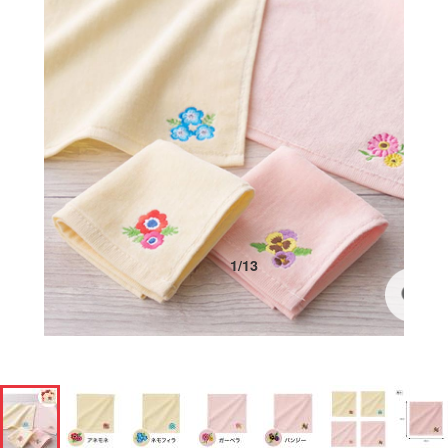
1
/
13