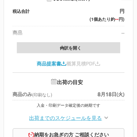
円
税込合計
--
(1個あたり約
円)
商品
--
送料
--
※
北海道・沖縄・離島 別途
内訳を開く
円
税別合計
商品提案書
概算見積PDF
※
上記小計は税別です
出荷の目安
8
18
商品のみ
月
日(火)
(印刷なし)
入金・印刷データ確定後の納期です
出荷までのスケジュールを見る
納期をお急ぎの方 ご相談ください