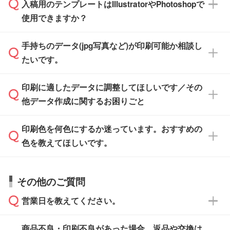
※沖縄・離島は追加日数がかかります。
入稿用のテンプレートはIllustratorやPhotoshopで
ザインソフトでこだわりのデザインを作成した
また、「
データ作成サービス
」もご利用いただ
使用できますか？
い方は、
完全データ入稿
がおすすめです。
けます。ご希望の文言・書体・印刷色をお知ら
「.ai」形式または「.psd」形式で保存し、お見
せいただければ、弊社にて無料でデザインデー
積・ご注文フォームにアップロードしてご入稿
手持ちのデータ(jpg写真など)が印刷可能か相談し
一部商品は入稿用テンプレートのご用意があり
タを1点作成いたします。
ください。
たいです。
ます。各商品ページの『印刷方法・テンプレー
ト』からダウンロードをお願いいたします。
ご入稿後は経験豊富なスタッフがデータに不備
印刷に適したデータに調整してほしいです／その
入稿用のテンプレートはPDF形式ですが、
印刷に適したデータ・解像度かどうか、担当ス
がないかチェックし、お客様と確認してから印
IllustratorやPhotoshopで開いてご利用いただけ
他データ作成に関するお困りごと
タッフが事前に確認いたします。
刷に進みますので、ご安心ください。
ます。詳しい手順は「
入稿テンプレートの使い
データはお見積・ご注文・
お問い合わせフォー
方
」をご確認ください。
印刷色を何色にするか迷っています。おすすめの
ム
へ添付いただくか、担当スタッフ宛にメール
データ作成でお困りの際には、担当スタッフが
でお送りください。
色を教えてほしいです。
サポートいたしますのでお気軽にご相談くださ
仕上がりに影響しそうな点もチェックいたしま
い。
すので、データのご相談だけでもお気軽にお問
お問い合わせフォーム
や、見積/注文フォーム
お見積・ご注文・
お問い合わせフォーム
からご
その他のご質問
い合わせください。
から添付してお送りください。
相談いただきますと、担当スタッフがお客様の
ご希望や商品の本体色を確認し、印刷色をご提
営業日を教えてください。
なお、印刷用データの作り方に関する詳細は、
・解像度の低いデータをトレース/調整してほ
案させていただきます。
「
完全データ入稿
」をご参照ください。
しい
本体色がブラック、ネイビーなど濃色の場合は
商品不良・印刷不良があった場合、返品や交換は