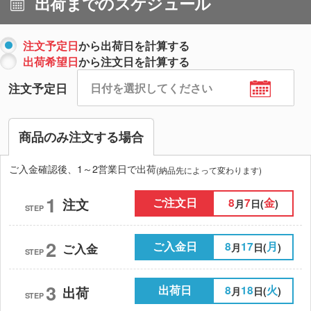
出荷までのスケジュール
注文予定日
から出荷日を計算する
出荷希望日
から注文日を計算する
注文予定日
商品のみ注文する場合
ご入金確認後、1～2営業日で出荷
(納品先によって変わります)
1
ご注文日
8
7
金
注文
月
日(
)
STEP
2
ご入金日
8
17
月
月
日(
)
ご入金
STEP
3
出荷日
8
18
火
出荷
月
日(
)
STEP