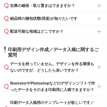
校や幼稚園・保育園であれば、同様の条件でご
たは注文フォームの『ご注文に関する備考欄』
在庫の確保・取り置きはできますか？
ご希望の納期がある場合は、お問い合わせ・お
対応できる場合がございます。
よりお知らせください。
・商品のみ注文する場合(サンプル購入を含む)
見積もり・ご注文時にその旨をお知らせくださ
ご希望の際は担当スタッフまでお気軽にご相談
ご入金確認後、1～2営業日で出荷いたしま
納品時の梱包状態(荷姿)が知りたいです
い。
ご入金確認後に在庫を確保し、注文確定のご連
ください。
す。
在庫状況や印刷スケジュールを確認のうえ、対
絡を致します。ご入金いただくまで在庫の確保
応が可能かご案内いたします。
配送可能な地域はどこですか？
はできかねますので予めご了承ください。
商品によって異なります。各ページにある商品
納期は商品や数量、印刷方法、ご納品場所、在
また、お急ぎで印刷をご希望の場合は、最短5
詳細の荷姿欄をご確認ください。
庫の有無によって異なります。正確な日程はス
営業日で出荷可能な商品もご用意しておりま
【箱入り】 商品がひとつずつ箱に入っていま
日本全国へお届けが可能です。なお、海外への
タッフまでお問い合わせください。
印刷用デザイン作成／データ入稿に関するご
す。>>
対象商品はこちら
す。(白箱、化粧箱、ブリスターパックなど)
直接納品は行っておりませんので予めご了承く
質問
※最短出荷日は商品によって異なります。各商
【袋入り】 商品がひとつずつ袋に入っていま
ださい。
また、商品ページ内の「出荷までのスケジュー
品ページにてご確認ください
す。(透明袋、デザイン袋など)
データを持っていません。デザインを作る環境も
ル」に注文予定日をご入力いただくと、おおよ
【個包装なし】 個包装がされていない状態で
ないのですが、どうしたら良いですか？
その締切日や出荷目安をご確認いただけます。
納品します。
商品在庫や印刷ラインを確保するためにも、商
※化粧箱から白箱への入れ替えや、オリジナル
IllustratorやPhotoshopなどのデザインソフトで作
品が決まりましたらお早めのご発注をお願いい
無料の「
デザインシミュレーター
」を使えば、
箱の作成は原則承っておりません。
たします。
ったデータをそのまま印刷用に入稿できますか？
PCやスマホから簡単にデザインを作成できま
す。スタンプやテンプレートも豊富なので、デ
※土日祝日を除く営業日換算です。
印刷データ入稿用のテンプレートが欲しいです／
ザインソフトがなくても安心です。
IllustratorやPhotoshop、CLIP STUDIOなどのデ