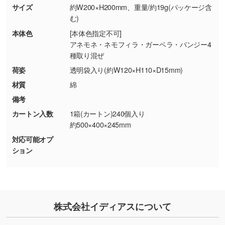
商品が破損した場合
現物支給による色指定も承っております。→
詳
サイズ
約W200×H200mm、重量/約19g(パッケージ含
・商品到着後7日以上経過している場合
しく見る
む)
・お客様のご都合による返品・交換依頼(商
本体色
[本体色指定不可]
品・色・数量などの注文間違い等)
・背景がある画像からキャラクター部分だけを
アネモネ・ネモフィラ・ガーベラ・パンジー4
種取り混ぜ
使いたいです
シンプルな背景のデータや、使いたいキャラク
荷姿
透明袋入り(約W120×H110×D15mm)
ター部分の輪郭がはっきりしているデータは切
材質
綿
り抜き処理が可能です。→
詳しく見る
備考
カートン入数
1箱(カートン)240個入り
・持っているデータの背景が足りない／塗り足
約500×400×245mm
しの作り方が分からない
対応可能オプ
印刷したいデータが印刷範囲よりも小さい場
ション
合、シンプルな色・柄の背景であれば拡張が可
能です。→
詳しく見る
・デザインにQRコードを入れたい／QRコード
株式会社イディアスについて
を生成してほしい
URLをご指定いただければ、QRコードを生成