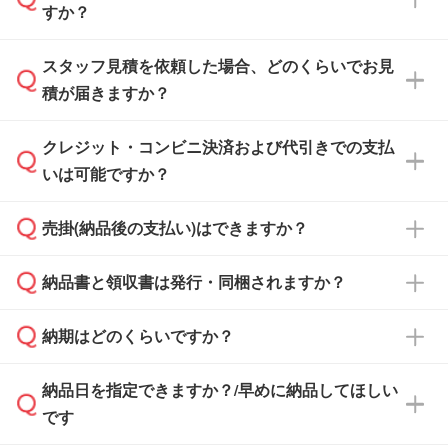
すか？
スタッフ見積を依頼した場合、どのくらいでお見
可能です。見積・注文フォームにて『ゲストの
積が届きますか？
まま進む』ボタンからお進みのうえ、ご依頼く
ださい。
クレジット・コンビニ決済および代引きでの支払
通常、翌営業日までにお送りしております。混
いは可能ですか？
雑状況によっては、お時間をいただくこともご
ざいます。予めご了承ください。土日祝日にご
売掛(納品後の支払い)はできますか？
依頼いただいた場合は、翌営業日以降のご連絡
銀行振込のみのご対応となります。
となります。
納品書と領収書は発行・同梱されますか？
基本的には先入金をお願いしておりますが、自
治体・行政機関・学校・病院・上場企業様 な
納期はどのくらいですか？
どの場合は、月末締め翌月末払いに対応可能で
納品書・領収書は ご依頼をいただいた場合の
す。
み発行しております。商品への同梱はしておら
納品日を指定できますか？/早めに納品してほしい
ず、通常はPDFデータをメール添付でお送りし
・印刷する場合(500個程度)
また、卒業・卒園記念品で対策委員会や個人様
です
ます。
ご入金、イメージ画像の校了から約2週間～2
からご注文いただく場合でも、お支払い元が学
原本の郵送をご希望の場合は、担当スタッフま
週間半でご納品いたします。