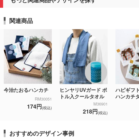
関連商品
今治たおるハンカチ
ヒンヤリUVガード ボ
ハピギフト
トル入クールタオル
ハンカチ
RM30051
M36901
174円
(税込)
218円
(税込)
おすすめのデザイン事例