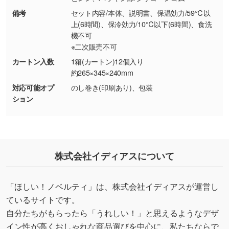
しの作り方が分からない
備考
セット内容/本体、説明書、保温効力/59℃以
印刷したいデータが印刷範囲よりも小さい場
上(6時間)、保冷効力/10℃以下(6時間)、食洗
合、シンプルな色・柄の背景であれば拡張が可
機不可
能です。→
詳しく見る
※二次販売不可
カートン入数
1箱(カートン)12個入り
・デザインにQRコードを入れたい／QRコード
約265×345×240mm
を生成してほしい
対応可能オプ
のし巻き(印刷あり)、包装
URLをご指定いただければ、QRコードを生成
ション
いたします。配置のご相談にも応じています。
→
詳しく見る
株式会社イディアスについて
「ほしい！ノベルティ」は、株式会社イディアスが運営し
ているサイトです。
自分たちがもらったら「うれしい！」と思えるようなデザ
イン性が高くおしゃれな商品選びを中心に、私たちならで