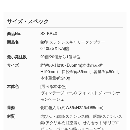
おります。下記電話番号までお問い合わせくだ
す。
※印刷不良は原則として“再印刷”でご対応させ
網点という技法で濃淡を表現することができま
さい。
ていただいております。
す。濃淡の差が分かるデータに調整いたしま
サイズ・スペック
※詳しくは「
商品の良品基準について
」をご覧
す。→
詳しく見る
TEL：0422-29-9911 営業時間10:00～
ください。
18:00(土日祝日除く)
商品No.
SX-KA40
・コーポレートカラーを使って印刷したい／印
お問い合わせフォームはこちら
商品名
象印 ステンレスキャリータンブラー
【返品・交換ができない場合】
刷色にこだわりがある
0.40L(SX-KA型)
・お客様の元で商品を加工された場合、または
DIC・PANTONEなどのカラーチップの指定や、
最小発注数
20個/20個から1個単位
商品が破損した場合
現物支給による色指定も承っております。→
詳
・商品到着後7日以上経過している場合
しく見る
サイズ
約W80×H210×D85mm(本体のみ/約
H190mm)、口径/約φ85mm、容量/約450ml、
・お客様のご都合による返品・交換依頼(商
本体重量/約240g
品・色・数量などの注文間違い等)
・背景がある画像からキャラクター部分だけを
本体色
[選べる本体色]
使いたいです
ヴィンテージローズ/ フォレストグレー/ シナ
シンプルな背景のデータや、使いたいキャラク
モンベージュ
ター部分の輪郭がはっきりしているデータは切
荷姿
化粧箱入り(約W85×H225×D85mm)
り抜き処理が可能です。→
詳しく見る
材質
内びん・肩部/ステンレス鋼、胴部/ステンレス
鋼(アクリル樹脂塗装)、せんセット/ポリプロ
・持っているデータの背景が足りない／塗り足
ピレン、パッキン部/シリコーンゴム