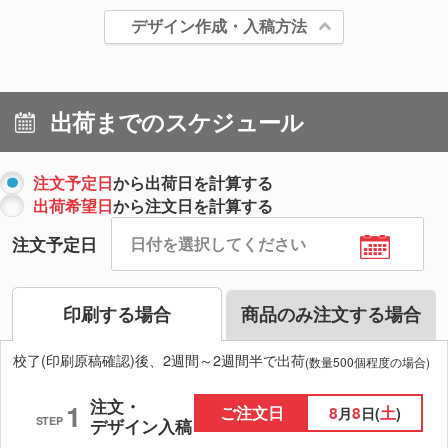
デザイン作成・入稿方法
出荷までのスケジュール
注文予定日
から出荷日を計算する
出荷希望日
から注文日を計算する
注文予定日
印刷する場合
商品のみ注文する場合
校了(印刷原稿確認)後、2週間～2週間半で出荷
(数量500個程度の場合)
注文・
1
ご注文日
8
8
土
月
日(
)
STEP
デザイン入稿