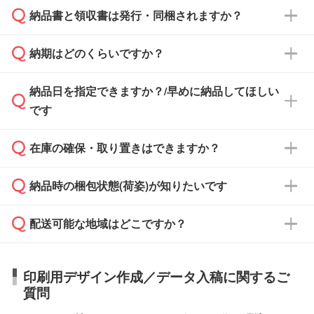
納品書と領収書は発行・同梱されますか？
基本的には先入金をお願いしておりますが、自
治体・行政機関・学校・病院・上場企業様 な
納期はどのくらいですか？
どの場合は、月末締め翌月末払いに対応可能で
納品書・領収書は ご依頼をいただいた場合の
す。
み発行しております。商品への同梱はしておら
納品日を指定できますか？/早めに納品してほしい
ず、通常はPDFデータをメール添付でお送りし
・印刷する場合(500個程度)
また、卒業・卒園記念品で対策委員会や個人様
です
ます。
ご入金、イメージ画像の校了から約2週間～2
からご注文いただく場合でも、お支払い元が学
原本の郵送をご希望の場合は、担当スタッフま
週間半でご納品いたします。
校や幼稚園・保育園であれば、同様の条件でご
たは注文フォームの『ご注文に関する備考欄』
在庫の確保・取り置きはできますか？
ご希望の納期がある場合は、お問い合わせ・お
対応できる場合がございます。
よりお知らせください。
・商品のみ注文する場合(サンプル購入を含む)
見積もり・ご注文時にその旨をお知らせくださ
ご希望の際は担当スタッフまでお気軽にご相談
ご入金確認後、1～2営業日で出荷いたしま
納品時の梱包状態(荷姿)が知りたいです
い。
ご入金確認後に在庫を確保し、注文確定のご連
ください。
す。
在庫状況や印刷スケジュールを確認のうえ、対
絡を致します。ご入金いただくまで在庫の確保
応が可能かご案内いたします。
配送可能な地域はどこですか？
はできかねますので予めご了承ください。
商品によって異なります。各ページにある商品
納期は商品や数量、印刷方法、ご納品場所、在
また、お急ぎで印刷をご希望の場合は、最短5
詳細の荷姿欄をご確認ください。
庫の有無によって異なります。正確な日程はス
営業日で出荷可能な商品もご用意しておりま
【箱入り】 商品がひとつずつ箱に入っていま
日本全国へお届けが可能です。なお、海外への
タッフまでお問い合わせください。
印刷用デザイン作成／データ入稿に関するご
す。>>
対象商品はこちら
す。(白箱、化粧箱、ブリスターパックなど)
直接納品は行っておりませんので予めご了承く
質問
※最短出荷日は商品によって異なります。各商
【袋入り】 商品がひとつずつ袋に入っていま
ださい。
また、商品ページ内の「出荷までのスケジュー
品ページにてご確認ください