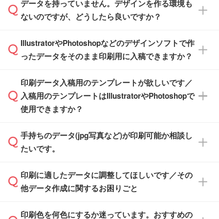
す。(透明袋、デザイン袋など)
データを持っていません。デザインを作る環境も
ル」に注文予定日をご入力いただくと、おおよ
【個包装なし】 個包装がされていない状態で
ないのですが、どうしたら良いですか？
その締切日や出荷目安をご確認いただけます。
納品します。
商品在庫や印刷ラインを確保するためにも、商
※化粧箱から白箱への入れ替えや、オリジナル
IllustratorやPhotoshopなどのデザインソフトで作
品が決まりましたらお早めのご発注をお願いい
無料の「
デザインシミュレーター
」を使えば、
箱の作成は原則承っておりません。
たします。
ったデータをそのまま印刷用に入稿できますか？
PCやスマホから簡単にデザインを作成できま
す。スタンプやテンプレートも豊富なので、デ
※土日祝日を除く営業日換算です。
印刷データ入稿用のテンプレートが欲しいです／
ザインソフトがなくても安心です。
IllustratorやPhotoshop、CLIP STUDIOなどのデ
※沖縄・離島は追加日数がかかります。
入稿用のテンプレートはIllustratorやPhotoshopで
ザインソフトでこだわりのデザインを作成した
また、「
データ作成サービス
」もご利用いただ
使用できますか？
い方は、
完全データ入稿
がおすすめです。
けます。ご希望の文言・書体・印刷色をお知ら
「.ai」形式または「.psd」形式で保存し、お見
せいただければ、弊社にて無料でデザインデー
積・ご注文フォームにアップロードしてご入稿
手持ちのデータ(jpg写真など)が印刷可能か相談し
一部商品は入稿用テンプレートのご用意があり
タを1点作成いたします。
ください。
たいです。
ます。各商品ページの『印刷方法・テンプレー
ト』からダウンロードをお願いいたします。
ご入稿後は経験豊富なスタッフがデータに不備
印刷に適したデータに調整してほしいです／その
入稿用のテンプレートはPDF形式ですが、
印刷に適したデータ・解像度かどうか、担当ス
がないかチェックし、お客様と確認してから印
IllustratorやPhotoshopで開いてご利用いただけ
他データ作成に関するお困りごと
タッフが事前に確認いたします。
刷に進みますので、ご安心ください。
ます。詳しい手順は「
入稿テンプレートの使い
データはお見積・ご注文・
お問い合わせフォー
方
」をご確認ください。
印刷色を何色にするか迷っています。おすすめの
ム
へ添付いただくか、担当スタッフ宛にメール
データ作成でお困りの際には、担当スタッフが