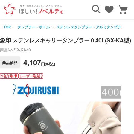
TOP
タンブラー・ボトル
ステンレスタンブラー・アルミタンブラー
象
象印 ステンレスキャリータンブラー 0.40L(SX-KA型)
SX-KA40
商品No.
4,107
商品価格
円(税込)
1色印刷
レーザー彫刻