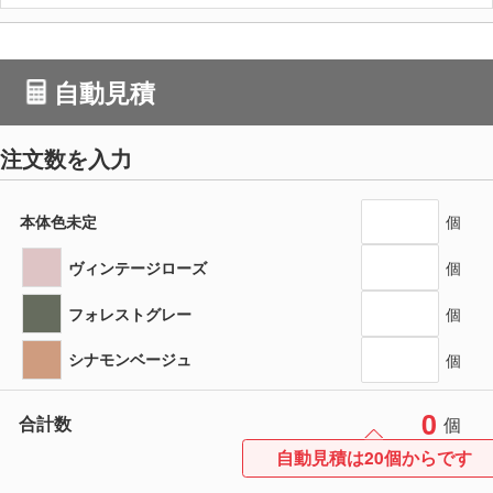
自動見積
注文数を入力
本体色未定
個
ヴィンテージローズ
個
フォレストグレー
個
シナモンベージュ
個
0
合計数
個
自動見積は20個からです