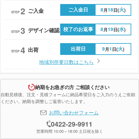
2
ご入金日
8
18
火
月
日(
)
ご入金
STEP
3
校了のお返事
8
19
水
月
日(
)
デザイン確認
STEP
4
出荷日
9
1
火
月
日(
)
出荷
STEP
地域別所要日数はこちら
納期をお急ぎの方 ご相談ください
自動見積後、注文・見積フォームに納品希望日をご入力のうえご依頼
ください。納期を調整しご返答いたします。
お問い合わせフォーム
0422-29-9911
営業時間 10:00～18:00 土日祝を除く