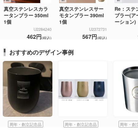
真空ステンレスカラ
真空ステンレスサー
Re：ステ
ータンブラー 350ml
モタンブラー 390ml
ブラー(ア
1個
1個
ーション)
U2284240
U2372731
462円
567円
(税込)
(税込)
おすすめのデザイン事例
周年・創立記念品
周年・創立記念品
周年・創