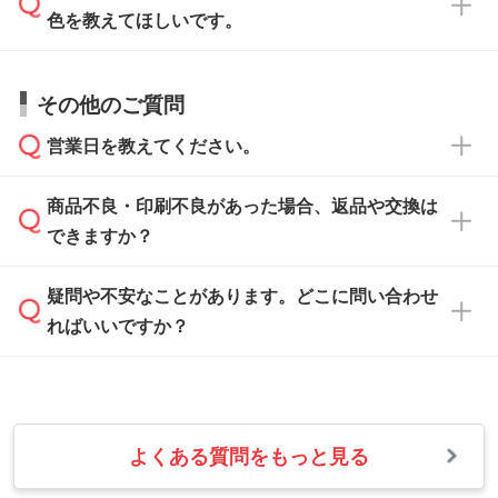
でお送りください。
色を教えてほしいです。
サポートいたしますのでお気軽にご相談くださ
仕上がりに影響しそうな点もチェックいたしま
い。
すので、データのご相談だけでもお気軽にお問
お問い合わせフォーム
や、見積/注文フォーム
お見積・ご注文・
お問い合わせフォーム
からご
その他のご質問
い合わせください。
から添付してお送りください。
相談いただきますと、担当スタッフがお客様の
ご希望や商品の本体色を確認し、印刷色をご提
営業日を教えてください。
なお、印刷用データの作り方に関する詳細は、
・解像度の低いデータをトレース/調整してほ
案させていただきます。
「
完全データ入稿
」をご参照ください。
しい
本体色がブラック、ネイビーなど濃色の場合は
商品不良・印刷不良があった場合、返品や交換は
営業日は平日の10:00～18:00で、土日祝日はお
解像度の低い画像や、手書きのイラスト、写真
白色か淡い色の印刷色をおすすめしておりま
できますか？
休みとなります。注文・見積・お問い合わせ
などを、印刷に適したベクターデータに変換し
す。
は、土日祝日でもお送りいただければ、出社後
ます。→
詳しく見る
本体色がナチュラルなど淡色の場合、印刷をく
疑問や不安なことがあります。どこに問い合わせ
速やかに対応いたします。
お手数をお掛けいたしますが、至急担当スタッ
っきりと目立たせたいときは濃い印刷色が、柔
ればいいですか？
フまでご連絡ください。商品の状況を確認し、
・フルカラーデータを1色に変換してほしい
らかい雰囲気にしたいときは淡い印刷色が映え
改めてご案内いたします。
シルク印刷、レーザー彫刻など印刷方法にあわ
ます。
せて、フルカラーのデータを1色になおしま
お問い合わせフォームをご利用ください。1営
【返品・交換の対象】
す。→
詳しく見る
業日以内に担当スタッフよりメールにてご連絡
また、お選びいただいた印刷色が本体色に合わ
・お届け時に商品が損傷・故障している場合
いたします。
ない場合や仕上がりに影響しそうな場合は、ス
よくある質問をもっと見る
・ご注文と異なる商品が届いた場合
・1色印刷でグラデーションや濃淡を表現した
お急ぎの場合はお電話でのご質問も受け付けて
タッフから別の色をご案内することもございま
・印刷不良があった場合
い