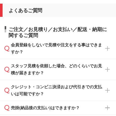
よくあるご質問
ご注文／お見積り／お支払い／配送・納期に
関するご質問
会員登録をしないで見積や注文をする事はできま
すか？
スタッフ見積を依頼した場合、どのくらいでお見
可能です。見積・注文フォームにて『ゲストの
積が届きますか？
まま進む』ボタンからお進みのうえ、ご依頼く
ださい。
クレジット・コンビニ決済および代引きでの支払
通常、翌営業日までにお送りしております。混
いは可能ですか？
雑状況によっては、お時間をいただくこともご
ざいます。予めご了承ください。土日祝日にご
売掛(納品後の支払い)はできますか？
依頼いただいた場合は、翌営業日以降のご連絡
銀行振込のみのご対応となります。
となります。