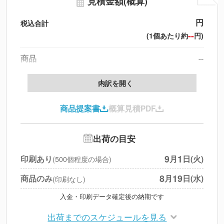
見積金額(概算)
円
税込合計
--
(1個あたり約
円)
商品
--
製版代
--
内訳を開く
印刷代
--
商品提案書
概算見積PDF
送料
--
※
北海道・沖縄・離島 別途
追加オプション
--
出荷の目安
円
税別合計
9
1
印刷あり
月
日(火)
(500個程度の場合)
※
上記小計は税別です
8
19
商品のみ
月
日(水)
(印刷なし)
入金・印刷データ確定後の納期です
出荷までのスケジュールを見る