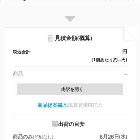
見積金額(概算)
円
税込合計
--
(1個あたり約
円)
商品
--
送料
--
※
北海道・沖縄・離島 別途
内訳を開く
追加オプション
--
商品提案書
概算見積PDF
円
税別合計
※
上記小計は税別です
出荷の目安
8
26
商品のみ
月
日(水)
(印刷なし)