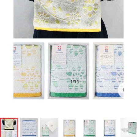
1
/
14