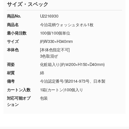
サイズ・スペック
※詳しくは「
商品の良品基準について
」をご覧
す。→
詳しく見る
TEL：0422-29-9911 営業時間10:00～
ください。
18:00(土日祝日除く)
商品No.
U2216930
・コーポレートカラーを使って印刷したい／印
お問い合わせフォームはこちら
商品名
今治花柄ウォッシュタオル1枚
【返品・交換ができない場合】
刷色にこだわりがある
最小発注数
100個/100個単位
・お客様の元で商品を加工された場合、または
DIC・PANTONEなどのカラーチップの指定や、
商品が破損した場合
現物支給による色指定も承っております。→
詳
サイズ
約W330×H340mm
・商品到着後7日以上経過している場合
しく見る
本体色
[本体色指定不可]
・お客様のご都合による返品・交換依頼(商
3色取混ぜ
品・色・数量などの注文間違い等)
・背景がある画像からキャラクター部分だけを
荷姿
化粧箱入り(約Ｗ200×H150×D40mm)
使いたいです
材質
綿
シンプルな背景のデータや、使いたいキャラク
備考
今治認定番号/第2014-973号、日本製
ター部分の輪郭がはっきりしているデータは切
カートン入数
1箱(カートン)100個入り
り抜き処理が可能です。→
詳しく見る
対応可能オプ
包装
ション
・持っているデータの背景が足りない／塗り足
しの作り方が分からない
印刷したいデータが印刷範囲よりも小さい場
合、シンプルな色・柄の背景であれば拡張が可