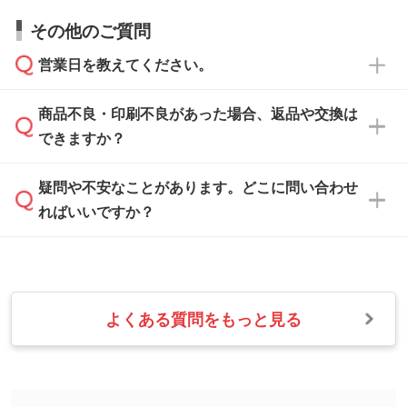
すので、データのご相談だけでもお気軽にお問
お問い合わせフォーム
や、見積/注文フォーム
お見積・ご注文・
お問い合わせフォーム
からご
その他のご質問
い合わせください。
から添付してお送りください。
相談いただきますと、担当スタッフがお客様の
ご希望や商品の本体色を確認し、印刷色をご提
営業日を教えてください。
なお、印刷用データの作り方に関する詳細は、
・解像度の低いデータをトレース/調整してほ
案させていただきます。
「
完全データ入稿
」をご参照ください。
しい
本体色がブラック、ネイビーなど濃色の場合は
商品不良・印刷不良があった場合、返品や交換は
営業日は平日の10:00～18:00で、土日祝日はお
解像度の低い画像や、手書きのイラスト、写真
白色か淡い色の印刷色をおすすめしておりま
できますか？
休みとなります。注文・見積・お問い合わせ
などを、印刷に適したベクターデータに変換し
す。
は、土日祝日でもお送りいただければ、出社後
ます。→
詳しく見る
本体色がナチュラルなど淡色の場合、印刷をく
疑問や不安なことがあります。どこに問い合わせ
速やかに対応いたします。
お手数をお掛けいたしますが、至急担当スタッ
っきりと目立たせたいときは濃い印刷色が、柔
ればいいですか？
フまでご連絡ください。商品の状況を確認し、
・フルカラーデータを1色に変換してほしい
らかい雰囲気にしたいときは淡い印刷色が映え
改めてご案内いたします。
シルク印刷、レーザー彫刻など印刷方法にあわ
ます。
せて、フルカラーのデータを1色になおしま
お問い合わせフォームをご利用ください。1営
【返品・交換の対象】
す。→
詳しく見る
業日以内に担当スタッフよりメールにてご連絡
また、お選びいただいた印刷色が本体色に合わ
・お届け時に商品が損傷・故障している場合
いたします。
ない場合や仕上がりに影響しそうな場合は、ス
よくある質問をもっと見る
・ご注文と異なる商品が届いた場合
・1色印刷でグラデーションや濃淡を表現した
お急ぎの場合はお電話でのご質問も受け付けて
タッフから別の色をご案内することもございま
・印刷不良があった場合
い
おります。下記電話番号までお問い合わせくだ
す。
※印刷不良は原則として“再印刷”でご対応させ
網点という技法で濃淡を表現することができま
さい。
ていただいております。
す。濃淡の差が分かるデータに調整いたしま