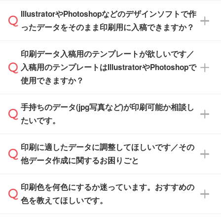
商品在庫や印刷ラインを確保するためにも、商
※化粧箱から白箱への入れ替えや、オリジナル
IllustratorやPhotoshopなどのデザインソフトで作
品が決まりましたらお早めのご発注をお願いい
無料の「
デザインシミュレーター
」を使えば、
箱の作成は原則承っておりません。
たします。
ったデータをそのまま印刷用に入稿できますか？
PCやスマホから簡単にデザインを作成できま
す。スタンプやテンプレートも豊富なので、デ
※土日祝日を除く営業日換算です。
印刷データ入稿用のテンプレートが欲しいです／
ザインソフトがなくても安心です。
IllustratorやPhotoshop、CLIP STUDIOなどのデ
※沖縄・離島は追加日数がかかります。
入稿用のテンプレートはIllustratorやPhotoshopで
ザインソフトでこだわりのデザインを作成した
また、「
データ作成サービス
」もご利用いただ
使用できますか？
い方は、
完全データ入稿
がおすすめです。
けます。ご希望の文言・書体・印刷色をお知ら
「.ai」形式または「.psd」形式で保存し、お見
せいただければ、弊社にて無料でデザインデー
積・ご注文フォームにアップロードしてご入稿
手持ちのデータ(jpg写真など)が印刷可能か相談し
一部商品は入稿用テンプレートのご用意があり
タを1点作成いたします。
ください。
たいです。
ます。各商品ページの『印刷方法・テンプレー
ト』からダウンロードをお願いいたします。
ご入稿後は経験豊富なスタッフがデータに不備
印刷に適したデータに調整してほしいです／その
入稿用のテンプレートはPDF形式ですが、
印刷に適したデータ・解像度かどうか、担当ス
がないかチェックし、お客様と確認してから印
IllustratorやPhotoshopで開いてご利用いただけ
他データ作成に関するお困りごと
タッフが事前に確認いたします。
刷に進みますので、ご安心ください。
ます。詳しい手順は「
入稿テンプレートの使い
データはお見積・ご注文・
お問い合わせフォー
方
」をご確認ください。
印刷色を何色にするか迷っています。おすすめの
ム
へ添付いただくか、担当スタッフ宛にメール
データ作成でお困りの際には、担当スタッフが
でお送りください。
色を教えてほしいです。
サポートいたしますのでお気軽にご相談くださ
仕上がりに影響しそうな点もチェックいたしま
い。