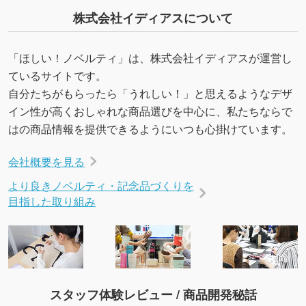
能です。→
詳しく見る
株式会社イディアスについて
・デザインにQRコードを入れたい／QRコード
「ほしい！ノベルティ」は、株式会社イディアスが運営し
を生成してほしい
ているサイトです。
URLをご指定いただければ、QRコードを生成
自分たちがもらったら「うれしい！」と思えるようなデザ
いたします。配置のご相談にも応じています。
イン性が高くおしゃれな商品選びを中心に、私たちならで
→
詳しく見る
はの商品情報を提供できるようにいつも心掛けています。
会社概要を見る
より良きノベルティ・記念品づくりを
目指した取り組み
スタッフ体験レビュー / 商品開発秘話