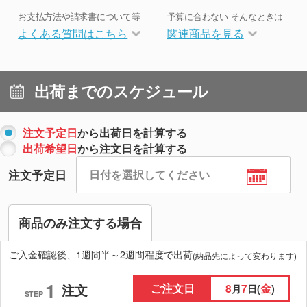
お支払方法や請求書について等
予算に合わない そんなときは
よくある質問はこちら
関連商品を見る
出荷までのスケジュール
注文予定日
から出荷日を計算する
出荷希望日
から注文日を計算する
注文予定日
商品のみ注文する場合
ご入金確認後、1週間半～2週間程度で出荷
(納品先によって変わります)
1
ご注文日
8
7
金
注文
月
日(
)
STEP