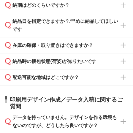
納期はどのくらいですか？
どの場合は、月末締め翌月末払いに対応可能で
納品書・領収書は ご依頼をいただいた場合の
す。
み発行しております。商品への同梱はしておら
納品日を指定できますか？/早めに納品してほしい
ず、通常はPDFデータをメール添付でお送りし
・印刷する場合(500個程度)
また、卒業・卒園記念品で対策委員会や個人様
です
ます。
ご入金、イメージ画像の校了から約2週間～2
からご注文いただく場合でも、お支払い元が学
原本の郵送をご希望の場合は、担当スタッフま
週間半でご納品いたします。
校や幼稚園・保育園であれば、同様の条件でご
たは注文フォームの『ご注文に関する備考欄』
在庫の確保・取り置きはできますか？
ご希望の納期がある場合は、お問い合わせ・お
対応できる場合がございます。
よりお知らせください。
・商品のみ注文する場合(サンプル購入を含む)
見積もり・ご注文時にその旨をお知らせくださ
ご希望の際は担当スタッフまでお気軽にご相談
ご入金確認後、1～2営業日で出荷いたしま
納品時の梱包状態(荷姿)が知りたいです
い。
ご入金確認後に在庫を確保し、注文確定のご連
ください。
す。
在庫状況や印刷スケジュールを確認のうえ、対
絡を致します。ご入金いただくまで在庫の確保
応が可能かご案内いたします。
配送可能な地域はどこですか？
はできかねますので予めご了承ください。
商品によって異なります。各ページにある商品
納期は商品や数量、印刷方法、ご納品場所、在
また、お急ぎで印刷をご希望の場合は、最短5
詳細の荷姿欄をご確認ください。
庫の有無によって異なります。正確な日程はス
営業日で出荷可能な商品もご用意しておりま
【箱入り】 商品がひとつずつ箱に入っていま
日本全国へお届けが可能です。なお、海外への
タッフまでお問い合わせください。
印刷用デザイン作成／データ入稿に関するご
す。>>
対象商品はこちら
す。(白箱、化粧箱、ブリスターパックなど)
直接納品は行っておりませんので予めご了承く
質問
※最短出荷日は商品によって異なります。各商
【袋入り】 商品がひとつずつ袋に入っていま
ださい。
また、商品ページ内の「出荷までのスケジュー
品ページにてご確認ください
す。(透明袋、デザイン袋など)
データを持っていません。デザインを作る環境も
ル」に注文予定日をご入力いただくと、おおよ
【個包装なし】 個包装がされていない状態で
ないのですが、どうしたら良いですか？
その締切日や出荷目安をご確認いただけます。
納品します。