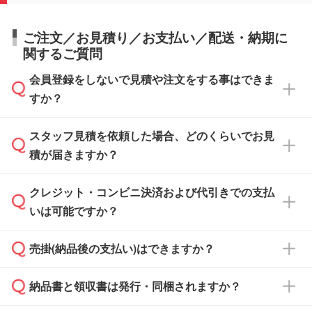
ご注文／お見積り／お支払い／配送・納期に
関するご質問
会員登録をしないで見積や注文をする事はできま
すか？
スタッフ見積を依頼した場合、どのくらいでお見
可能です。見積・注文フォームにて『ゲストの
積が届きますか？
まま進む』ボタンからお進みのうえ、ご依頼く
ださい。
クレジット・コンビニ決済および代引きでの支払
通常、翌営業日までにお送りしております。混
いは可能ですか？
雑状況によっては、お時間をいただくこともご
ざいます。予めご了承ください。土日祝日にご
売掛(納品後の支払い)はできますか？
依頼いただいた場合は、翌営業日以降のご連絡
銀行振込のみのご対応となります。
となります。
納品書と領収書は発行・同梱されますか？
基本的には先入金をお願いしておりますが、自
治体・行政機関・学校・病院・上場企業様 な