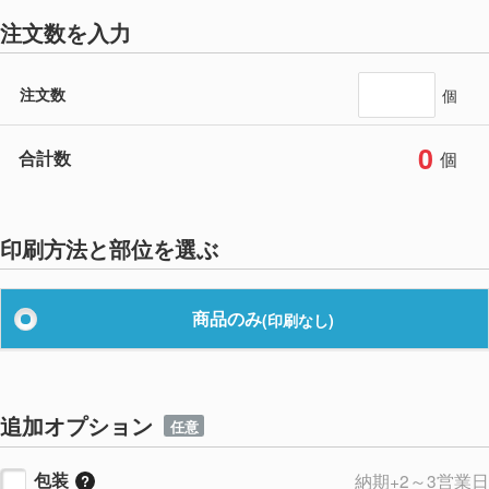
注文数を入力
注文数
個
0
合計数
個
印刷方法と部位を選ぶ
商品のみ
(印刷なし)
追加オプション
任意
包装
納期+2～3営業日