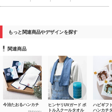
もっと関連商品やデザインを探す
関連商品
今治たおるハンカチ
ヒンヤリUVガード ボ
ハピギフト
トル入クールタオル
ハンカチ
RM30051