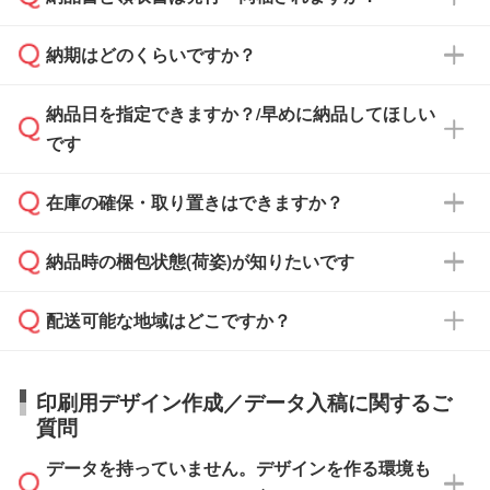
基本的には先入金をお願いしておりますが、自
治体・行政機関・学校・病院・上場企業様 な
納期はどのくらいですか？
どの場合は、月末締め翌月末払いに対応可能で
納品書・領収書は ご依頼をいただいた場合の
す。
み発行しております。商品への同梱はしておら
納品日を指定できますか？/早めに納品してほしい
ず、通常はPDFデータをメール添付でお送りし
・印刷する場合(500個程度)
また、卒業・卒園記念品で対策委員会や個人様
です
ます。
ご入金、イメージ画像の校了から約2週間～2
からご注文いただく場合でも、お支払い元が学
原本の郵送をご希望の場合は、担当スタッフま
週間半でご納品いたします。
校や幼稚園・保育園であれば、同様の条件でご
たは注文フォームの『ご注文に関する備考欄』
在庫の確保・取り置きはできますか？
ご希望の納期がある場合は、お問い合わせ・お
対応できる場合がございます。
よりお知らせください。
・商品のみ注文する場合(サンプル購入を含む)
見積もり・ご注文時にその旨をお知らせくださ
ご希望の際は担当スタッフまでお気軽にご相談
ご入金確認後、1～2営業日で出荷いたしま
納品時の梱包状態(荷姿)が知りたいです
い。
ご入金確認後に在庫を確保し、注文確定のご連
ください。
す。
在庫状況や印刷スケジュールを確認のうえ、対
絡を致します。ご入金いただくまで在庫の確保
応が可能かご案内いたします。
配送可能な地域はどこですか？
はできかねますので予めご了承ください。
商品によって異なります。各ページにある商品
納期は商品や数量、印刷方法、ご納品場所、在
また、お急ぎで印刷をご希望の場合は、最短5
詳細の荷姿欄をご確認ください。
庫の有無によって異なります。正確な日程はス
営業日で出荷可能な商品もご用意しておりま
【箱入り】 商品がひとつずつ箱に入っていま
日本全国へお届けが可能です。なお、海外への
タッフまでお問い合わせください。
印刷用デザイン作成／データ入稿に関するご
す。>>
対象商品はこちら
す。(白箱、化粧箱、ブリスターパックなど)
直接納品は行っておりませんので予めご了承く
質問
※最短出荷日は商品によって異なります。各商
【袋入り】 商品がひとつずつ袋に入っていま
ださい。
また、商品ページ内の「出荷までのスケジュー
品ページにてご確認ください
す。(透明袋、デザイン袋など)
データを持っていません。デザインを作る環境も
ル」に注文予定日をご入力いただくと、おおよ