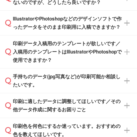
【個包装なし】 個包装がされていない状態で
ないのですが、どうしたら良いですか？
その締切日や出荷目安をご確認いただけます。
納品します。
商品在庫や印刷ラインを確保するためにも、商
※化粧箱から白箱への入れ替えや、オリジナル
IllustratorやPhotoshopなどのデザインソフトで作
品が決まりましたらお早めのご発注をお願いい
無料の「
デザインシミュレーター
」を使えば、
箱の作成は原則承っておりません。
たします。
ったデータをそのまま印刷用に入稿できますか？
PCやスマホから簡単にデザインを作成できま
す。スタンプやテンプレートも豊富なので、デ
※土日祝日を除く営業日換算です。
印刷データ入稿用のテンプレートが欲しいです／
ザインソフトがなくても安心です。
IllustratorやPhotoshop、CLIP STUDIOなどのデ
※沖縄・離島は追加日数がかかります。
入稿用のテンプレートはIllustratorやPhotoshopで
ザインソフトでこだわりのデザインを作成した
また、「
データ作成サービス
」もご利用いただ
使用できますか？
い方は、
完全データ入稿
がおすすめです。
けます。ご希望の文言・書体・印刷色をお知ら
「.ai」形式または「.psd」形式で保存し、お見
せいただければ、弊社にて無料でデザインデー
積・ご注文フォームにアップロードしてご入稿
手持ちのデータ(jpg写真など)が印刷可能か相談し
一部商品は入稿用テンプレートのご用意があり
タを1点作成いたします。
ください。
たいです。
ます。各商品ページの『印刷方法・テンプレー
ト』からダウンロードをお願いいたします。
ご入稿後は経験豊富なスタッフがデータに不備
印刷に適したデータに調整してほしいです／その
入稿用のテンプレートはPDF形式ですが、
印刷に適したデータ・解像度かどうか、担当ス
がないかチェックし、お客様と確認してから印
IllustratorやPhotoshopで開いてご利用いただけ
他データ作成に関するお困りごと
タッフが事前に確認いたします。
刷に進みますので、ご安心ください。
ます。詳しい手順は「
入稿テンプレートの使い
データはお見積・ご注文・
お問い合わせフォー
方
」をご確認ください。
印刷色を何色にするか迷っています。おすすめの
ム
へ添付いただくか、担当スタッフ宛にメール
データ作成でお困りの際には、担当スタッフが
でお送りください。
色を教えてほしいです。
サポートいたしますのでお気軽にご相談くださ