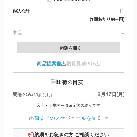
円
税込合計
--
(1個あたり約
円)
商品
--
送料
--
※
北海道・沖縄・離島 別途
内訳を開く
円
税別合計
商品提案書
概算見積PDF
※
上記小計は税別です
出荷の目安
8
17
商品のみ
月
日(月)
(印刷なし)
入金・印刷データ確定後の納期です
出荷までのスケジュールを見る
納期をお急ぎの方 ご相談ください