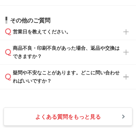
仕上がりに影響しそうな点もチェックいたしま
い。
すので、データのご相談だけでもお気軽にお問
お問い合わせフォーム
や、見積/注文フォーム
お見積・ご注文・
お問い合わせフォーム
からご
その他のご質問
い合わせください。
から添付してお送りください。
相談いただきますと、担当スタッフがお客様の
ご希望や商品の本体色を確認し、印刷色をご提
営業日を教えてください。
なお、印刷用データの作り方に関する詳細は、
・解像度の低いデータをトレース/調整してほ
案させていただきます。
「
完全データ入稿
」をご参照ください。
しい
本体色がブラック、ネイビーなど濃色の場合は
商品不良・印刷不良があった場合、返品や交換は
営業日は平日の10:00～18:00で、土日祝日はお
解像度の低い画像や、手書きのイラスト、写真
白色か淡い色の印刷色をおすすめしておりま
できますか？
休みとなります。注文・見積・お問い合わせ
などを、印刷に適したベクターデータに変換し
す。
は、土日祝日でもお送りいただければ、出社後
ます。→
詳しく見る
本体色がナチュラルなど淡色の場合、印刷をく
疑問や不安なことがあります。どこに問い合わせ
速やかに対応いたします。
お手数をお掛けいたしますが、至急担当スタッ
っきりと目立たせたいときは濃い印刷色が、柔
ればいいですか？
フまでご連絡ください。商品の状況を確認し、
・フルカラーデータを1色に変換してほしい
らかい雰囲気にしたいときは淡い印刷色が映え
改めてご案内いたします。
シルク印刷、レーザー彫刻など印刷方法にあわ
ます。
せて、フルカラーのデータを1色になおしま
お問い合わせフォームをご利用ください。1営
【返品・交換の対象】
す。→
詳しく見る
業日以内に担当スタッフよりメールにてご連絡
また、お選びいただいた印刷色が本体色に合わ
・お届け時に商品が損傷・故障している場合
いたします。
ない場合や仕上がりに影響しそうな場合は、ス
よくある質問をもっと見る
・ご注文と異なる商品が届いた場合
・1色印刷でグラデーションや濃淡を表現した
お急ぎの場合はお電話でのご質問も受け付けて
タッフから別の色をご案内することもございま
・印刷不良があった場合
い
おります。下記電話番号までお問い合わせくだ
す。
※印刷不良は原則として“再印刷”でご対応させ
網点という技法で濃淡を表現することができま