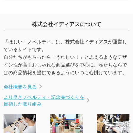
合、シンプルな色・柄の背景であれば拡張が可
能です。→
詳しく見る
株式会社イディアスについて
・デザインにQRコードを入れたい／QRコード
を生成してほしい
「ほしい！ノベルティ」は、株式会社イディアスが運営し
URLをご指定いただければ、QRコードを生成
ているサイトです。
いたします。配置のご相談にも応じています。
自分たちがもらったら「うれしい！」と思えるようなデザ
→
詳しく見る
イン性が高くおしゃれな商品選びを中心に、私たちならで
はの商品情報を提供できるようにいつも心掛けています。
会社概要を見る
より良きノベルティ・記念品づくりを
目指した取り組み