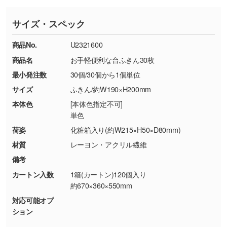
さい。
ていただいております。
す。濃淡の差が分かるデータに調整いたしま
サイズ・スペック
※詳しくは「
商品の良品基準について
」をご覧
す。→
詳しく見る
TEL：0422-29-9911 営業時間10:00～
ください。
18:00(土日祝日除く)
商品No.
U2321600
・コーポレートカラーを使って印刷したい／印
お問い合わせフォームはこちら
商品名
お手軽便利な台ふきん30枚
【返品・交換ができない場合】
刷色にこだわりがある
最小発注数
30個/30個から1個単位
・お客様の元で商品を加工された場合、または
DIC・PANTONEなどのカラーチップの指定や、
商品が破損した場合
現物支給による色指定も承っております。→
詳
サイズ
ふきん/約W190×H200mm
・商品到着後7日以上経過している場合
しく見る
本体色
[本体色指定不可]
・お客様のご都合による返品・交換依頼(商
単色
品・色・数量などの注文間違い等)
・背景がある画像からキャラクター部分だけを
荷姿
化粧箱入り(約W215×H50×D80mm)
使いたいです
材質
レーヨン・アクリル繊維
シンプルな背景のデータや、使いたいキャラク
備考
ター部分の輪郭がはっきりしているデータは切
カートン入数
1箱(カートン)120個入り
り抜き処理が可能です。→
詳しく見る
約670×360×550mm
対応可能オプ
・持っているデータの背景が足りない／塗り足
ション
しの作り方が分からない
印刷したいデータが印刷範囲よりも小さい場