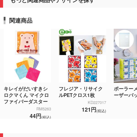
関連商品
キレイがだいすきシ
フレジア・リサイク
ポーラーメ
ロクマくん マイクロ
ルPETクロス1枚
ーザーバッ
ファイバーダスター
KD227017
121円
RM5263
(税込)
44円
(税込)