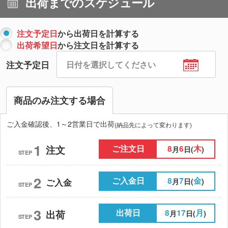
出荷までのスケジュール
注文予定日
から出荷日を計算する
出荷希望日
から注文日を計算する
注文予定日
商品のみ注文する場合
ご入金確認後、1～2営業日で出荷
(納品先によって変わります)
1
ご注文日
8
6
木
注文
月
日(
)
STEP
2
ご入金日
8
7
金
月
日(
)
ご入金
STEP
3
出荷日
8
17
月
出荷
月
日(
)
STEP