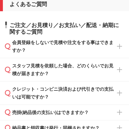
よくあるご質問
ご注文／お見積り／お支払い／配送・納期に
関するご質問
会員登録をしないで見積や注文をする事はできま
すか？
スタッフ見積を依頼した場合、どのくらいでお見
可能です。見積・注文フォームにて『ゲストの
積が届きますか？
まま進む』ボタンからお進みのうえ、ご依頼く
ださい。
クレジット・コンビニ決済および代引きでの支払
通常、翌営業日までにお送りしております。混
いは可能ですか？
雑状況によっては、お時間をいただくこともご
ざいます。予めご了承ください。土日祝日にご
売掛(納品後の支払い)はできますか？
依頼いただいた場合は、翌営業日以降のご連絡
銀行振込のみのご対応となります。
となります。
納品書と領収書は発行・同梱されますか？