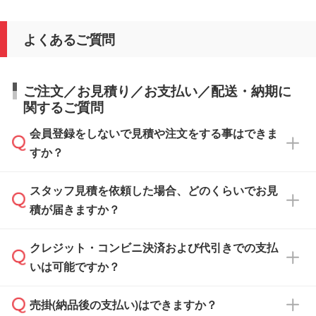
よくあるご質問
ご注文／お見積り／お支払い／配送・納期に
関するご質問
会員登録をしないで見積や注文をする事はできま
すか？
スタッフ見積を依頼した場合、どのくらいでお見
可能です。見積・注文フォームにて『ゲストの
積が届きますか？
まま進む』ボタンからお進みのうえ、ご依頼く
ださい。
クレジット・コンビニ決済および代引きでの支払
通常、翌営業日までにお送りしております。混
いは可能ですか？
雑状況によっては、お時間をいただくこともご
ざいます。予めご了承ください。土日祝日にご
売掛(納品後の支払い)はできますか？
依頼いただいた場合は、翌営業日以降のご連絡
銀行振込のみのご対応となります。