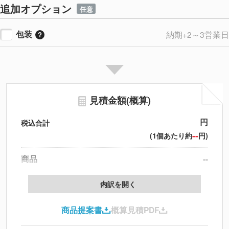
追加オプション
任意
包装
納期+2～3営業日
見積金額(概算)
円
税込合計
--
(1個あたり約
円)
商品
--
送料
--
※
北海道・沖縄・離島 別途
内訳を開く
追加オプション
--
商品提案書
概算見積PDF
円
税別合計