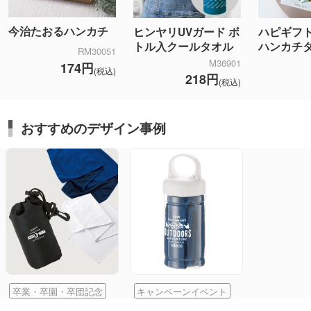
今治たおるハンカチ
ヒンヤリUVガード ボ
ハピギフト
トル入クールタオル
ハンカチ
RM30051
M36901
174円
(税込)
218円
(税込)
おすすめのデザイン事例
卒業・卒園・卒団記念
キャンペーンイベント