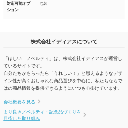
対応可能オプ
包装
しの作り方が分からない
ション
印刷したいデータが印刷範囲よりも小さい場
合、シンプルな色・柄の背景であれば拡張が可
能です。→
詳しく見る
・デザインにQRコードを入れたい／QRコード
株式会社イディアスについて
を生成してほしい
URLをご指定いただければ、QRコードを生成
「ほしい！ノベルティ」は、株式会社イディアスが運営し
いたします。配置のご相談にも応じています。
ているサイトです。
→
詳しく見る
自分たちがもらったら「うれしい！」と思えるようなデザ
イン性が高くおしゃれな商品選びを中心に、私たちならで
はの商品情報を提供できるようにいつも心掛けています。
会社概要を見る
より良きノベルティ・記念品づくりを
目指した取り組み