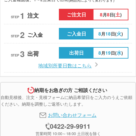
1
ご注文日
8
8
土
注文
月
日(
)
STEP
2
ご入金日
8
18
火
月
日(
)
ご入金
STEP
3
出荷日
8
19
水
出荷
月
日(
)
STEP
地域別所要日数はこちら
納期をお急ぎの方 ご相談ください
自動見積後、注文・見積フォームに納品希望日をご入力のうえご依頼
ください。納期を調整しご返答いたします。
お問い合わせフォーム
0422-29-9911
営業時間 10:00～18:00 土日祝を除く