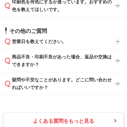
方
」をご確認ください。
印刷色を何色にするか迷っています。おすすめの
ム
へ添付いただくか、担当スタッフ宛にメール
データ作成でお困りの際には、担当スタッフが
でお送りください。
色を教えてほしいです。
サポートいたしますのでお気軽にご相談くださ
仕上がりに影響しそうな点もチェックいたしま
い。
すので、データのご相談だけでもお気軽にお問
お問い合わせフォーム
や、見積/注文フォーム
お見積・ご注文・
お問い合わせフォーム
からご
その他のご質問
い合わせください。
から添付してお送りください。
相談いただきますと、担当スタッフがお客様の
ご希望や商品の本体色を確認し、印刷色をご提
営業日を教えてください。
なお、印刷用データの作り方に関する詳細は、
・解像度の低いデータをトレース/調整してほ
案させていただきます。
「
完全データ入稿
」をご参照ください。
しい
本体色がブラック、ネイビーなど濃色の場合は
商品不良・印刷不良があった場合、返品や交換は
営業日は平日の10:00～18:00で、土日祝日はお
解像度の低い画像や、手書きのイラスト、写真
白色か淡い色の印刷色をおすすめしておりま
できますか？
休みとなります。注文・見積・お問い合わせ
などを、印刷に適したベクターデータに変換し
す。
は、土日祝日でもお送りいただければ、出社後
ます。→
詳しく見る
本体色がナチュラルなど淡色の場合、印刷をく
疑問や不安なことがあります。どこに問い合わせ
速やかに対応いたします。
お手数をお掛けいたしますが、至急担当スタッ
っきりと目立たせたいときは濃い印刷色が、柔
ればいいですか？
フまでご連絡ください。商品の状況を確認し、
・フルカラーデータを1色に変換してほしい
らかい雰囲気にしたいときは淡い印刷色が映え
改めてご案内いたします。
シルク印刷、レーザー彫刻など印刷方法にあわ
ます。
せて、フルカラーのデータを1色になおしま
お問い合わせフォームをご利用ください。1営
【返品・交換の対象】
す。→
詳しく見る
業日以内に担当スタッフよりメールにてご連絡
また、お選びいただいた印刷色が本体色に合わ
・お届け時に商品が損傷・故障している場合
いたします。
ない場合や仕上がりに影響しそうな場合は、ス
よくある質問をもっと見る
・ご注文と異なる商品が届いた場合
・1色印刷でグラデーションや濃淡を表現した
お急ぎの場合はお電話でのご質問も受け付けて
タッフから別の色をご案内することもございま