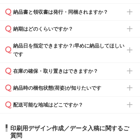
となります。
納品書と領収書は発行・同梱されますか？
基本的には先入金をお願いしておりますが、自
治体・行政機関・学校・病院・上場企業様 な
納期はどのくらいですか？
どの場合は、月末締め翌月末払いに対応可能で
納品書・領収書は ご依頼をいただいた場合の
す。
み発行しております。商品への同梱はしておら
納品日を指定できますか？/早めに納品してほしい
ず、通常はPDFデータをメール添付でお送りし
・印刷する場合(500個程度)
また、卒業・卒園記念品で対策委員会や個人様
です
ます。
ご入金、イメージ画像の校了から約2週間～2
からご注文いただく場合でも、お支払い元が学
原本の郵送をご希望の場合は、担当スタッフま
週間半でご納品いたします。
校や幼稚園・保育園であれば、同様の条件でご
たは注文フォームの『ご注文に関する備考欄』
在庫の確保・取り置きはできますか？
ご希望の納期がある場合は、お問い合わせ・お
対応できる場合がございます。
よりお知らせください。
・商品のみ注文する場合(サンプル購入を含む)
見積もり・ご注文時にその旨をお知らせくださ
ご希望の際は担当スタッフまでお気軽にご相談
ご入金確認後、1～2営業日で出荷いたしま
納品時の梱包状態(荷姿)が知りたいです
い。
ご入金確認後に在庫を確保し、注文確定のご連
ください。
す。
在庫状況や印刷スケジュールを確認のうえ、対
絡を致します。ご入金いただくまで在庫の確保
応が可能かご案内いたします。
配送可能な地域はどこですか？
はできかねますので予めご了承ください。
商品によって異なります。各ページにある商品
納期は商品や数量、印刷方法、ご納品場所、在
また、お急ぎで印刷をご希望の場合は、最短5
詳細の荷姿欄をご確認ください。
庫の有無によって異なります。正確な日程はス
営業日で出荷可能な商品もご用意しておりま
【箱入り】 商品がひとつずつ箱に入っていま
日本全国へお届けが可能です。なお、海外への
タッフまでお問い合わせください。
印刷用デザイン作成／データ入稿に関するご
す。>>
対象商品はこちら
す。(白箱、化粧箱、ブリスターパックなど)
直接納品は行っておりませんので予めご了承く
質問
※最短出荷日は商品によって異なります。各商
【袋入り】 商品がひとつずつ袋に入っていま
ださい。