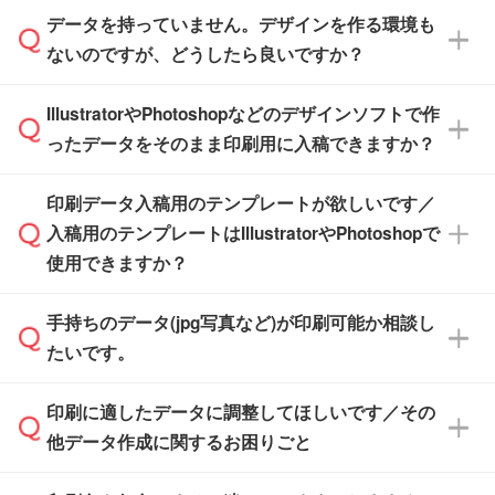
また、商品ページ内の「出荷までのスケジュー
品ページにてご確認ください
す。(透明袋、デザイン袋など)
データを持っていません。デザインを作る環境も
ル」に注文予定日をご入力いただくと、おおよ
【個包装なし】 個包装がされていない状態で
ないのですが、どうしたら良いですか？
その締切日や出荷目安をご確認いただけます。
納品します。
商品在庫や印刷ラインを確保するためにも、商
※化粧箱から白箱への入れ替えや、オリジナル
IllustratorやPhotoshopなどのデザインソフトで作
品が決まりましたらお早めのご発注をお願いい
無料の「
デザインシミュレーター
」を使えば、
箱の作成は原則承っておりません。
たします。
ったデータをそのまま印刷用に入稿できますか？
PCやスマホから簡単にデザインを作成できま
す。スタンプやテンプレートも豊富なので、デ
※土日祝日を除く営業日換算です。
印刷データ入稿用のテンプレートが欲しいです／
ザインソフトがなくても安心です。
IllustratorやPhotoshop、CLIP STUDIOなどのデ
※沖縄・離島は追加日数がかかります。
入稿用のテンプレートはIllustratorやPhotoshopで
ザインソフトでこだわりのデザインを作成した
また、「
データ作成サービス
」もご利用いただ
使用できますか？
い方は、
完全データ入稿
がおすすめです。
けます。ご希望の文言・書体・印刷色をお知ら
「.ai」形式または「.psd」形式で保存し、お見
せいただければ、弊社にて無料でデザインデー
積・ご注文フォームにアップロードしてご入稿
手持ちのデータ(jpg写真など)が印刷可能か相談し
一部商品は入稿用テンプレートのご用意があり
タを1点作成いたします。
ください。
たいです。
ます。各商品ページの『印刷方法・テンプレー
ト』からダウンロードをお願いいたします。
ご入稿後は経験豊富なスタッフがデータに不備
印刷に適したデータに調整してほしいです／その
入稿用のテンプレートはPDF形式ですが、
印刷に適したデータ・解像度かどうか、担当ス
がないかチェックし、お客様と確認してから印
IllustratorやPhotoshopで開いてご利用いただけ
他データ作成に関するお困りごと
タッフが事前に確認いたします。
刷に進みますので、ご安心ください。
ます。詳しい手順は「
入稿テンプレートの使い
データはお見積・ご注文・
お問い合わせフォー