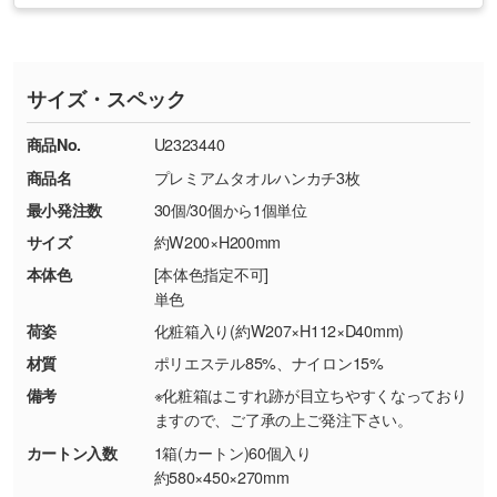
・印刷不良があった場合
い
おります。下記電話番号までお問い合わせくだ
す。
※印刷不良は原則として“再印刷”でご対応させ
網点という技法で濃淡を表現することができま
さい。
ていただいております。
す。濃淡の差が分かるデータに調整いたしま
サイズ・スペック
※詳しくは「
商品の良品基準について
」をご覧
す。→
詳しく見る
TEL：0422-29-9911 営業時間10:00～
ください。
18:00(土日祝日除く)
商品No.
U2323440
・コーポレートカラーを使って印刷したい／印
お問い合わせフォームはこちら
商品名
プレミアムタオルハンカチ3枚
【返品・交換ができない場合】
刷色にこだわりがある
最小発注数
30個/30個から1個単位
・お客様の元で商品を加工された場合、または
DIC・PANTONEなどのカラーチップの指定や、
商品が破損した場合
現物支給による色指定も承っております。→
詳
サイズ
約W200×H200mm
・商品到着後7日以上経過している場合
しく見る
本体色
[本体色指定不可]
・お客様のご都合による返品・交換依頼(商
単色
品・色・数量などの注文間違い等)
・背景がある画像からキャラクター部分だけを
荷姿
化粧箱入り(約W207×H112×D40mm)
使いたいです
材質
ポリエステル85%、ナイロン15%
シンプルな背景のデータや、使いたいキャラク
備考
※化粧箱はこすれ跡が目立ちやすくなっており
ター部分の輪郭がはっきりしているデータは切
ますので、ご了承の上ご発注下さい。
り抜き処理が可能です。→
詳しく見る
カートン入数
1箱(カートン)60個入り
約580×450×270mm
・持っているデータの背景が足りない／塗り足