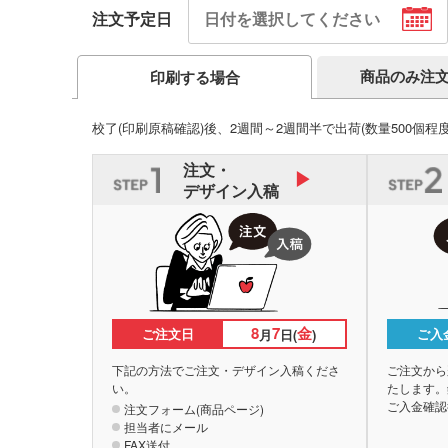
注文予定日
商品のみ注
印刷する場合
校了(印刷原稿確認)後、2週間～2週間半で出荷
(数量500個程
注文・
デザイン入稿
8
7
金
ご注文日
ご入
月
日(
)
下記の方法でご注文・デザイン入稿くださ
ご注文から
い。
たします。
ご入金確認
注文フォーム(商品ページ)
担当者にメール
FAX送付