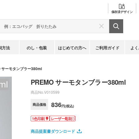
保存済
デザイン
刷方法
のし・包装
はじめての方へ
ご利用ガイド
よく
O サーモタンブラー380ml
PREMO サーモタンブラー380ml
商品No.
V010599
836
商品価格
円(税込)
1色印刷
レーザー彫刻
商品提案書ダウンロード