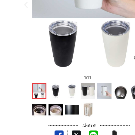
1
/
11