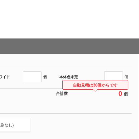
ワイト
本体色未定
個
個
自動見積は30個からです
0
個
合計数
印刷なし)