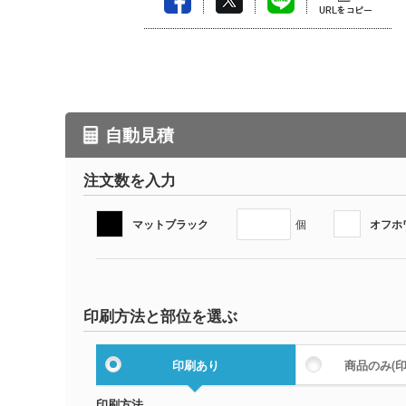
自動見積
注文数を入力
マットブラック
オフホ
個
印刷方法と部位を選ぶ
印刷あり
商品のみ
(
印刷方法