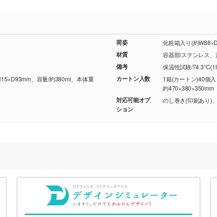
荷姿
化粧箱入り(約W88×D1
材質
容器部/ステンレス、
備考
保温性試験/74.3℃(
カートン入数
H15×D93mm、容量/約380ml、本体重
1箱(カートン)40個
約470×380×350mm
対応可能オプ
のし巻き(印刷あり)
ション