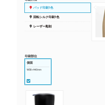
パッド印刷1色
回転シルク印刷1色
レーザー彫刻
印刷部位
側面
W30×H40mm