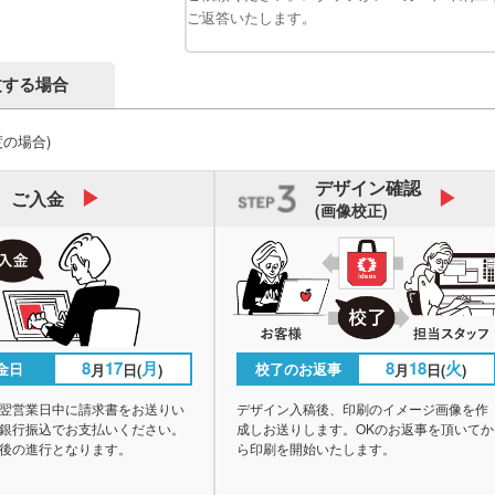
ご返答いたします。
文する場合
度の場合)
デザイン
確認
ご入金
(画像校正)
8
17
月
8
18
火
金日
校了のお返事
月
日(
)
月
日(
)
翌営業日中に請求書をお送りい
デザイン入稿後、印刷のイメージ画像を作
銀行振込でお支払いください。
成しお送りします。OKのお返事を頂いてか
後の進行となります。
ら印刷を開始いたします。