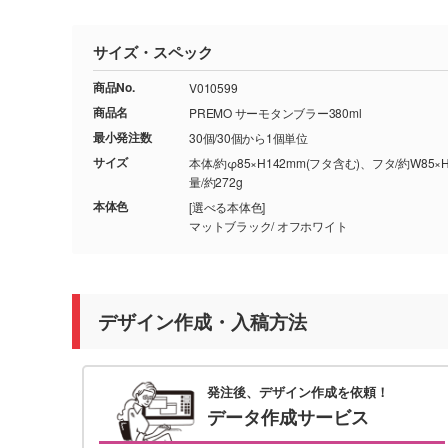
サイズ・スペック
商品No.
V010599
商品名
PREMO サーモタンブラー380ml
最小発注数
30個/30個から1個単位
サイズ
本体/約φ85×H142mm(フタ含む)、フタ/約W85×
量/約272g
本体色
[選べる本体色]
マットブラック/ オフホワイト
デザイン作成・入稿方法
発注後、デザイン作成を依頼！
データ作成サービス