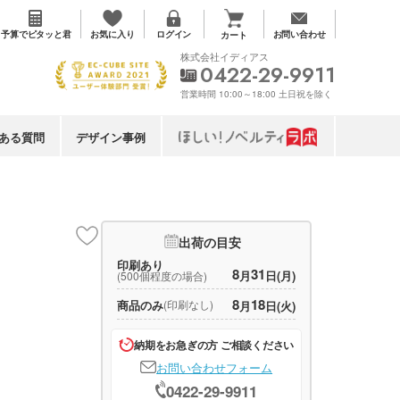
お気に入り
予算で
ピタッと君
ログイン
お問い合わせ
カート
株式会社イディアス
0422-29-9911
営業時間 10:00～18:00 土日祝を除く
ある質問
デザイン事例
出荷の目安
印刷あり
8
31
月
日(月)
(500個程度の場合)
8
18
商品のみ
(印刷なし)
月
日(火)
納期をお急ぎの方 ご相談ください
お問い合わせフォーム
0422-29-9911