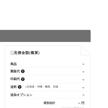
見積金額(概算)
商品
--
製版代
--
印刷代
--
送料
※
北海道・沖縄・離島 別途
--
追加オプション
--
--
円
税別合計
※
上記小計は税別です