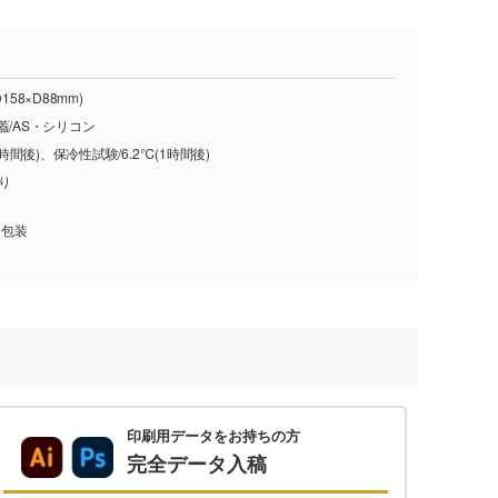
58×D88mm)
蓋/AS・シリコン
1時間後)、保冷性試験/6.2℃(1時間後)
入り
、包装
印刷用データをお持ちの方
完全データ入稿