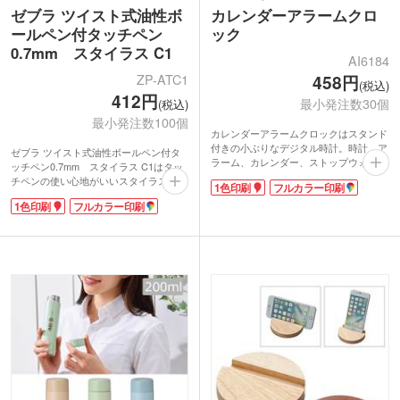
ゼブラ ツイスト式油性ボ
カレンダーアラームクロ
ールペン付タッチペン
ック
0.7mm スタイラス C1
AI6184
ZP-ATC1
458円
(税込)
412円
最小発注数30個
(税込)
最小発注数100個
カレンダーアラームクロックはスタンド
付きの小ぶりなデジタル時計。時計、ア
ゼブラ ツイスト式油性ボールペン付タ
ラーム、カレンダー、ストップウォッチ
ッチペン0.7mm スタイラス C1はタッ
機能を備えた多機能タイプです。スマホ
チペンの使い心地がいいスタイラスペン
1色印刷
フルカラー印刷
ほどのサイズでオフィステーブルやベッ
です。タッチペン部分はサラサラとした
ドサイドなどにさり気なく置いておけま
1色印刷
フルカラー印刷
感覚で液晶に引っ掛かりがないので操作
す。シャープでモダンなデザインはどん
性は抜群。
なインテリアでも使い易いですよ。
ボールペンは回転繰り出し式なのでタッ
名入れは1色またはフルカラー印刷に対
チペン使用時にボールペンが出てしまう
応。企業ロゴや学校名を入れた周年記念
ことがありません。通常のボールペンよ
製作などにいかがでしょうか。
り短めな設計でボールペンからタッチペ
ンの持ち替えも素早くできます。
インクは滲みに強く、耐水性に優れてい
る油性インクを採用。油性インクは速乾
性も高く耐光性にも優れているので、長
期間保存される文書の使用におすすめで
す。
リモート学習の普及により、生徒1人1人
がPCやタブレット端末で学習を進める