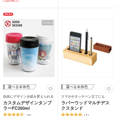
ラストマーグリップ。グッドデザイン賞
もスムーズに行えます。フラップを後ろ
を受賞したデザインはシンプルで、使用
に折り返して固定すると、さらに見やす
シーンを選びません。
く素早く書類を取り出せます。分類・整
筆記中、文字の太さが変わらないクルト
理で便利なインデックスシール付き。暮
ガは学生に大人気のアイテム。側面に名
らしに彩りを「そえる」文具メーカー
入れ印刷が可能です。学校名を入れて、
LIHIT LAB.(リヒトラブ)の商品です。
小中学校の卒業記念品などにいかがでし
1色印刷が可能。学校関係からオフィス
ょうか。
の書類整理だけではなく、家での取説収
納にも幅広く使えるファイル。企業やシ
ョップのオリジナルグッズに人気のノベ
ルティです。
自由にデザイン台紙を変えられる
スマホやタッチペン立てにも
カスタムデザインタンブ
ラバーウッドマルチデス
ラーFC350ml
クスタンド
1
2