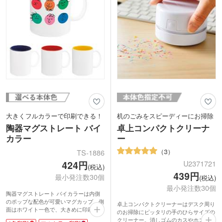
す。
大きくフルカラーで印刷できる！
机のごみをスピーディーにお掃除
陶器マグストレート バイ
卓上コンパクトクリーナ
カラー
ー
3
TS-1886
424円
U2371721
(税込)
439円
最小発注数30個
(税込)
最小発注数30個
陶器マグストレート バイカラーは内側
のポップな配色が可愛いマグカップ。側
卓上コンパクトクリーナーはデスク周り
面はホワイト一色で、大きめに印刷でき
のお掃除にピッタリの手のひらサイズの
るフルカラー印刷に対応。集合写真を入
クリーナー。消しゴムのカスやホコリな