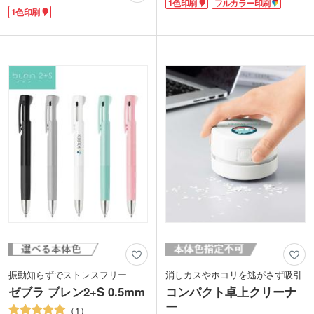
1色印刷
フルカラー印刷
の使用にぴったり。資料やプリントの整
イテムです。
1色印刷
理に便利なA4サイズで、日常に寄り添
1色・フルカラーでロゴ印刷ができま
う深みのある色味が魅力です。学生から
す。シンプルなブラック・ホワイトの2
社会人まで幅広い世代にご利用いただけ
色展開。防災関連のイベントの記念品や
ます。
販売用のオリジナルグッズなどにおスス
表紙には1色印刷で企業ロゴや学校名を
メです。
名入れ可能。高品質ながらもリーズナブ
ルな「LIHIT LAB.(リヒトラブ)」の商品
は、周年記念品や卒業記念品などに人気
です。
振動知らずでストレスフリー
消しカスやホコリを逃がさず吸引
ゼブラ ブレン2+S 0.5mm
コンパクト卓上クリーナ
ー
1