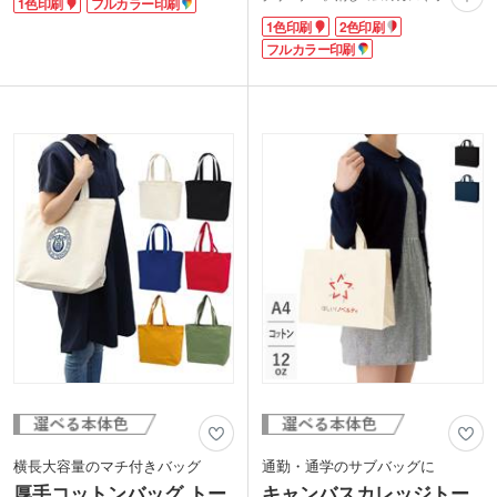
1色印刷
フルカラー印刷
れた卒業記念品や周年記念品・キャラク
ど、気になった時すぐに使えます。吸収
ターイラストを入れたグッズ制作に大人
1色印刷
2色印刷
力がよいので、キーボードのお手入れに
気！内側のカラーを生かした推し色グッ
も大活躍。作動はボタンを1回押すだけ!
フルカラー印刷
ズにもおすすめですよ。
引き出しにしまえる小ぶりなサイズ感
容量は日常使いに最適な約310mlサイ
で、どなたでも簡単に使えます。
ズ。ペン立てとしても使えます。冷たい
デスク上で邪魔にならない清潔感のある
ドリンクも温かいドリンクも入れられる
真っ白いボディ。天面にロゴ印刷をすれ
マグカップは実用性が高いため、もらっ
ばオリジナルクリーナーが作れます。企
て喜ばれること間違いなし！
業や学校の周年記念品・イベントの特典
ノベルティにいかがでしょうか。
横長大容量のマチ付きバッグ
通勤・通学のサブバッグに
厚手コットンバッグ トー
キャンバスカレッジトー