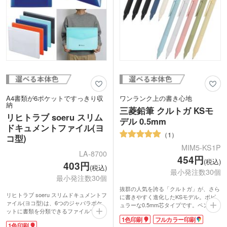
されています。イラストや写真を入れた
オリジナルの台紙をセットすれば、実用
的かつスタイリッシュで思いがこもった
記念品が出来上がります。
A4書類が6ポケットですっきり収
ワンランク上の書き心地
納
三菱鉛筆 クルトガ KSモ
リヒトラブ soeru スリム
デル 0.5mm
ドキュメントファイル(ヨ
1
コ型)
MIM5-KS1P
LA-8700
454円
(税込)
403円
(税込)
最小発注数30個
最小発注数30個
抜群の人気を誇る「クルトガ」が、さら
リヒトラブ soeru スリムドキュメントフ
に書きやすく進化したKSモデル。ポピ
ァイル(ヨコ型)は、6つのジャバラポケ
ュラーな0.5mm芯タイプです。ペン先の
ットに書類を分類できるファイルです。
ブレを最小限に抑えた最新のクルトガエ
1色印刷
フルカラー印刷
薄型A4ファイルがそのまま入る嬉しい
ンジンを搭載。グリップは握りやすいエ
1色印刷
サイズ。間口が大きく開くので出し入れ