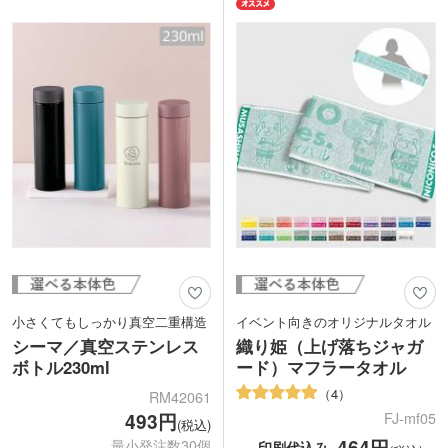
かした、高級感ある仕上がりになりま
で高級感があり、飲食店のノベルティや
す。日本製で綿100%の生地なので、肌
企業の周年記念品など幅広い用途におす
に優しい触り心地です。
すめです。化粧箱入れでのしや包装にも
色落ちの心配がないので、企業名やロゴ
対応しています。
を名入れすれば販促効果が長続き!生活
に馴染むサイズ感のオリジナルデザイン
タオルが製作できます。インパクトのあ
る大きめな名入れデザインがおすすめで
す。
小さくてもしっかり真空二重構造
イベント向きのオリジナルタオル
シーマ／真空ステンレス
織り姫（上げ落ちジャガ
ボトル230ml
ード）マフラータオル
4
RM42061
493円
FJ-mf05
(税込)
464円
最小発注数30個
印刷代込み