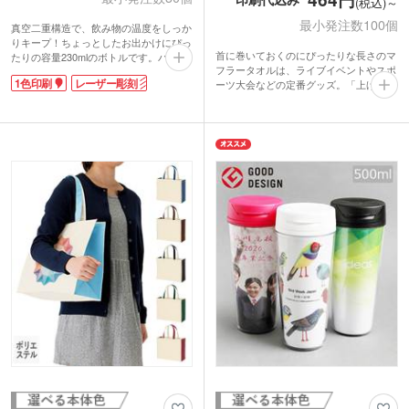
(税込)～
最小発注数100個
真空二重構造で、飲み物の温度をしっか
りキープ！ちょっとしたお出かけにぴっ
首に巻いておくのにぴったりな長さのマ
たりの容量230mlのボトルです。バッグ
フラータオルは、ライブイベントやスポ
にすっきり収まるスリムサイズ。飲み口
1色印刷
レーザー彫刻
ーツ大会などの定番グッズ。「上げ落ち
は広めで、氷も入れやすくお手入れもラ
ジャガード織り」と呼ばれる方法で、文
クラク。ステンレス素材でにおい移りも
字やイラストの濃淡を表現。織りの凹凸
少なく毎日清潔に使えます。艶っとした
により、立体感のある仕上がりになるの
本体カラーがとてもおしゃれです。
が特徴です。インクでの印刷に比べ、色
印刷方法は、ワンポイントのパッド印
落ちの心配もありません。タオル独自の
刷、大きめに名入れができる回転シルク
風合いを活かしたオリジナルデザインタ
印刷、レーザー彫刻の3種類から選べま
オルが製作できます。綿100%の生地で
す。卒業記念品や、店舗の周年記念品な
ふわっとした手触りは、安心品質の日本
ど特別な日に配布する記念品におすすめ
製です。
です。
イベント名やロゴを名入れすれば、思い
出に残るアイテムになります。ヘムと呼
ばれる両端の部分にも文字や記号の名入
れができるので、デザインの幅も広がり
ますね。