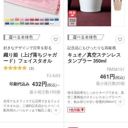
好きなデザインで日常を彩る
記念品にもぴったりな高級感
織り姫（上げ落ちジャガ
キュオ／真空ステンレス
ード）フェイスタオル
タンブラー 350ml
3
RM38101
461円
FJ-fc03
(税込)
432円
最小発注数20個
印刷代込み
(税込)～
最小発注数100個
保冷温効果をしっかりキープできる、真
空二重構造のステンレスタンブラーで
自宅でもオフィスでも活用できるフェイ
す。飲み切りやすい容量約350mlで、大
スタオルは、ご成約記念品からイベント
きめの氷も入れやすい広めの口径。ホー
1色印刷
配布用のノベルティまで幅広く使えま
ルドしやすい形状と落ち着いたカラーで
す。「上げ落ちジャガード織り」と呼ば
日常使いにぴったりです。
れる特徴的な織り方で、イラストや文字
側面に社名やブランドロゴを名入れでき
の濃淡を表現。タオル独自の風合いを活
ます。お手頃価格ながらスタイリッシュ