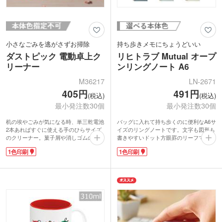
小さなごみを逃がさずお掃除
持ち歩きメモにちょうどいい
ダストピック 電動卓上ク
リヒトラブ Mutual オープ
リーナー
ンリングノート A6
M36217
LN-2671
405円
491円
(税込)
(税込)
最小発注数30個
最小発注数30個
机の埃やごみが気になる時、単三乾電池
バッグに入れて持ち歩くのに便利なA6サ
2本あればすぐに使える手のひらサイズ
イズのリングノートです。文字も図形も
のクリーナー。菓子屑や消しゴムのカ
書きやすいドット方眼罫のリーフで、オ
ス、キーボードのお手入れに大活躍で
ンオフ問わず活用できます。しっかりし
1色印刷
1色印刷
す。作動はボタンを1回押すだけ！ピン
た表紙で立ったままの筆記もOK。タテ
ポイントで吸引できる取外し可能なノズ
ヨコどちらでも使えます。リーフの取り
ル付きです。
外しが簡単にできるので、メモの整理が
天面に1色ロゴ印刷をすればオリジナル
しやすいです。
クリーナーが作れます。学習塾の成約特
表紙に1色で企業ロゴや学校名を印刷で
典やカーショップのノベルティにおすす
き、販促効果の高いノベルティが制作で
めです。
きます。学生から社会人まで幅広く使
え、セミナーや企業説明会、オープンキ
ャンパスなどで配布するのにおすすめで