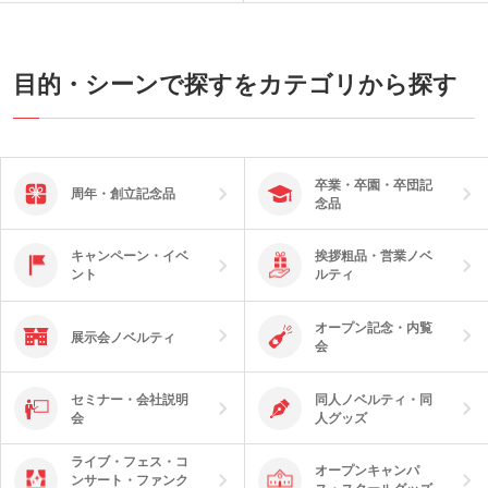
また、スタンド部分は全画面スマホでも
ェット印刷が可能です。回転シルクはく
画面が見づらくならないような深さに設
るっと大きく印刷できるので販促効果が
計されています。
あります。本体色は優しいパステルカラ
名入れは1色とフルカラーの他にレーザ
ーのブラウン・グリーン・ブルーの3色
ー彫刻が可能です。ウッド素材と相性の
目的・シーンで探すをカテゴリから探す
取混ぜです。落ち着いたカラーリングで
良いレーザー彫刻は、より高級感のある
名入れも映えます。女性向けアパレルシ
印象に。ホテルや旅館での使用もオスス
ョップのオープン記念品やコスメの購入
メです。
特典、ノベルティにおすすめです。
卒業・卒園・卒団記
周年・創立記念品
念品
キャンペーン・イベ
挨拶粗品・営業ノベ
ント
ルティ
オープン記念・内覧
展示会ノベルティ
会
セミナー・会社説明
同人ノベルティ・同
会
人グッズ
ライブ・フェス・コ
オープンキャンパ
ンサート・ファンク