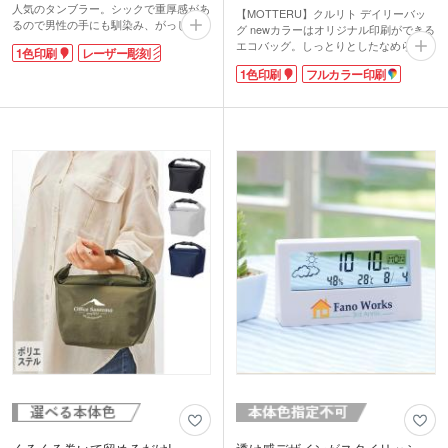
人気のタンブラー。シックで重厚感があ
【MOTTERU】クルリト デイリーバッ
るので男性の手にも馴染み、がっしりホ
グ newカラーはオリジナル印刷ができる
ールドできる持ちやすい大きさです。幅
エコバッグ。しっとりとしたなめらかな
1色印刷
レーザー彫刻
の広い口径で飲みやすく、大きな氷もす
触り心地で、シワが戻りやすくキレイな
んなり入れられます。お値段以上の高級
1色印刷
フルカラー印刷
まま使えます。クルリとたためば手のひ
感で幅広い層で使いやすいカラー4色展
らサイズのコンパクトに。折り畳み用の
開。
ゴムバンドは縫い付けられているので無
社名やロゴを入れて特別な記念品の作成
くす心配がありません。レジ袋型でかさ
におすすめです。
ばる荷物もすっきり収納。一度使うと他
のエコバッグに戻れませんよ!
小売店での販売実績もある商品。ロゴ印
刷したオリジナルバッグは特別感がある
ノベルティになること間違いなしです。
※動画の商品はクルリト フラットバッグ
です