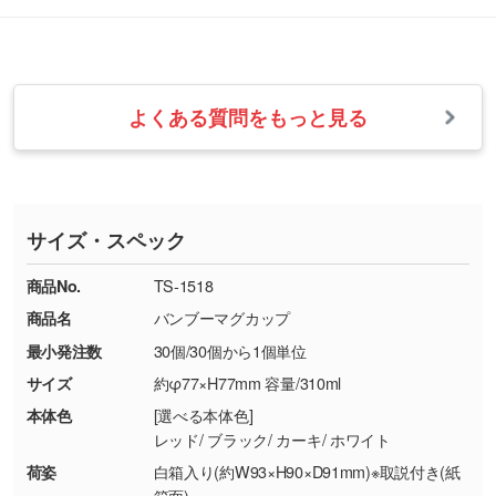
改めてご案内いたします。
シルク印刷、レーザー彫刻など印刷方法にあわ
ます。
せて、フルカラーのデータを1色になおしま
お問い合わせフォームをご利用ください。1営
【返品・交換の対象】
す。→
詳しく見る
業日以内に担当スタッフよりメールにてご連絡
また、お選びいただいた印刷色が本体色に合わ
・お届け時に商品が損傷・故障している場合
いたします。
ない場合や仕上がりに影響しそうな場合は、ス
よくある質問をもっと見る
・ご注文と異なる商品が届いた場合
・1色印刷でグラデーションや濃淡を表現した
お急ぎの場合はお電話でのご質問も受け付けて
タッフから別の色をご案内することもございま
・印刷不良があった場合
い
おります。下記電話番号までお問い合わせくだ
す。
※印刷不良は原則として“再印刷”でご対応させ
網点という技法で濃淡を表現することができま
さい。
ていただいております。
す。濃淡の差が分かるデータに調整いたしま
サイズ・スペック
※詳しくは「
商品の良品基準について
」をご覧
す。→
詳しく見る
TEL：0422-29-9911 営業時間10:00～
ください。
18:00(土日祝日除く)
商品No.
TS-1518
・コーポレートカラーを使って印刷したい／印
お問い合わせフォームはこちら
商品名
バンブーマグカップ
【返品・交換ができない場合】
刷色にこだわりがある
最小発注数
30個/30個から1個単位
・お客様の元で商品を加工された場合、または
DIC・PANTONEなどのカラーチップの指定や、
商品が破損した場合
現物支給による色指定も承っております。→
詳
サイズ
約φ77×H77mm 容量/310ml
・商品到着後7日以上経過している場合
しく見る
本体色
[選べる本体色]
・お客様のご都合による返品・交換依頼(商
レッド/ ブラック/ カーキ/ ホワイト
品・色・数量などの注文間違い等)
・背景がある画像からキャラクター部分だけを
荷姿
白箱入り(約W93×H90×D91mm)※取説付き(紙
使いたいです