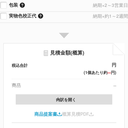
包装
納期+2～3営業日
実物色校正代
納期+約1～2週間
見積金額(概算)
円
税込合計
--
(1個あたり約
円)
商品
--
製版代
--
内訳を開く
印刷代
--
商品提案書
概算見積PDF
送料
--
※
北海道・沖縄・離島 別途
追加オプション
--