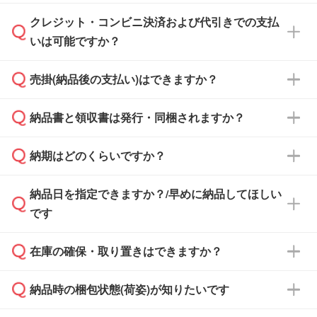
ださい。
クレジット・コンビニ決済および代引きでの支払
通常、翌営業日までにお送りしております。混
いは可能ですか？
雑状況によっては、お時間をいただくこともご
ざいます。予めご了承ください。土日祝日にご
売掛(納品後の支払い)はできますか？
依頼いただいた場合は、翌営業日以降のご連絡
銀行振込のみのご対応となります。
となります。
納品書と領収書は発行・同梱されますか？
基本的には先入金をお願いしておりますが、自
治体・行政機関・学校・病院・上場企業様 な
納期はどのくらいですか？
どの場合は、月末締め翌月末払いに対応可能で
納品書・領収書は ご依頼をいただいた場合の
す。
み発行しております。商品への同梱はしておら
納品日を指定できますか？/早めに納品してほしい
ず、通常はPDFデータをメール添付でお送りし
・印刷する場合(500個程度)
また、卒業・卒園記念品で対策委員会や個人様
です
ます。
ご入金、イメージ画像の校了から約2週間～2
からご注文いただく場合でも、お支払い元が学
原本の郵送をご希望の場合は、担当スタッフま
週間半でご納品いたします。
校や幼稚園・保育園であれば、同様の条件でご
たは注文フォームの『ご注文に関する備考欄』
在庫の確保・取り置きはできますか？
ご希望の納期がある場合は、お問い合わせ・お
対応できる場合がございます。
よりお知らせください。
・商品のみ注文する場合(サンプル購入を含む)
見積もり・ご注文時にその旨をお知らせくださ
ご希望の際は担当スタッフまでお気軽にご相談
ご入金確認後、1～2営業日で出荷いたしま
納品時の梱包状態(荷姿)が知りたいです
い。
ご入金確認後に在庫を確保し、注文確定のご連
ください。
す。
在庫状況や印刷スケジュールを確認のうえ、対
絡を致します。ご入金いただくまで在庫の確保