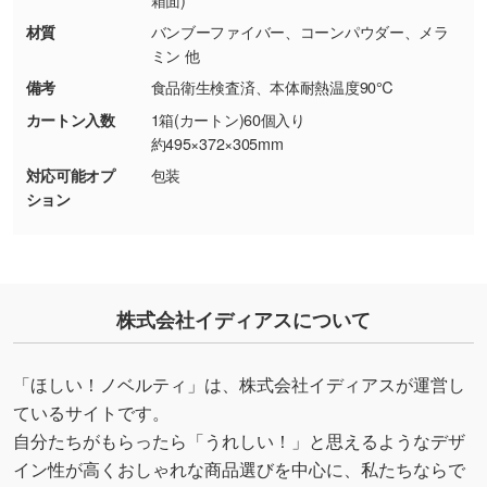
箱面)
シンプルな背景のデータや、使いたいキャラク
材質
バンブーファイバー、コーンパウダー、メラ
ター部分の輪郭がはっきりしているデータは切
ミン 他
り抜き処理が可能です。→
詳しく見る
備考
食品衛生検査済、本体耐熱温度90℃
カートン入数
1箱(カートン)60個入り
・持っているデータの背景が足りない／塗り足
約495×372×305mm
しの作り方が分からない
対応可能オプ
包装
印刷したいデータが印刷範囲よりも小さい場
ション
合、シンプルな色・柄の背景であれば拡張が可
能です。→
詳しく見る
・デザインにQRコードを入れたい／QRコード
株式会社イディアスについて
を生成してほしい
URLをご指定いただければ、QRコードを生成
いたします。配置のご相談にも応じています。
「ほしい！ノベルティ」は、株式会社イディアスが運営し
→
詳しく見る
ているサイトです。
自分たちがもらったら「うれしい！」と思えるようなデザ
イン性が高くおしゃれな商品選びを中心に、私たちならで