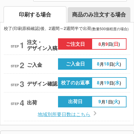
印刷する場合
商品のみ注文する場合
校了(印刷原稿確認)後、2週間～2週間半で出荷
(数量500個程度の場合)
注文・
1
ご注文日
8
9
日
月
日(
)
STEP
デザイン入稿
2
ご入金日
8
18
火
月
日(
)
ご入金
STEP
3
校了のお返事
8
19
水
月
日(
)
デザイン確認
STEP
4
出荷日
9
1
火
月
日(
)
出荷
STEP
地域別所要日数はこちら