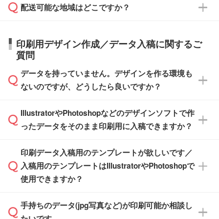
応が可能かご案内いたします。
配送可能な地域はどこですか？
はできかねますので予めご了承ください。
商品によって異なります。各ページにある商品
納期は商品や数量、印刷方法、ご納品場所、在
また、お急ぎで印刷をご希望の場合は、最短5
詳細の荷姿欄をご確認ください。
庫の有無によって異なります。正確な日程はス
営業日で出荷可能な商品もご用意しておりま
【箱入り】 商品がひとつずつ箱に入っていま
日本全国へお届けが可能です。なお、海外への
タッフまでお問い合わせください。
印刷用デザイン作成／データ入稿に関するご
す。>>
対象商品はこちら
す。(白箱、化粧箱、ブリスターパックなど)
直接納品は行っておりませんので予めご了承く
質問
※最短出荷日は商品によって異なります。各商
【袋入り】 商品がひとつずつ袋に入っていま
ださい。
また、商品ページ内の「出荷までのスケジュー
品ページにてご確認ください
す。(透明袋、デザイン袋など)
データを持っていません。デザインを作る環境も
ル」に注文予定日をご入力いただくと、おおよ
【個包装なし】 個包装がされていない状態で
ないのですが、どうしたら良いですか？
その締切日や出荷目安をご確認いただけます。
納品します。
商品在庫や印刷ラインを確保するためにも、商
※化粧箱から白箱への入れ替えや、オリジナル
IllustratorやPhotoshopなどのデザインソフトで作
品が決まりましたらお早めのご発注をお願いい
無料の「
デザインシミュレーター
」を使えば、
箱の作成は原則承っておりません。
たします。
ったデータをそのまま印刷用に入稿できますか？
PCやスマホから簡単にデザインを作成できま
す。スタンプやテンプレートも豊富なので、デ
※土日祝日を除く営業日換算です。
印刷データ入稿用のテンプレートが欲しいです／
ザインソフトがなくても安心です。
IllustratorやPhotoshop、CLIP STUDIOなどのデ
※沖縄・離島は追加日数がかかります。
入稿用のテンプレートはIllustratorやPhotoshopで
ザインソフトでこだわりのデザインを作成した
また、「
データ作成サービス
」もご利用いただ
使用できますか？
い方は、
完全データ入稿
がおすすめです。
けます。ご希望の文言・書体・印刷色をお知ら
「.ai」形式または「.psd」形式で保存し、お見
せいただければ、弊社にて無料でデザインデー
積・ご注文フォームにアップロードしてご入稿
手持ちのデータ(jpg写真など)が印刷可能か相談し
一部商品は入稿用テンプレートのご用意があり
タを1点作成いたします。
ください。
たいです。