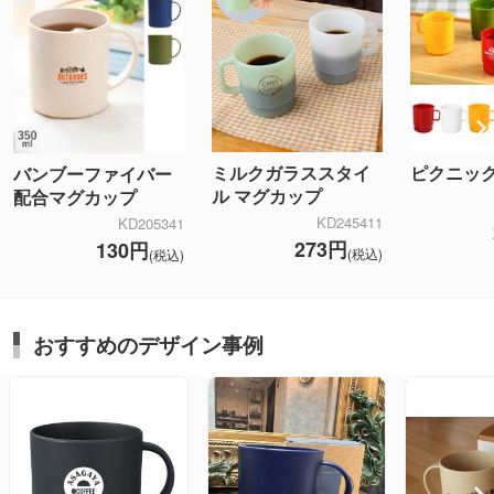
ミルクガラススタイ
ピクニッ
バンブーファイバー
ル マグカップ
配合マグカップ
KD245411
KD205341
273円
130円
(税込)
(税込)
おすすめのデザイン事例