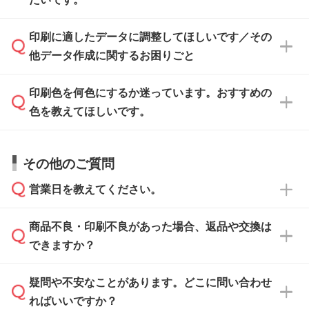
ます。各商品ページの『印刷方法・テンプレー
ト』からダウンロードをお願いいたします。
ご入稿後は経験豊富なスタッフがデータに不備
印刷に適したデータに調整してほしいです／その
入稿用のテンプレートはPDF形式ですが、
印刷に適したデータ・解像度かどうか、担当ス
がないかチェックし、お客様と確認してから印
IllustratorやPhotoshopで開いてご利用いただけ
他データ作成に関するお困りごと
タッフが事前に確認いたします。
刷に進みますので、ご安心ください。
ます。詳しい手順は「
入稿テンプレートの使い
データはお見積・ご注文・
お問い合わせフォー
方
」をご確認ください。
印刷色を何色にするか迷っています。おすすめの
ム
へ添付いただくか、担当スタッフ宛にメール
データ作成でお困りの際には、担当スタッフが
でお送りください。
色を教えてほしいです。
サポートいたしますのでお気軽にご相談くださ
仕上がりに影響しそうな点もチェックいたしま
い。
すので、データのご相談だけでもお気軽にお問
お問い合わせフォーム
や、見積/注文フォーム
お見積・ご注文・
お問い合わせフォーム
からご
その他のご質問
い合わせください。
から添付してお送りください。
相談いただきますと、担当スタッフがお客様の
ご希望や商品の本体色を確認し、印刷色をご提
営業日を教えてください。
なお、印刷用データの作り方に関する詳細は、
・解像度の低いデータをトレース/調整してほ
案させていただきます。
「
完全データ入稿
」をご参照ください。
しい
本体色がブラック、ネイビーなど濃色の場合は
商品不良・印刷不良があった場合、返品や交換は
営業日は平日の10:00～18:00で、土日祝日はお
解像度の低い画像や、手書きのイラスト、写真
白色か淡い色の印刷色をおすすめしておりま
できますか？
休みとなります。注文・見積・お問い合わせ
などを、印刷に適したベクターデータに変換し
す。
は、土日祝日でもお送りいただければ、出社後
ます。→
詳しく見る
本体色がナチュラルなど淡色の場合、印刷をく
疑問や不安なことがあります。どこに問い合わせ
速やかに対応いたします。
お手数をお掛けいたしますが、至急担当スタッ
っきりと目立たせたいときは濃い印刷色が、柔
ればいいですか？
フまでご連絡ください。商品の状況を確認し、
・フルカラーデータを1色に変換してほしい
らかい雰囲気にしたいときは淡い印刷色が映え