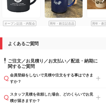
オープン記念・内覧会
周年・創立記念品
周年・創
よくあるご質問
ご注文／お見積り／お支払い／配送・納期に
関するご質問
会員登録をしないで見積や注文をする事はできま
すか？
スタッフ見積を依頼した場合、どのくらいでお見
可能です。見積・注文フォームにて『ゲストの
積が届きますか？
まま進む』ボタンからお進みのうえ、ご依頼く